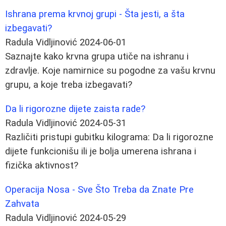
Ishrana prema krvnoj grupi - Šta jesti, a šta
izbegavati?
Radula Vidljinović
2024-06-01
Saznajte kako krvna grupa utiče na ishranu i
zdravlje. Koje namirnice su pogodne za vašu krvnu
grupu, a koje treba izbegavati?
Da li rigorozne dijete zaista rade?
Radula Vidljinović
2024-05-31
Različiti pristupi gubitku kilograma: Da li rigorozne
dijete funkcionišu ili je bolja umerena ishrana i
fizička aktivnost?
Operacija Nosa - Sve Što Treba da Znate Pre
Zahvata
Radula Vidljinović
2024-05-29