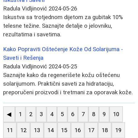
Radula Vidljinović
2024-05-26
Iskustva sa trotjednom dijetom za gubitak 10%
telesne težine. Saznajte detalje o jelovniku,
rezultatima i savetima.
Kako Popraviti Oštećenje Kože Od Solarijuma -
Saveti i Rešenja
Radula Vidljinović
2024-05-25
Saznajte kako da regenerišete kožu oštećenu
solarijumom. Praktični saveti za hidrataciju,
preporučeni proizvodi i tretmani za oporavak kože.
◀
1
2
3
4
5
6
7
8
9
10
11
12
13
14
15
16
17
18
19