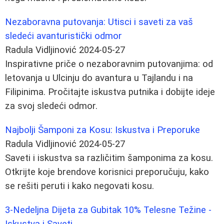
Nezaboravna putovanja: Utisci i saveti za vaš
sledeći avanturistički odmor
Radula Vidljinović
2024-05-27
Inspirativne priče o nezaboravnim putovanjima: od
letovanja u Ulcinju do avantura u Tajlandu i na
Filipinima. Pročitajte iskustva putnika i dobijte ideje
za svoj sledeći odmor.
Najbolji Šamponi za Kosu: Iskustva i Preporuke
Radula Vidljinović
2024-05-27
Saveti i iskustva sa različitim šamponima za kosu.
Otkrijte koje brendove korisnici preporučuju, kako
se rešiti peruti i kako negovati kosu.
3-Nedeljna Dijeta za Gubitak 10% Telesne Težine -
Iskustva i Saveti