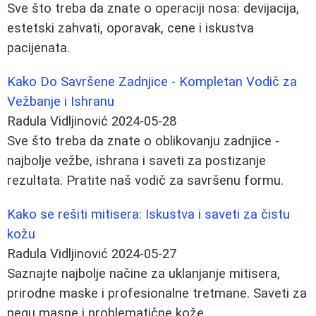
Sve što treba da znate o operaciji nosa: devijacija,
estetski zahvati, oporavak, cene i iskustva
pacijenata.
Kako Do Savršene Zadnjice - Kompletan Vodič za
Vežbanje i Ishranu
Radula Vidljinović
2024-05-28
Sve što treba da znate o oblikovanju zadnjice -
najbolje vežbe, ishrana i saveti za postizanje
rezultata. Pratite naš vodič za savršenu formu.
Kako se rešiti mitisera: Iskustva i saveti za čistu
kožu
Radula Vidljinović
2024-05-27
Saznajte najbolje načine za uklanjanje mitisera,
prirodne maske i profesionalne tretmane. Saveti za
negu masne i problematične kože.