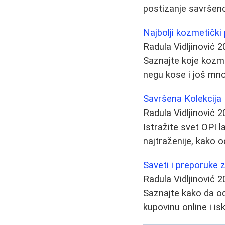
postizanje savršen
Najbolji kozmetički 
Radula Vidljinović
2
Saznajte koje kozme
negu kose i još mn
Savršena Kolekcija 
Radula Vidljinović
2
Istražite svet OPI 
najtraženije, kako o
Saveti i preporuke 
Radula Vidljinović
2
Saznajte kako da od
kupovinu online i is