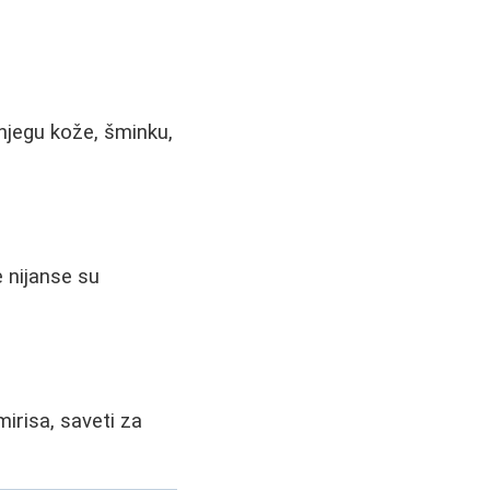
njegu kože, šminku,
e nijanse su
irisa, saveti za