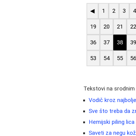
◀
1
2
3
19
20
21
2
36
37
38
3
53
54
55
5
Tekstovi na srodnim
Vodič kroz najbolj
Sve što treba da z
Hemijski piling lic
Saveti za negu kož