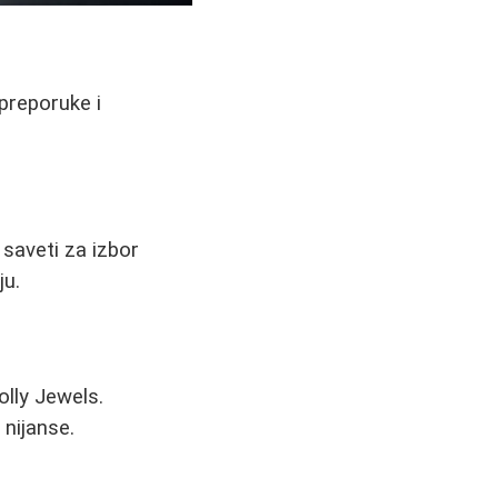
 preporuke i
 saveti za izbor
ju.
lly Jewels.
 nijanse.