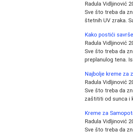
Radula Vidljinović
2
Sve što treba da zn
štetnih UV zraka. Sa
Kako postići savršen
Radula Vidljinović
2
Sve što treba da zn
preplanulog tena. Is
Najbolje kreme za z
Radula Vidljinović
2
Sve što treba da zn
zaštititi od sunca i
Kreme za Samopotamn
Radula Vidljinović
2
Sve što treba da z