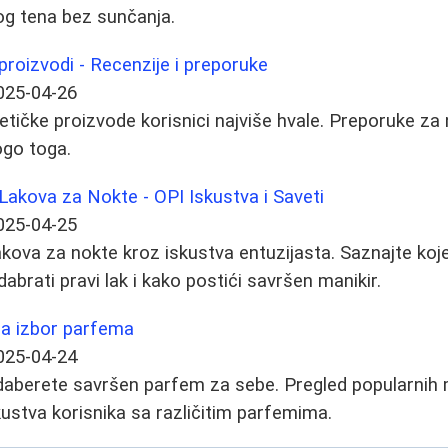
og tena bez sunčanja.
proizvodi - Recenzije i preporuke
025-04-26
tičke proizvode korisnici najviše hvale. Preporuke za 
ogo toga.
Lakova za Nokte - OPI Iskustva i Saveti
025-04-25
lakova za nokte kroz iskustva entuzijasta. Saznajte koj
dabrati pravi lak i kako postići savršen manikir.
za izbor parfema
025-04-24
aberete savršen parfem za sebe. Pregled popularnih m
kustva korisnika sa različitim parfemima.