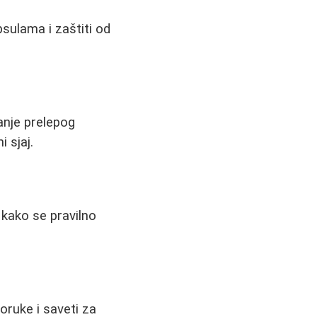
sulama i zaštiti od
anje prelepog
 sjaj.
 kako se pravilno
ruke i saveti za