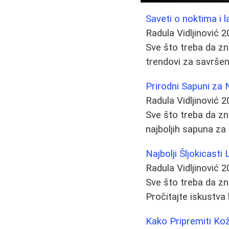
Saveti o noktima i l
Radula Vidljinović
2
Sve što treba da zna
trendovi za savršen
Prirodni Sapuni za 
Radula Vidljinović
2
Sve što treba da zn
najboljih sapuna za
Najbolji Šljokicast
Radula Vidljinović
2
Sve što treba da zn
Pročitajte iskustva
Kako Pripremiti Kož