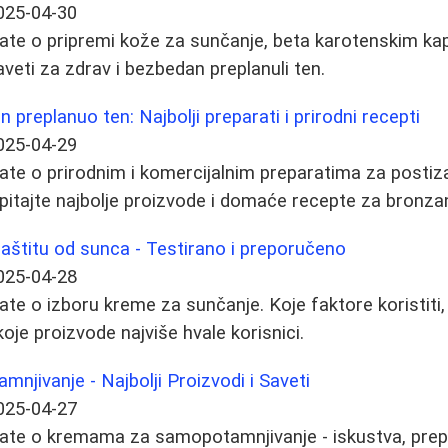
025-04-30
ate o pripremi kože za sunčanje, beta karotenskim kap
veti za zdrav i bezbedan preplanuli ten.
 preplanuo ten: Najbolji preparati i prirodni recepti
025-04-29
ate o prirodnim i komercijalnim preparatima za postiz
pitajte najbolje proizvode i domaće recepte za bronzani
aštitu od sunca - Testirano i preporučeno
025-04-28
ate o izboru kreme za sunčanje. Koje faktore koristiti,
 koje proizvode najviše hvale korisnici.
jivanje - Najbolji Proizvodi i Saveti
025-04-27
nate o kremama za samopotamnjivanje - iskustva, prepo