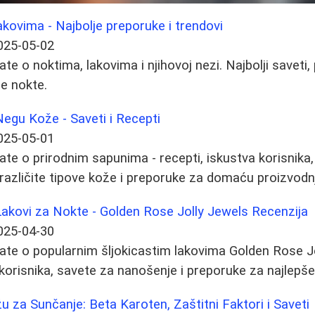
akovima - Najbolje preporuke i trendovi
025-05-02
te o noktima, lakovima i njihovoj nezi. Najbolji saveti,
e nokte.
Negu Kože - Saveti i Recepti
025-05-01
ate o prirodnim sapunima - recepti, iskustva korisnika,
 različite tipove kože i preporuke za domaću proizvodn
i Lakovi za Nokte - Golden Rose Jolly Jewels Recenzija
025-04-30
ate o popularnim šljokicastim lakovima Golden Rose Jo
 korisnika, savete za nanošenje i preporuke za najlepše
u za Sunčanje: Beta Karoten, Zaštitni Faktori i Saveti