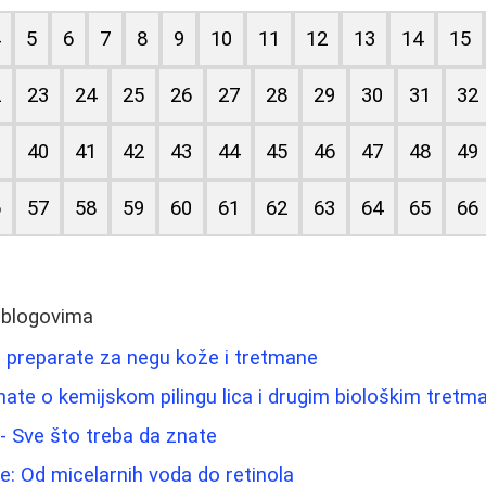
4
5
6
7
8
9
10
11
12
13
14
15
2
23
24
25
26
27
28
29
30
31
32
9
40
41
42
43
44
45
46
47
48
49
6
57
58
59
60
61
62
63
64
65
66
 blogovima
e preparate za negu kože i tretmane
nate o kemijskom pilingu lica i drugim biološkim tret
a - Sve što treba da znate
e: Od micelarnih voda do retinola