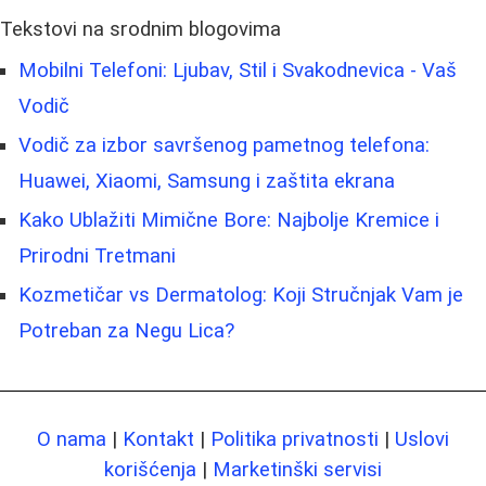
Tekstovi na srodnim blogovima
Mobilni Telefoni: Ljubav, Stil i Svakodnevica - Vaš
Vodič
Vodič za izbor savršenog pametnog telefona:
Huawei, Xiaomi, Samsung i zaštita ekrana
Kako Ublažiti Mimične Bore: Najbolje Kremice i
Prirodni Tretmani
Kozmetičar vs Dermatolog: Koji Stručnjak Vam je
Potreban za Negu Lica?
O nama
|
Kontakt
|
Politika privatnosti
|
Uslovi
korišćenja
|
Marketinški servisi