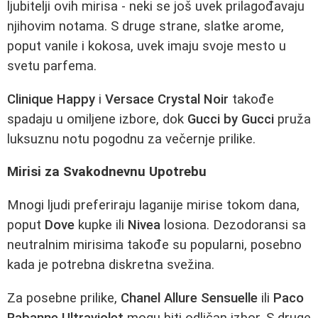
ljubitelji ovih mirisa - neki se još uvek prilagođavaju
njihovim notama. S druge strane, slatke arome,
poput vanile i kokosa, uvek imaju svoje mesto u
svetu parfema.
Clinique Happy
i
Versace Crystal Noir
takođe
spadaju u omiljene izbore, dok
Gucci by Gucci
pruža
luksuznu notu pogodnu za večernje prilike.
Mirisi za Svakodnevnu Upotrebu
Mnogi ljudi preferiraju laganije mirise tokom dana,
poput
Dove
kupke ili
Nivea
losiona. Dezodoransi sa
neutralnim mirisima takođe su popularni, posebno
kada je potrebna diskretna svežina.
Za posebne prilike,
Chanel Allure Sensuelle
ili
Paco
Rabanne Ultraviolet
mogu biti odličan izbor. S druge