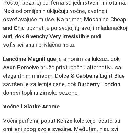
Postoji bezbroj parfema sa jedinstvenim notama.
Neki od omiljenih uključuju voćne, cvetne i
osvežavajuće mirise. Na primer,
Moschino Cheap
and Chic
poznat je po svojoj igravoj i mladenačkoj
auri, dok
Givenchy Very Irresistible
nudi
sofisticiranu i privlačnu notu.
Lancôme Magnifique
je sinonim za luksuz, dok
Avon Perceive
pruža pristupačnu alternativu sa
elegantnim mirisom.
Dolce & Gabbana Light Blue
savršen je za letnje dane, dok
Burberry London
donosi toplinu zimske sezone.
Voćne i Slatke Arome
Voćni parfemi, poput
Kenzo
kolekcije, često su
omiljeni zbog svoje svežine. Međutim, nisu svi