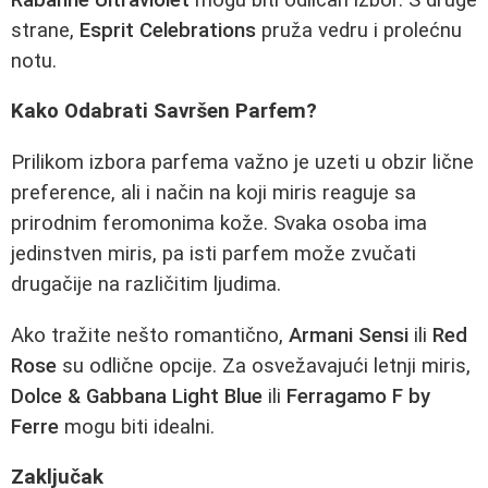
strane,
Esprit Celebrations
pruža vedru i prolećnu
notu.
Kako Odabrati Savršen Parfem?
Prilikom izbora parfema važno je uzeti u obzir lične
preference, ali i način na koji miris reaguje sa
prirodnim feromonima kože. Svaka osoba ima
jedinstven miris, pa isti parfem može zvučati
drugačije na različitim ljudima.
Ako tražite nešto romantično,
Armani Sensi
ili
Red
Rose
su odlične opcije. Za osvežavajući letnji miris,
Dolce & Gabbana Light Blue
ili
Ferragamo F by
Ferre
mogu biti idealni.
Zaključak