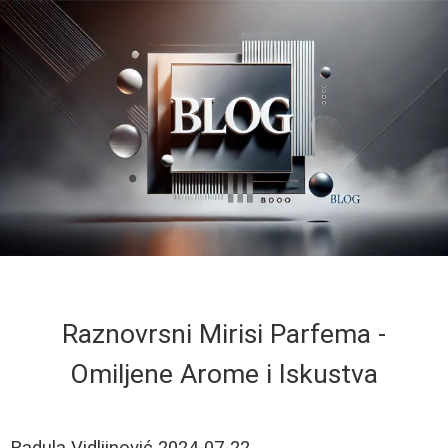
Raznovrsni Mirisi Parfema -
Omiljene Arome i Iskustva
Radula Vidljinović
2024-07-22