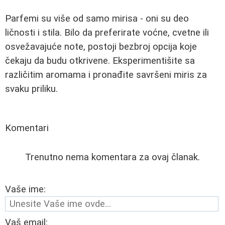
Parfemi su više od samo mirisa - oni su deo
ličnosti i stila. Bilo da preferirate voćne, cvetne ili
osvežavajuće note, postoji bezbroj opcija koje
čekaju da budu otkrivene. Eksperimentišite sa
različitim aromama i pronađite savršeni miris za
svaku priliku.
Komentari
Trenutno nema komentara za ovaj članak.
Vaše ime:
Vaš email: