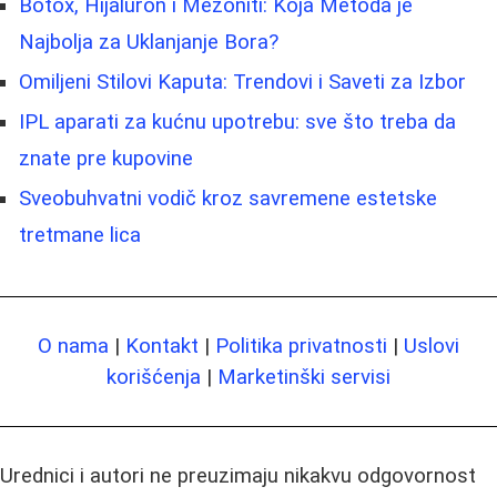
Botox, Hijaluron i Mezoniti: Koja Metoda je
Najbolja za Uklanjanje Bora?
Omiljeni Stilovi Kaputa: Trendovi i Saveti za Izbor
IPL aparati za kućnu upotrebu: sve što treba da
znate pre kupovine
Sveobuhvatni vodič kroz savremene estetske
tretmane lica
O nama
|
Kontakt
|
Politika privatnosti
|
Uslovi
korišćenja
|
Marketinški servisi
Urednici i autori ne preuzimaju nikakvu odgovornost