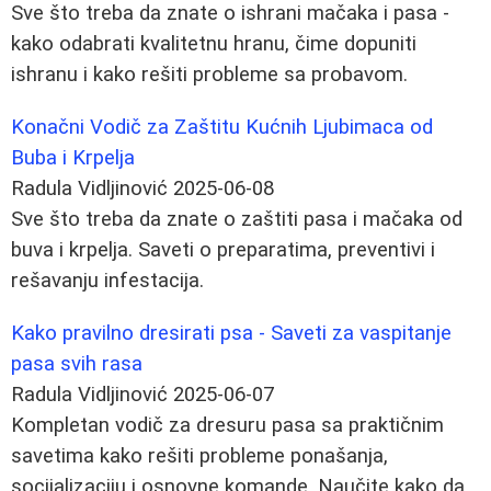
Sve što treba da znate o ishrani mačaka i pasa -
kako odabrati kvalitetnu hranu, čime dopuniti
ishranu i kako rešiti probleme sa probavom.
Konačni Vodič za Zaštitu Kućnih Ljubimaca od
Buba i Krpelja
Radula Vidljinović
2025-06-08
Sve što treba da znate o zaštiti pasa i mačaka od
buva i krpelja. Saveti o preparatima, preventivi i
rešavanju infestacija.
Kako pravilno dresirati psa - Saveti za vaspitanje
pasa svih rasa
Radula Vidljinović
2025-06-07
Kompletan vodič za dresuru pasa sa praktičnim
savetima kako rešiti probleme ponašanja,
socijalizaciju i osnovne komande. Naučite kako da