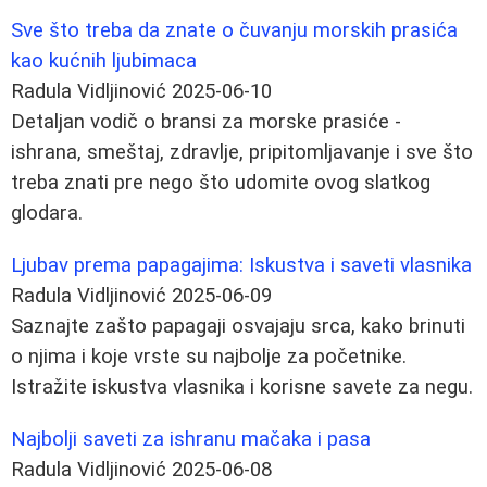
Sve što treba da znate o čuvanju morskih prasića
kao kućnih ljubimaca
Radula Vidljinović
2025-06-10
Detaljan vodič o bransi za morske prasiće -
ishrana, smeštaj, zdravlje, pripitomljavanje i sve što
treba znati pre nego što udomite ovog slatkog
glodara.
Ljubav prema papagajima: Iskustva i saveti vlasnika
Radula Vidljinović
2025-06-09
Saznajte zašto papagaji osvajaju srca, kako brinuti
o njima i koje vrste su najbolje za početnike.
Istražite iskustva vlasnika i korisne savete za negu.
Najbolji saveti za ishranu mačaka i pasa
Radula Vidljinović
2025-06-08