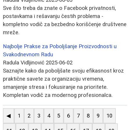
Sve što treba da znate o Facebook privatnosti,
postavkama i rešavanju čestih problema -
kompletno vodič za bezbedno korišćenje društvene
mreže.
Najbolje Prakse za Poboljšanje Proizvodnosti u
Svakodnevnom Radu
Radula Vidljinović
2025-06-02
Saznajte kako da poboljšate svoju efikasnost kroz
praktične savete za organizaciju vremena,
smanjenje stresa i fokusiranje na prioritete.
Kompletan vodič za modernog profesionalca.
◀
1
2
3
4
5
6
7
8
9
10