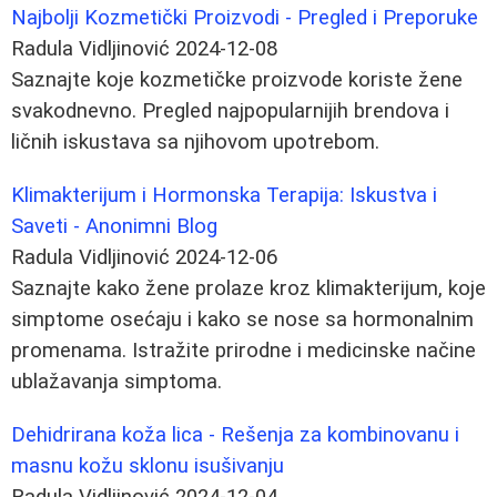
Najbolji Kozmetički Proizvodi - Pregled i Preporuke
Radula Vidljinović
2024-12-08
Saznajte koje kozmetičke proizvode koriste žene
svakodnevno. Pregled najpopularnijih brendova i
ličnih iskustava sa njihovom upotrebom.
Klimakterijum i Hormonska Terapija: Iskustva i
Saveti - Anonimni Blog
Radula Vidljinović
2024-12-06
Saznajte kako žene prolaze kroz klimakterijum, koje
simptome osećaju i kako se nose sa hormonalnim
promenama. Istražite prirodne i medicinske načine
ublažavanja simptoma.
Dehidrirana koža lica - Rešenja za kombinovanu i
masnu kožu sklonu isušivanju
Radula Vidljinović
2024-12-04