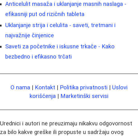
Anticelulit masaža i uklanjanje masnih naslaga -
efikasniji put od rizičnih tableta
Uklanjanje strija i celulita - saveti, tretmani i
najvažnije činjenice
Saveti za početnike i iskusne trkače - Kako
bezbedno i efikasno trčati
O nama
|
Kontakt
|
Politika privatnosti
|
Uslovi
korišćenja
|
Marketinški servisi
Urednici i autori ne preuzimaju nikakvu odgovornost
za bilo kakve greške ili propuste u sadržaju ovog