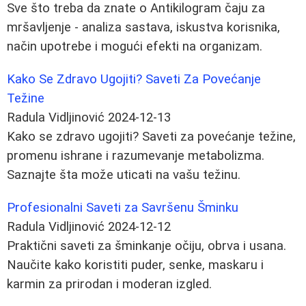
Sve što treba da znate o Antikilogram čaju za
mršavljenje - analiza sastava, iskustva korisnika,
način upotrebe i mogući efekti na organizam.
Kako Se Zdravo Ugojiti? Saveti Za Povećanje
Težine
Radula Vidljinović
2024-12-13
Kako se zdravo ugojiti? Saveti za povećanje težine,
promenu ishrane i razumevanje metabolizma.
Saznajte šta može uticati na vašu težinu.
Profesionalni Saveti za Savršenu Šminku
Radula Vidljinović
2024-12-12
Praktični saveti za šminkanje očiju, obrva i usana.
Naučite kako koristiti puder, senke, maskaru i
karmin za prirodan i moderan izgled.