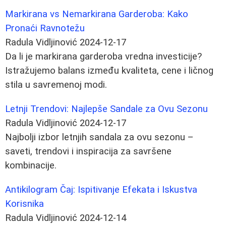
Markirana vs Nemarkirana Garderoba: Kako
Pronaći Ravnotežu
Radula Vidljinović
2024-12-17
Da li je markirana garderoba vredna investicije?
Istražujemo balans između kvaliteta, cene i ličnog
stila u savremenoj modi.
Letnji Trendovi: Najlepše Sandale za Ovu Sezonu
Radula Vidljinović
2024-12-17
Najbolji izbor letnjih sandala za ovu sezonu –
saveti, trendovi i inspiracija za savršene
kombinacije.
Antikilogram Čaj: Ispitivanje Efekata i Iskustva
Korisnika
Radula Vidljinović
2024-12-14