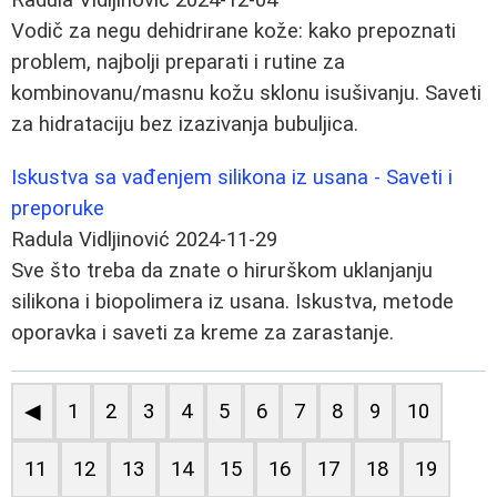
Vodič za negu dehidrirane kože: kako prepoznati
problem, najbolji preparati i rutine za
kombinovanu/masnu kožu sklonu isušivanju. Saveti
za hidrataciju bez izazivanja bubuljica.
Iskustva sa vađenjem silikona iz usana - Saveti i
preporuke
Radula Vidljinović
2024-11-29
Sve što treba da znate o hirurškom uklanjanju
silikona i biopolimera iz usana. Iskustva, metode
oporavka i saveti za kreme za zarastanje.
◀
1
2
3
4
5
6
7
8
9
10
11
12
13
14
15
16
17
18
19