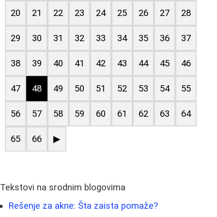
20
21
22
23
24
25
26
27
28
29
30
31
32
33
34
35
36
37
38
39
40
41
42
43
44
45
46
47
48
49
50
51
52
53
54
55
56
57
58
59
60
61
62
63
64
65
66
▶
Tekstovi na srodnim blogovima
Rešenje za akne: Šta zaista pomaže?