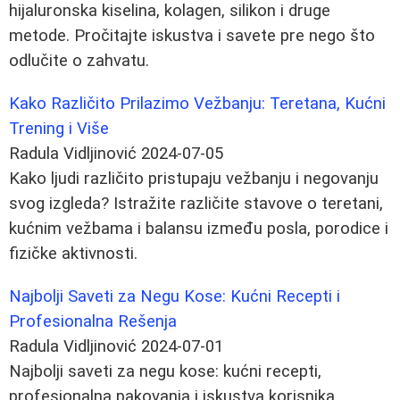
hijaluronska kiselina, kolagen, silikon i druge
metode. Pročitajte iskustva i savete pre nego što
odlučite o zahvatu.
Kako Različito Prilazimo Vežbanju: Teretana, Kućni
Trening i Više
Radula Vidljinović
2024-07-05
Kako ljudi različito pristupaju vežbanju i negovanju
svog izgleda? Istražite različite stavove o teretani,
kućnim vežbama i balansu između posla, porodice i
fizičke aktivnosti.
Najbolji Saveti za Negu Kose: Kućni Recepti i
Profesionalna Rešenja
Radula Vidljinović
2024-07-01
Najbolji saveti za negu kose: kućni recepti,
profesionalna pakovanja i iskustva korisnika.