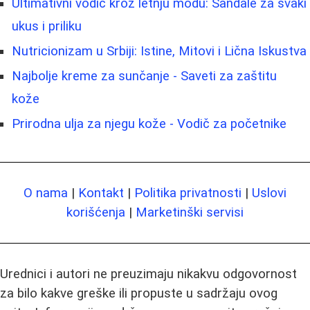
Ultimativni vodič kroz letnju modu: Sandale za svaki
ukus i priliku
Nutricionizam u Srbiji: Istine, Mitovi i Lična Iskustva
Najbolje kreme za sunčanje - Saveti za zaštitu
kože
Prirodna ulja za njegu kože - Vodič za početnike
O nama
|
Kontakt
|
Politika privatnosti
|
Uslovi
korišćenja
|
Marketinški servisi
Urednici i autori ne preuzimaju nikakvu odgovornost
za bilo kakve greške ili propuste u sadržaju ovog