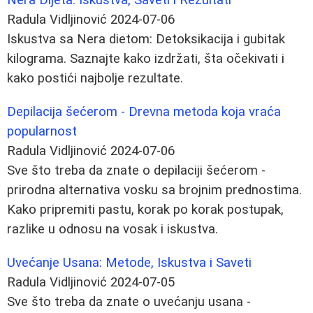
Radula Vidljinović
2024-07-06
Iskustva sa Nera dietom: Detoksikacija i gubitak
kilograma. Saznajte kako izdržati, šta očekivati i
kako postići najbolje rezultate.
Depilacija šećerom - Drevna metoda koja vraća
popularnost
Radula Vidljinović
2024-07-06
Sve što treba da znate o depilaciji šećerom -
prirodna alternativa vosku sa brojnim prednostima.
Kako pripremiti pastu, korak po korak postupak,
razlike u odnosu na vosak i iskustva.
Uvećanje Usana: Metode, Iskustva i Saveti
Radula Vidljinović
2024-07-05
Sve što treba da znate o uvećanju usana -