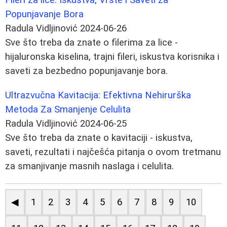
Popunjavanje Bora
Radula Vidljinović
2024-06-26
Sve što treba da znate o filerima za lice -
hijaluronska kiselina, trajni fileri, iskustva korisnika i
saveti za bezbedno popunjavanje bora.
Ultrazvučna Kavitacija: Efektivna Nehirurška
Metoda Za Smanjenje Celulita
Radula Vidljinović
2024-06-25
Sve što treba da znate o kavitaciji - iskustva,
saveti, rezultati i najčešća pitanja o ovom tretmanu
za smanjivanje masnih naslaga i celulita.
◀
1
2
3
4
5
6
7
8
9
10