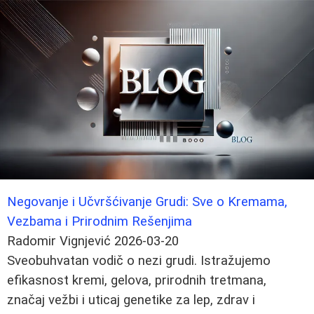
Negovanje i Učvršćivanje Grudi: Sve o Kremama,
Vezbama i Prirodnim Rešenjima
Radomir Vignjević
2026-03-20
Sveobuhvatan vodič o nezi grudi. Istražujemo
efikasnost kremi, gelova, prirodnih tretmana,
značaj vežbi i uticaj genetike za lep, zdrav i