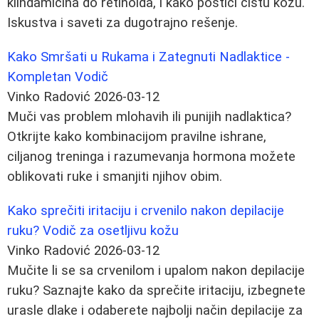
klindamicina do retinoida, i kako postići čistu kožu.
Iskustva i saveti za dugotrajno rešenje.
Kako Smršati u Rukama i Zategnuti Nadlaktice -
Kompletan Vodič
Vinko Radović
2026-03-12
Muči vas problem mlohavih ili punijih nadlaktica?
Otkrijte kako kombinacijom pravilne ishrane,
ciljanog treninga i razumevanja hormona možete
oblikovati ruke i smanjiti njihov obim.
Kako sprečiti iritaciju i crvenilo nakon depilacije
ruku? Vodič za osetljivu kožu
Vinko Radović
2026-03-12
Mučite li se sa crvenilom i upalom nakon depilacije
ruku? Saznajte kako da sprečite iritaciju, izbegnete
urasle dlake i odaberete najbolji način depilacije za