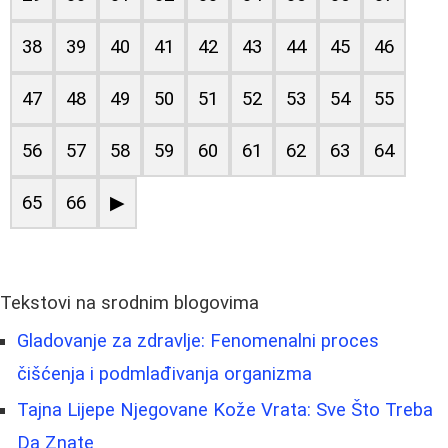
38
39
40
41
42
43
44
45
46
47
48
49
50
51
52
53
54
55
56
57
58
59
60
61
62
63
64
65
66
▶
Tekstovi na srodnim blogovima
Gladovanje za zdravlje: Fenomenalni proces
čišćenja i podmlađivanja organizma
Tajna Lijepe Njegovane Kože Vrata: Sve Što Treba
Da Znate