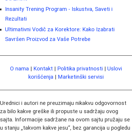
Insanity Trening Program - Iskustva, Saveti i
Rezultati
Ultimativni Vodič za Korektore: Kako Izabrati
Savršen Proizvod za Vaše Potrebe
O nama
|
Kontakt
|
Politika privatnosti
|
Uslovi
korišćenja
|
Marketinški servisi
Urednici i autori ne preuzimaju nikakvu odgovornost
za bilo kakve greške ili propuste u sadržaju ovog
sajta. Informacije sadržane na ovom sajtu pružaju se
u stanju „takvom kakve jesu“, bez garancija u pogledu