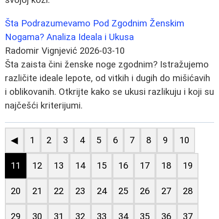
Šta Podrazumevamo Pod Zgodnim Ženskim
Nogama? Analiza Ideala i Ukusa
Radomir Vignjević
2026-03-10
Šta zaista čini ženske noge zgodnim? Istražujemo
različite ideale lepote, od vitkih i dugih do mišićavih
i oblikovanih. Otkrijte kako se ukusi razlikuju i koji su
najčešći kriterijumi.
◀
1
2
3
4
5
6
7
8
9
10
11
12
13
14
15
16
17
18
19
20
21
22
23
24
25
26
27
28
29
30
31
32
33
34
35
36
37