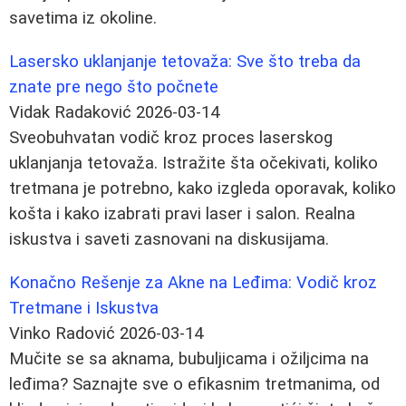
savetima iz okoline.
Lasersko uklanjanje tetovaža: Sve što treba da
znate pre nego što počnete
Vidak Radaković
2026-03-14
Sveobuhvatan vodič kroz proces laserskog
uklanjanja tetovaža. Istražite šta očekivati, koliko
tretmana je potrebno, kako izgleda oporavak, koliko
košta i kako izabrati pravi laser i salon. Realna
iskustva i saveti zasnovani na diskusijama.
Konačno Rešenje za Akne na Leđima: Vodič kroz
Tretmane i Iskustva
Vinko Radović
2026-03-14
Mučite se sa aknama, bubuljicama i ožiljcima na
leđima? Saznajte sve o efikasnim tretmanima, od