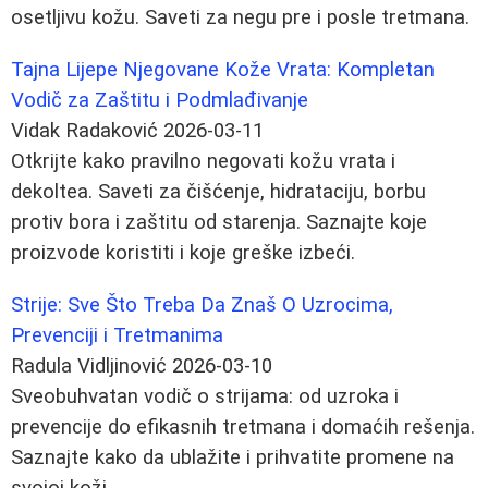
osetljivu kožu. Saveti za negu pre i posle tretmana.
Tajna Lijepe Njegovane Kože Vrata: Kompletan
Vodič za Zaštitu i Podmlađivanje
Vidak Radaković
2026-03-11
Otkrijte kako pravilno negovati kožu vrata i
dekoltea. Saveti za čišćenje, hidrataciju, borbu
protiv bora i zaštitu od starenja. Saznajte koje
proizvode koristiti i koje greške izbeći.
Strije: Sve Što Treba Da Znaš O Uzrocima,
Prevenciji i Tretmanima
Radula Vidljinović
2026-03-10
Sveobuhvatan vodič o strijama: od uzroka i
prevencije do efikasnih tretmana i domaćih rešenja.
Saznajte kako da ublažite i prihvatite promene na
svojoj koži.