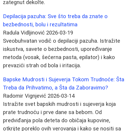
zategnut dekolte.
Depilacija pazuha: Sve što treba da znate o
bezbednosti, bolu i rezultatima
Radula Vidljinović
2026-03-19
Sveobuhvatan vodič o depilaciji pazuha. Istražite
iskustva, savete o bezbednosti, upoređivanje
metoda (vosak, šećerna pasta, epilator) i kako
prevazići strah od bola i iritacija.
Bapske Mudrosti i Sujeverja Tokom Trudnoće: Šta
Treba da Prihvatimo, a Šta da Zaboravimo?
Radomir Vignjević
2026-03-14
Istražite svet bapskih mudrosti i sujeverja koja
prate trudnoću i prve dane sa bebom. Od
predviđanja pola deteta do običaja kupovine,
otkrijte poreklo ovih verovanja i kako se nositi sa