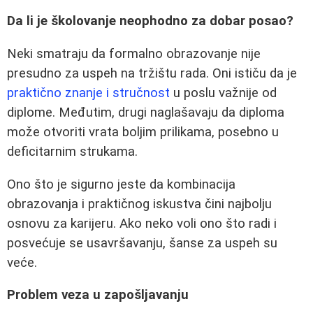
Da li je školovanje neophodno za dobar posao?
Neki smatraju da formalno obrazovanje nije
presudno za uspeh na tržištu rada. Oni ističu da je
praktično znanje i stručnost
u poslu važnije od
diplome. Međutim, drugi naglašavaju da diploma
može otvoriti vrata boljim prilikama, posebno u
deficitarnim strukama.
Ono što je sigurno jeste da kombinacija
obrazovanja i praktičnog iskustva čini najbolju
osnovu za karijeru. Ako neko voli ono što radi i
posvećuje se usavršavanju, šanse za uspeh su
veće.
Problem veza u zapošljavanju