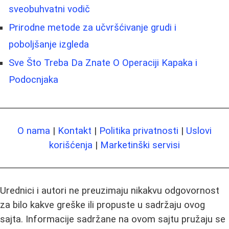
sveobuhvatni vodič
Prirodne metode za učvršćivanje grudi i
poboljšanje izgleda
Sve Što Treba Da Znate O Operaciji Kapaka i
Podocnjaka
O nama
|
Kontakt
|
Politika privatnosti
|
Uslovi
korišćenja
|
Marketinški servisi
Urednici i autori ne preuzimaju nikakvu odgovornost
za bilo kakve greške ili propuste u sadržaju ovog
sajta. Informacije sadržane na ovom sajtu pružaju se