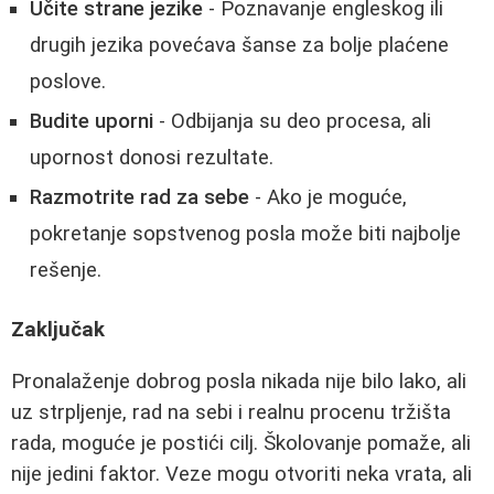
Učite strane jezike
- Poznavanje engleskog ili
drugih jezika povećava šanse za bolje plaćene
poslove.
Budite uporni
- Odbijanja su deo procesa, ali
upornost donosi rezultate.
Razmotrite rad za sebe
- Ako je moguće,
pokretanje sopstvenog posla može biti najbolje
rešenje.
Zaključak
Pronalaženje dobrog posla nikada nije bilo lako, ali
uz strpljenje, rad na sebi i realnu procenu tržišta
rada, moguće je postići cilj. Školovanje pomaže, ali
nije jedini faktor. Veze mogu otvoriti neka vrata, ali