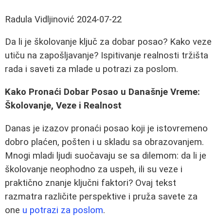
Radula Vidljinović
2024-07-22
Da li je školovanje ključ za dobar posao? Kako veze
utiču na zapošljavanje? Ispitivanje realnosti tržišta
rada i saveti za mlade u potrazi za poslom.
Kako Pronaći Dobar Posao u Današnje Vreme:
Školovanje, Veze i Realnost
Danas je izazov pronaći posao koji je istovremeno
dobro plaćen, pošten i u skladu sa obrazovanjem.
Mnogi mladi ljudi suočavaju se sa dilemom: da li je
školovanje neophodno za uspeh, ili su veze i
praktično znanje ključni faktori? Ovaj tekst
razmatra različite perspektive i pruža savete za
one
u potrazi za poslom
.