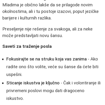
Mladima je obično lakše da se prilagode novim
okolnostima, ali i tu postoje izazovi, poput jezičke
barijere i kulturnih razlika.
Preseljenje nije rešenje za svakoga, ali za neke
može predstavljati novu šansu.
Saveti za traženje posla
Fokusirajte se na struku koja vas zanima
- Ako
radite ono što volite, veće su šanse da ćete biti
uspešni.
Sticanje iskustva je ključno
- Čak i volontiranje ili
privremeni poslovi mogu dati dragoceno
iskustvo.