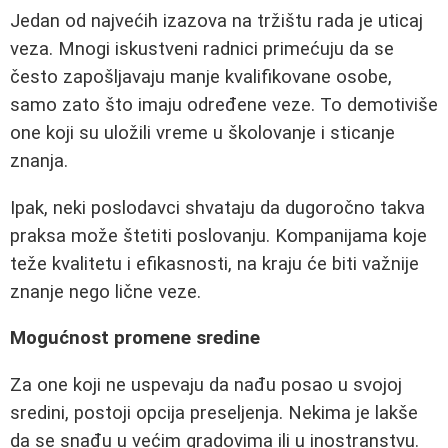
Jedan od najvećih izazova na tržištu rada je uticaj
veza. Mnogi iskustveni radnici primećuju da se
često zapošljavaju manje kvalifikovane osobe,
samo zato što imaju određene veze. To demotiviše
one koji su uložili vreme u školovanje i sticanje
znanja.
Ipak, neki poslodavci shvataju da dugoročno takva
praksa može štetiti poslovanju. Kompanijama koje
teže kvalitetu i efikasnosti, na kraju će biti važnije
znanje nego lične veze.
Mogućnost promene sredine
Za one koji ne uspevaju da nađu posao u svojoj
sredini, postoji opcija preseljenja. Nekima je lakše
da se snađu u većim gradovima ili u inostranstvu.