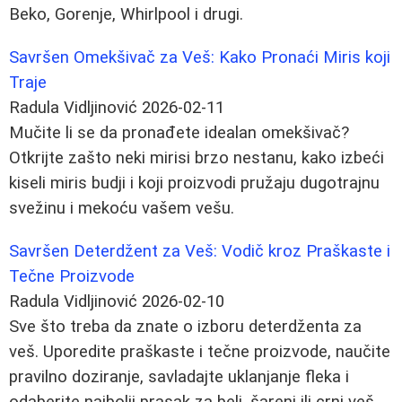
Beko, Gorenje, Whirlpool i drugi.
Savršen Omekšivač za Veš: Kako Pronaći Miris koji
Traje
Radula Vidljinović
2026-02-11
Mučite li se da pronađete idealan omekšivač?
Otkrijte zašto neki mirisi brzo nestanu, kako izbeći
kiseli miris budji i koji proizvodi pružaju dugotrajnu
svežinu i mekoću vašem vešu.
Savršen Deterdžent za Veš: Vodič kroz Praškaste i
Tečne Proizvode
Radula Vidljinović
2026-02-10
Sve što treba da znate o izboru deterdženta za
veš. Uporedite praškaste i tečne proizvode, naučite
pravilno doziranje, savladajte uklanjanje fleka i
odaberite najbolji prasak za beli, šareni ili crni veš