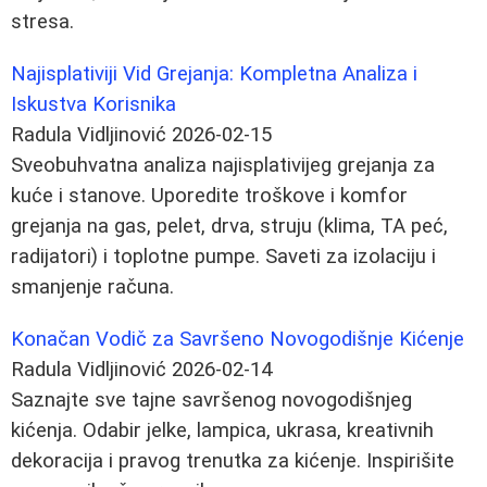
stresa.
Najisplativiji Vid Grejanja: Kompletna Analiza i
Iskustva Korisnika
Radula Vidljinović
2026-02-15
Sveobuhvatna analiza najisplativijeg grejanja za
kuće i stanove. Uporedite troškove i komfor
grejanja na gas, pelet, drva, struju (klima, TA peć,
radijatori) i toplotne pumpe. Saveti za izolaciju i
smanjenje računa.
Konačan Vodič za Savršeno Novogodišnje Kićenje
Radula Vidljinović
2026-02-14
Saznajte sve tajne savršenog novogodišnjeg
kićenja. Odabir jelke, lampica, ukrasa, kreativnih
dekoracija i pravog trenutka za kićenje. Inspirišite