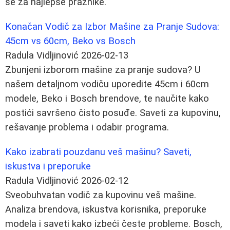
se za najlepše praznike.
Konačan Vodič za Izbor Mašine za Pranje Sudova:
45cm vs 60cm, Beko vs Bosch
Radula Vidljinović
2026-02-13
Zbunjeni izborom mašine za pranje sudova? U
našem detaljnom vodiču uporedite 45cm i 60cm
modele, Beko i Bosch brendove, te naučite kako
postići savršeno čisto posuđe. Saveti za kupovinu,
rešavanje problema i odabir programa.
Kako izabrati pouzdanu veš mašinu? Saveti,
iskustva i preporuke
Radula Vidljinović
2026-02-12
Sveobuhvatan vodič za kupovinu veš mašine.
Analiza brendova, iskustva korisnika, preporuke
modela i saveti kako izbeći česte probleme. Bosch,