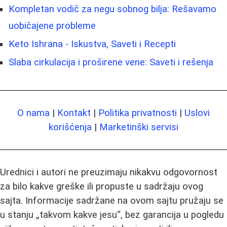
Kompletan vodič za negu sobnog bilja: Rešavamo
uobičajene probleme
Keto Ishrana - Iskustva, Saveti i Recepti
Slaba cirkulacija i proširene vene: Saveti i rešenja
O nama
|
Kontakt
|
Politika privatnosti
|
Uslovi
korišćenja
|
Marketinški servisi
Urednici i autori ne preuzimaju nikakvu odgovornost
za bilo kakve greške ili propuste u sadržaju ovog
sajta. Informacije sadržane na ovom sajtu pružaju se
u stanju „takvom kakve jesu“, bez garancija u pogledu