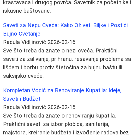
krastavaca i drugog povrća. Savetnik za početnike i
iskusne baštovane.
Saveti za Negu Cveća: Kako Oživeti Biljke i Postići
Buјno Cvetanje
Radula Vidljinović
2026-02-16
Sve što treba da znate o nezi cveća. Praktični
saveti za zalivanje, prihranu, rešavanje problema sa
lišćem i borbu protiv štetočina za buјnu baštu ili
saksijsko cveće.
Kompletan Vodič za Renoviranje Kupatila: Ideje,
Saveti i Budžet
Radula Vidljinović
2026-02-15
Sve što treba da znate o renoviranju kupatila.
Praktični saveti za izbor pločica, sanitarija,
majstora, kreiranje budžeta i izvođenje radova bez