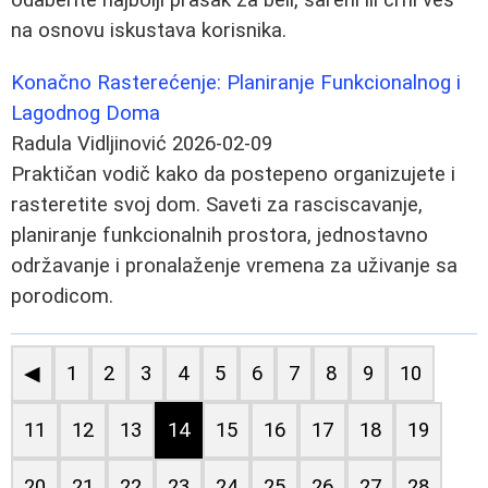
na osnovu iskustava korisnika.
Konačno Rasterećenje: Planiranje Funkcionalnog i
Lagodnog Doma
Radula Vidljinović
2026-02-09
Praktičan vodič kako da postepeno organizujete i
rasteretite svoj dom. Saveti za rasciscavanje,
planiranje funkcionalnih prostora, jednostavno
održavanje i pronalaženje vremena za uživanje sa
porodicom.
◀
1
2
3
4
5
6
7
8
9
10
11
12
13
14
15
16
17
18
19
20
21
22
23
24
25
26
27
28