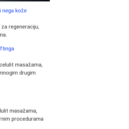
i nega kože
za regeneraciju,
ma.
ftinga
icelulit masažama,
 i mnogim drugim
elulit masažama,
pularnim procedurama