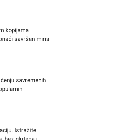
nim kopijama
ronaći savršen miris
išćenju savremenih
opularnih
ciju. Istražite
, bez glutena i