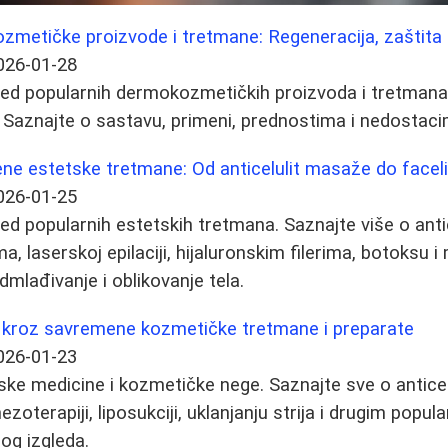
zmetičke proizvode i tretmane: Regeneracija, zaštita 
026-01-28
ed popularnih dermokozmetičkih proizvoda i tretmana 
. Saznajte o sastavu, primeni, prednostima i nedostaci
ne estetske tretmane: Od anticelulit masaže do faceli
026-01-25
d popularnih estetskih tretmana. Saznajte više o ant
a, laserskoj epilaciji, hijaluronskim filerima, botoksu
lađivanje i oblikovanje tela.
 kroz savremene kozmetičke tretmane i preparate
026-01-23
tske medicine i kozmetičke nege. Saznajte sve o antic
 mezoterapiji, liposukciji, uklanjanju strija i drugim po
og izgleda.