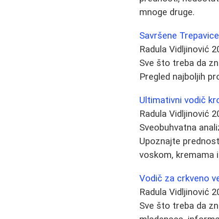
mnoge druge.
Savršene Trepavice 
Radula Vidljinović
2
Sve što treba da z
Pregled najboljih pr
Ultimativni vodič k
Radula Vidljinović
2
Sveobuhvatna analiz
Upoznajte prednosti,
voskom, kremama i 
Vodič za crkveno ve
Radula Vidljinović
2
Sve što treba da zn