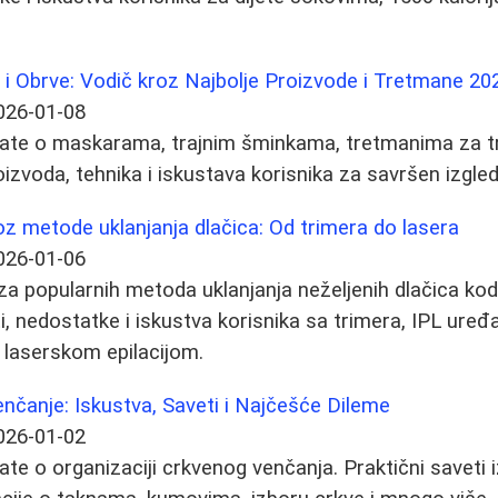
i Obrve: Vodič kroz Najbolje Proizvode i Tretmane 20
026-01-08
nate o maskarama, trajnim šminkama, tretmanima za tr
oizvoda, tehnika i iskustava korisnika za savršen izgled
roz metode uklanjanja dlačica: Od trimera do lasera
026-01-06
a popularnih metoda uklanjanja neželjenih dlačica kod 
 nedostatke i iskustva korisnika sa trimera, IPL uređaj
laserskom epilacijom.
nčanje: Iskustva, Saveti i Najčešće Dileme
026-01-02
ate o organizaciji crkvenog venčanja. Praktični saveti 