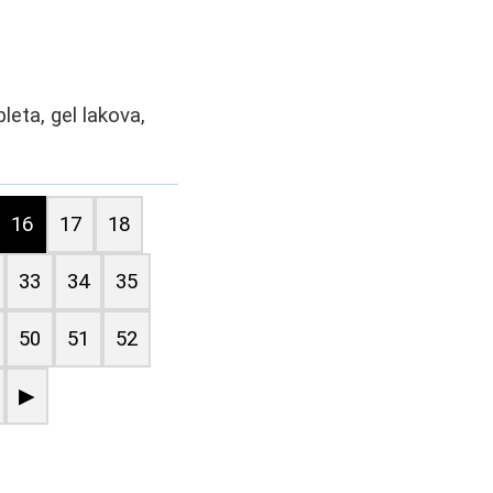
leta, gel lakova,
16
17
18
33
34
35
50
51
52
▶