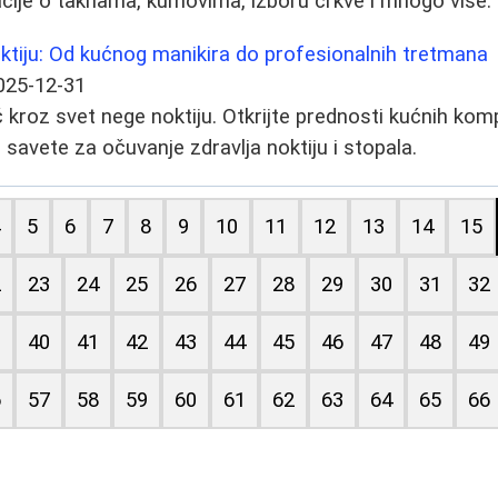
cije o taknama, kumovima, izboru crkve i mnogo više.
tiju: Od kućnog manikira do profesionalnih tretmana
025-12-31
kroz svet nege noktiju. Otkrijte prednosti kućnih komp
 savete za očuvanje zdravlja noktiju i stopala.
4
5
6
7
8
9
10
11
12
13
14
15
2
23
24
25
26
27
28
29
30
31
32
9
40
41
42
43
44
45
46
47
48
49
6
57
58
59
60
61
62
63
64
65
66