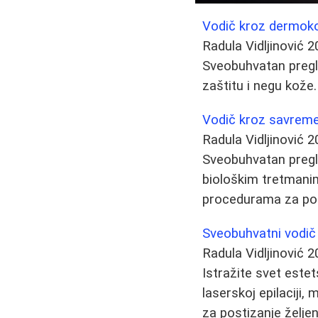
Vodič kroz dermoko
Radula Vidljinović
2
Sveobuhvatan pregl
zaštitu i negu kože
Vodič kroz savreme
Radula Vidljinović
2
Sveobuhvatan pregle
biološkim tretmanim
procedurama za podm
Sveobuhvatni vodič
Radula Vidljinović
2
Istražite svet este
laserskoj epilaciji,
za postizanje željen