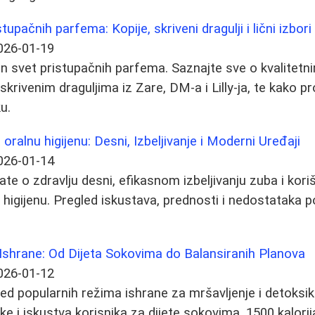
tupačnih parfema: Kopije, skriveni dragulji i lični izbori
026-01-19
an svet pristupačnih parfema. Saznajte sve o kvalitet
krivenim draguljima iz Zare, DM-a i Lilly-ja, te kako p
ku.
ralnu higijenu: Desni, Izbeljivanje i Moderni Uređaji
026-01-14
ate o zdravlju desni, efikasnom izbeljivanju zuba i kor
higijenu. Pregled iskustava, prednosti i nedostataka p
Ishrane: Od Dijeta Sokovima do Balansiranih Planova
026-01-12
d popularnih režima ishrane za mršavljenje i detoksika
e i iskustva korisnika za dijete sokovima, 1500 kalorija