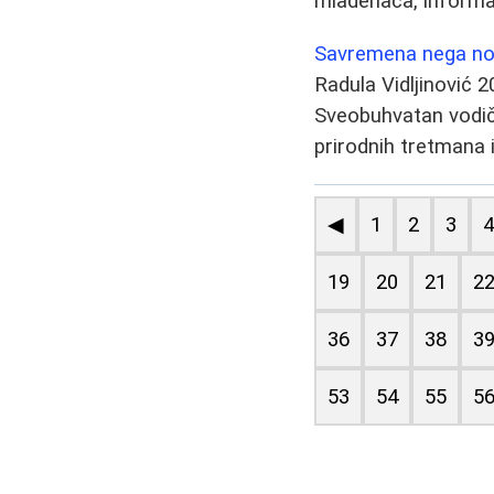
mladenaca, informa
Savremena nega nok
Radula Vidljinović
2
Sveobuhvatan vodič 
prirodnih tretmana i
◀
1
2
3
19
20
21
2
36
37
38
3
53
54
55
5