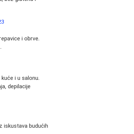
23
epavice i obrve.
.
kuće i u salonu.
a, depilacije
iz iskustava budućih