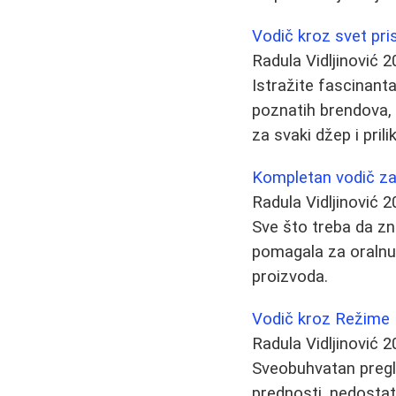
Vodič kroz svet pris
Radula Vidljinović
2
Istražite fascinant
poznatih brendova, s
za svaki džep i prili
Kompletan vodič za o
Radula Vidljinović
2
Sve što treba da zn
pomagala za oralnu 
proizvoda.
Vodič kroz Režime 
Radula Vidljinović
2
Sveobuhvatan pregle
prednosti, nedostatk