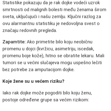
Statistike pokazuju da je rak dojke vodeći uzrok
smrtnosti od malignih bolesti među ženama širom
sveta, uključujući i našu zemlju. Ključni razlog za
ovu alarmantnu statistiku je nedovoljna svest o
značaju redovnih pregleda.
Zapamtite:
Ako primetite bilo koju neobičnu
promenu u dojci (kvržicu, asimetriju, iscedak,
promenu boje kože), hitno se obratite lekaru. Mali
tumori se u većini slučajeva mogu uspešno lečiti
bez potrebe za amputacijom dojke.
Koje žene su u većem riziku?
Iako rak dojke može pogoditi bilo koju ženu,
postoje određene grupe sa većim rizikom: