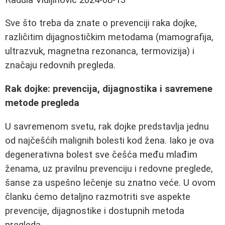
Sve što treba da znate o prevenciji raka dojke,
različitim dijagnostičkim metodama (mamografija,
ultrazvuk, magnetna rezonanca, termovizija) i
značaju redovnih pregleda.
Rak dojke: prevencija, dijagnostika i savremene
metode pregleda
U savremenom svetu, rak dojke predstavlja jednu
od najčešćih malignih bolesti kod žena. Iako je ova
degenerativna bolest sve češća među mlađim
ženama, uz pravilnu prevenciju i redovne preglede,
šanse za uspešno lečenje su znatno veće. U ovom
članku ćemo detaljno razmotriti sve aspekte
prevencije, dijagnostike i dostupnih metoda
pregleda.