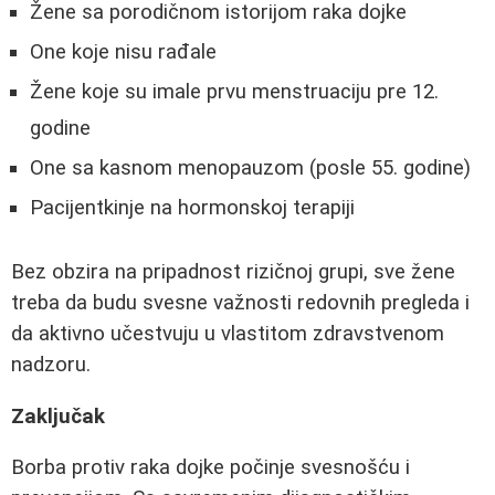
Žene sa porodičnom istorijom raka dojke
One koje nisu rađale
Žene koje su imale prvu menstruaciju pre 12.
godine
One sa kasnom menopauzom (posle 55. godine)
Pacijentkinje na hormonskoj terapiji
Bez obzira na pripadnost rizičnoj grupi, sve žene
treba da budu svesne važnosti redovnih pregleda i
da aktivno učestvuju u vlastitom zdravstvenom
nadzoru.
Zaključak
Borba protiv raka dojke počinje svesnošću i