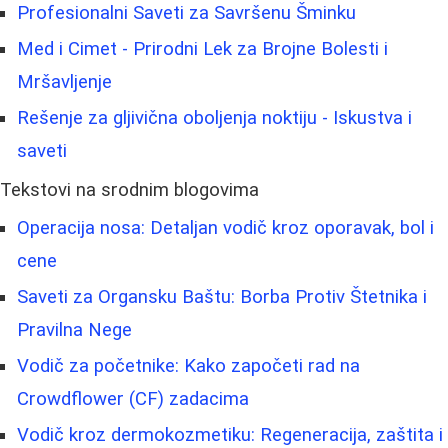
Profesionalni Saveti za Savršenu Šminku
Med i Cimet - Prirodni Lek za Brojne Bolesti i
Mršavljenje
Rešenje za gljivična oboljenja noktiju - Iskustva i
saveti
Tekstovi na srodnim blogovima
Operacija nosa: Detaljan vodič kroz oporavak, bol i
cene
Saveti za Organsku Baštu: Borba Protiv Štetnika i
Pravilna Nege
Vodič za početnike: Kako započeti rad na
Crowdflower (CF) zadacima
Vodič kroz dermokozmetiku: Regeneracija, zaštita i