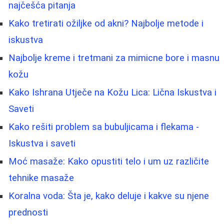
najčešća pitanja
Kako tretirati ožiljke od akni? Najbolje metode i
iskustva
Najbolje kreme i tretmani za mimicne bore i masnu
kožu
Kako Ishrana Utječe na Kožu Lica: Lična Iskustva i
Saveti
Kako rešiti problem sa bubuljicama i flekama -
Iskustva i saveti
Moć masaže: Kako opustiti telo i um uz različite
tehnike masaže
Koralna voda: Šta je, kako deluje i kakve su njene
prednosti