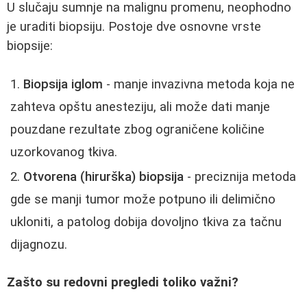
U slučaju sumnje na malignu promenu, neophodno
je uraditi biopsiju. Postoje dve osnovne vrste
biopsije:
Biopsija iglom
- manje invazivna metoda koja ne
zahteva opštu anesteziju, ali može dati manje
pouzdane rezultate zbog ograničene količine
uzorkovanog tkiva.
Otvorena (hirurška) biopsija
- preciznija metoda
gde se manji tumor može potpuno ili delimično
ukloniti, a patolog dobija dovoljno tkiva za tačnu
dijagnozu.
Zašto su redovni pregledi toliko važni?