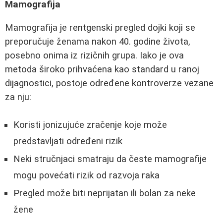
Mamografija
Mamografija je rentgenski pregled dojki koji se
preporučuje ženama nakon 40. godine života,
posebno onima iz rizičnih grupa. Iako je ova
metoda široko prihvaćena kao standard u ranoj
dijagnostici, postoje određene kontroverze vezane
za nju:
Koristi jonizujuće zračenje koje može
predstavljati određeni rizik
Neki stručnjaci smatraju da česte mamografije
mogu povećati rizik od razvoja raka
Pregled može biti neprijatan ili bolan za neke
žene