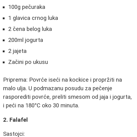
100g pečuraka
1 glavica crnog luka
2 čena belog luka
200ml jogurta
2 jajeta
Začini po ukusu
Priprema: Povrće iseći na kockice i propržiti na
malo ulja. U podmazanu posudu za pečenje
rasporediti povrće, preliti smesom od jaja i jogurta,
i peći na 180°C oko 30 minuta.
2. Falafel
Sastojci: