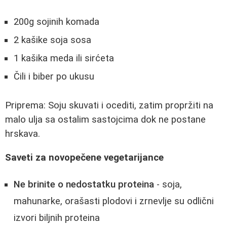
200g sojinih komada
2 kašike soja sosa
1 kašika meda ili sirćeta
Čili i biber po ukusu
Priprema: Soju skuvati i ocediti, zatim propržiti na
malo ulja sa ostalim sastojcima dok ne postane
hrskava.
Saveti za novopečene vegetarijance
Ne brinite o nedostatku proteina
- soja,
mahunarke, orašasti plodovi i zrnevlje su odlični
izvori biljnih proteina