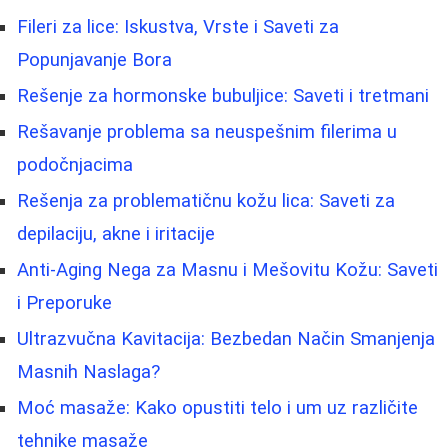
Fileri za lice: Iskustva, Vrste i Saveti za
Popunjavanje Bora
Rešenje za hormonske bubuljice: Saveti i tretmani
Rešavanje problema sa neuspešnim filerima u
podočnjacima
Rešenja za problematičnu kožu lica: Saveti za
depilaciju, akne i iritacije
Anti-Aging Nega za Masnu i Mešovitu Kožu: Saveti
i Preporuke
Ultrazvučna Kavitacija: Bezbedan Način Smanjenja
Masnih Naslaga?
Moć masaže: Kako opustiti telo i um uz različite
tehnike masaže