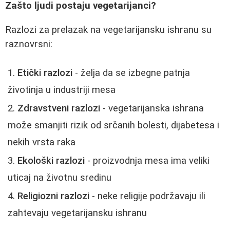
Zašto ljudi postaju vegetarijanci?
Razlozi za prelazak na vegetarijansku ishranu su
raznovrsni:
Etički razlozi
- želja da se izbegne patnja
životinja u industriji mesa
Zdravstveni razlozi
- vegetarijanska ishrana
može smanjiti rizik od srčanih bolesti, dijabetesa i
nekih vrsta raka
Ekološki razlozi
- proizvodnja mesa ima veliki
uticaj na životnu sredinu
Religiozni razlozi
- neke religije podržavaju ili
zahtevaju vegetarijansku ishranu