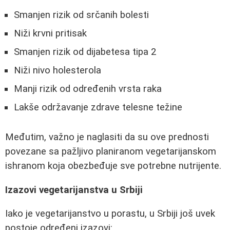
Smanjen rizik od srčanih bolesti
Niži krvni pritisak
Smanjen rizik od dijabetesa tipa 2
Niži nivo holesterola
Manji rizik od određenih vrsta raka
Lakše održavanje zdrave telesne težine
Međutim, važno je naglasiti da su ove prednosti
povezane sa pažljivo planiranom vegetarijanskom
ishranom koja obezbeđuje sve potrebne nutrijente.
Izazovi vegetarijanstva u Srbiji
Iako je vegetarijanstvo u porastu, u Srbiji još uvek
postoje određeni izazovi: