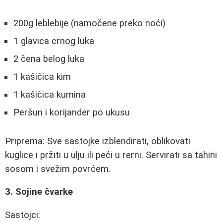
200g leblebije (namočene preko noći)
1 glavica crnog luka
2 čena belog luka
1 kašičica kim
1 kašičica kumina
Peršun i korijander po ukusu
Priprema: Sve sastojke izblendirati, oblikovati
kuglice i pržiti u ulju ili peći u rerni. Servirati sa tahini
sosom i svežim povrćem.
3. Sojine čvarke
Sastojci: