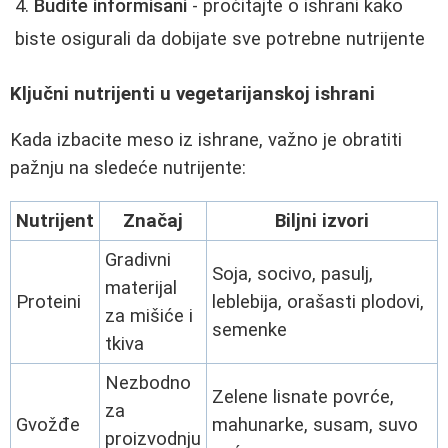
Budite informisani
- pročitajte o ishrani kako
biste osigurali da dobijate sve potrebne nutrijente
Ključni nutrijenti u vegetarijanskoj ishrani
Kada izbacite meso iz ishrane, važno je obratiti
pažnju na sledeće nutrijente:
Nutrijent
Značaj
Biljni izvori
Gradivni
Soja, socivo, pasulj,
materijal
Proteini
leblebija, orašasti plodovi,
za mišiće i
semenke
tkiva
Nezbodno
Zelene lisnate povrće,
za
Gvožđe
mahunarke, susam, suvo
proizvodnju