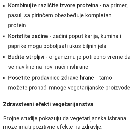
Kombinujte različite izvore proteina
- na primer,
pasulj sa pirinčem obezbeđuje kompletan
protein
Koristite začine
- začini poput karija, kumina i
paprike mogu poboljšati ukus biljnih jela
Budite strpljivi
- organizmu je potrebno vreme da
se navikne na novi način ishrane
Posetite prodavnice zdrave hrane
- tamo
možete pronaći mnoge vegetarijanske proizvode
Zdravstveni efekti vegetarijanstva
Brojne studije pokazuju da vegetarijanska ishrana
može imati pozitivne efekte na zdravlje: