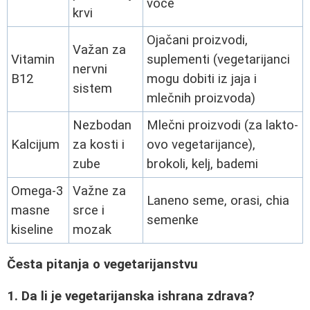
voće
krvi
Ojačani proizvodi,
Važan za
Vitamin
suplementi (vegetarijanci
nervni
B12
mogu dobiti iz jaja i
sistem
mlečnih proizvoda)
Nezbodan
Mlečni proizvodi (za lakto-
Kalcijum
za kosti i
ovo vegetarijance),
zube
brokoli, kelj, bademi
Omega-3
Važne za
Laneno seme, orasi, chia
masne
srce i
semenke
kiseline
mozak
Česta pitanja o vegetarijanstvu
1. Da li je vegetarijanska ishrana zdrava?