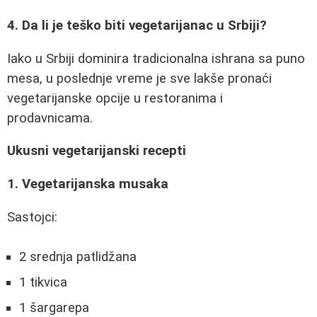
4. Da li je teško biti vegetarijanac u Srbiji?
Iako u Srbiji dominira tradicionalna ishrana sa puno
mesa, u poslednje vreme je sve lakše pronaći
vegetarijanske opcije u restoranima i
prodavnicama.
Ukusni vegetarijanski recepti
1. Vegetarijanska musaka
Sastojci:
2 srednja patlidžana
1 tikvica
1 šargarepa