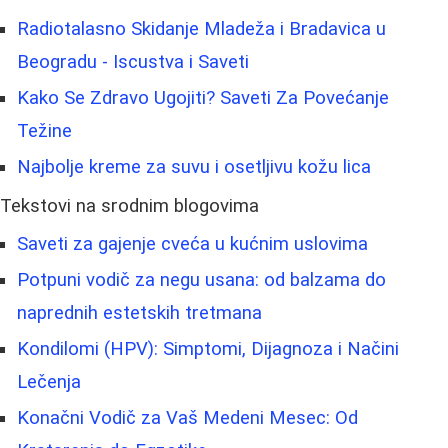
Radiotalasno Skidanje Mladeža i Bradavica u
Beogradu - Iscustva i Saveti
Kako Se Zdravo Ugojiti? Saveti Za Povećanje
Težine
Najbolje kreme za suvu i osetljivu kožu lica
Tekstovi na srodnim blogovima
Saveti za gajenje cveća u kućnim uslovima
Potpuni vodič za negu usana: od balzama do
naprednih estetskih tretmana
Kondilomi (HPV): Simptomi, Dijagnoza i Načini
Lečenja
Konačni Vodič za Vaš Medeni Mesec: Od