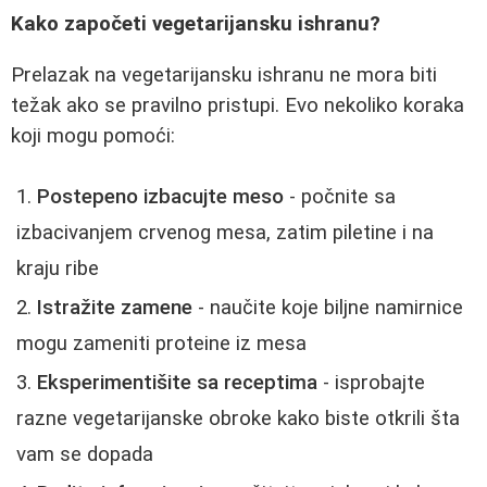
Kako započeti vegetarijansku ishranu?
Prelazak na vegetarijansku ishranu ne mora biti
težak ako se pravilno pristupi. Evo nekoliko koraka
koji mogu pomoći:
Postepeno izbacujte meso
- počnite sa
izbacivanjem crvenog mesa, zatim piletine i na
kraju ribe
Istražite zamene
- naučite koje biljne namirnice
mogu zameniti proteine iz mesa
Eksperimentišite sa receptima
- isprobajte
razne vegetarijanske obroke kako biste otkrili šta
vam se dopada