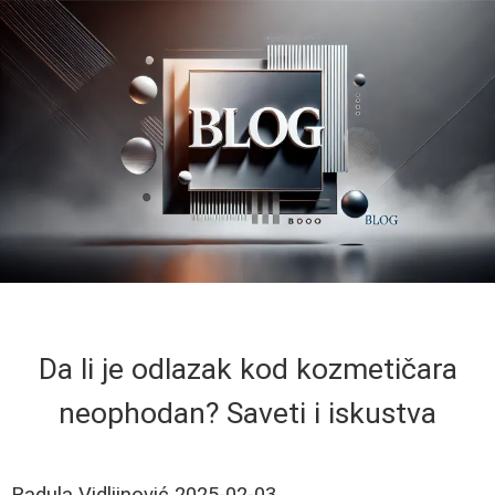
Da li je odlazak kod kozmetičara
neophodan? Saveti i iskustva
Radula Vidljinović
2025-02-03