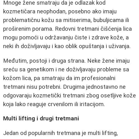
Mnoge žene smatraju da je odlazak kod
kozmetičara neophodan, posebno ako imaju
problematičnu kožu sa mitiserima, bubuljicama ili
proširenim porama. Redovni tretmani čišćenja lica
mogu pomoći u održavanju čiste i zdrave kože, a
neki ih doživljavaju i kao oblik opuštanja i uživanja.
Međutim, postoji i druga strana. Neke žene imaju
sreću sa genetikom i ne doživljavaju probleme sa
kožom lica, pa smatraju da im profesionalni
tretmani nisu potrebni. Drugima jednostavno ne
odgovaraju kozmetički tretmani zbog osetljive kože
koja lako reaguje crvenilom ili iritacijom.
Multi lifting i drugi tretmani
Jedan od popularnih tretmana je multi lifting,