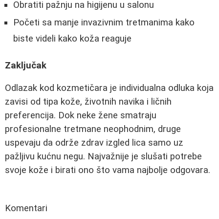
Obratiti pažnju na higijenu u salonu
Početi sa manje invazivnim tretmanima kako
biste videli kako koža reaguje
Zaključak
Odlazak kod kozmetičara je individualna odluka koja
zavisi od tipa kože, životnih navika i ličnih
preferencija. Dok neke žene smatraju
profesionalne tretmane neophodnim, druge
uspevaju da održe zdrav izgled lica samo uz
pažljivu kućnu negu. Najvažnije je slušati potrebe
svoje kože i birati ono što vama najbolje odgovara.
Komentari