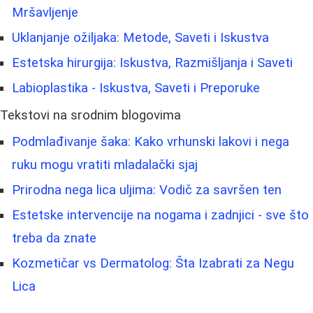
Mršavljenje
Uklanjanje ožiljaka: Metode, Saveti i Iskustva
Estetska hirurgija: Iskustva, Razmišljanja i Saveti
Labioplastika - Iskustva, Saveti i Preporuke
Tekstovi na srodnim blogovima
Podmlađivanje šaka: Kako vrhunski lakovi i nega
ruku mogu vratiti mladalački sjaj
Prirodna nega lica uljima: Vodič za savršen ten
Estetske intervencije na nogama i zadnjici - sve što
treba da znate
Kozmetičar vs Dermatolog: Šta Izabrati za Negu
Lica