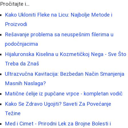
Pročitajte i...
Kako Ukloniti Fleke na Licu: Najbolje Metode i
Proizvodi
Rešavanje problema sa neuspešnim filerima u
podočnjacima
Hijaluronska Kiselina u Kozmetičkoj Nega - Sve Što
Treba da Znaš
Ultrazvučna Kavitacija: Bezbedan Način Smanjenja
Masnih Naslaga?
Matične ćelije iz pupčane vrpce - kompletan vodič
Kako Se Zdravo Ugojiti? Saveti Za Povećanje
Težine
Med i Cimet - Prirodni Lek za Brojne Bolesti i