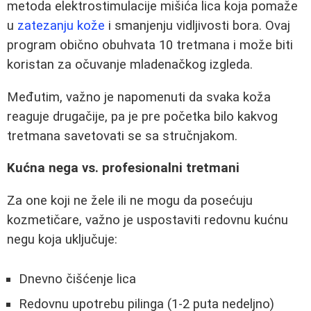
metoda elektrostimulacije mišića lica koja pomaže
u
zatezanju kože
i smanjenju vidljivosti bora. Ovaj
program obično obuhvata 10 tretmana i može biti
koristan za očuvanje mladenačkog izgleda.
Međutim, važno je napomenuti da svaka koža
reaguje drugačije, pa je pre početka bilo kakvog
tretmana savetovati se sa stručnjakom.
Kućna nega vs. profesionalni tretmani
Za one koji ne žele ili ne mogu da posećuju
kozmetičare, važno je uspostaviti redovnu kućnu
negu koja uključuje:
Dnevno čišćenje lica
Redovnu upotrebu pilinga (1-2 puta nedeljno)