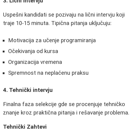
3. Lični intervju
Uspešni kandidati se pozivaju na lični intervju koji
traje 10-15 minuta. Tipična pitanja uključuju:
Motivacija za učenje programiranja
Očekivanja od kursa
Organizacija vremena
Spremnost na neplaćenu praksu
4. Tehnički intervju
Finalna faza selekcije gde se procenjuje tehničko
znanje kroz praktična pitanja i rešavanje problema.
Tehnički Zahtevi