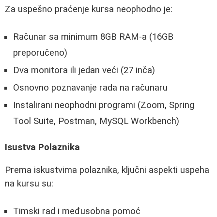
Za uspešno praćenje kursa neophodno je:
Računar sa minimum 8GB RAM-a (16GB
preporučeno)
Dva monitora ili jedan veći (27 inča)
Osnovno poznavanje rada na računaru
Instalirani neophodni programi (Zoom, Spring
Tool Suite, Postman, MySQL Workbench)
Isustva Polaznika
Prema iskustvima polaznika, ključni aspekti uspeha
na kursu su:
Timski rad i međusobna pomoć