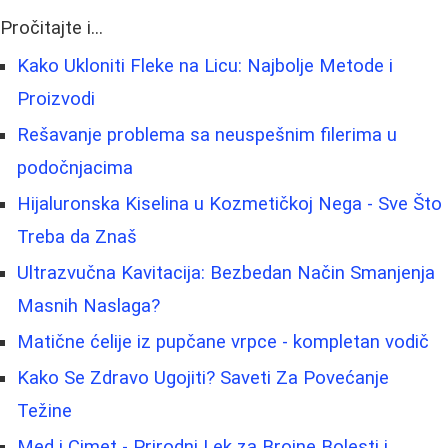
Pročitajte i...
Kako Ukloniti Fleke na Licu: Najbolje Metode i
Proizvodi
Rešavanje problema sa neuspešnim filerima u
podočnjacima
Hijaluronska Kiselina u Kozmetičkoj Nega - Sve Što
Treba da Znaš
Ultrazvučna Kavitacija: Bezbedan Način Smanjenja
Masnih Naslaga?
Matične ćelije iz pupčane vrpce - kompletan vodič
Kako Se Zdravo Ugojiti? Saveti Za Povećanje
Težine
Med i Cimet - Prirodni Lek za Brojne Bolesti i