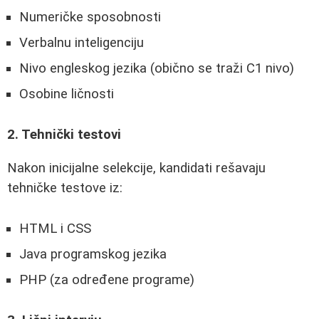
Numeričke sposobnosti
Verbalnu inteligenciju
Nivo engleskog jezika (obično se traži C1 nivo)
Osobine ličnosti
2. Tehnički testovi
Nakon inicijalne selekcije, kandidati rešavaju
tehničke testove iz:
HTML i CSS
Java programskog jezika
PHP (za određene programe)