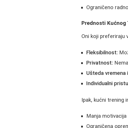
Ograničeno radno
Prednosti Kućnog 
Oni koji preferiraju
Fleksibilnost:
Može
Privatnost:
Nema o
Ušteda vremena i
Individualni prist
Ipak, kućni trening 
Manja motivacija 
Ograničena oprem