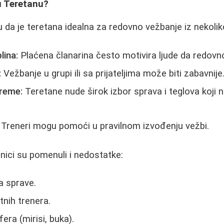
u Teretanu?
u da je teretana idealna za redovno vežbanje iz nekolik
lina:
Plaćena članarina često motivira ljude da redovn
:
Vežbanje u grupi ili sa prijateljima može biti zabavnije
reme:
Teretane nude širok izbor sprava i teglova koji 
Treneri mogu pomoći u pravilnom izvođenju vežbi.
nici su pomenuli i nedostatke:
a sprave.
tnih trenera.
era (mirisi, buka).