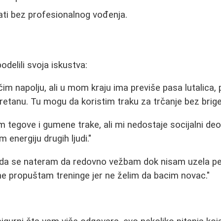
ati bez profesionalnog vođenja.
odelili svoja iskustva:
čim napolju, ali u mom kraju ima previše pasa lutalica,
retanu. Tu mogu da koristim traku za trčanje bez brige
 tegove i gumene trake, ali mi nedostaje socijalni deo
 energiju drugih ljudi."
da se nateram da redovno vežbam dok nisam uzela p
ne propuštam treninge jer ne želim da bacim novac."