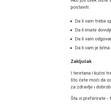
Ako još uvek niste 
postaviti:
Da li vam treba s
Da li imate dovol
Da li vam odgova
Da li vam je bitna
Zaključak
I teretana i kućni t
što ćete moći da od
za zdravlje i dobrobi
Šta vi preferirate -