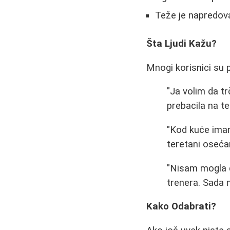
Teže je napredov
Šta Ljudi Kažu?
Mnogi korisnici su p
"Ja volim da tr
prebacila na te
"Kod kuće imam
teretani osećam
"Nisam mogla 
trenera. Sada 
Kako Odabrati?