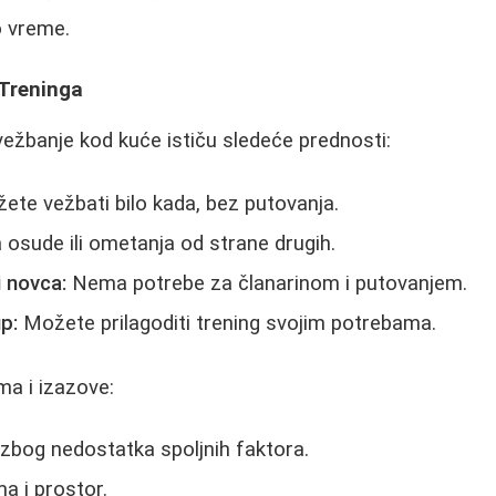
 vreme.
Treninga
 vežbanje kod kuće ističu sledeće prednosti:
te vežbati bilo kada, bez putovanja.
sude ili ometanja od strane drugih.
 novca:
Nema potrebe za članarinom i putovanjem.
up:
Možete prilagoditi trening svojim potrebama.
ima i izazove:
zbog nedostatka spoljnih faktora.
a i prostor.