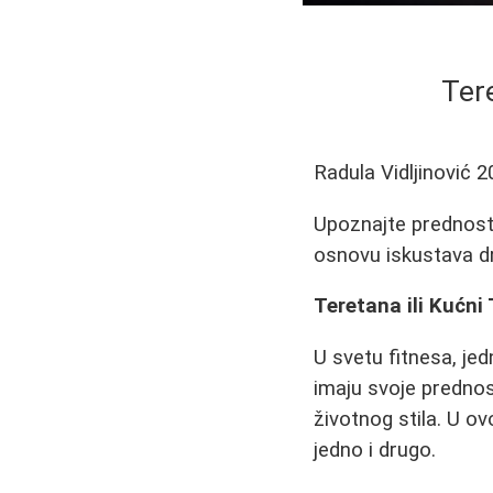
Tere
Radula Vidljinović
2
Upoznajte prednosti
osnovu iskustava dru
Teretana ili Kućni 
U svetu fitnesa, jed
imaju svoje prednosti
životnog stila. U ov
jedno i drugo.