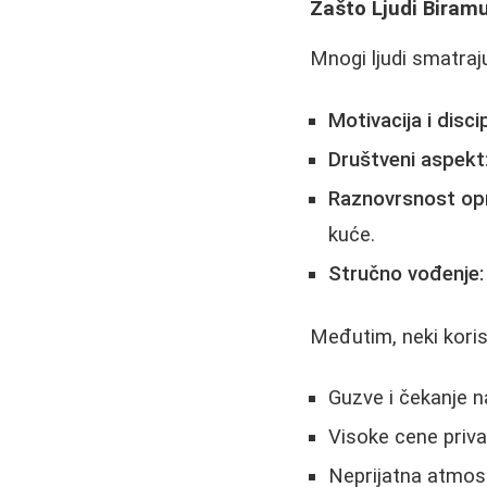
Zašto Ljudi Biram
Mnogi ljudi smatraj
Motivacija i discip
Društveni aspekt
Raznovrsnost op
kuće.
Stručno vođenje:
Međutim, neki koris
Guzve i čekanje n
Visoke cene priva
Neprijatna atmosf