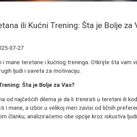
tana ili Kućni Trening: Šta je Bolje za
025-07-27
 i mane teretane i kućnog treninga. Otkrijte šta vam 
gih ljudi i saveta za motivaciju.
Trening: Šta je Bolje za Vas?
na od najčešćih dilema je da li trenirati u teretani ili k
 i mane, a izbor u velikoj meri zavisi od ličnih preferenc
om članku, analiziraćemo obe opcije kroz iskustva ljudi 