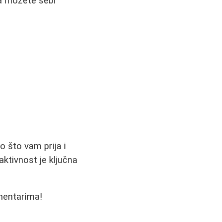
ja možete sebi
o što vam prija i
ktivnost je ključna
omentarima!