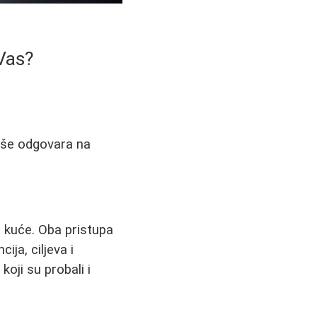
 Vas?
više odgovara na
od kuće. Oba pristupa
ija, ciljeva i
koji su probali i