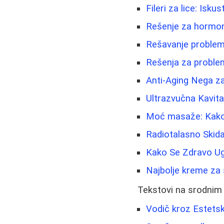
Fileri za lice: Isk
Rešenje za hormons
Rešavanje problem
Rešenja za problema
Anti-Aging Nega z
Ultrazvučna Kavit
Moć masaže: Kako o
Radiotalasno Skida
Kako Se Zdravo Ugo
Najbolje kreme za s
Tekstovi na srodnim
Vodič kroz Estetsk