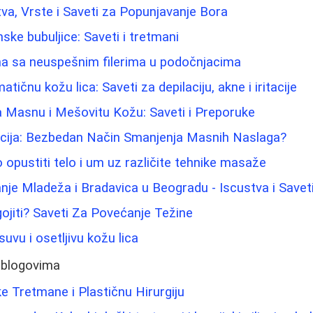
ustva, Vrste i Saveti za Popunjavanje Bora
ke bubuljice: Saveti i tretmani
a sa neuspešnim filerima u podočnjacima
tičnu kožu lica: Saveti za depilaciju, akne i iritacije
a Masnu i Mešovitu Kožu: Saveti i Preporuke
acija: Bezbedan Način Smanjenja Masnih Naslaga?
pustiti telo i um uz različite tehnike masaže
nje Mladeža i Bradavica u Beogradu - Iscustva i Savet
jiti? Saveti Za Povećanje Težine
uvu i osetljivu kožu lica
 blogovima
e Tretmane i Plastičnu Hirurgiju