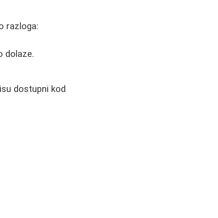
o razloga:
o dolaze.
.
nisu dostupni kod