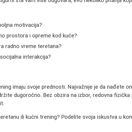
sigurni šta vam više odgovara, evo nekoliko pitanja ko
poljna motivacija?
jno prostora i opreme kod kuće?
ra radno vreme teretana?
 socijalna interakcija?
rening imaju svoje prednosti. Najvažnije je da nađete on
ržite dugoročno. Bez obzira na izbor, redovna fizička a
t.
 teretanu ili kućni trening? Podelite svoja iskustva u k