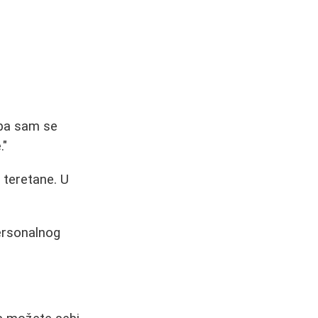
 pa sam se
."
 teretane. U
ersonalnog