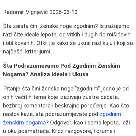
Radomir Vignjević
2026-03-10
Šta zaista čini ženske noge zgodnim? Istražujemo
različite ideale lepote, od vitkih i dugih do mišićavih
i oblikovanih. Otkrijte kako se ukusi razlikuju i koji su
najčešći kriterijumi.
Šta Podrazumevamo Pod Zgodnim Ženskim
Nogama? Analiza Ideala i Ukusa
Pitanje šta čini ženske noge "zgodnim" jedno je od
onih večitih tema koje izazivaju žustre debate,
bezbroj komentara i beskrajno poređenje. Kao što
naslov kaže, šta podrazumijevate pod
zgodnim
ženskim nogama
? Odgovor, kao i sama lepota, leži
u oku posmatrača. Kroz razgovore, forume i