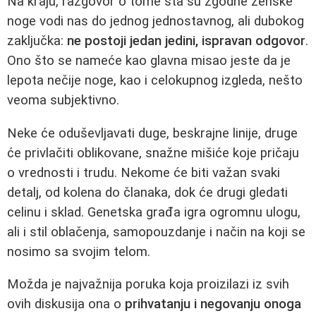
Na kraju, razgovor o tome šta su zgodne ženske
noge vodi nas do jednog jednostavnog, ali dubokog
zaključka:
ne postoji jedan jedini, ispravan odgovor
.
Ono što se nameće kao glavna misao jeste da je
lepota nečije noge, kao i celokupnog izgleda, nešto
veoma subjektivno.
Neke će oduševljavati duge, beskrajne linije, druge
će privlačiti oblikovane, snažne mišiće koje pričaju
o vrednosti i trudu. Nekome će biti važan svaki
detalj, od kolena do članaka, dok će drugi gledati
celinu i sklad. Genetska građa igra ogromnu ulogu,
ali i stil oblačenja, samopouzdanje i način na koji se
nosimo sa svojim telom.
Možda je najvažnija poruka koja proizilazi iz svih
ovih diskusija ona o
prihvatanju i negovanju onoga