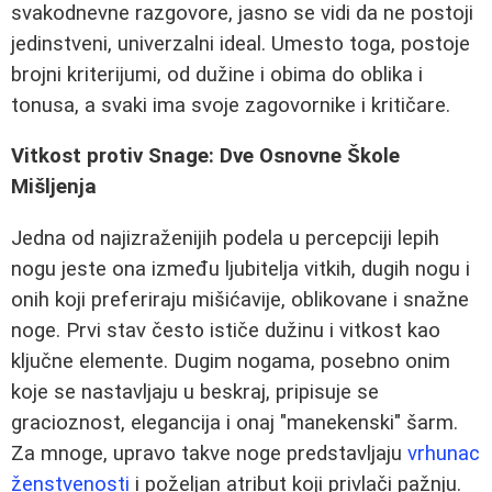
svakodnevne razgovore, jasno se vidi da ne postoji
jedinstveni, univerzalni ideal. Umesto toga, postoje
brojni kriterijumi, od dužine i obima do oblika i
tonusa, a svaki ima svoje zagovornike i kritičare.
Vitkost protiv Snage: Dve Osnovne Škole
Mišljenja
Jedna od najizraženijih podela u percepciji lepih
nogu jeste ona između ljubitelja vitkih, dugih nogu i
onih koji preferiraju mišićavije, oblikovane i snažne
noge. Prvi stav često ističe dužinu i vitkost kao
ključne elemente. Dugim nogama, posebno onim
koje se nastavljaju u beskraj, pripisuje se
gracioznost, elegancija i onaj "manekenski" šarm.
Za mnoge, upravo takve noge predstavljaju
vrhunac
ženstvenosti
i poželjan atribut koji privlači pažnju.