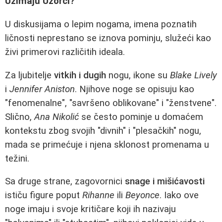
Uzimaju Uzorci?
U diskusijama o lepim nogama, imena poznatih
ličnosti neprestano se iznova pominju, služeći kao
živi primerovi različitih ideala.
Za ljubitelje
vitkih i dugih
nogu, ikone su
Blake Lively
i
Jennifer Aniston
. Njihove noge se opisuju kao
"fenomenalne", "savršeno oblikovane" i "ženstvene".
Slično,
Ana Nikolić
se često pominje u domaćem
kontekstu zbog svojih "divnih" i "plesačkih" nogu,
mada se primećuje i njena sklonost promenama u
težini.
Sa druge strane, zagovornici
snage i mišićavosti
ističu figure poput
Rihanne
ili
Beyonce
. Iako ove
noge imaju i svoje kritičare koji ih nazivaju