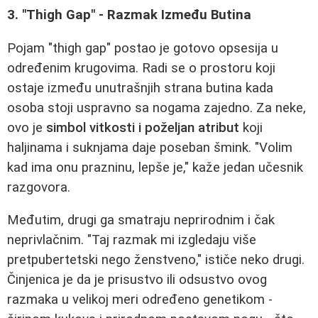
3. "Thigh Gap" - Razmak Između Butina
Pojam "thigh gap" postao je gotovo opsesija u
određenim krugovima. Radi se o prostoru koji
ostaje između unutrašnjih strana butina kada
osoba stoji uspravno sa nogama zajedno. Za neke,
ovo je
simbol vitkosti i poželjan atribut
koji
haljinama i suknjama daje poseban šmink. "Volim
kad ima onu prazninu, lepše je," kaže jedan učesnik
razgovora.
Međutim, drugi ga smatraju neprirodnim i čak
neprivlačnim. "Taj razmak mi izgledaju više
pretpubertetski nego ženstveno," ističe neko drugi.
Činjenica je da je prisustvo ili odsustvo ovog
razmaka u velikoj meri određeno genetikom -