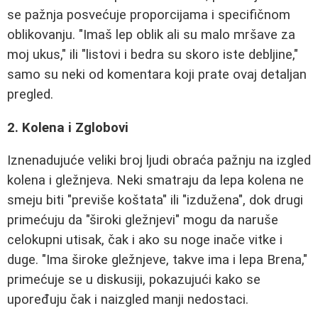
se pažnja posvećuje proporcijama i specifičnom
oblikovanju. "Imaš lep oblik ali su malo mršave za
moj ukus," ili "listovi i bedra su skoro iste debljine,"
samo su neki od komentara koji prate ovaj detaljan
pregled.
2. Kolena i Zglobovi
Iznenadujuće veliki broj ljudi obraća pažnju na izgled
kolena i gležnjeva. Neki smatraju da lepa kolena ne
smeju biti "previše koštata" ili "izdužena", dok drugi
primećuju da "široki gležnjevi" mogu da naruše
celokupni utisak, čak i ako su noge inače vitke i
duge. "Ima široke gležnjeve, takve ima i lepa Brena,"
primećuje se u diskusiji, pokazujući kako se
upoređuju čak i naizgled manji nedostaci.