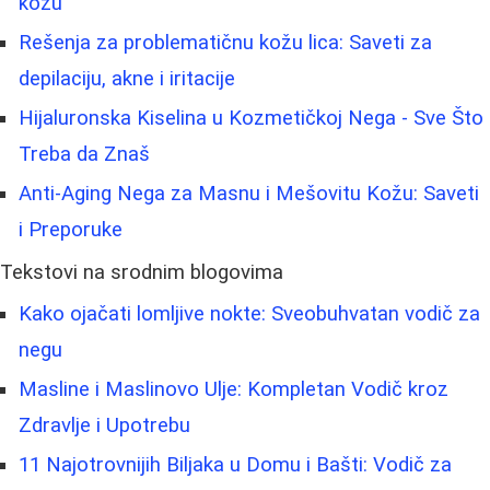
kožu
Rešenja za problematičnu kožu lica: Saveti za
depilaciju, akne i iritacije
Hijaluronska Kiselina u Kozmetičkoj Nega - Sve Što
Treba da Znaš
Anti-Aging Nega za Masnu i Mešovitu Kožu: Saveti
i Preporuke
Tekstovi na srodnim blogovima
Kako ojačati lomljive nokte: Sveobuhvatan vodič za
negu
Masline i Maslinovo Ulje: Kompletan Vodič kroz
Zdravlje i Upotrebu
11 Najotrovnijih Biljaka u Domu i Bašti: Vodič za