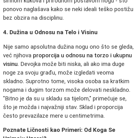
širinom kukova i prirodnom postavom nogu - što
ponovo naglašava kako se neki ideali teško postižu
bez obzira na disciplinu.
4. Dužina u Odnosu na Telo i Visinu
Nije samo apsolutna dužina nogu ono što se gleda,
već njihova
proporcija u odnosu na torzo i ukupnu
visinu
. Devojka može biti niska, ali ako ima duge
noge za svoju građu, može izgledati veoma
skladno. Suprotno tome, visoka osoba sa kratkim
nogama i dugim torzom može delovati neskladno.
"Bitno je da su u skladu sa tijelom," primećuje se,
što je možda i najvažniji stav. Sklad i proporcija
često prevazilaze mere u centimetrima.
Poznate Ličnosti kao Primeri: Od Koga Se