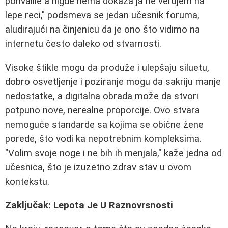
pohvalile a nigde nema dokaza ja ne verujem na
lepe reci," podsmeva se jedan učesnik foruma,
aludirajući na činjenicu da je ono što vidimo na
internetu često daleko od stvarnosti.
Visoke štikle mogu da produže i ulepšaju siluetu,
dobro osvetljenje i poziranje mogu da sakriju manje
nedostatke, a digitalna obrada može da stvori
potpuno nove, nerealne proporcije. Ovo stvara
nemoguće standarde sa kojima se obične žene
poredе, što vodi ka nepotrebnim kompleksima.
"Volim svoje noge i ne bih ih menjala," kaže jedna od
učesnica, što je izuzetno zdrav stav u ovom
kontekstu.
Zaključak: Lepota Je U Raznovrsnosti