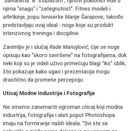
"balvanima" ili "stubastim", njihovi poklonici vide u
njima "snagu" i "zategnutost". Fitnes modeli i
atletkinje, popu teniserke
Marije Šarapove
, takođe
predstavljaju ovaj ideal - noge koje su produkt
intenzivnog treninga i discipline.
Zanimljiv je i slučaj
Rade Manojlović
, čije se noge
opisuju kao "skoro savršene" na fotografijama, dok
neki koji su je videli uživo primećuju blagi "iks" oblik,
što pokazuje kako ugao i prezentacija mogu
drastično da promene percepciju.
Uticaj Modne Industrije i Fotografije
Ne smemo zanemariti ogroman uticaj koji modna
industrija, fotografija i alati poput Photoshopa
imaju na formiranje naših ideala. "Svi ste se