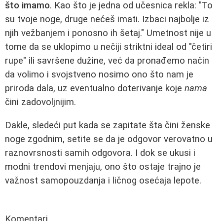
što imamo
. Kao što je jedna od učesnica rekla: "To
su tvoje noge, druge nećeš imati. Izbaci najbolje iz
njih vežbanjem i ponosno ih šetaj." Umetnost nije u
tome da se uklopimo u nečiji striktni ideal od "četiri
rupe" ili savršene dužine, već da pronađemo način
da volimo i svojstveno nosimo ono što nam je
priroda dala, uz eventualno doterivanje koje
nama
čini zadovoljnijim.
Dakle, sledeći put kada se zapitate šta čini ženske
noge zgodnim, setite se da je odgovor verovatno u
raznovrsnosti samih odgovora. I dok se ukusi i
modni trendovi menjaju, ono što ostaje trajno je
važnost samopouzdanja i ličnog osećaja lepote.
Komentari