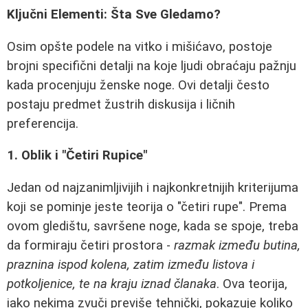
Ključni Elementi: Šta Sve Gledamo?
Osim opšte podele na vitko i mišićavo, postoje
brojni specifični detalji na koje ljudi obraćaju pažnju
kada procenjuju ženske noge. Ovi detalji često
postaju predmet žustrih diskusija i ličnih
preferencija.
1. Oblik i "Četiri Rupice"
Jedan od najzanimljivijih i najkonkretnijih kriterijuma
koji se pominje jeste teorija o "četiri rupe". Prema
ovom gledištu, savršene noge, kada se spoje, treba
da formiraju četiri prostora -
razmak između butina,
praznina ispod kolena, zatim između listova i
potkoljenice, te na kraju iznad članaka
. Ova teorija,
iako nekima zvuči previše tehnički, pokazuje koliko