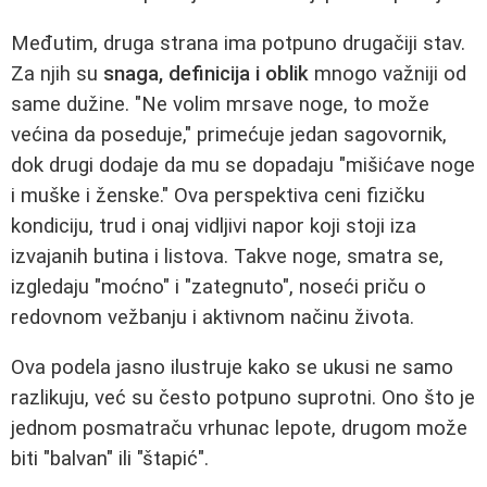
Međutim, druga strana ima potpuno drugačiji stav.
Za njih su
snaga, definicija i oblik
mnogo važniji od
same dužine. "Ne volim mrsave noge, to može
većina da poseduje," primećuje jedan sagovornik,
dok drugi dodaje da mu se dopadaju "mišićave noge
i muške i ženske." Ova perspektiva ceni fizičku
kondiciju, trud i onaj vidljivi napor koji stoji iza
izvajanih butina i listova. Takve noge, smatra se,
izgledaju "moćno" i "zategnuto", noseći priču o
redovnom vežbanju i aktivnom načinu života.
Ova podela jasno ilustruje kako se ukusi ne samo
razlikuju, već su često potpuno suprotni. Ono što je
jednom posmatraču vrhunac lepote, drugom može
biti "balvan" ili "štapić".