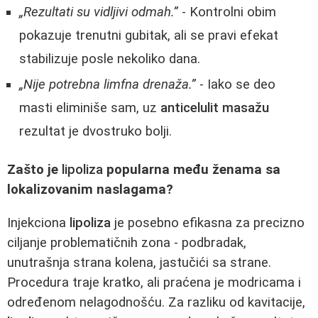
„Rezultati su vidljivi odmah.”
- Kontrolni obim
pokazuje trenutni gubitak, ali se pravi efekat
stabilizuje posle nekoliko dana.
„Nije potrebna limfna drenaža.”
- Iako se deo
masti eliminiše sam, uz
anticelulit masažu
rezultat je dvostruko bolji.
Zašto je
lipoliza
popularna među ženama sa
lokalizovanim naslagama?
Injekciona
lipoliza
je posebno efikasna za precizno
ciljanje problematičnih zona - podbradak,
unutrašnja strana kolena, jastučići sa strane.
Procedura traje kratko, ali praćena je modricama i
određenom nelagodnošću. Za razliku od kavitacije,