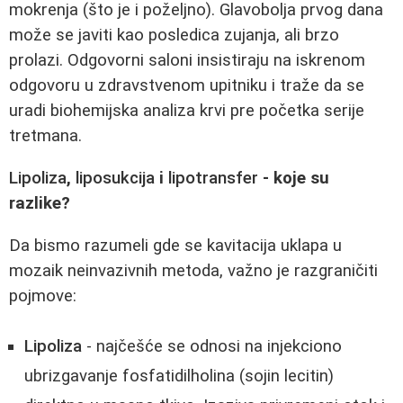
mokrenja (što je i poželjno). Glavobolja prvog dana
može se javiti kao posledica zujanja, ali brzo
prolazi. Odgovorni saloni insistiraju na iskrenom
odgovoru u zdravstvenom upitniku i traže da se
uradi biohemijska analiza krvi pre početka serije
tretmana.
Lipoliza
,
liposukcija
i
lipotransfer
- koje su
razlike?
Da bismo razumeli gde se kavitacija uklapa u
mozaik neinvazivnih metoda, važno je razgraničiti
pojmove:
Lipoliza
- najčešće se odnosi na injekciono
ubrizgavanje fosfatidilholina (sojin lecitin)