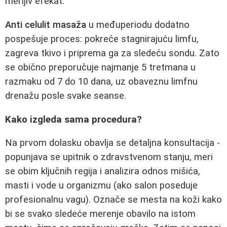
merljiv efekat.
Anti celulit masaža
u međuperiodu dodatno
pospešuje proces: pokreće stagnirajuću limfu,
zagreva tkivo i priprema ga za sledeću sondu. Zato
se obično preporučuje najmanje 5 tretmana u
razmaku od 7 do 10 dana, uz obaveznu limfnu
drenažu posle svake seanse.
Kako izgleda sama procedura?
Na prvom dolasku obavlja se detaljna konsultacija -
popunjava se upitnik o zdravstvenom stanju, meri
se obim ključnih regija i analizira odnos mišića,
masti i vode u organizmu (ako salon poseduje
profesionalnu vagu). Označe se mesta na koži kako
bi se svako sledeće merenje obavilo na istom