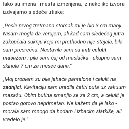
Iako su imena i mesta izmenjena, iz nekoliko izvora
izdvajamo sledeće utiske:
„Posle prvog tretmana stomak mi je bio 3 cm manji.
Nisam mogla da verujem, ali kad sam sledećeg jutra
zakopčala suknju koja mi prethodno nije stajala, bila
sam presrećna. Nastavila sam sa
anti celulit
masažom
i pila sam čaj od maslačka - ukupno sam
skinula 7 cm za mesec dana.”
„Moj problem su bile jahaće pantalone i celulit na
zadnjici
. Kavitaciju sam uradila četiri puta uz vakuum
masažu. Obim butina smanjio se za 2 cm, a celulit je
postao gotovo neprimetan. Ne kažem da je lako -
morala sam mnogo da hodam i izbacim slatkiše, ali
vredelo je.”