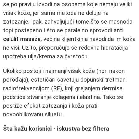
se po pravilu izvodi na osobama koje nemaju veliki
višak kože, jer sama metoda ne deluje na
zatezanje. Ipak, zahvaljujući tome što se masnoća
topi postepeno i što se paralelno sprovodi
anti
celulit masaža
, većina klijentkinja navodi da im koža
ne visi. Uz to, preporučuje se redovna hidratacija i
upotreba ulja/krema za čvrstoću.
Ukoliko postoji i najmanji višak kože (npr. nakon
porođaja), estetičari savetuju dopunski tretman
radiofrekvencijom (RF), koji grejanjem dermisa
podstiče stvaranje kolagena i elastina. Tako se
postiže efekat zatezanja i koža prati
novooblikovanu siluetu.
Šta kažu korisnici - iskustva bez filtera