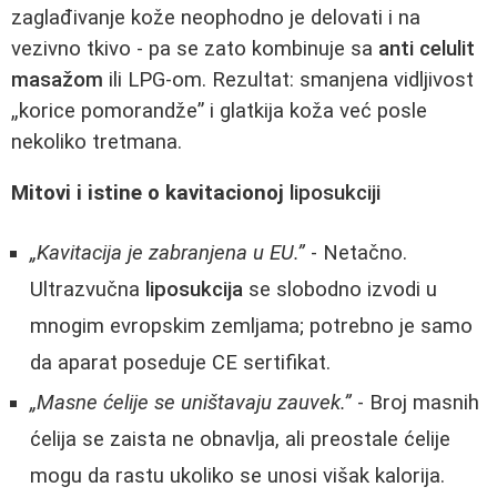
zaglađivanje kože neophodno je delovati i na
vezivno tkivo - pa se zato kombinuje sa
anti celulit
masažom
ili LPG‑om. Rezultat: smanjena vidljivost
„korice pomorandže” i glatkija koža već posle
nekoliko tretmana.
Mitovi i istine o kavitacionoj
liposukciji
„Kavitacija je zabranjena u EU.”
- Netačno.
Ultrazvučna
liposukcija
se slobodno izvodi u
mnogim evropskim zemljama; potrebno je samo
da aparat poseduje CE sertifikat.
„Masne ćelije se uništavaju zauvek.”
- Broj masnih
ćelija se zaista ne obnavlja, ali preostale ćelije
mogu da rastu ukoliko se unosi višak kalorija.