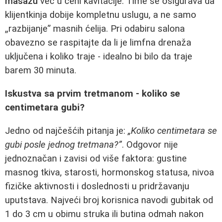
masažu
već u ceni kavitacije. Time se osigurava da
klijentkinja dobije kompletnu uslugu, a ne samo
„razbijanje” masnih ćelija. Pri odabiru salona
obavezno se raspitajte da li je limfna drenaža
uključena i koliko traje - idealno bi bilo da traje
barem 30 minuta.
Iskustva sa prvim tretmanom - koliko se
centimetara gubi?
Jedno od najčešćih pitanja je:
„Koliko centimetara se
gubi posle jednog tretmana?”
. Odgovor nije
jednoznačan i zavisi od više faktora: gustine
masnog tkiva, starosti, hormonskog statusa, nivoa
fizičke aktivnosti i doslednosti u pridržavanju
uputstava. Najveći broj korisnica navodi gubitak od
1 do 3 cm u obimu struka ili butina odmah nakon