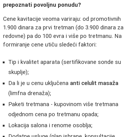
prepoznati povoljnu ponudu?
Cene kavitacije veoma variraju: od promotivnih
1.900 dinara za prvi tretman (do 3.900 dinara za
redovne) pa do 100 evra i više po tretmanu. Na
formiranje cene utiču sledeći faktori:
Tip i kvalitet aparata (sertifikovane sonde su
skuplje);
Da li je u cenu uključena
anti celulit masaža
(limfna drenaža);
Paketi tretmana - kupovinom više tretmana
odjednom cena po tretmanu opada;
Lokacija salona i renome osoblja;
Dodatne usluge (plan ishrane, konsultacije,