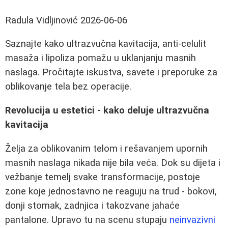
Radula Vidljinović
2026-06-06
Saznajte kako ultrazvučna kavitacija, anti‑celulit
masaža i lipoliza pomažu u uklanjanju masnih
naslaga. Pročitajte iskustva, savete i preporuke za
oblikovanje tela bez operacije.
Revolucija u estetici - kako deluje ultrazvučna
kavitacija
Želja za oblikovanim telom i rešavanjem upornih
masnih naslaga nikada nije bila veća. Dok su dijeta i
vežbanje temelj svake transformacije, postoje
zone koje jednostavno ne reaguju na trud - bokovi,
donji stomak, zadnjica i takozvane jahaće
pantalone. Upravo tu na scenu stupaju
neinvazivni