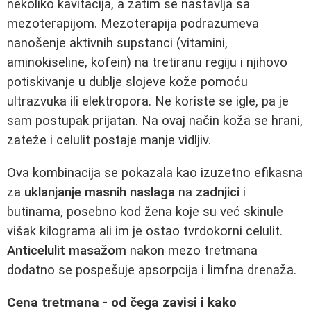
nekoliko kavitacija, a zatim se nastavlja sa
mezoterapijom. Mezoterapija podrazumeva
nanošenje aktivnih supstanci (vitamini,
aminokiseline, kofein) na tretiranu regiju i njihovo
potiskivanje u dublje slojeve kože pomoću
ultrazvuka ili elektropora. Ne koriste se igle, pa je
sam postupak prijatan. Na ovaj način koža se hrani,
zateže i celulit postaje manje vidljiv.
Ova kombinacija se pokazala kao izuzetno efikasna
za
uklanjanje masnih naslaga
na
zadnjici
i
butinama, posebno kod žena koje su već skinule
višak kilograma ali im je ostao tvrdokorni celulit.
Anticelulit masažom
nakon mezo tretmana
dodatno se pospešuje apsorpcija i limfna drenaža.
Cena tretmana - od čega zavisi i kako