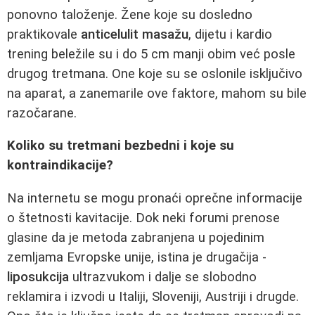
ponovno taloženje. Žene koje su dosledno
praktikovale
anticelulit masažu
, dijetu i kardio
trening beležile su i do 5 cm manji obim već posle
drugog tretmana. One koje su se oslonile isključivo
na aparat, a zanemarile ove faktore, mahom su bile
razočarane.
Koliko su tretmani bezbedni i koje su
kontraindikacije?
Na internetu se mogu pronaći oprečne informacije
o štetnosti kavitacije. Dok neki forumi prenose
glasine da je metoda zabranjena u pojedinim
zemljama Evropske unije, istina je drugačija -
liposukcija
ultrazvukom i dalje se slobodno
reklamira i izvodi u Italiji, Sloveniji, Austriji i drugde.