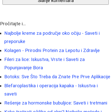
Slanje komentara
Pročitajte i...
Najbolje kreme za područje oko očiju - Saveti i
preporuke
Kolagen - Prirodni Protein za Lepotu i Zdravlje
Fileri za lice: Iskustva, Vrste i Saveti za
Popunjavanje Bora
Botoks: Sve Što Treba da Znate Pre Prve Aplikacije
Blefaroplastika i operacija kapaka - Iskustva i
saveti
Rešenje za hormonske bubuljice: Saveti i tretmani
Kako tretirati ožiljke od akni? Najbolje metode i