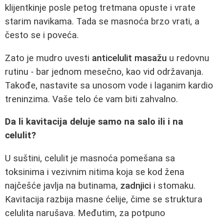
klijentkinje posle petog tretmana opuste i vrate
starim navikama. Tada se masnoća brzo vrati, a
često se i poveća.
Zato je mudro uvesti
anticelulit masažu
u redovnu
rutinu - bar jednom mesečno, kao vid održavanja.
Takođe, nastavite sa unosom vode i laganim kardio
treninzima. Vaše telo će vam biti zahvalno.
Da li kavitacija deluje samo na salo ili i na
celulit?
U suštini, celulit je masnoća pomešana sa
toksinima i vezivnim nitima koja se kod žena
najčešće javlja na butinama,
zadnjici
i stomaku.
Kavitacija razbija masne ćelije, čime se struktura
celulita narušava. Međutim, za potpuno