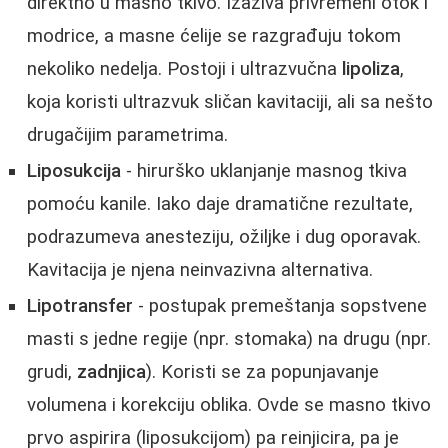
direktno u masno tkivo. Izaziva privremeni otok i
modrice, a masne ćelije se razgrađuju tokom
nekoliko nedelja. Postoji i ultrazvučna
lipoliza
,
koja koristi ultrazvuk sličan kavitaciji, ali sa nešto
drugačijim parametrima.
Liposukcija
- hirurško uklanjanje masnog tkiva
pomoću kanile. Iako daje dramatične rezultate,
podrazumeva anesteziju, ožiljke i dug oporavak.
Kavitacija je njena neinvazivna alternativa.
Lipotransfer
- postupak premeštanja sopstvene
masti s jedne regije (npr. stomaka) na drugu (npr.
grudi,
zadnjica
). Koristi se za popunjavanje
volumena i korekciju oblika. Ovde se masno tkivo
prvo aspirira (liposukcijom) pa reinjicira, pa je