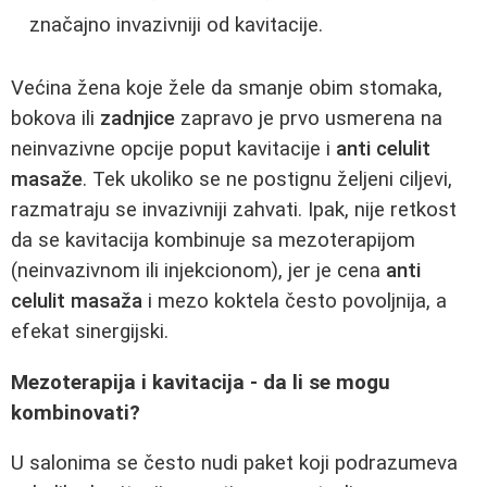
značajno invazivniji od kavitacije.
Većina žena koje žele da smanje obim stomaka,
bokova ili
zadnjice
zapravo je prvo usmerena na
neinvazivne opcije poput kavitacije i
anti celulit
masaže
. Tek ukoliko se ne postignu željeni ciljevi,
razmatraju se invazivniji zahvati. Ipak, nije retkost
da se kavitacija kombinuje sa mezoterapijom
(neinvazivnom ili injekcionom), jer je cena
anti
celulit masaža
i mezo koktela često povoljnija, a
efekat sinergijski.
Mezoterapija i kavitacija - da li se mogu
kombinovati?
U salonima se često nudi paket koji podrazumeva