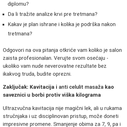
diplomu?
Da li tražite analize krvi pre tretmana?
Kakav je plan ishrane i kolika je podrška nakon
tretmana?
Odgovori na ova pitanja otkriće vam koliko je salon
zaista profesionalan. Verujte svom osećaju -
ukoliko vam nude neverovatne rezultate bez
ikakvog truda, budite oprezni.
Zaključak: Kavitacija i
anti celulit masaža
kao
saveznici u borbi protiv viška kilograma
Ultrazvučna kavitacija nije magični lek, ali u rukama
stručnjaka i uz disciplinovan pristup, može doneti
impresivne promene. Smanjenje obima za 7, 9, pa i