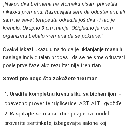
„Nakon dva tretmana na stomaku nisam primetila
nikakvu promenu. Razmišljala sam da odustanem, ali
sam na savet terapeuta odradila još dva - i tad je
krenulo. Ukupno 9 cm manje. Očigledno je mom
organizmu trebalo vremena da se pokrene.”
Ovakvi iskazi ukazuju na to da je
uklanjanje masnih
naslaga
individualan proces i da se ne sme odustati
posle prve faze ako rezultat nije trenutan.
Saveti pre nego što zakažete tretman
Uradite kompletnu krvnu sliku sa biohemijom
-
obavezno proverite trigliceride, AST, ALT i gvožđe.
Raspitajte se o aparatu
- pitajte za model i
proverite sertifikate; izbegavajte salone koji