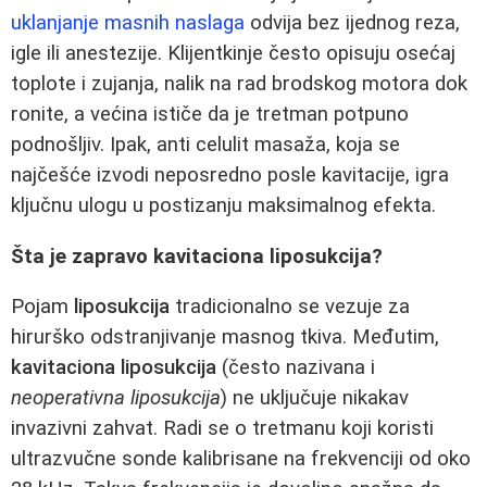
uklanjanje masnih naslaga
odvija bez ijednog reza,
igle ili anestezije. Klijentkinje često opisuju osećaj
toplote i zujanja, nalik na rad brodskog motora dok
ronite, a većina ističe da je tretman potpuno
podnošljiv. Ipak, anti celulit masaža, koja se
najčešće izvodi neposredno posle kavitacije, igra
ključnu ulogu u postizanju maksimalnog efekta.
Šta je zapravo kavitaciona liposukcija?
Pojam
liposukcija
tradicionalno se vezuje za
hirurško odstranjivanje masnog tkiva. Međutim,
kavitaciona liposukcija
(često nazivana i
neoperativna liposukcija
) ne uključuje nikakav
invazivni zahvat. Radi se o tretmanu koji koristi
ultrazvučne sonde kalibrisane na frekvenciji od oko