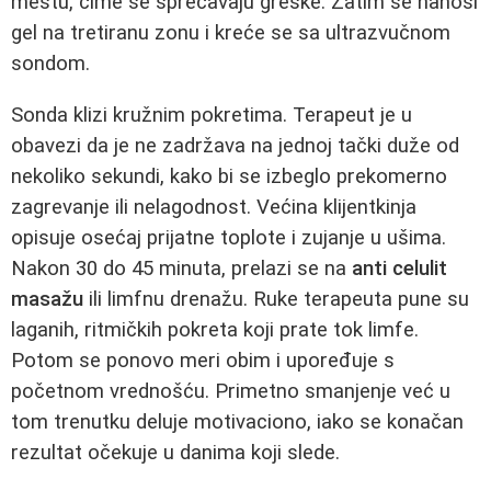
mestu, čime se sprečavaju greške. Zatim se nanosi
gel na tretiranu zonu i kreće se sa ultrazvučnom
sondom.
Sonda klizi kružnim pokretima. Terapeut je u
obavezi da je ne zadržava na jednoj tački duže od
nekoliko sekundi, kako bi se izbeglo prekomerno
zagrevanje ili nelagodnost. Većina klijentkinja
opisuje osećaj prijatne toplote i zujanje u ušima.
Nakon 30 do 45 minuta, prelazi se na
anti celulit
masažu
ili limfnu drenažu. Ruke terapeuta pune su
laganih, ritmičkih pokreta koji prate tok limfe.
Potom se ponovo meri obim i upoređuje s
početnom vrednošću. Primetno smanjenje već u
tom trenutku deluje motivaciono, iako se konačan
rezultat očekuje u danima koji slede.