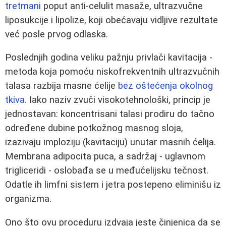
tretmani
poput anti‑celulit masaže, ultrazvučne
liposukcije i lipolize, koji obećavaju vidljive rezultate
već posle prvog odlaska.
Poslednjih godina veliku pažnju privlači kavitacija -
metoda koja pomoću niskofrekventnih ultrazvučnih
talasa razbija masne ćelije
bez oštećenja okolnog
tkiva
. Iako naziv zvuči visokotehnološki, princip je
jednostavan: koncentrisani talasi prodiru do tačno
određene dubine potkožnog masnog sloja,
izazivaju imploziju (kavitaciju) unutar masnih ćelija.
Membrana adipocita puca, a sadržaj - uglavnom
trigliceridi - oslobađa se u međućelijsku tečnost.
Odatle ih limfni sistem i jetra postepeno eliminišu iz
organizma.
Ono što ovu proceduru izdvaja jeste činjenica da se