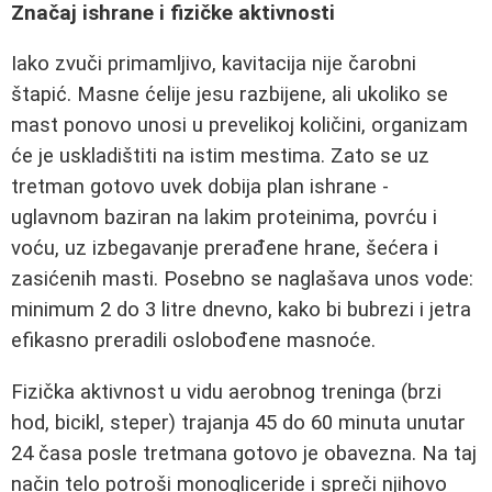
Značaj ishrane i fizičke aktivnosti
Iako zvuči primamljivo, kavitacija nije čarobni
štapić. Masne ćelije jesu razbijene, ali ukoliko se
mast ponovo unosi u prevelikoj količini, organizam
će je uskladištiti na istim mestima. Zato se uz
tretman gotovo uvek dobija plan ishrane -
uglavnom baziran na lakim proteinima, povrću i
voću, uz izbegavanje prerađene hrane, šećera i
zasićenih masti. Posebno se naglašava unos vode:
minimum 2 do 3 litre dnevno, kako bi bubrezi i jetra
efikasno preradili oslobođene masnoće.
Fizička aktivnost u vidu aerobnog treninga (brzi
hod, bicikl, steper) trajanja 45 do 60 minuta unutar
24 časa posle tretmana gotovo je obavezna. Na taj
način telo potroši monogliceride i spreči njihovo