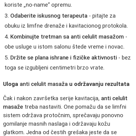
koriste „no‑name” opremu.
Odaberite iskusnog terapeuta
- pitajte za
obuku iz limfne drenaže i kavitacionog protokola.
Kombinujte tretman sa
anti celulit masažom
-
obe usluge u istom salonu štede vreme i novac.
Držite se plana ishrane i fizičke aktivnosti
- bez
toga se izgubljeni centimetri brzo vrate.
Uloga
anti celulit masaža
u održavanju rezultata
Čak i nakon završetka serije kavitacija,
anti celulit
masaže
treba nastaviti. One pomažu da se limfni
sistem održava protočnim, sprečavaju ponovno
gomilanje masnih naslaga i održavaju kožu
glatkom. Jedna od čestih grešaka jeste da se