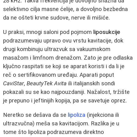
28 kHz. Takva frekvencija je dovoljno snažna da
selektivno cilja masne ćelije, a dovoljno bezbedna
da ne ošteti krvne sudove, nerve ili mišiće.
U praksi, mnogi saloni pod pojmom
liposukcije
podrazumevaju upravo ovu vrstu kavitacije, dok
drugi kombinuju ultrazvuk sa vakuumskom
masažom i limfnom drenažom. Zato je pre odlaska
ključno raspitati se koji se aparat koristi i da li je
reč o sertifikovanom uređaju. Aparati poput
CaviStar
,
BeautyTek Avita
ili italijanskih sondi
pokazali su se kao najpouzdaniji. Nažalost, tržište
je prepuno i jeftinijih kopija, pa se savetuje oprez.
Neretko se dešava da se
lipoliza
(injekciona ili
ultrazvučna) meša sa kavitacijom. Razlika je u
tome što lipoliza podrazumeva direktno