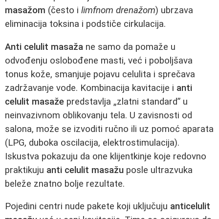
masažom
(često i
limfnom drenažom
) ubrzava
eliminacija toksina i podstiče cirkulacija.
Anti celulit masaža
ne samo da pomaže u
odvođenju oslobođene masti, već i poboljšava
tonus kože, smanjuje pojavu celulita i sprečava
zadržavanje vode. Kombinacija kavitacije i
anti
celulit masaže
predstavlja „zlatni standard” u
neinvazivnom oblikovanju tela. U zavisnosti od
salona, može se izvoditi ručno ili uz pomoć aparata
(LPG, duboka oscilacija, elektrostimulacija).
Iskustva pokazuju da one klijentkinje koje redovno
praktikuju
anti celulit masažu
posle ultrazvuka
beleže znatno bolje rezultate.
Pojedini centri nude pakete koji uključuju
anticelulit