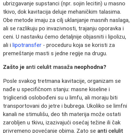
ubrizgavanje supstanci (npr. sojin lecitin) u masno
tkivo, dok kavitacija deluje mehaničkim talasima.
Obe metode imaju za cilj uklanjanje masnih naslaga,
ali se razlikuju po invazivnosti, trajanju oporavka i
ceni. U nastavku ćemo detaljnije objasniti i lipolizu,
ali i
lipotransfer
- proceduru koja se koristi za
premeštanje masti s jedne regije na drugu.
Zašto je
anti celulit masaža
neophodna?
Posle svakog tretmana kavitacije, organizam se
nađe u specifičnom stanju: masne kiseline i
trigliceridi oslobođeni su u limfu, ali moraju biti
transportovani do jetre i bubrega. Ukoliko se limfni
kanali ne stimulišu, deo tih materija može ostati
zarobljen u tkivu, izazivajući osećaj težine ili čak
privremeno povećanje obima. Zato se
anti celulit