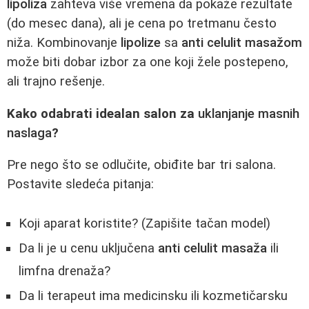
lipoliza
zahteva više vremena da pokaže rezultate
(do mesec dana), ali je cena po tretmanu često
niža. Kombinovanje
lipolize
sa
anti celulit masažom
može biti dobar izbor za one koji žele postepeno,
ali trajno rešenje.
Kako odabrati idealan salon za
uklanjanje masnih
naslaga
?
Pre nego što se odlučite, obiđite bar tri salona.
Postavite sledeća pitanja:
Koji aparat koristite? (Zapišite tačan model)
Da li je u cenu uključena
anti celulit masaža
ili
limfna drenaža?
Da li terapeut ima medicinsku ili kozmetičarsku