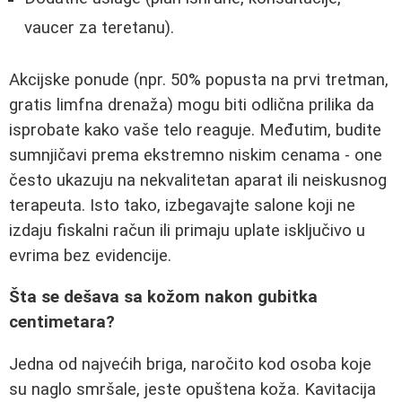
vaucer za teretanu).
Akcijske ponude (npr. 50% popusta na prvi tretman,
gratis limfna drenaža) mogu biti odlična prilika da
isprobate kako vaše telo reaguje. Međutim, budite
sumnjičavi prema ekstremno niskim cenama - one
često ukazuju na nekvalitetan aparat ili neiskusnog
terapeuta. Isto tako, izbegavajte salone koji ne
izdaju fiskalni račun ili primaju uplate isključivo u
evrima bez evidencije.
Šta se dešava sa kožom nakon gubitka
centimetara?
Jedna od najvećih briga, naročito kod osoba koje
su naglo smršale, jeste opuštena koža. Kavitacija