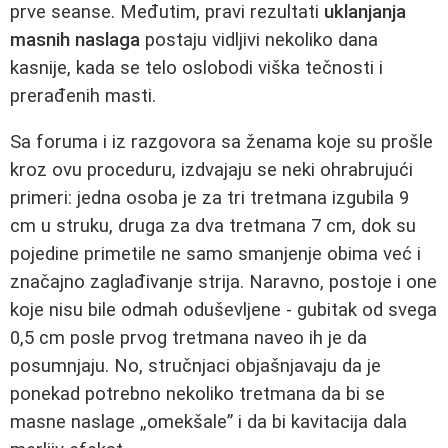
prve seanse. Međutim, pravi rezultati
uklanjanja
masnih naslaga
postaju vidljivi nekoliko dana
kasnije, kada se telo oslobodi viška tečnosti i
prerađenih masti.
Sa foruma i iz razgovora sa ženama koje su prošle
kroz ovu proceduru, izdvajaju se neki ohrabrujući
primeri: jedna osoba je za tri tretmana izgubila 9
cm u struku, druga za dva tretmana 7 cm, dok su
pojedine primetile ne samo smanjenje obima već i
značajno zaglađivanje strija. Naravno, postoje i one
koje nisu bile odmah oduševljene - gubitak od svega
0,5 cm posle prvog tretmana naveo ih je da
posumnjaju. No, stručnjaci objašnjavaju da je
ponekad potrebno nekoliko tretmana da bi se
masne naslage „omekšale” i da bi kavitacija dala