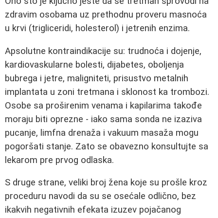
Ono što je ključno jeste da se tretman sprovodi na
zdravim osobama uz prethodnu proveru masnoća
u krvi (trigliceridi, holesterol) i jetrenih enzima.
Apsolutne kontraindikacije su: trudnoća i dojenje,
kardiovaskularne bolesti, dijabetes, oboljenja
bubrega i jetre, maligniteti, prisustvo metalnih
implantata u zoni tretmana i sklonost ka trombozi.
Osobe sa proširenim venama i kapilarima takođe
moraju biti oprezne - iako sama sonda ne izaziva
pucanje, limfna drenaža i vakuum masaža mogu
pogoršati stanje. Zato se obavezno konsultujte sa
lekarom pre prvog odlaska.
S druge strane, veliki broj žena koje su prošle kroz
proceduru navodi da su se osećale odlično, bez
ikakvih negativnih efekata izuzev pojačanog