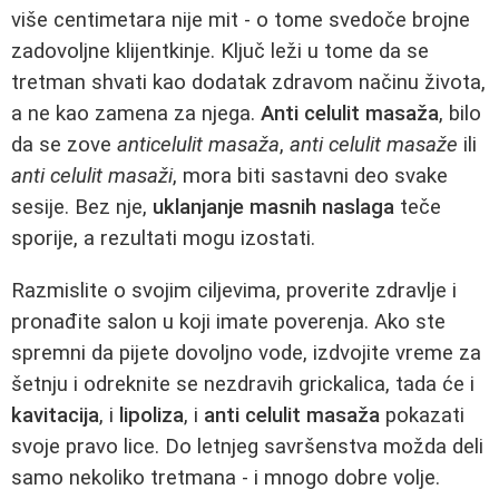
više centimetara nije mit - o tome svedoče brojne
zadovoljne klijentkinje. Ključ leži u tome da se
tretman shvati kao dodatak zdravom načinu života,
a ne kao zamena za njega.
Anti celulit masaža
, bilo
da se zove
anticelulit masaža
,
anti celulit masaže
ili
anti celulit masaži
, mora biti sastavni deo svake
sesije. Bez nje,
uklanjanje masnih naslaga
teče
sporije, a rezultati mogu izostati.
Razmislite o svojim ciljevima, proverite zdravlje i
pronađite salon u koji imate poverenja. Ako ste
spremni da pijete dovoljno vode, izdvojite vreme za
šetnju i odreknite se nezdravih grickalica, tada će i
kavitacija
, i
lipoliza
, i
anti celulit masaža
pokazati
svoje pravo lice. Do letnjeg savršenstva možda deli
samo nekoliko tretmana - i mnogo dobre volje.