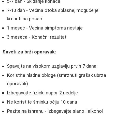
5-7 dan - Skidanje konaca
7-10 dan - Većina otoka splasne, moguće je
krenuti na posao
1 mesec - Većina simptoma nestaje
3 meseca - Konačni rezultat
Saveti za brži oporavak:
Spavajte na visokom uzglavlju prvih 7 dana
Koristite hladne obloge (smrznuti grašak ubrza
oporavak)
Izbegavajte fizički napor 2 nedelje
Ne koristite šminku očiju 10 dana
Pazite na ishranu - izbegavajte slano i alkohol