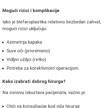
Mogući rizici i komplikacije
Iako je blefaroplastika relativno bezbedan zahvat,
mogući rizici uključuju:
Asimetrija kapaka
Suve oči (privremeno)
Vidljivi ožiljci (retko)
Potreba za korektivnom operacijom
Kako izabrati dobrog hirurga?
Na osnovu iskustava pacijenata, važno je:
Otići na konsultacije kod više hirurga