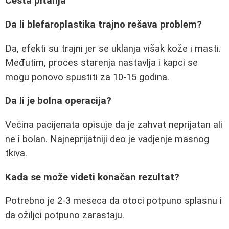
Česta pitanja
Da li blefaroplastika trajno rešava problem?
Da, efekti su trajni jer se uklanja višak kože i masti.
Međutim, proces starenja nastavlja i kapci se
mogu ponovo spustiti za 10-15 godina.
Da li je bolna operacija?
Većina pacijenata opisuje da je zahvat neprijatan ali
ne i bolan. Najneprijatniji deo je vadjenje masnog
tkiva.
Kada se može videti konačan rezultat?
Potrebno je 2-3 meseca da otoci potpuno splasnu i
da ožiljci potpuno zarastaju.