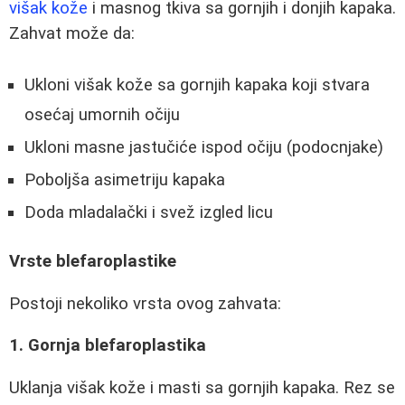
višak kože
i masnog tkiva sa gornjih i donjih kapaka.
Zahvat može da:
Ukloni višak kože sa gornjih kapaka koji stvara
osećaj umornih očiju
Ukloni masne jastučiće ispod očiju (podocnjake)
Poboljša asimetriju kapaka
Doda mladalački i svež izgled licu
Vrste blefaroplastike
Postoji nekoliko vrsta ovog zahvata:
1. Gornja blefaroplastika
Uklanja višak kože i masti sa gornjih kapaka. Rez se