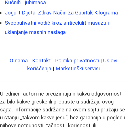
Kućnih Ljubimaca
Jogurt Dijeta: Zdrav Način za Gubitak Kilograma
Sveobuhvatni vodič kroz anticelulit masažu i
uklanjanje masnih naslaga
O nama
|
Kontakt
|
Politika privatnosti
|
Uslovi
korišćenja
|
Marketinški servisi
Urednici i autori ne preuzimaju nikakvu odgovornost
za bilo kakve greške ili propuste u sadržaju ovog
sajta. Informacije sadržane na ovom sajtu pružaju se
u stanju „takvom kakve jesu“, bez garancija u pogledu
njihove potpunosti, tačnosti, korisnosti ili