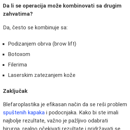
Da li se operacija može kombinovati sa drugim
zahvatima?
Da, često se kombinuje sa:
Podizanjem obrva (brow lift)
Botoxom
Filerima
Laserskim zatezanjem kože
Zaključak
Blefaroplastika je efikasan način da se reši problem
spuštenih kapaka
i podocnjaka. Kako bi ste imali
najbolje rezultate, važno je pažljivo odabrati
hirurga, realno očekivati rezultate i pridržavati se