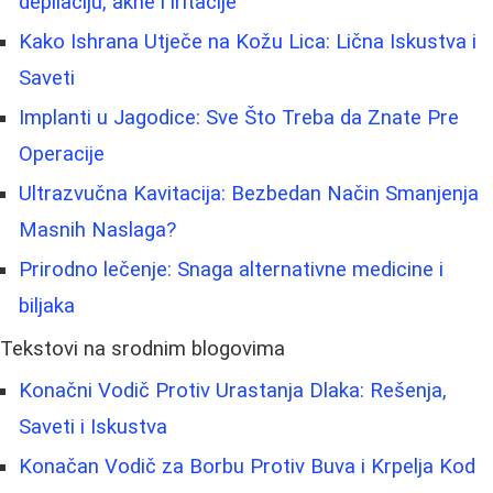
depilaciju, akne i iritacije
Kako Ishrana Utječe na Kožu Lica: Lična Iskustva i
Saveti
Implanti u Jagodice: Sve Što Treba da Znate Pre
Operacije
Ultrazvučna Kavitacija: Bezbedan Način Smanjenja
Masnih Naslaga?
Prirodno lečenje: Snaga alternativne medicine i
biljaka
Tekstovi na srodnim blogovima
Konačni Vodič Protiv Urastanja Dlaka: Rešenja,
Saveti i Iskustva
Konačan Vodič za Borbu Protiv Buva i Krpelja Kod