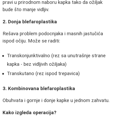
pravi u prirodnom naboru kapka tako da ožiljak
bude što manje vidljiv.
2. Donja blefaroplastika
Rešava problem podocnjaka i masnih jastučića
ispod očiju. Može se raditi:
Transkonjunktivalno (rez sa unutrašnje strane
kapka - bez vidljivih ožiljaka)
Transkutano (rez ispod trepavica)
3. Kombinovana blefaroplastika
Obuhvata i gornje i donje kapke u jednom zahvatu.
Kako izgleda operacija?