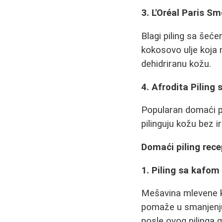
3. L'Oréal Paris S
Blagi piling sa šeć
kokosovo ulje koja 
dehidriranu kožu.
4. Afrodita Piling 
Popularan domaći pr
pilinguju kožu bez i
Domaći piling rece
1. Piling sa kafom
Mešavina mlevene kaf
pomaže u smanjenju 
posle ovog pilinga gl