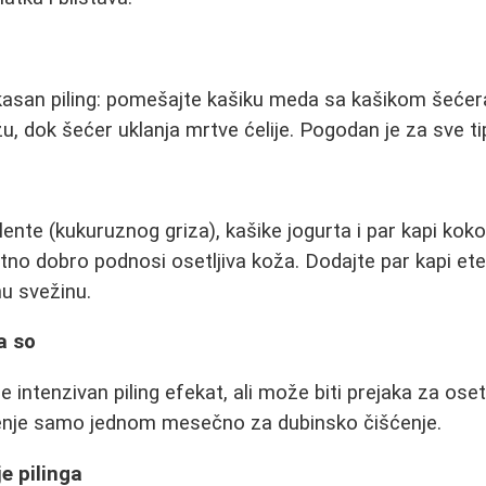
kasan piling: pomešajte kašiku meda sa kašikom šećera
žu, dok šećer uklanja mrtve ćelije. Pogodan je za sve t
ente (kukuruznog griza), kašike jogurta i par kapi kok
zetno dobro podnosi osetljiva koža. Dodajte par kapi ete
u svežinu.
a so
 intenzivan piling efekat, ali može biti prejaka za osetl
enje samo jednom mesečno za dubinsko čišćenje.
e pilinga