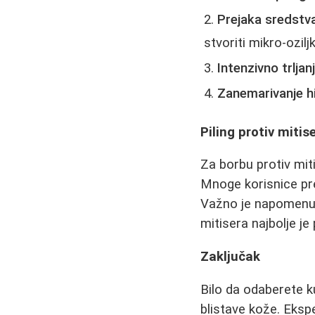
Prejaka sredstva
stvoriti mikro-ozilj
Intenzivno trljanj
Zanemarivanje hi
Piling protiv mitis
Za borbu protiv miti
Mnoge korisnice pre
Važno je napomenuti
mitisera najbolje je
Zaključak
Bilo da odaberete ku
blistave kože. Eksp