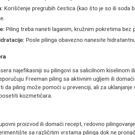
:
Korišćenje pregrubih čestica (kao što je so ili soda
ke.
e:
Piling treba naneti laganim, kružnim pokretima bez p
dratacije:
Posle pilinga obavezno nanesite hidratantn
era
sera najefikasniji su pilingovi sa salicilnom kiselinom il
poručuju Freeman piling sa aktivnim ugljem ili domaći 
 da piling može pomoći u prevenciji, ali za uklanjanje
 posetiti kozmetičara.
povni proizvod ili domaći recept, redovno pilingovanje 
erimentište sa različitim vrstama pilinga dok ne pronađ