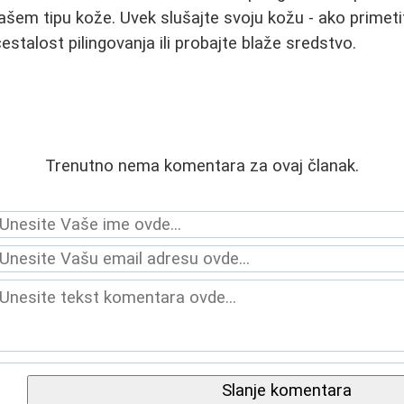
šem tipu kože. Uvek slušajte svoju kožu - ako primetite
čestalost pilingovanja ili probajte blaže sredstvo.
Trenutno nema komentara za ovaj članak.
Slanje komentara