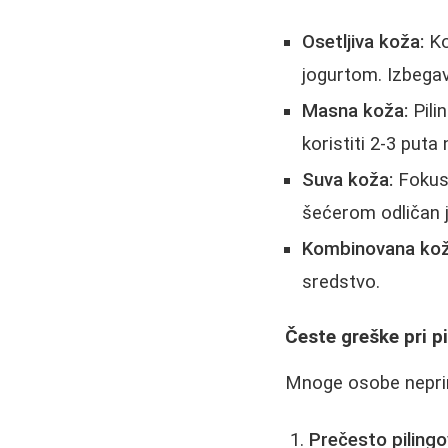
Osetljiva koža:
Ko
jogurtom. Izbega
Masna koža:
Pili
koristiti 2-3 puta 
Suva koža:
Fokusi
šećerom odličan j
Kombinovana kož
sredstvo.
Česte greške pri p
Mnoge osobe neprim
Prečesto pilingo