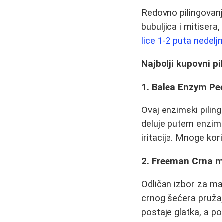
Redovno pilingovan
bubuljica i mitisera
lice 1-2 puta nedelj
Najbolji kupovni pi
1. Balea Enzym Pe
Ovaj enzimski pilin
deluje putem enzima 
iritacije. Mnoge ko
2. Freeman Crna m
Odličan izbor za mas
crnog šećera pružaj
postaje glatka, a po