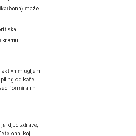
 bikarbona) može
ritiska.
u kremu.
i aktivnim ugljem.
piling od kafe.
 već formiranih
je ključ zdrave,
ete onaj koji