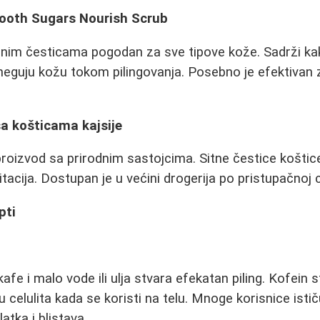
mooth Sugars Nourish Scrub
ernim česticama pogodan za sve tipove kože. Sadrži ka
neguju kožu tokom pilingovanja. Posebno je efektivan 
sa košticama kajsije
oizvod sa prirodnim sastojcima. Sitne čestice koštice
ritacija. Dostupan je u većini drogerija po pristupačnoj c
pti
e i malo vode ili ulja stvara efekatan piling. Kofein st
celulita kada se koristi na telu. Mnoge korisnice istič
atka i blistava.