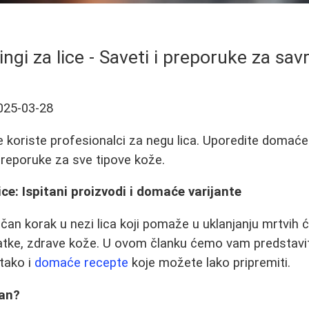
ilingi za lice - Saveti i preporuke za sa
025-03-28
e koriste profesionalci za negu lica. Uporedite domaće 
preporuke za sve tipove kože.
 lice: Ispitani proizvodi i domaće varijante
učan korak u nezi lica koji pomaže u uklanjanju mrtvih ć
latke, zdrave kože. U ovom članku ćemo vam predstaviti
 tako i
domaće recepte
koje možete lako pripremiti.
žan?