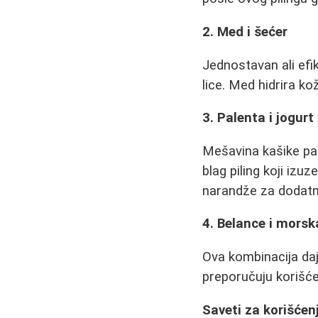
2. Med i šećer
Jednostavan ali efi
lice. Med hidrira ko
3. Palenta i jogurt
Mešavina kašike pal
blag piling koji izu
narandže za dodatn
4. Belance i morsk
Ova kombinacija daje
preporučuju korišć
Saveti za korišćenj