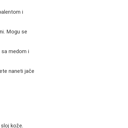
palentom i
lni. Mogu se
ng sa medom i
ete naneti jače
sloj kože.