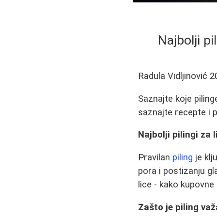
Najbolji p
Radula Vidljinović
2
Saznajte koje piling
saznajte recepte i 
Najbolji pilingi za
Pravilan
piling
je klj
pora i postizanju g
lice - kako kupovne
Zašto je piling va