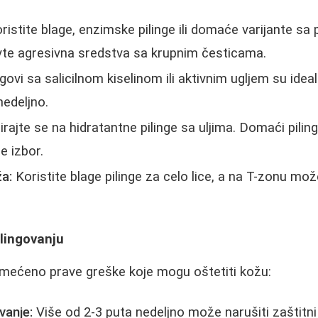
ristite blage, enzimske pilinge ili domaće varijante sa 
vte agresivna sredstva sa krupnim česticama.
ngovi sa salicilnom kiselinom ili aktivnim ugljem su idea
nedeljno.
rajte se na hidratantne pilinge sa uljima. Domaći pili
e izbor.
a:
Koristite blage pilinge za celo lice, a na T-zonu mož
ilingovanju
ećeno prave greške koje mogu oštetiti kožu:
vanje:
Više od 2-3 puta nedeljno može narušiti zaštitni 