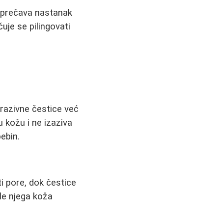
 sprečava nastanak
čuje se pilingovati
brazivne čestice već
u kožu i ne izaziva
ebin.
ti pore, dok čestice
le njega koža