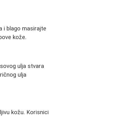
 i blago masirajte
ipove kože.
osovog ulja stvara
ričnog ulja
jivu kožu. Korisnici