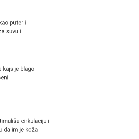
kao puter i
za suvu i
 kajsije blago
eni.
imuliše cirkulaciju i
u da im je koža