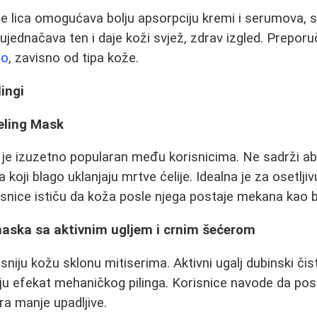
je lica omogućava bolju apsorpciju kremi i serumova,
, ujednačava ten i daje koži svjež, zdrav izgled. Preporu
no
, zavisno od tipa kože.
lingi
eling Mask
g je izuzetno popularan među korisnicima. Ne sadrži a
koji blago uklanjaju mrtve ćelije. Idealna je za osetljiv
risnice ističu da koža posle njega postaje mekana kao b
aska sa aktivnim ugljem i crnim šećerom
niju kožu sklonu mitiserima. Aktivni ugalj dubinski čis
u efekat mehaničkog pilinga. Korisnice navode da pos
ra manje upadljive.