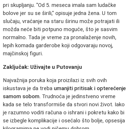
pri skupljanju. "Od 5. meseca imala sam ludačke
bolove jer su se širili," opisuje jedna žena. U tom
slučaju, vraćanje na staru širinu može potrajati ili
možda neće biti potpuno moguće, što je sasvim
normalno. Tada je vreme za pronalaženje novih,
lepih komada garderobe koji odgovaraju novoj,
majčinskoj figuri.
Zaključak: Uživajte u Putovanju
Najvažnija poruka koja proizilazi iz svih ovih
iskustava je da treba
umanjiti pritisak i opterećenje
samom sobom
. Trudnoća je jedinstveno vreme
kada se telo transformiše da stvori novi život. Iako
je razumno voditi računa o ishrani i pokretu kako bi
se izbegle komplikacije i osećalo što bolje, opsesija
kilogramima ne vodi ničemu dobrom.