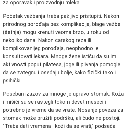
za oporavak i proizvodnju mleka.
Početak vežbanja treba pažljivo pristupiti. Nakon
prirodnog porođaja bez komplikacija, blage vežbe
(šetnja) mogu krenuti veoma brzo, u roku od
nekoliko dana. Nakon carskog reza ili
komplikovanijeg porođaja, neophodno je
konsultovati lekara. Mnoge žene ističu da su im
aktivnosti poput pilatesa, joge ili plivanja pomogle
da se zategnu i osećaju bolje, kako fizički tako i
psihički.
Poseban izazov za mnoge je upravo stomak. Koža
i mišići su se rastegli tokom devet meseci i
potrebno je vreme da se vrate. Nosanje poveza za
stomak može pružiti podršku, ali čudo ne postoji.
"Treba dati vremena i koži da se vrati," podseća