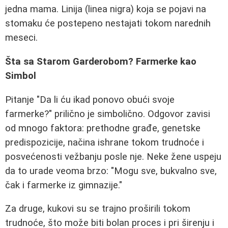
jedna mama. Linija (linea nigra) koja se pojavi na
stomaku će postepeno nestajati tokom narednih
meseci.
Šta sa Starom Garderobom? Farmerke kao
Simbol
Pitanje "Da li ću ikad ponovo obući svoje
farmerke?" prilično je simbolično. Odgovor zavisi
od mnogo faktora: prethodne građe, genetske
predispozicije, načina ishrane tokom trudnoće i
posvećenosti vežbanju posle nje. Neke žene uspeju
da to urade veoma brzo: "Mogu sve, bukvalno sve,
čak i farmerke iz gimnazije."
Za druge, kukovi su se trajno proširili tokom
trudnoće, što može biti bolan proces i pri širenju i