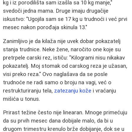
kg i iz porodilišta sam izašla sa 10 kg manje,"
svedoči jedna mama. Druge imaju drugačije
iskustvo: "Ugojila sam se 17 kg u trudnoći i već prvi
mesec nakon porođaja skinula 13."
Zanimljivo je da kilaža nije uvek dobar pokazatelj
stanja trudnice. Neke žene, naročito one koje su
pretrpele carski rez, ističu: "Kilogrami nisu nikakav
pokazatelj. Moj stomak od carskog reza je užasan,
visi preko reza." Ovo naglašava da se posle
trudnoće ne radi samo o broju na vagi, već o
restrukturiranju tela,
zatezanju kože
i vraćanju
mišića u tonus.
Prirast težine često nije linearan. Mnoge primećuju
da su prvih mesec dana dobijale malo, da bi u
drugom trimestru krenulo brže dobijanje, dok se u