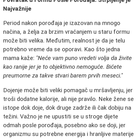
Najvažnije
Period nakon porođaja je izazovan na mnogo
načina, a želja za brzim vraćanjem u staru formu
može biti velika. Međutim, realnost je da je telu
potrebno vreme da se oporavi. Kao što jedna
mama kaže:
"Neće vam puno vredeti volja da živite
kao ranije jer je to objektivno nemoguće. Bićete
preumorne za takve stvari barem prvih meseci."
Dojenje može biti veliki pomagač u mršavljenju, jer
troši dodatne kalorije, ali nije pravilo. Neke žene se
istope dok doje, dok druge zadrže ili čak dobiju na
težini. Važno je ne upustiti se u stroge dijete
odmah posle porođaja, posebno ako se doji, jer
organizmu su potrebne energija i hranljive materije