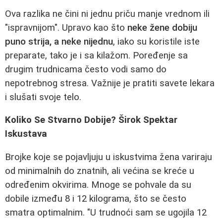
Ova razlika ne čini ni jednu priču manje vrednom ili
"ispravnijom". Upravo kao što
neke žene dobiju
puno strija, a neke nijednu
, iako su koristile iste
preparate, tako je i sa kilažom. Poređenje sa
drugim trudnicama često vodi samo do
nepotrebnog stresa. Važnije je pratiti savete lekara
i slušati svoje telo.
Koliko Se Stvarno Dobije? Širok Spektar
Iskustava
Brojke koje se pojavljuju u iskustvima žena variraju
od minimalnih do znatnih, ali većina se kreće u
određenim okvirima. Mnoge se pohvale da su
dobile između 8 i 12 kilograma, što se često
smatra optimalnim. "U trudnoći sam se ugojila 12