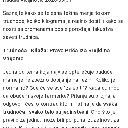
Saznajte kako se telesna težina menja tokom
trudnoće, koliko kilograma je realno dobiti i kako se
nositi sa promenama posle porođaja. Iskustva i
saveti trudnica.
Trudnoća i Kilaža: Prava Priča Iza Brojki na
Vagama
Jedna od tema koja najviše opterećuje buduće
mame je neizbežno dobijanje na težini. Koliko je
normalno? Gde će se sve "zalepiti"? Kada ću moći
da obučem svoje farmerke? Pitanja su brojna, a
odgovori često kontradiktorni. Istina je da
svaka
trudnoća i svako telo su jedinstveni
. Ono što je
pravilo za jednu, može biti potpuna izuzetnost za
drugu. Kroz priče i iskustva mnogih žena, moguće