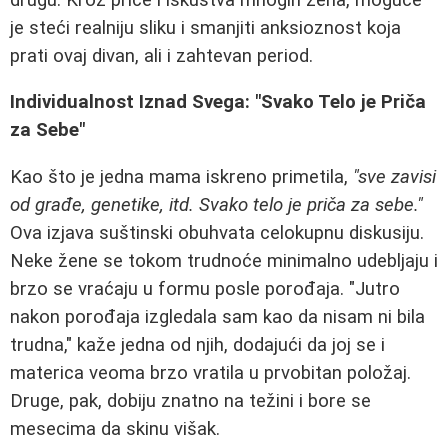
je steći realniju sliku i smanjiti anksioznost koja
prati ovaj divan, ali i zahtevan period.
Individualnost Iznad Svega: "Svako Telo je Priča
za Sebe"
Kao što je jedna mama iskreno primetila,
"sve zavisi
od građe, genetike, itd. Svako telo je priča za sebe."
Ova izjava suštinski obuhvata celokupnu diskusiju.
Neke žene se tokom trudnoće minimalno udebljaju i
brzo se vraćaju u formu posle porođaja. "Jutro
nakon porođaja izgledala sam kao da nisam ni bila
trudna," kaže jedna od njih, dodajući da joj se i
materica veoma brzo vratila u prvobitan položaj.
Druge, pak, dobiju znatno na težini i bore se
mesecima da skinu višak.