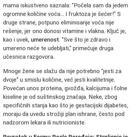
mama iskustveno saznala: "Počela sam da jedem
ogromne količine voća... I fruktoza je šećer!" S
druge strane, potpuno eliminisanje voća nije
rešenje, jer ono donosi vitamine i vlakna. Ključ je,
kao i uvek,
umerenost
. "Sve što je zdravo i
umereno neće te udebljati," primećuje druga
učesnica razgovora.
Mnoge žene se slažu da nije potrebno "jesti za
dvoje" u smislu količine, već jesti kvalitetnije.
Povećan unos proteina, gvožđa, kalcijuma i folne
kiseline je od suštinskog značaja. Neke, zbog
specifičnih stanja kao što je gestacijski dijabetes,
moraju da uvedu strožiji plan ishrane, često pod
nadzorom lekara ili nutricioniste.
Povratak u Formu Posle Porođaja: Strpljenje je