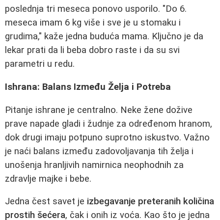
poslednja tri meseca ponovo usporilo. "Do 6.
meseca imam 6 kg više i sve je u stomaku i
grudima," kaže jedna buduća mama. Ključno je da
lekar prati da li beba dobro raste i da su svi
parametri u redu.
Ishrana: Balans Između Želja i Potreba
Pitanje ishrane je centralno. Neke žene dožive
prave napade gladi i žudnje za određenom hranom,
dok drugi imaju potpuno suprotno iskustvo. Važno
je naći balans između zadovoljavanja tih želja i
unošenja hranljivih namirnica neophodnih za
zdravlje majke i bebe.
Jedna čest savet je
izbegavanje preteranih količina
prostih šećera
, čak i onih iz voća. Kao što je jedna