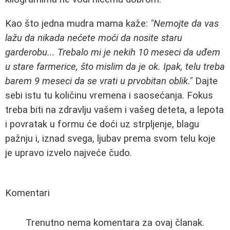
Kao što jedna mudra mama kaže:
"Nemojte da vas
lažu da nikada nećete moći da nosite staru
garderobu... Trebalo mi je nekih 10 meseci da uđem
u stare farmerice, što mislim da je ok. Ipak, telu treba
barem 9 meseci da se vrati u prvobitan oblik."
Dajte
sebi istu tu količinu vremena i saosećanja. Fokus
treba biti na zdravlju vašem i vašeg deteta, a lepota
i povratak u formu će doći uz strpljenje, blagu
pažnju i, iznad svega, ljubav prema svom telu koje
je upravo izvelo najveće čudo.
Komentari
Trenutno nema komentara za ovaj članak.