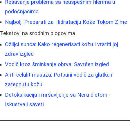
Rešavanje problema sa neuspešnim filerima u
podočnjacima
Najbolji Preparati za Hidrataciju Kože Tokom Zime
Tekstovi na srodnim blogovima
Ožiljci sunca: Kako regenerisati kožu i vratiti joj
zdrav izgled
Vodič kroz šminkanje obrva: Savršen izgled
Anti-celulit masaža: Potpuni vodič za glatku i
zategnutu kožu
Detoksikacija i mršavljenje sa Nera dietom -
Iskustva i saveti