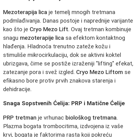
Mezoterapija lica
je temelj mnogih tretmana
podmlađivanja. Danas postoje i naprednije varijante
kao što je
Cryo Mezo Lift
. Ovaj tretman kombinuje
snagu
mezoterapije lica
sa efektom kontaktnog
hlađenja. Hladnoća trenutno zateže kožu i
stimuliše mikrocirkulaciju, dok se aktivni koktel
ubrizgava, čime se postiže izraženiji "lifting" efekat,
zatezanje pora i svež izgled.
Cryo Mezo Liftom
se
efikasno bore protiv prvih znakova starenja i
dehidracije.
Snaga Sopstvenih Ćelija: PRP i Matične Ćelije
PRP tretman
je vrhunac
biološkog tretmana
.
Plazma bogata trombocitima, izdvojena iz vaše
krvi, bogata je faktorima rasta koji pokreću