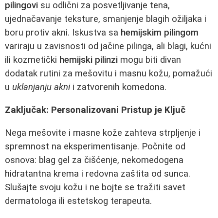
pilingovi
su odlični za posvetljivanje tena,
ujednačavanje teksture, smanjenje blagih ožiljaka i
boru protiv akni. Iskustva sa
hemijskim pilingom
variraju u zavisnosti od jačine pilinga, ali blagi, kućni
ili kozmetički
hemijski pilinzi
mogu biti divan
dodatak rutini za mešovitu i masnu kožu, pomažući
u
uklanjanju akni
i zatvorenih komedona.
Zaključak: Personalizovani Pristup je Ključ
Negа mešovite i masne kože zahteva strpljenje i
spremnost na eksperimentisanje. Počnite od
osnova: blag gel za čišćenje, nekomedogena
hidratantna krema i redovna zaštita od sunca.
Slušajte svoju kožu i ne bojte se tražiti savet
dermatologa ili estetskog terapeuta.