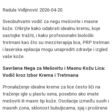
Radula Vidljinović
2026-04-20
Sveobuhvatni vodič za negu mešovite i masne
kože. Otkrijte kako odabrati idealnu kremu, koje
sastojke tražiti, i kako profesionalni biološki
tretmani kao što su mezoterapija lica, PRP tretman
i laserska epilacija mogu unaprediti zdravlje i izgled
vaše kože.
Savršena Nega za Mešovitu i Masnu Kožu Lica:
Vodič kroz Izbor Krema i Tretmana
Pronalaženje idealne kreme za lice često liči na
traženje igle u plastu sena, posebno ako imate
mešoviti ili masni tip kože. Oscilacije između suvih i
masnih zona, sklonost bubuljicama, sjaj i proširene