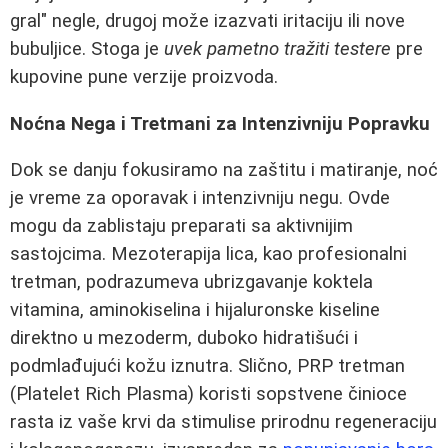
gral" negle, drugoj može izazvati iritaciju ili nove
bubuljice. Stoga je
uvek pametno tražiti testere
pre
kupovine pune verzije proizvoda.
Noćna Nega i Tretmani za Intenzivniju Popravku
Dok se danju fokusiramo na zaštitu i matiranje, noć
je vreme za oporavak i intenzivniju negu. Ovde
mogu da zablistaju preparati sa aktivnijim
sastojcima. Mezoterapija lica, kao profesionalni
tretman, podrazumeva ubrizgavanje koktela
vitamina, aminokiselina i hijaluronske kiseline
direktno u mezoderm, duboko hidratišući i
podmlađujući kožu iznutra. Slično, PRP tretman
(Platelet Rich Plasma) koristi sopstvene činiocе
rasta iz vaše krvi da stimulise prirodnu regeneraciju