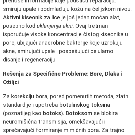
prenose informacije koje podstiču reparaciju,
smiruju upale i podmlađuju kožu na ćelijskom nivou.
Aktivni kiseonik za lice
je još jedan moćan alat,
posebno kod
uklanjanja akni
. Ovaj tretman
isporučuje visoke koncentracije čistog kiseonika u
pore, ubijajući anaerobne bakterije koje uzrokuju
akne, smirujući upale i pospešujući celularno
disanje i regeneraciju.
Rešenja za Specifične Probleme: Bore, Dlaka i
Ožiljci
Za
korekciju bora
, pored pomenutih metoda, zlatni
standard je i upotreba
botulinskog toksina
(poznatijeg kao
botoks
).
Botoksom
se blokira
neuromišićna transmisija, omekšavajući i
sprečavajući formiranje mimičnih bora. Za trajno