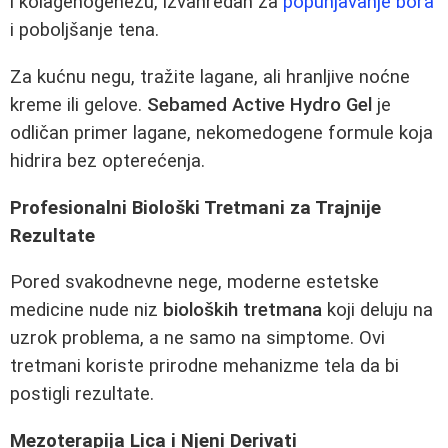
i kolagenogenezu, izvanredan za
popunjavanje bora
i poboljšanje tena.
Za kućnu negu, tražite lagane, ali hranljive noćne
kreme ili gelove.
Sebamed Active Hydro Gel
je
odličan primer lagane, nekomedogene formule koja
hidrira bez opterećenja.
Profesionalni Biološki Tretmani za Trajnije
Rezultate
Pored svakodnevne negе, moderne estetske
medicine nude niz
bioloških tretmana
koji deluju na
uzrok problema, a ne samo na simptome. Ovi
tretmani koriste prirodne mehanizme tela da bi
postigli rezultate.
Mezoterapija Lica i Njeni Derivati