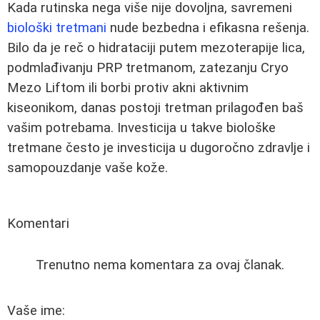
Kada rutinska nega više nije dovoljna, savremeni
biološki tretmani
nude bezbedna i efikasna rešenja.
Bilo da je reč o hidrataciji putem mezoterapije lica,
podmlađivanju PRP tretmanom, zatezanju Cryo
Mezo Liftom ili borbi protiv akni aktivnim
kiseonikom, danas postoji tretman prilagođen baš
vašim potrebama. Investicija u takve biološke
tretmane često je investicija u dugoročno zdravlje i
samopouzdanje vaše kože.
Komentari
Trenutno nema komentara za ovaj članak.
Vaše ime: