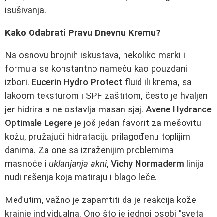
isušivanja.
Kako Odabrati Pravu Dnevnu Kremu?
Na osnovu brojnih iskustava, nekoliko marki i
formula se konstantno nameću kao pouzdani
izbori.
Eucerin Hydro Protect
fluid ili krema, sa
lakoom teksturom i SPF zaštitom, često je hvaljen
jer hidrira a ne ostavlja masan sjaj.
Avene Hydrance
Optimale Legere
je još jedan favorit za mešovitu
kožu, pružajući hidrataciju prilagođenu toplijim
danima. Za one sa izraženijim problemima
masnoće i
uklanjanja akni
,
Vichy Normaderm
linija
nudi rešenja koja matiraju i blago leče.
Međutim, važno je zapamtiti da je reakcija kože
krajnje individualna. Ono što je jednoj osobi "sveta