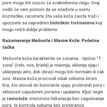
pore mogu biti izazov za svakodnevnu negu. Ovaj
vodič će vam pomoći da se snađete u svetu
kozmetike, razumete šta vaša koža zaista traži i
upoznate sa naprednim
biološkim tretmanima
koji
mogu rešiti dublje probleme.
Razumevanje Mešovite i Masne Kože: Početna
tačka
Mešovita koža karakteriše se zonama - tipično "T
zona" (čelo, nos, brada) je masnija, sklonija sjaju i
uklanjanju akni
, dok obrazi mogu biti normalni ili čak
suvi. Masna koža proizvodi višak sebuma širom
lica, što dovodi do konstante sjaja, proširenih pora i
sklonosti zapušenim porama i upalama. Ključ negle
je
ravnoteža
: intenzivna hidratacija bez zagušivanja
pora, te kontrola sebuma bez preteranog