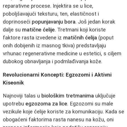
reparativne procese. Injektira se u lice,
poboljšavajući teksturu, ten, elastičnost i
doprinoseći
popunjavanju bora
. Još jedan korak
dalje su
matične ćelije
. Tretmani koji koriste
faktore rasta izvedene iz
matičnih ćelija
(poput
onih dobijenih iz masnog tkiva) predstavljaju
vrhunac regenerativne medicine u estetici, s ciljem
dubokog obnavljanja i podmlađivanja kože.
Revolucionarni Koncepti: Egzozomi i Aktivni
Kiseonik
Najnoviji talas u
biološkim tretmanima
uključuje
upotrebu
egzozoma za lice
. Egzozomi su male
vezikule koje ćelije koriste za komunikaciju. Kada se
obogaćeni faktorima rasta nanesu na kožu, oni