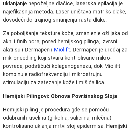
uklanjanje
nepoželjne dlačice,
laserska epilacija
je
najefikasnija metoda. Laser uništava matriks dlake,
dovodeći do trajnog smanjenja rasta dlake.
Za poboljšanje teksture kože, smanjenje ožiljaka od
akni i finih bora, pored hemijskog pilinga, izvrsni
alati su i Dermapen i
Miolift
. Dermapen je uređaj za
mikroneedling koji stvara kontrolisane mikro-
povrede, podstičući kolagenogenezu, dok Miolift
kombinuje radiofrekvenciju i mikrostrujnu
stimulaciju za zatezanje kože i mišića lica.
Hemijski Pilingovi: Obnova Površinskog Sloja
Hemijski piling
je procedura gde se pomoću
odabranih kiselina (glikolna, salicilna, mlečna)
kontrolisano uklanja mrtvi sloj epidermisa.
Hemijski