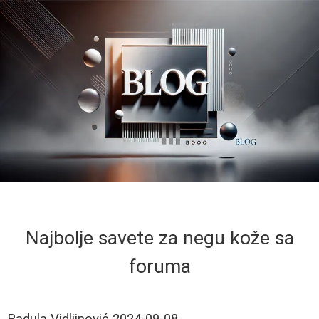
Najbolje savete za negu kože sa
foruma
Radula Vidljinović
2024-09-08