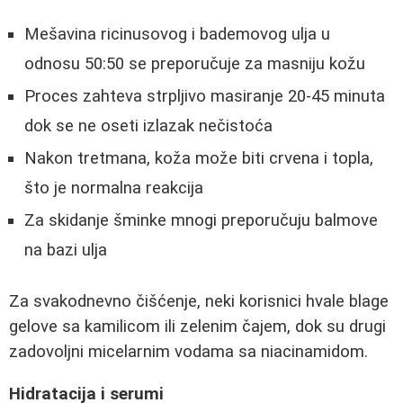
Mešavina ricinusovog i bademovog ulja u
odnosu 50:50 se preporučuje za masniju kožu
Proces zahteva strpljivo masiranje 20-45 minuta
dok se ne oseti izlazak nečistoća
Nakon tretmana, koža može biti crvena i topla,
što je normalna reakcija
Za skidanje šminke mnogi preporučuju balmove
na bazi ulja
Za svakodnevno čišćenje, neki korisnici hvale blage
gelove sa kamilicom ili zelenim čajem, dok su drugi
zadovoljni micelarnim vodama sa niacinamidom.
Hidratacija i serumi