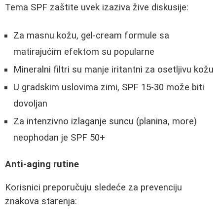
Tema SPF zaštite uvek izaziva žive diskusije:
Za masnu kožu, gel-cream formule sa
matirajućim efektom su popularne
Mineralni filtri su manje iritantni za osetljivu kožu
U gradskim uslovima zimi, SPF 15-30 može biti
dovoljan
Za intenzivno izlaganje suncu (planina, more)
neophodan je SPF 50+
Anti-aging rutine
Korisnici preporučuju sledeće za prevenciju
znakova starenja: