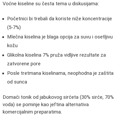
Voćne kiseline su česta tema u diskusijama:
Početnici bi trebali da koriste niže koncentracije
(5-7%)
Mlečna kiselina je blaga opcija za suvu i osetljivu
kožu
Glikolna kiselina 7% pruža vidljive rezultate za
zatvorene pore
Posle tretmana kiselinama, neophodna je zaštita
od sunca
Domaći tonik od jabukovog sirćeta (30% sirće, 70%
voda) se pominje kao jeftina alternativa
komercijalnim preparatima.