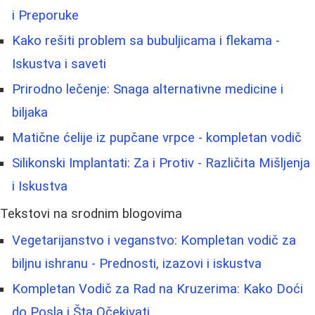
i Preporuke
Kako rešiti problem sa bubuljicama i flekama -
Iskustva i saveti
Prirodno lečenje: Snaga alternativne medicine i
biljaka
Matične ćelije iz pupčane vrpce - kompletan vodič
Silikonski Implantati: Za i Protiv - Različita Mišljenja
i Iskustva
Tekstovi na srodnim blogovima
Vegetarijanstvo i veganstvo: Kompletan vodič za
biljnu ishranu - Prednosti, izazovi i iskustva
Kompletan Vodič za Rad na Kruzerima: Kako Doći
do Posla i Šta Očekivati