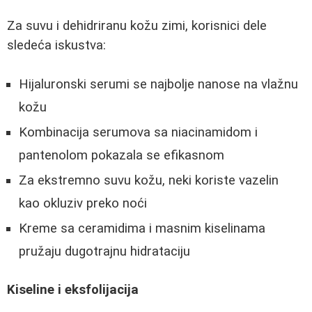
Za suvu i dehidriranu kožu zimi, korisnici dele
sledeća iskustva:
Hijaluronski serumi se najbolje nanose na vlažnu
kožu
Kombinacija serumova sa niacinamidom i
pantenolom pokazala se efikasnom
Za ekstremno suvu kožu, neki koriste vazelin
kao okluziv preko noći
Kreme sa ceramidima i masnim kiselinama
pružaju dugotrajnu hidrataciju
Kiseline i eksfolijacija