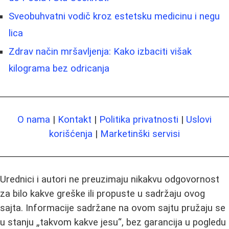
Sveobuhvatni vodič kroz estetsku medicinu i negu
lica
Zdrav način mršavljenja: Kako izbaciti višak
kilograma bez odricanja
O nama
|
Kontakt
|
Politika privatnosti
|
Uslovi
korišćenja
|
Marketinški servisi
Urednici i autori ne preuzimaju nikakvu odgovornost
za bilo kakve greške ili propuste u sadržaju ovog
sajta. Informacije sadržane na ovom sajtu pružaju se
u stanju „takvom kakve jesu“, bez garancija u pogledu