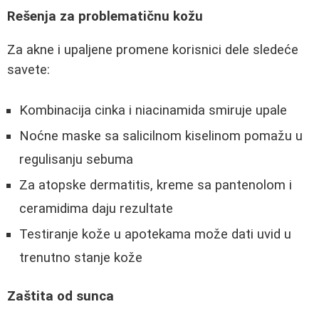
Rešenja za problematičnu kožu
Za akne i upaljene promene korisnici dele sledeće
savete:
Kombinacija cinka i niacinamida smiruje upale
Noćne maske sa salicilnom kiselinom pomažu u
regulisanju sebuma
Za atopske dermatitis, kreme sa pantenolom i
ceramidima daju rezultate
Testiranje kože u apotekama može dati uvid u
trenutno stanje kože
Zaštita od sunca