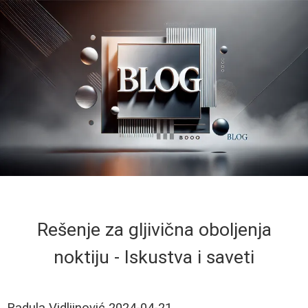
Rešenje za gljivična oboljenja
noktiju - Iskustva i saveti
Radula Vidljinović
2024-04-21