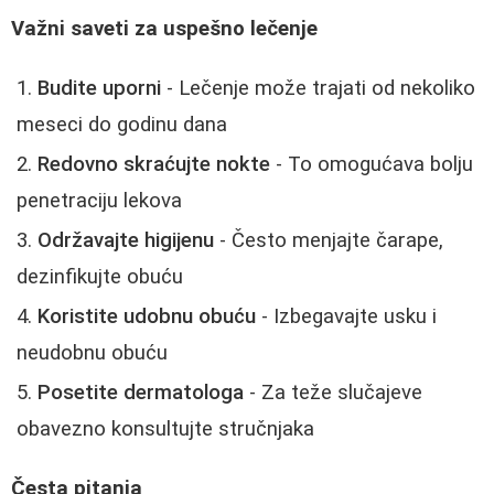
Važni saveti za uspešno lečenje
Budite uporni
- Lečenje može trajati od nekoliko
meseci do godinu dana
Redovno skraćujte nokte
- To omogućava bolju
penetraciju lekova
Održavajte higijenu
- Često menjajte čarape,
dezinfikujte obuću
Koristite udobnu obuću
- Izbegavajte usku i
neudobnu obuću
Posetite dermatologa
- Za teže slučajeve
obavezno konsultujte stručnjaka
Česta pitanja