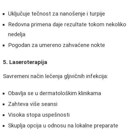
Uključuje tečnost za nanošenje i turpije
Redovna primena daje rezultate tokom nekoliko
nedelja
Pogodan za umereno zahvaćene nokte
5. Laseroterapija
Savremeni način lečenja gljivičnih infekcija:
Obavlja se u dermatološkim klinikama
Zahteva više seansi
Visoka stopa uspešnosti
Skuplja opcija u odnosu na lokalne preparate