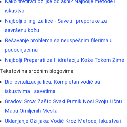
Kako tretirati ožiljke od akni? Najbolje metode i
iskustva
Najbolji pilingi za lice - Saveti i preporuke za
savršenu kožu
Rešavanje problema sa neuspešnim filerima u
podočnjacima
Najbolji Preparati za Hidrataciju Kože Tokom Zime
Tekstovi na srodnim blogovima
Biorevitalizacija lica: Kompletan vodič sa
iskustvima i savetima
Gradovi Srca: Zašto Svaki Putnik Nosi Svoju Ličnu
Mapu Omiljenih Mesta
Uklanjanje Ožiljaka: Vodič Kroz Metode, Iskustva i