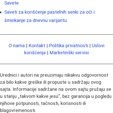
Savete
Saveti za korišćenje pastelnih senki za oči i
šminkanje za dnevnu varijantu
O nama
|
Kontakt
|
Politika privatnosti
|
Uslovi
korišćenja
|
Marketinški servisi
Urednici i autori ne preuzimaju nikakvu odgovornost
za bilo kakve greške ili propuste u sadržaju ovog
sajta. Informacije sadržane na ovom sajtu pružaju se
u stanju „takvom kakve jesu“, bez garancija u pogledu
njihove potpunosti, tačnosti, korisnosti ili
blagovremenosti.