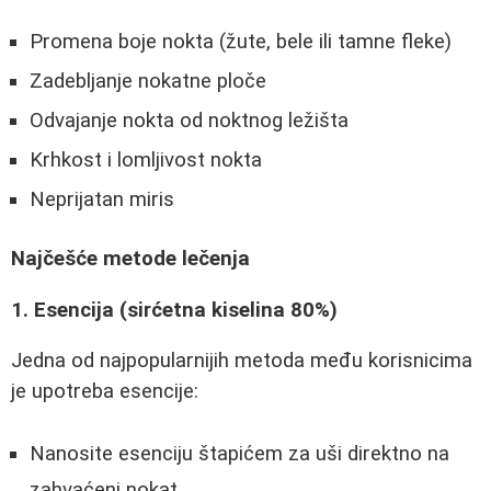
Promena boje nokta (žute, bele ili tamne fleke)
Zadebljanje nokatne ploče
Odvajanje nokta od noktnog ležišta
Krhkost i lomljivost nokta
Neprijatan miris
Najčešće metode lečenja
1. Esencija (sirćetna kiselina 80%)
Jedna od najpopularnijih metoda među korisnicima
je upotreba esencije:
Nanosite esenciju štapićem za uši direktno na
zahvaćeni nokat