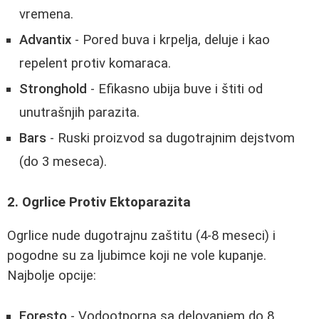
vremena.
Advantix
- Pored buva i krpelja, deluje i kao
repelent protiv komaraca.
Stronghold
- Efikasno ubija buve i štiti od
unutrašnjih parazita.
Bars
- Ruski proizvod sa dugotrajnim dejstvom
(do 3 meseca).
2. Ogrlice Protiv Ektoparazita
Ogrlice nude dugotrajnu zaštitu (4-8 meseci) i
pogodne su za ljubimce koji ne vole kupanje.
Najbolje opcije:
Foresto
- Vodootporna sa delovanjem do 8