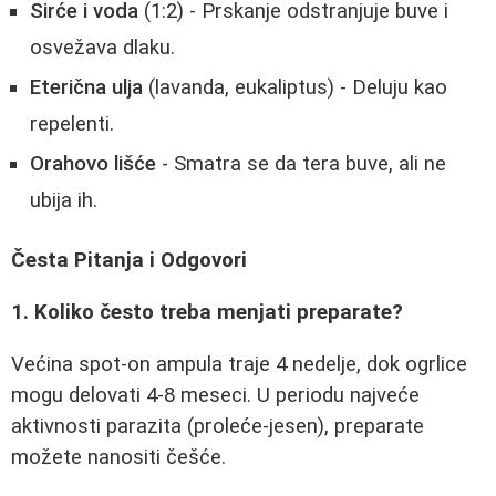
Sirće i voda
(1:2) - Prskanje odstranjuje buve i
osvežava dlaku.
Eterična ulja
(lavanda, eukaliptus) - Deluju kao
repelenti.
Orahovo lišće
- Smatra se da tera buve, ali ne
ubija ih.
Česta Pitanja i Odgovori
1. Koliko često treba menjati preparate?
Većina spot-on ampula traje 4 nedelje, dok ogrlice
mogu delovati 4-8 meseci. U periodu najveće
aktivnosti parazita (proleće-jesen), preparate
možete nanositi češće.