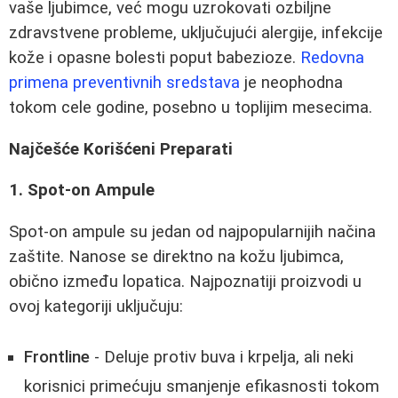
vaše ljubimce, već mogu uzrokovati ozbiljne
zdravstvene probleme, uključujući alergije, infekcije
kože i opasne bolesti poput babezioze.
Redovna
primena preventivnih sredstava
je neophodna
tokom cele godine, posebno u toplijim mesecima.
Najčešće Korišćeni Preparati
1. Spot-on Ampule
Spot-on ampule su jedan od najpopularnijih načina
zaštite. Nanose se direktno na kožu ljubimca,
obično između lopatica. Najpoznatiji proizvodi u
ovoj kategoriji uključuju:
Frontline
- Deluje protiv buva i krpelja, ali neki
korisnici primećuju smanjenje efikasnosti tokom