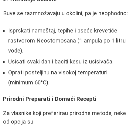
Buve se razmnožavaju u okolini, pa je neophodno:
Isprskati nameštaj, tepihe i pseće krevetiće
rastvorom Neostomosana (1 ampula po 1 litru
vode).
Usisati svaki dan i baciti kesu iz usisivača.
Oprati posteljinu na visokoj temperaturi
(minimum 60°C).
Prirodni Preparati i Domaći Recepti
Za vlasnike koji preferirau prirodne metode, neke
od opcija su: