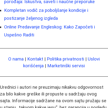
porođaja: Iskustva, saveti i naučne preporuke
Kompletan vodič za poboljšanje kondicije i
postizanje željenog izgleda
Online Predavanje Engleskog: Kako Započeti i
Uspešno Raditi
O nama
|
Kontakt
|
Politika privatnosti
|
Uslovi
korišćenja
|
Marketinški servisi
Urednici i autori ne preuzimaju nikakvu odgovornost
za bilo kakve greške ili propuste u sadržaju ovog
sajta. Informacije sadržane na ovom sajtu pružaju se
u stanju „takvom kakve jesu“, bez garancija u pogledu