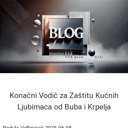
Konačni Vodič za Zaštitu Kućnih
Ljubimaca od Buba i Krpelja
Radula Vidljinović
2025-06-08