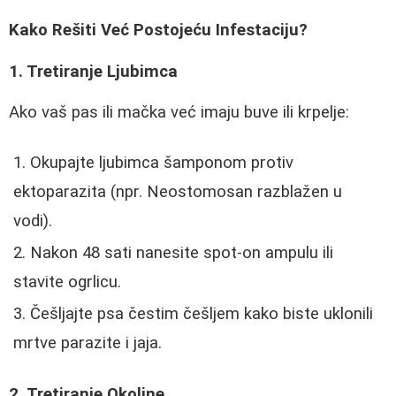
Kako Rešiti Već Postojeću Infestaciju?
1. Tretiranje Ljubimca
Ako vaš pas ili mačka već imaju buve ili krpelje:
Okupajte ljubimca šamponom protiv
ektoparazita (npr. Neostomosan razblažen u
vodi).
Nakon 48 sati nanesite spot-on ampulu ili
stavite ogrlicu.
Češljajte psa čestim češljem kako biste uklonili
mrtve parazite i jaja.
2. Tretiranje Okoline