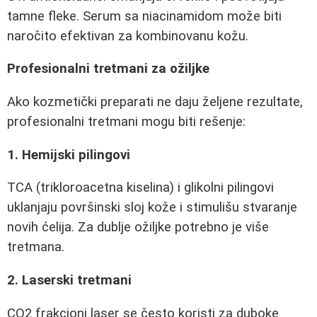
tamne fleke. Serum sa niacinamidom može biti
naročito efektivan za kombinovanu kožu.
Profesionalni tretmani za ožiljke
Ako kozmetički preparati ne daju željene rezultate,
profesionalni tretmani mogu biti rešenje:
1. Hemijski pilingovi
TCA (trikloroacetna kiselina) i glikolni pilingovi
uklanjaju površinski sloj kože i stimulišu stvaranje
novih ćelija. Za dublje ožiljke potrebno je više
tretmana.
2. Laserski tretmani
CO2 frakcioni laser se često koristi za duboke