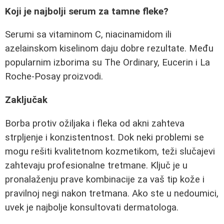
Koji je najbolji serum za tamne fleke?
Serumi sa vitaminom C, niacinamidom ili
azelainskom kiselinom daju dobre rezultate. Među
popularnim izborima su The Ordinary, Eucerin i La
Roche-Posay proizvodi.
Zaključak
Borba protiv ožiljaka i fleka od akni zahteva
strpljenje i konzistentnost. Dok neki problemi se
mogu rešiti kvalitetnom kozmetikom, teži slučajevi
zahtevaju profesionalne tretmane. Ključ je u
pronalaženju prave kombinacije za vaš tip kože i
pravilnoj negi nakon tretmana. Ako ste u nedoumici,
uvek je najbolje konsultovati dermatologa.