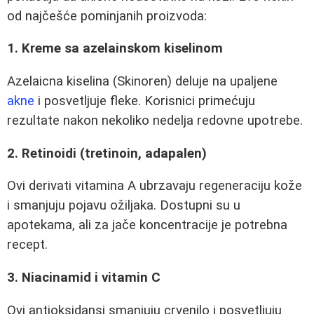
od najčešće pominjanih proizvoda:
1. Kreme sa azelainskom kiselinom
Azelaicna kiselina (Skinoren) deluje na upaljene
akne
i posvetljuje fleke. Korisnici primećuju
rezultate nakon nekoliko nedelja redovne upotrebe.
2. Retinoidi (tretinoin, adapalen)
Ovi derivati vitamina A ubrzavaju regeneraciju kože
i smanjuju pojavu ožiljaka. Dostupni su u
apotekama, ali za jače koncentracije je potrebna
recept.
3. Niacinamid i vitamin C
Ovi antioksidansi smanjuju crvenilo i posvetljuju