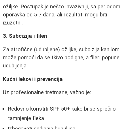
ožiljke. Postupak je nešto invazivniji, sa periodom
oporavka od 5-7 dana, ali rezultati mogu biti
izuzetni.
3. Subcizija i fileri
Za atrofične (udubljene) ožiljke, subcizija kanilom
može pomoći da se tkivo podigne, a fileri popune
udubljenja.
Kućni lekovi i prevencija
Uz profesionalne tretmane, važno je:
Redovno koristiti SPF 50+ kako bi se sprečilo
tamnjenje fleka
Izbegavati cedjenje bubuljica