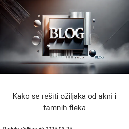
Kako se rešiti ožiljaka od akni i
tamnih fleka
Radula Vidljinović
2025-03-25