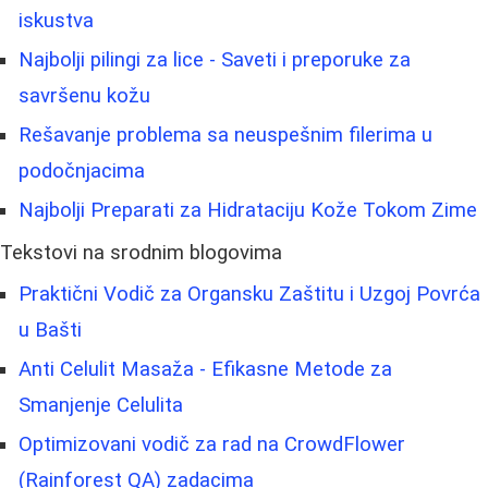
iskustva
Najbolji pilingi za lice - Saveti i preporuke za
savršenu kožu
Rešavanje problema sa neuspešnim filerima u
podočnjacima
Najbolji Preparati za Hidrataciju Kože Tokom Zime
Tekstovi na srodnim blogovima
Praktični Vodič za Organsku Zaštitu i Uzgoj Povrća
u Bašti
Anti Celulit Masaža - Efikasne Metode za
Smanjenje Celulita
Optimizovani vodič za rad na CrowdFlower
(Rainforest QA) zadacima