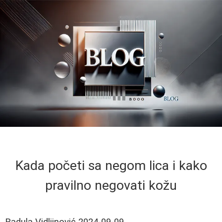
Kada početi sa negom lica i kako
pravilno negovati kožu
Radula Vidljinović
2024-09-09