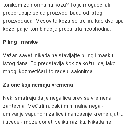
tonikom za normalnu kožu? To je moguće, ali
preporučuje se da proizvodi budu od istog
proizvođača. Mesovita koža se tretira kao dva tipa
kože, pa je kombinacija preparata neophodna.
Piling i maske
Važan savet: nikada ne stavljajte piling i masku
istog dana. To predstavlja šok za kožu lica, iako
mnogi kozmetičari to rade u salonima.
Za one koji nemaju vremena
Neki smatraju da je nega lica previše vremena
zahtevna. Međutim, čak i minimalna nega -
umivanje sapunom za lice i nanošenje kreme ujutru
i uveče - može doneti veliku razliku. Nikada ne