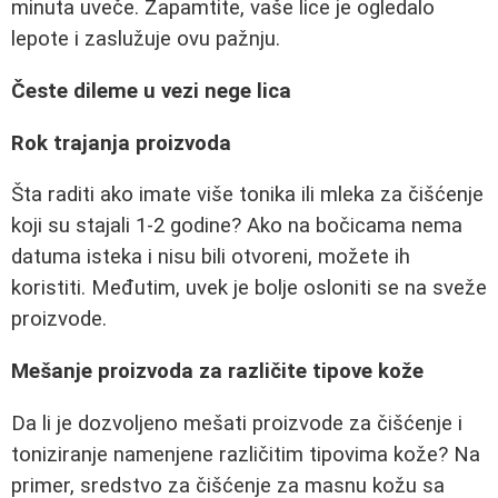
minuta uveče. Zapamtite, vaše lice je ogledalo
lepote i zaslužuje ovu pažnju.
Česte dileme u vezi nege lica
Rok trajanja proizvoda
Šta raditi ako imate više tonika ili mleka za čišćenje
koji su stajali 1-2 godine? Ako na bočicama nema
datuma isteka i nisu bili otvoreni, možete ih
koristiti. Međutim, uvek je bolje osloniti se na sveže
proizvode.
Mešanje proizvoda za različite tipove kože
Da li je dozvoljeno mešati proizvode za čišćenje i
toniziranje namenjene različitim tipovima kože? Na
primer, sredstvo za čišćenje za masnu kožu sa