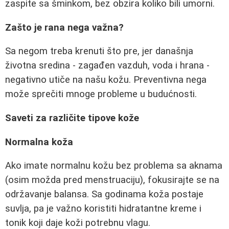
zaspite sa šminkom, bez obzira koliko bili umorni.
Zašto je rana nega važna?
Sa negom treba krenuti što pre, jer današnja
životna sredina - zagađen vazduh, voda i hrana -
negativno utiče na našu kožu. Preventivna nega
može sprečiti mnoge probleme u budućnosti.
Saveti za različite tipove kože
Normalna koža
Ako imate normalnu kožu bez problema sa aknama
(osim možda pred menstruaciju), fokusirajte se na
održavanje balansa. Sa godinama koža postaje
suvlja, pa je važno koristiti hidratantne kreme i
tonik koji daje koži potrebnu vlagu.