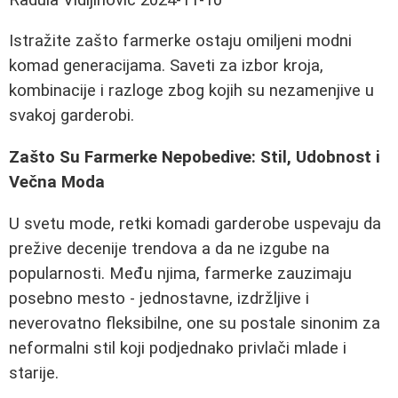
Istražite zašto farmerke ostaju omiljeni modni
komad generacijama. Saveti za izbor kroja,
kombinacije i razloge zbog kojih su nezamenjive u
svakoj garderobi.
Zašto Su Farmerke Nepobedive: Stil, Udobnost i
Večna Moda
U svetu mode, retki komadi garderobe uspevaju da
prežive decenije trendova a da ne izgube na
popularnosti. Među njima, farmerke zauzimaju
posebno mesto - jednostavne, izdržljive i
neverovatno fleksibilne, one su postale sinonim za
neformalni stil koji podjednako privlači mlade i
starije.