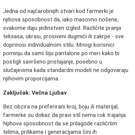
Jedna od najčarobnijih stvari kod farmerki je
njihova sposobnost da, iako masovno nošene,
svakome daju jedinstven izgled. Različite pranja
teksasa, ukrasi, prosiveni dugmići ili zakrpe - sve
doprinosi individualnom stilu. Mnogi korisnici
pominju da sami šiju pantalone po meri kako bi
postigli savršeno pristajanje, posebno u
slučajevima kada standardni modeli ne odgovaraju
njihovim proporcijama.
Zaključak: Večna Ljubav
Bez obzira na preferirani kroj, boju ili materijal,
farmerke su dokaz da pravi stil nema rok trajanja.
Njihova sposobnost da se prilagode različitim
telima, prilikama i generacijama čini ih