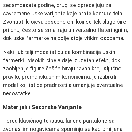
sedamdesete godine, drugi se opredeljuju za
savremene uske varijante koje prate konture tela.
Zvonasti krojevi, posebno oni koji se tek blago šire
pri dnu, često se smatraju univerzalno flateringnim,
dok uske farmerke najbolje stoje vitkim osobama.
Neki ljubitelji mode ističu da kombinacija uskih
farmerki i visokih cipela daje izuzetan efekt, dok
zaobljenije figure češće biraju ravan kroj. Ključno
pravilo, prema iskusnim korisnicima, je izabrati
model koji ističe prednosti a umanjuje eventualne
nedostatke.
Materijali i Sezonske Varijante
Pored klasičnog teksasa, lanene pantalone sa
zvonastim nogavicama spominju se kao omiljena