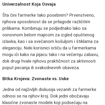
Univerzalnost Koja Osvaja
Šta čini farmerke tako posebnim? Prvenstveno,
njihova sposobnost da se prilagode različitim
prilikama. Kombinuju se podjednako lako sa
osnovnom belom majicom za izgled opuštenog
izlaska, kao i sa svečanom košuljom i štiklama za
eleganciju. Neki korisnici ističu da u farmerkama
mogu ići kako na pijacu tako i na večernju zabavu,
dok drugi hvale njihovu praktičnost za aktivnosti
poput pecanja ili svakodnevnih obaveza.
Bitka Krojeva: Zvonaste vs. Uske
Jedna od najživljih diskusija vezanih za farmerke
odnosi se na njihov kroj. Dok jedni obožavaju
klasične zvonaste modele koji podsećaju na