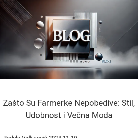
Zašto Su Farmerke Nepobedive: Stil,
Udobnost i Večna Moda
Radula Vidljinović
2024-11-10