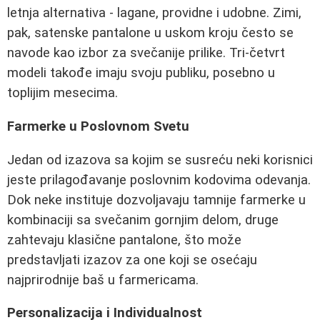
letnja alternativa - lagane, providne i udobne. Zimi,
pak, satenske pantalone u uskom kroju često se
navode kao izbor za svečanije prilike. Tri-četvrt
modeli takođe imaju svoju publiku, posebno u
toplijim mesecima.
Farmerke u Poslovnom Svetu
Jedan od izazova sa kojim se susreću neki korisnici
jeste prilagođavanje poslovnim kodovima odevanja.
Dok neke instituje dozvoljavaju tamnije farmerke u
kombinaciji sa svečanim gornjim delom, druge
zahtevaju klasične pantalone, što može
predstavljati izazov za one koji se osećaju
najprirodnije baš u farmericama.
Personalizacija i Individualnost