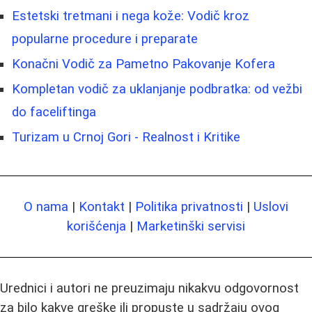
Estetski tretmani i nega kože: Vodič kroz
popularne procedure i preparate
Konačni Vodič za Pametno Pakovanje Kofera
Kompletan vodič za uklanjanje podbratka: od vežbi
do faceliftinga
Turizam u Crnoj Gori - Realnost i Kritike
O nama
|
Kontakt
|
Politika privatnosti
|
Uslovi
korišćenja
|
Marketinški servisi
Urednici i autori ne preuzimaju nikakvu odgovornost
za bilo kakve greške ili propuste u sadržaju ovog