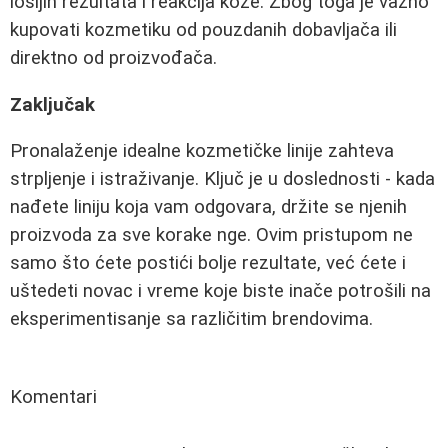
lošijih rezultata i reakcija kože. Zbog toga je važno
kupovati kozmetiku od pouzdanih dobavljača ili
direktno od proizvođača.
Zaključak
Pronalaženje idealne kozmetičke linije zahteva
strpljenje i istraživanje. Ključ je u doslednosti - kada
nađete liniju koja vam odgovara, držite se njenih
proizvoda za sve korake nge. Ovim pristupom ne
samo što ćete postići bolje rezultate, već ćete i
uštedeti novac i vreme koje biste inače potrošili na
eksperimentisanje sa različitim brendovima.
Komentari