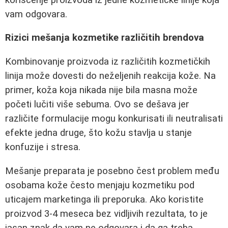
vam odgovara.
Rizici mešanja kozmetike različitih brendova
Kombinovanje proizvoda iz različitih kozmetičkih
linija može dovesti do neželjenih reakcija kože. Na
primer, koža koja nikada nije bila masna može
početi lučiti više sebuma. Ovo se dešava jer
različite formulacije mogu konkurisati ili neutralisati
efekte jedna druge, što kožu stavlja u stanje
konfuzije i stresa.
Mešanje preparata je posebno čest problem među
osobama kože često menjaju kozmetiku pod
uticajem marketinga ili preporuka. Ako koristite
proizvod 3-4 meseca bez vidljivih rezultata, to je
jasan znak da vam ne odgovara i da ga treba