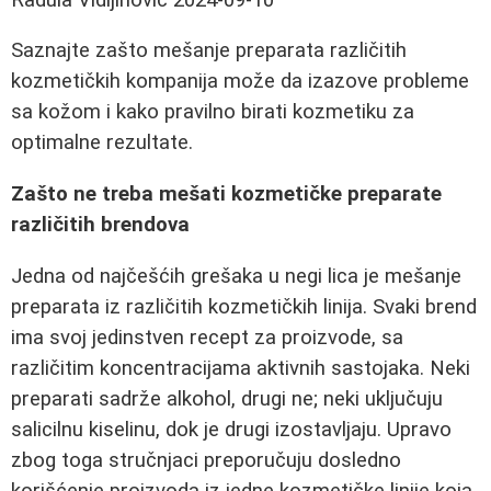
Saznajte zašto mešanje preparata različitih
kozmetičkih kompanija može da izazove probleme
sa kožom i kako pravilno birati kozmetiku za
optimalne rezultate.
Zašto ne treba mešati kozmetičke preparate
različitih brendova
Jedna od najčešćih grešaka u negi lica je mešanje
preparata iz različitih kozmetičkih linija. Svaki brend
ima svoj jedinstven recept za proizvode, sa
različitim koncentracijama aktivnih sastojaka. Neki
preparati sadrže alkohol, drugi ne; neki uključuju
salicilnu kiselinu, dok je drugi izostavljaju. Upravo
zbog toga stručnjaci preporučuju dosledno
korišćenje proizvoda iz jedne kozmetičke linije koja