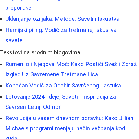
preporuke
Uklanjanje ožiljaka: Metode, Saveti i Iskustva
Hemijski piling: Vodič za tretmane, iskustva i
savete
Tekstovi na srodnim blogovima
Rumenilo i Njegova Moć: Kako Postići Svež i Zdraž
Izgled Uz Savremene Tretmane Lica
Konačan Vodič za Odabir Savršenog Jastuka
Letovanje 2024: Ideje, Saveti i Inspiracija za
Savršen Letnji Odmor
Revolucija u vašem dnevnom boravku: Kako Jillian
Michaels programi menjaju način vežbanja kod
kuće