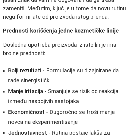
zameniti. Međutim, ključ je u tome da novu rutinu
negu formirate od proizvoda istog brenda.
Prednosti korišćenja jedne kozmetičke linije
Dosledna upotreba proizvoda iz iste linije ima
brojne prednosti:
Bolji rezultati
- Formulacije su dizajnirane da
rade sinergistički
Manje iritacija
- Smanjuje se rizik od reakcija
između nespojivih sastojaka
Ekonomičnost
- Dugoročno se troši manje
novca na eksperimentisanje
Jednostavnost
- Rutina postaje lakša za