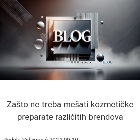
Zašto ne treba mešati kozmetičke
preparate različitih brendova
Radula Vidljinović
2024-09-10