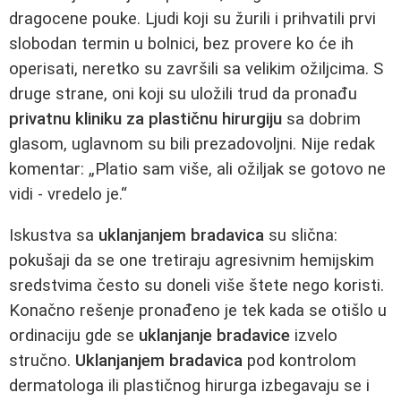
dragocene pouke. Ljudi koji su žurili i prihvatili prvi
slobodan termin u bolnici, bez provere ko će ih
operisati, neretko su završili sa velikim ožiljcima. S
druge strane, oni koji su uložili trud da pronađu
privatnu kliniku za plastičnu hirurgiju
sa dobrim
glasom, uglavnom su bili prezadovoljni. Nije redak
komentar: „Platio sam više, ali ožiljak se gotovo ne
vidi - vredelo je.“
Iskustva sa
uklanjanjem bradavica
su slična:
pokušaji da se one tretiraju agresivnim hemijskim
sredstvima često su doneli više štete nego koristi.
Konačno rešenje pronađeno je tek kada se otišlo u
ordinaciju gde se
uklanjanje bradavice
izvelo
stručno.
Uklanjanjem bradavica
pod kontrolom
dermatologa ili plastičnog hirurga izbegavaju se i