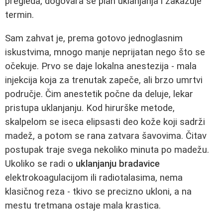
pregleda, dogovara se plan uklanjanja i zakazuje
termin.
Sam zahvat je, prema gotovo jednoglasnim
iskustvima, mnogo manje neprijatan nego što se
očekuje. Prvo se daje lokalna anestezija - mala
injekcija koja za trenutak zapeče, ali brzo umrtvi
područje. Čim anestetik počne da deluje, lekar
pristupa uklanjanju. Kod hirurške metode,
skalpelom se iseca elipsasti deo kože koji sadrži
madež, a potom se rana zatvara šavovima. Čitav
postupak traje svega nekoliko minuta po madežu.
Ukoliko se radi o
uklanjanju bradavice
elektrokoagulacijom ili radiotalasima, nema
klasičnog reza - tkivo se precizno ukloni, a na
mestu tretmana ostaje mala krastica.