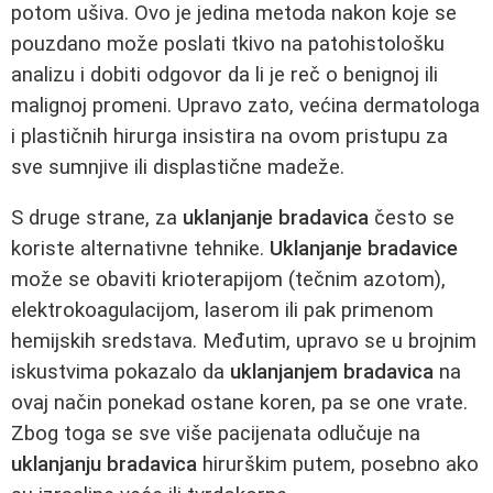
potom ušiva. Ovo je jedina metoda nakon koje se
pouzdano može poslati tkivo na patohistološku
analizu i dobiti odgovor da li je reč o benignoj ili
malignoj promeni. Upravo zato, većina dermatologa
i plastičnih hirurga insistira na ovom pristupu za
sve sumnjive ili displastične madeže.
S druge strane, za
uklanjanje bradavica
često se
koriste alternativne tehnike.
Uklanjanje bradavice
može se obaviti krioterapijom (tečnim azotom),
elektrokoagulacijom, laserom ili pak primenom
hemijskih sredstava. Međutim, upravo se u brojnim
iskustvima pokazalo da
uklanjanjem bradavica
na
ovaj način ponekad ostane koren, pa se one vrate.
Zbog toga se sve više pacijenata odlučuje na
uklanjanju bradavica
hirurškim putem, posebno ako