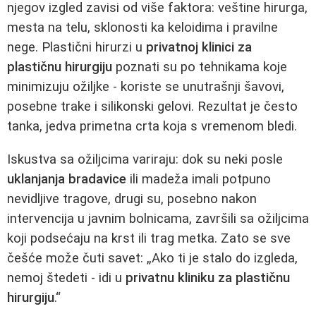
njegov izgled zavisi od više faktora: veštine hirurga,
mesta na telu, sklonosti ka keloidima i pravilne
nege. Plastični hirurzi u
privatnoj klinici za
plastičnu hirurgiju
poznati su po tehnikama koje
minimizuju ožiljke - koriste se unutrašnji šavovi,
posebne trake i silikonski gelovi. Rezultat je često
tanka, jedva primetna crta koja s vremenom bledi.
Iskustva sa ožiljcima variraju: dok su neki posle
uklanjanja bradavice
ili madeža imali potpuno
nevidljive tragove, drugi su, posebno nakon
intervencija u javnim bolnicama, završili sa ožiljcima
koji podsećaju na krst ili trag metka. Zato se sve
češće može čuti savet: „Ako ti je stalo do izgleda,
nemoj štedeti - idi u
privatnu kliniku za plastičnu
hirurgiju
.“