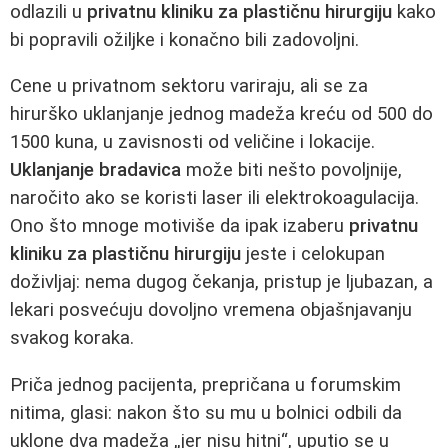
odlazili u
privatnu kliniku za plastičnu hirurgiju
kako
bi popravili ožiljke i konačno bili zadovoljni.
Cene u privatnom sektoru variraju, ali se za
hirurško uklanjanje jednog madeža kreću od 500 do
1500 kuna, u zavisnosti od veličine i lokacije.
Uklanjanje bradavica
može biti nešto povoljnije,
naročito ako se koristi laser ili elektrokoagulacija.
Ono što mnoge motiviše da ipak izaberu
privatnu
kliniku za plastičnu hirurgiju
jeste i celokupan
doživljaj: nema dugog čekanja, pristup je ljubazan, a
lekari posvećuju dovoljno vremena objašnjavanju
svakog koraka.
Priča jednog pacijenta, prepričana u forumskim
nitima, glasi: nakon što su mu u bolnici odbili da
uklone dva madeža „jer nisu hitni“, uputio se u