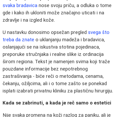
svaka bradavica
nose svoju priču, a odluka o tome
gde i kako ih ukloniti može značajno uticati i na
zdravlje i na izgled kože.
U nastavku donosimo opsežan pregled
svega što
treba da znate
o uklanjanju madeža i bradavica,
oslanjajući se na iskustva stotina pojedinaca,
preporuke stručnjaka i realne slike iz ordinacija
širom regiona. Tekst je namenjen svima koji traže
pouzdane informacije bez nepotrebnog
zastrašivanja - biće reči o metodama, cenama,
čekanju, ožiljcima, ali i o tome zašto se ponekad
isplati izabrati privatnu kliniku za plastičnu hirurgiju.
Kada se zabrinuti, a kada je reč samo o estetici
Nije svaka promena na koži razlog za paniku, ali je