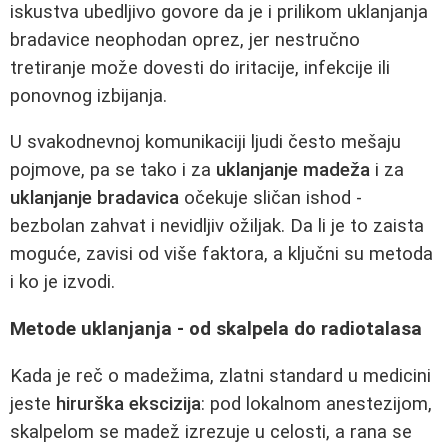
iskustva ubedljivo govore da je i prilikom uklanjanja
bradavice neophodan oprez, jer nestručno
tretiranje može dovesti do iritacije, infekcije ili
ponovnog izbijanja.
U svakodnevnoj komunikaciji ljudi često mešaju
pojmove, pa se tako i za
uklanjanje madeža
i za
uklanjanje bradavica
očekuje sličan ishod -
bezbolan zahvat i nevidljiv ožiljak. Da li je to zaista
moguće, zavisi od više faktora, a ključni su metoda
i ko je izvodi.
Metode uklanjanja - od skalpela do radiotalasa
Kada je reč o madežima, zlatni standard u medicini
jeste
hirurška ekscizija
: pod lokalnom anestezijom,
skalpelom se madež izrezuje u celosti, a rana se