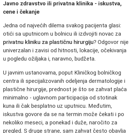
Javno zdravstvo ili privatna klinika - iskustva,
cene i čekanje
Jedna od najvećih dilema svakog pacijenta glasi:
otići sa uputnicom u bolnicu ili izdvojiti novac za
privatnu kliniku za plastičnu hirurgiju
? Odgovor nije
univerzalan i zavisi od hitnosti, lokacije, očekivanja
u pogledu ožiljaka i, naravno, budžeta.
U javnim ustanovama, poput Kliničkog bolničkog
centra ili specijalizovanih odeljenja dermatologije i
plastične hirurgije, prednost je što se zahvat plaća
minimalno - uglavnom participacija od stotinak
kuna ili čak besplatno uz uputnicu. Međutim,
iskustva govore da se na termin može čekati i po
nekoliko meseci, a ponekad i duže, naročito za
pregled. S druge strane, sam zahvat često obavlja