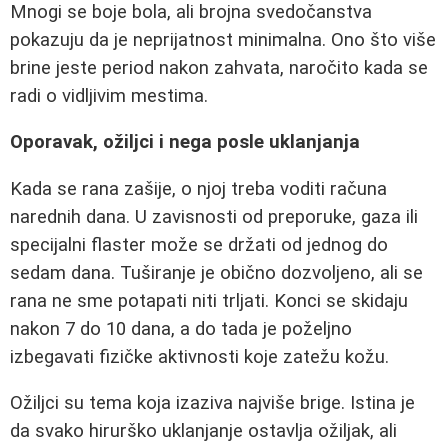
Mnogi se boje bola, ali brojna svedočanstva
pokazuju da je neprijatnost minimalna. Ono što više
brine jeste period nakon zahvata, naročito kada se
radi o vidljivim mestima.
Oporavak, ožiljci i nega posle uklanjanja
Kada se rana zašije, o njoj treba voditi računa
narednih dana. U zavisnosti od preporuke, gaza ili
specijalni flaster može se držati od jednog do
sedam dana. Tuširanje je obično dozvoljeno, ali se
rana ne sme potapati niti trljati. Konci se skidaju
nakon 7 do 10 dana, a do tada je poželjno
izbegavati fizičke aktivnosti koje zatežu kožu.
Ožiljci su tema koja izaziva najviše brige. Istina je
da svako hirurško uklanjanje ostavlja ožiljak, ali