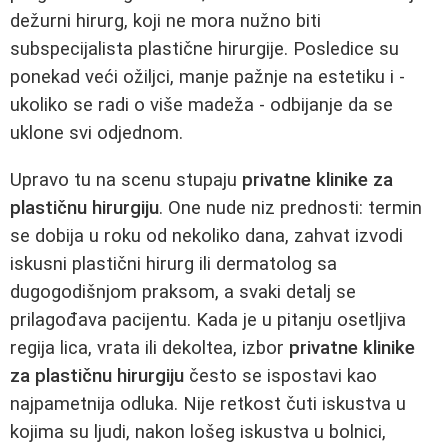
dežurni hirurg, koji ne mora nužno biti
subspecijalista plastične hirurgije. Posledice su
ponekad veći ožiljci, manje pažnje na estetiku i -
ukoliko se radi o više madeža - odbijanje da se
uklone svi odjednom.
Upravo tu na scenu stupaju
privatne klinike za
plastičnu hirurgiju
. One nude niz prednosti: termin
se dobija u roku od nekoliko dana, zahvat izvodi
iskusni plastični hirurg ili dermatolog sa
dugogodišnjom praksom, a svaki detalj se
prilagođava pacijentu. Kada je u pitanju osetljiva
regija lica, vrata ili dekoltea, izbor
privatne klinike
za plastičnu hirurgiju
često se ispostavi kao
najpametnija odluka. Nije retkost čuti iskustva u
kojima su ljudi, nakon lošeg iskustva u bolnici,