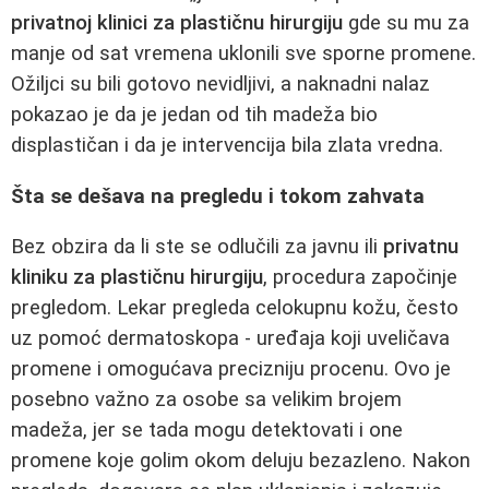
privatnoj klinici za plastičnu hirurgiju
gde su mu za
manje od sat vremena uklonili sve sporne promene.
Ožiljci su bili gotovo nevidljivi, a naknadni nalaz
pokazao je da je jedan od tih madeža bio
displastičan i da je intervencija bila zlata vredna.
Šta se dešava na pregledu i tokom zahvata
Bez obzira da li ste se odlučili za javnu ili
privatnu
kliniku za plastičnu hirurgiju
, procedura započinje
pregledom. Lekar pregleda celokupnu kožu, često
uz pomoć dermatoskopa - uređaja koji uveličava
promene i omogućava precizniju procenu. Ovo je
posebno važno za osobe sa velikim brojem
madeža, jer se tada mogu detektovati i one
promene koje golim okom deluju bezazleno. Nakon