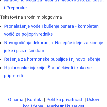
i Preporuke
Tekstovi na srodnim blogovima
Pronalaženje vode i bušenje bunara - kompletan
vodič za poljoprivrednike
Novogodišnja dekoracija: Najlepše ideje za kićenje
jelke i praznični dom
Rešenja za hormonske bubuljice i njihovo lečenje
Hijaluronske injekcije: Šta očekivati i kako se
pripremiti
O nama
|
Kontakt
|
Politika privatnosti
|
Uslovi
korišćenja
|
Marketinški servisi