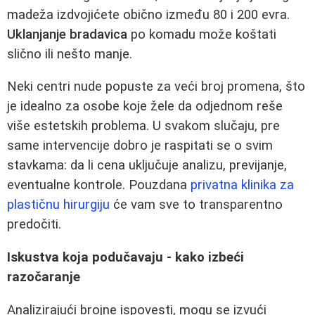
madeža izdvojićete obično između 80 i 200 evra.
Uklanjanje bradavica
po komadu može koštati
slično ili nešto manje.
Neki centri nude popuste za veći broj promena, što
je idealno za osobe koje žele da odjednom reše
više estetskih problema. U svakom slučaju, pre
same intervencije dobro je raspitati se o svim
stavkama: da li cena uključuje analizu, previjanje,
eventualne kontrole. Pouzdana
privatna klinika za
plastičnu hirurgiju
će vam sve to transparentno
predočiti.
Iskustva koja podučavaju - kako izbeći
razočaranje
Analizirajući brojne ispovesti, mogu se izvući