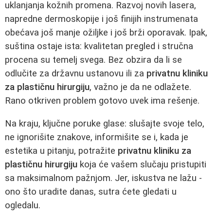
uklanjanja kožnih promena. Razvoj novih lasera,
napredne dermoskopije i još finijih instrumenata
obećava još manje ožiljke i još brži oporavak. Ipak,
suština ostaje ista: kvalitetan pregled i stručna
procena su temelj svega. Bez obzira da li se
odlučite za državnu ustanovu ili za
privatnu kliniku
za plastičnu hirurgiju
, važno je da ne odlažete.
Rano otkriven problem gotovo uvek ima rešenje.
Na kraju, ključne poruke glase: slušajte svoje telo,
ne ignorišite znakove, informišite se i, kada je
estetika u pitanju, potražite
privatnu kliniku za
plastičnu hirurgiju
koja će vašem slučaju pristupiti
sa maksimalnom pažnjom. Jer, iskustva ne lažu -
ono što uradite danas, sutra ćete gledati u
ogledalu.