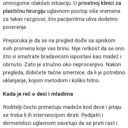
umnogome olakšati situaciju. U
privatnoj klinici za
plastičnu hirurgiju
uglavnom postoji više vremena
za takav razgovor, što pacijentima uliva dodatno
poverenje.
Preporuka je da se na pregled dođe sa spiskom
svih promena koje vas brinu. Nije retkost da se ono
što vi smatrate bradavicom ispostavi kao madež i
obrnuto. Zato je stručno oko neprocenjivo. Nakon
pregleda, dobićete tačne smernice: da li je potrebno
uklanjanje, kojom metodom i koliko hitno.
Kada je reč o deci i mladima
Roditelji često primećuju madeže kod dece i pitaju
se treba li ih intervencijom dirati. Pedijatri i
dermatolozi uglavnom savetuju da se prati rast i