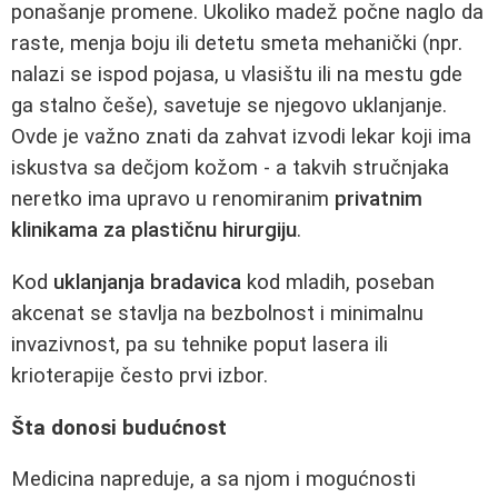
ponašanje promene. Ukoliko madež počne naglo da
raste, menja boju ili detetu smeta mehanički (npr.
nalazi se ispod pojasa, u vlasištu ili na mestu gde
ga stalno češe), savetuje se njegovo uklanjanje.
Ovde je važno znati da zahvat izvodi lekar koji ima
iskustva sa dečjom kožom - a takvih stručnjaka
neretko ima upravo u renomiranim
privatnim
klinikama za plastičnu hirurgiju
.
Kod
uklanjanja bradavica
kod mladih, poseban
akcenat se stavlja na bezbolnost i minimalnu
invazivnost, pa su tehnike poput lasera ili
krioterapije često prvi izbor.
Šta donosi budućnost
Medicina napreduje, a sa njom i mogućnosti