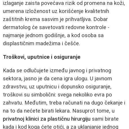
izlaganje zaista povećava rizik od promena na koži,
umerena izloženost uz korišćenje kvalitetnih
zaštitnih krema sasvim je prihvatljiva. Dobar
dermatolog će savetovati redovne kontrole -
najmanje jednom godišnje, a kod osoba sa
displastičnim madežima i češće.
Troškovi, uputnice i osiguranje
Kada se odlučujete između javnog i privatnog
sektora, jasno je da cena igra ulogu. U javnom
zdravstvu, uz uputnicu i dopunsko osiguranje,
troškovi su simbolični: svega nekoliko evra po
zahvatu. Međutim, treba računati na dugo čekanje i
na to da nećete birati lekara. Nasuprot tome, u
privatnoj klinici za plastičnu hirurgiju
sami birate
kada i kod koga ćete otići, a za uklanjanje jednog