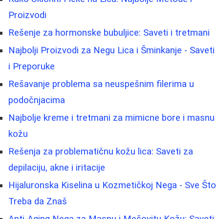
Proizvodi
Rešenje za hormonske bubuljice: Saveti i tretmani
Najbolji Proizvodi za Negu Lica i Šminkanje - Saveti
i Preporuke
Rešavanje problema sa neuspešnim filerima u
podočnjacima
Najbolje kreme i tretmani za mimicne bore i masnu
kožu
Rešenja za problematičnu kožu lica: Saveti za
depilaciju, akne i iritacije
Hijaluronska Kiselina u Kozmetičkoj Nega - Sve Što
Treba da Znaš
Anti-Aging Nega za Masnu i Mešovitu Kožu: Saveti