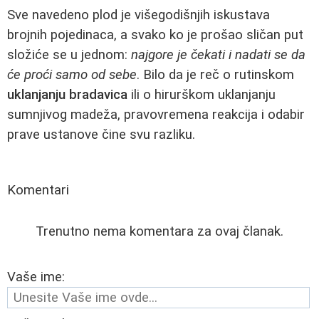
Sve navedeno plod je višegodišnjih iskustava
brojnih pojedinaca, a svako ko je prošao sličan put
složiće se u jednom:
najgore je čekati i nadati se da
će proći samo od sebe
. Bilo da je reč o rutinskom
uklanjanju bradavica
ili o hirurškom uklanjanju
sumnjivog madeža, pravovremena reakcija i odabir
prave ustanove čine svu razliku.
Komentari
Trenutno nema komentara za ovaj članak.
Vaše ime: