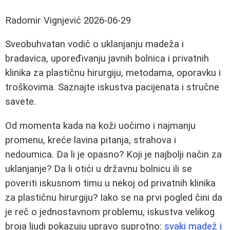
Radomir Vignjević
2026-06-29
Sveobuhvatan vodič o uklanjanju madeža i
bradavica, upoređivanju javnih bolnica i privatnih
klinika za plastičnu hirurgiju, metodama, oporavku i
troškovima. Saznajte iskustva pacijenata i stručne
savete.
Od momenta kada na koži uočimo i najmanju
promenu, kreće lavina pitanja, strahova i
nedoumica. Da li je opasno? Koji je najbolji način za
uklanjanje? Da li otići u državnu bolnicu ili se
poveriti iskusnom timu u nekoj od privatnih klinika
za plastičnu hirurgiju? Iako se na prvi pogled čini da
je reč o jednostavnom problemu, iskustva velikog
broja ljudi pokazuju upravo suprotno:
svaki madež i