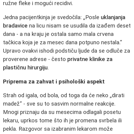
ružne fleke i mogući recidivi.
Jedna pacijentkinja je svedočila: „Posle
uklanjanja
bradavice
na licu nisam se usudila da izađem deset
dana - a na kraju je ostala samo mala crvena
tačkica koja je za mesec dana potpuno nestala.“
Upravo ovakvi ishodi podstiču ljude da se odluče za
proverene adrese - često
privatne klinike za
plastičnu hirurgiju
.
Priprema za zahvat i psihološki aspekt
Strah od igala, od bola, od toga da će neko „dirati
madež“ - sve su to sasvim normalne reakcije.
Mnogi priznaju da su mesecima odlagali posetu
lekaru, uprkos tome što ih je promena svrbela ili
pekla. Razgovor sa izabranim lekarom može