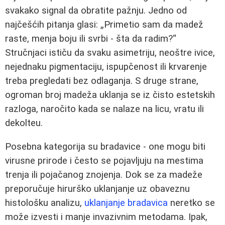
svakako signal da obratite pažnju. Jedno od
najčešćih pitanja glasi: „Primetio sam da madež
raste, menja boju ili svrbi - šta da radim?“
Stručnjaci ističu da svaku asimetriju, neoštre ivice,
nejednaku pigmentaciju, ispupčenost ili krvarenje
treba pregledati bez odlaganja. S druge strane,
ogroman broj madeža uklanja se iz čisto estetskih
razloga, naročito kada se nalaze na licu, vratu ili
dekolteu.
Posebna kategorija su bradavice - one mogu biti
virusne prirode i često se pojavljuju na mestima
trenja ili pojačanog znojenja. Dok se za madeže
preporučuje hirurško uklanjanje uz obaveznu
histološku analizu,
uklanjanje bradavica
neretko se
može izvesti i manje invazivnim metodama. Ipak,