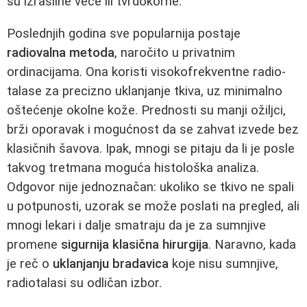
su izrasline veće ili tvrdokorne.
Poslednjih godina sve popularnija postaje
radiovalna metoda
, naročito u privatnim
ordinacijama. Ona koristi visokofrekventne radio-
talase za precizno uklanjanje tkiva, uz minimalno
oštećenje okolne kože. Prednosti su manji ožiljci,
brži oporavak i mogućnost da se zahvat izvede bez
klasičnih šavova. Ipak, mnogi se pitaju da li je posle
takvog tretmana moguća histološka analiza.
Odgovor nije jednoznačan: ukoliko se tkivo ne spali
u potpunosti, uzorak se može poslati na pregled, ali
mnogi lekari i dalje smatraju da je za sumnjive
promene
sigurnija klasična hirurgija
. Naravno, kada
je reč o
uklanjanju bradavica
koje nisu sumnjive,
radiotalasi su odličan izbor.