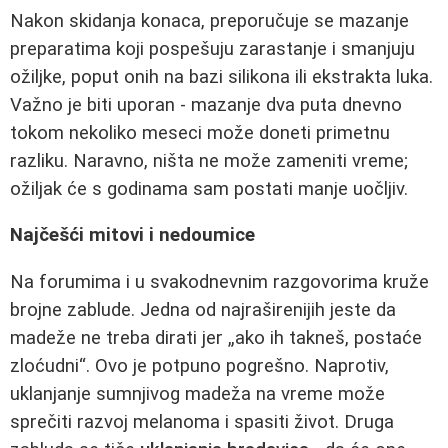
Nakon skidanja konaca, preporučuje se mazanje
preparatima koji pospešuju zarastanje i smanjuju
ožiljke, poput onih na bazi silikona ili ekstrakta luka.
Važno je biti uporan - mazanje dva puta dnevno
tokom nekoliko meseci može doneti primetnu
razliku. Naravno, ništa ne može zameniti vreme;
ožiljak će s godinama sam postati manje uočljiv.
Najčešći mitovi i nedoumice
Na forumima i u svakodnevnim razgovorima kruže
brojne zablude. Jedna od najraširenijih jeste da
madeže ne treba dirati jer „ako ih takneš, postaće
zloćudni“. Ovo je potpuno pogrešno. Naprotiv,
uklanjanje sumnjivog madeža na vreme može
sprečiti razvoj melanoma i spasiti život. Druga