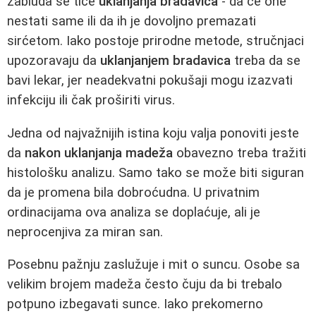
zabluda se tiče
uklanjanja bradavica
- da će one
nestati same ili da ih je dovoljno premazati
sirćetom. Iako postoje prirodne metode, stručnjaci
upozoravaju da
uklanjanjem bradavica
treba da se
bavi lekar, jer neadekvatni pokušaji mogu izazvati
infekciju ili čak proširiti virus.
Jedna od najvažnijih istina koju valja ponoviti jeste
da
nakon uklanjanja madeža
obavezno treba tražiti
histološku analizu. Samo tako se može biti siguran
da je promena bila dobroćudna. U privatnim
ordinacijama ova analiza se doplaćuje, ali je
neprocenjiva za miran san.
Posebnu pažnju zaslužuje i mit o suncu. Osobe sa
velikim brojem madeža često čuju da bi trebalo
potpuno izbegavati sunce. Iako prekomerno