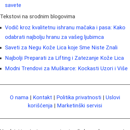
savete
Tekstovi na srodnim blogovima
Vodič kroz kvalitetnu ishranu mačaka i pasa: Kako
odabrati najbolju hranu za vašeg ljubimca
Saveti za Negu Kože Lica koje Sme Niste Znali
Najbolji Preparati za Lifting i Zatezanje Kože Lica
Modni Trendovi za Muškarce: Kockasti Uzori i Više
O nama
|
Kontakt
|
Politika privatnosti
|
Uslovi
korišćenja
|
Marketinški servisi