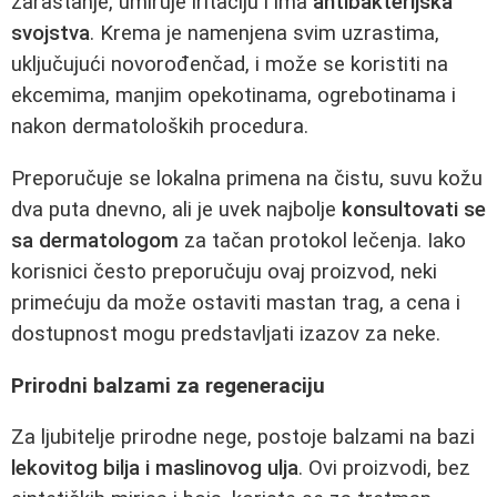
zarastanje, umiruje iritaciju i ima
antibakterijska
svojstva
. Krema je namenjena svim uzrastima,
uključujući novorođenčad, i može se koristiti na
ekcemima, manjim opekotinama, ogrebotinama i
nakon dermatoloških procedura.
Preporučuje se lokalna primena na čistu, suvu kožu
dva puta dnevno, ali je uvek najbolje
konsultovati se
sa dermatologom
za tačan protokol lečenja. Iako
korisnici često preporučuju ovaj proizvod, neki
primećuju da može ostaviti mastan trag, a cena i
dostupnost mogu predstavljati izazov za neke.
Prirodni balzami za regeneraciju
Za ljubitelje prirodne nege, postoje balzami na bazi
lekovitog bilja i maslinovog ulja
. Ovi proizvodi, bez