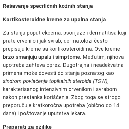
Rešavanje specifičnih kožnih stanja
Kortikosteroidne kreme za upalna stanja
Za stanja poput ekcema, psorijaze i dermatitisa koji
prate crvenilo i jak svrab, dermatolozi često
prepisuju kreme sa kortikosteroidima. Ove kreme
brzo smanjuju upalu i simptome
. Međutim, njihova
upotreba zahteva oprez. Dugotrajna i neadekvatna
primena može dovesti do stanja poznatog kao
sindrom povlačenja topikalnih steroida (TSW)
,
karakterisanog intenzivnim crvenilom i svrabom
nakon prestanka korišćenja. Zbog toga se strogo
preporučuje kratkoročna upotreba (obično do 14
dana) i poštovanje uputstva lekara.
Preparati za ožiljke