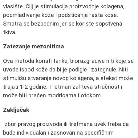
vlasište. Cilj je stimulacija proizvodnje kolagena,
podmlađivanje kože i podsticanje rasta kose.
Smatra se bezbednim jer se koriste sopstvena
tkiva.
Zatezanje mezonitima
Ova metoda koristi tanke, biorazgradive niti koje se
uvode ispod kože da bi je podigle i zategnule. Niti
stimulišu stvaranje novog kolagena, a efekat može
trajati 1-2 godine. Tretman zahteva stručnost i
može biti praćen modricama i otokom.
Zaključak
Izbor pravog proizvoda ili tretmana uvek treba da
bude individualan i zasnovan na specifičnim