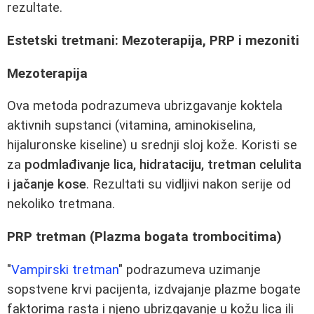
rezultate.
Estetski tretmani: Mezoterapija, PRP i mezoniti
Mezoterapija
Ova metoda podrazumeva ubrizgavanje koktela
aktivnih supstanci (vitamina, aminokiselina,
hijaluronske kiseline) u srednji sloj kože. Koristi se
za
podmlađivanje lica, hidrataciju, tretman celulita
i jačanje kose
. Rezultati su vidljivi nakon serije od
nekoliko tretmana.
PRP tretman (Plazma bogata trombocitima)
"
Vampirski tretman
" podrazumeva uzimanje
sopstvene krvi pacijenta, izdvajanje plazme bogate
faktorima rasta i njeno ubrizgavanje u kožu lica ili