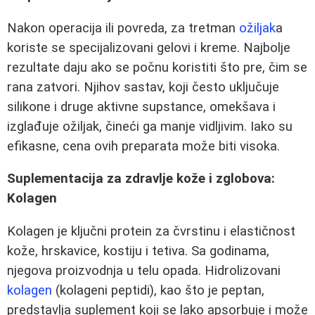
Nakon operacija ili povreda, za tretman
ožiljak
a
koriste se specijalizovani gelovi i kreme. Najbolje
rezultate daju ako se počnu koristiti što pre, čim se
rana zatvori. Njihov sastav, koji često uključuje
silikone i druge aktivne supstance, omekšava i
izglađuje ožiljak, čineći ga manje vidljivim. Iako su
efikasne, cena ovih preparata može biti visoka.
Suplementacija za zdravlje kože i zglobova:
Kolagen
Kolagen je ključni protein za čvrstinu i elastičnost
kože, hrskavice, kostiju i tetiva. Sa godinama,
njegova proizvodnja u telu opada. Hidrolizovani
kolagen
(kolageni peptidi), kao što je peptan,
predstavlja suplement koji se lako apsorbuje i može