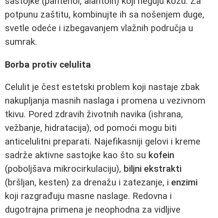
sastojke (pantenol, alantoin) koji neguju kožu. Za
potpunu zaštitu, kombinujte ih sa nošenjem duge,
svetle odeće i izbegavanjem vlažnih područja u
sumrak.
Borba protiv celulita
Celulit je čest estetski problem koji nastaje zbak
nakupljanja masnih naslaga i promena u vezivnom
tkivu. Pored zdravih životnih navika (ishrana,
vežbanje, hidratacija), od pomoći mogu biti
anticelulitni preparati. Najefikasniji gelovi i kreme
sadrže aktivne sastojke kao što su
kofein
(poboljšava mikrocirkulaciju),
biljni ekstrakti
(bršljan, kesten) za drenažu i zatezanje, i
enzimi
koji razgrađuju masne naslage. Redovna i
dugotrajna primena je neophodna za vidljive