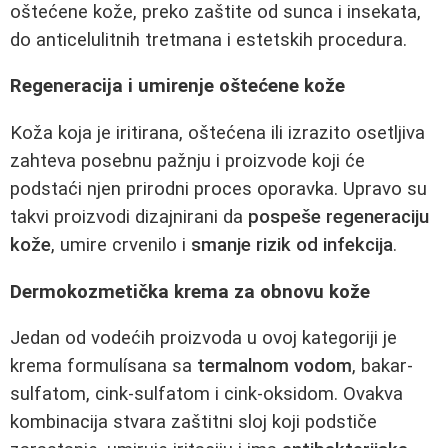
oštećene kože, preko zaštite od sunca i insekata,
do anticelulitnih tretmana i estetskih procedura.
Regeneracija i umirenje oštećene kože
Koža koja je iritirana, oštećena ili izrazito osetljiva
zahteva posebnu pažnju i proizvode koji će
podstaći njen prirodni proces oporavka. Upravo su
takvi proizvodi dizajnirani da
pospeše regeneraciju
kože
, umire crvenilo i
smanje rizik od infekcija
.
Dermokozmetička krema za obnovu kože
Jedan od vodećih proizvoda u ovoj kategoriji je
krema formulísana sa
termalnom vodom
, bakar-
sulfatom, cink-sulfatom i cink-oksidom. Ovakva
kombinacija stvara zaštitni sloj koji podstiče