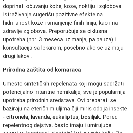
doprineti očuvanju kože, kose, noktiju i zglobova.
Istraživanja sugerišu pozitivne efekte na
hidriranost kože i smanjenje finih linija, kao i na
zdravlje zglobova. Preporučuje se ciklusna
upotreba (npr. 3 meseca uzimanja, pa pauza) i
konsultacija sa lekarom, posebno ako se uzimaju
drugi lekovi.
Prirodna zaštita od komaraca
Umesto sintetičkih repelenata koji mogu sadržati
potencijalno iritantne hemikalije, sve je popularnija
upotreba prirodnih sredstava. Ovi preparati se
baziraju na eteričnim uljima čiji miris odbija insekte
-
citronela, lavanda, eukaliptus, bosiljak
. Pored
repelentnog dejstva, često imaju i umirujuće