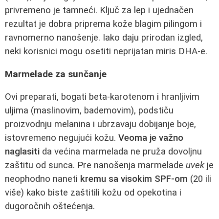
privremeno je tamneći. Ključ za lep i ujednačen
rezultat je dobra priprema kože blagim pilingom i
ravnomerno nanošenje. Iako daju prirodan izgled,
neki korisnici mogu osetiti neprijatan miris DHA-e.
Marmelade za sunčanje
Ovi preparati, bogati beta-karotenom i hranljivim
uljima (maslinovim, bademovim), podstiču
proizvodnju melanina i ubrzavaju dobijanje boje,
istovremeno negujući kožu.
Veoma je važno
naglasiti
da većina marmelada ne pruža dovoljnu
zaštitu od sunca. Pre nanošenja marmelade
uvek
je
neophodno naneti
kremu sa visokim SPF-om
(20 ili
više) kako biste zaštitili kožu od opekotina i
dugoročnih oštećenja.