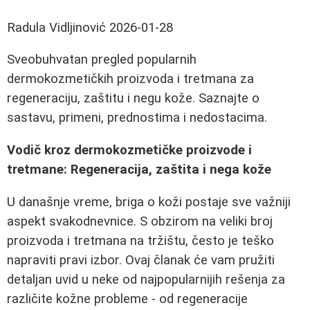
Radula Vidljinović
2026-01-28
Sveobuhvatan pregled popularnih
dermokozmetičkih proizvoda i tretmana za
regeneraciju, zaštitu i negu kože. Saznajte o
sastavu, primeni, prednostima i nedostacima.
Vodič kroz dermokozmetičke proizvode i
tretmane: Regeneracija, zaštita i nega kože
U današnje vreme, briga o koži postaje sve važniji
aspekt svakodnevnice. S obzirom na veliki broj
proizvoda i tretmana na tržištu, često je teško
napraviti pravi izbor. Ovaj članak će vam pružiti
detaljan uvid u neke od najpopularnijih rešenja za
različite kožne probleme - od regeneracije