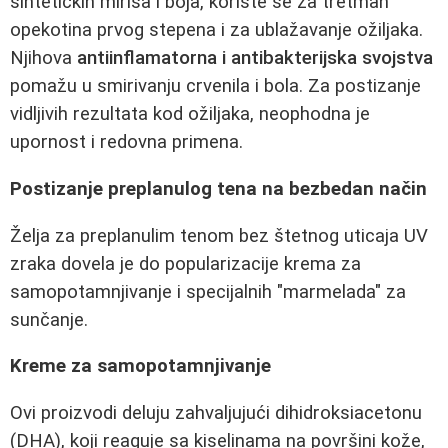
sintetičkih mirisa i boja, koriste se za tretman
opekotina prvog stepena i za ublažavanje ožiljaka.
Njihova
antiinflamatorna i antibakterijska svojstva
pomažu u smirivanju crvenila i bola. Za postizanje
vidljivih rezultata kod ožiljaka, neophodna je
upornost i redovna primena.
Postizanje preplanulog tena na bezbedan način
Želja za preplanulim tenom bez štetnog uticaja UV
zraka dovela je do popularizacije krema za
samopotamnjivanje i specijalnih "marmelada" za
sunčanje.
Kreme za samopotamnjivanje
Ovi proizvodi deluju zahvaljujući dihidroksiacetonu
(DHA), koji reaguje sa kiselinama na površini kože,