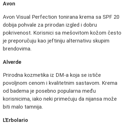
Avon
Avon Visual Perfection tonirana krema sa SPF 20
dobija pohvale za prirodan izgled i dobru
pokrivenost. Korisnici sa mešovitom kožom često
je preporučuju kao jeftiniju alternativu skupim
brendovima.
Alverde
Prirodna kozmetika iz DM-a koja se ističe
povoljnom cenom i kvalitetnim sastavom. Krema
od badema je posebno popularna među
korisnicima, iako neki primećuju da nijansa može
biti malo tamnija.
L'Erbolario