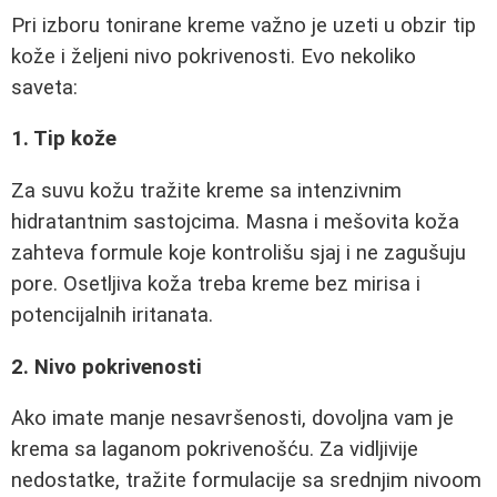
Pri izboru tonirane kreme važno je uzeti u obzir tip
kože i željeni nivo pokrivenosti. Evo nekoliko
saveta:
1. Tip kože
Za suvu kožu tražite kreme sa intenzivnim
hidratantnim sastojcima. Masna i mešovita koža
zahteva formule koje kontrolišu sjaj i ne zagušuju
pore. Osetljiva koža treba kreme bez mirisa i
potencijalnih iritanata.
2. Nivo pokrivenosti
Ako imate manje nesavršenosti, dovoljna vam je
krema sa laganom pokrivenošću. Za vidljivije
nedostatke, tražite formulacije sa srednjim nivoom