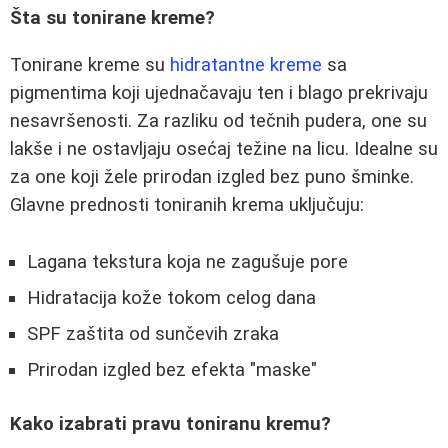
Šta su tonirane kreme?
Tonirane kreme su
hidratantne kreme
sa
pigmentima koji ujednačavaju ten i blago prekrivaju
nesavršenosti. Za razliku od tečnih pudera, one su
lakše i ne ostavljaju osećaj težine na licu. Idealne su
za one koji žele prirodan izgled bez puno šminke.
Glavne prednosti toniranih krema uključuju:
Lagana tekstura koja ne zagušuje pore
Hidratacija kože tokom celog dana
SPF zaštita od sunčevih zraka
Prirodan izgled bez efekta "maske"
Kako izabrati pravu toniranu kremu?