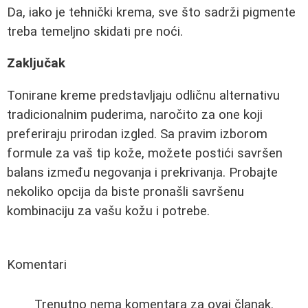
Da, iako je tehnički krema, sve što sadrži pigmente
treba temeljno skidati pre noći.
Zaključak
Tonirane kreme predstavljaju odličnu alternativu
tradicionalnim puderima, naročito za one koji
preferiraju prirodan izgled. Sa pravim izborom
formule za vaš tip kože, možete postići savršen
balans između negovanja i prekrivanja. Probajte
nekoliko opcija da biste pronašli savršenu
kombinaciju za vašu kožu i potrebe.
Komentari
Trenutno nema komentara za ovaj članak.