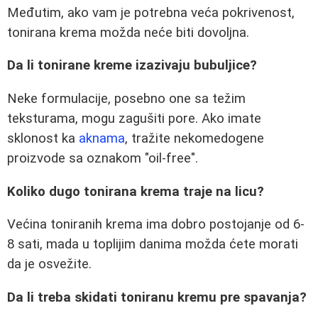
Međutim, ako vam je potrebna veća pokrivenost,
tonirana krema možda neće biti dovoljna.
Da li tonirane kreme izazivaju bubuljice?
Neke formulacije, posebno one sa težim
teksturama, mogu zagušiti pore. Ako imate
sklonost ka
aknama
, tražite nekomedogene
proizvode sa oznakom "oil-free".
Koliko dugo tonirana krema traje na licu?
Većina toniranih krema ima dobro postojanje od 6-
8 sati, mada u toplijim danima možda ćete morati
da je osvežite.
Da li treba skidati toniranu kremu pre spavanja?