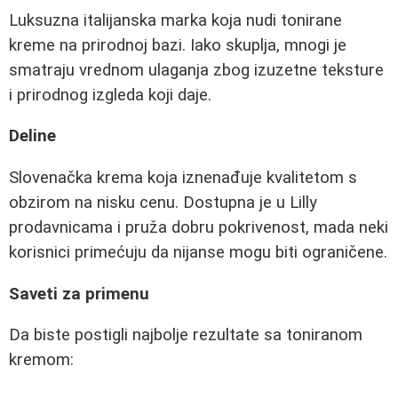
Luksuzna italijanska marka koja nudi tonirane
kreme na prirodnoj bazi. Iako skuplja, mnogi je
smatraju vrednom ulaganja zbog izuzetne teksture
i prirodnog izgleda koji daje.
Deline
Slovenačka krema koja iznenađuje kvalitetom s
obzirom na nisku cenu. Dostupna je u Lilly
prodavnicama i pruža dobru pokrivenost, mada neki
korisnici primećuju da nijanse mogu biti ograničene.
Saveti za primenu
Da biste postigli najbolje rezultate sa toniranom
kremom: