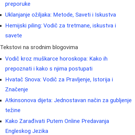
preporuke
Uklanjanje ožiljaka: Metode, Saveti i Iskustva
Hemijski piling: Vodič za tretmane, iskustva i
savete
Tekstovi na srodnim blogovima
Vodič kroz muškarce horoskopa: Kako ih
prepoznati i kako s njima postupati
Hvatač Snova: Vodič za Pravljenje, Istorija i
Značenje
Atkinsonova dijeta: Jednostavan način za gubljenje
težine
Kako Zarađivati Putem Online Predavanja
Engleskog Jezika