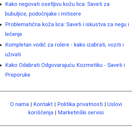
Kako negovati osetljivu kožu lica: Saveti za
bubuljice, podočnjake i mitisere
Problematična koža lica: Saveti i iskustva za negu i
lečenje
Kompletan vodič za rolere - kako izabrati, voziti i
uživati
Kako Odabrati Odgovarajuću Kozmetiku - Saveti i
Preporuke
O nama
|
Kontakt
|
Politika privatnosti
|
Uslovi
korišćenja
|
Marketinški servisi