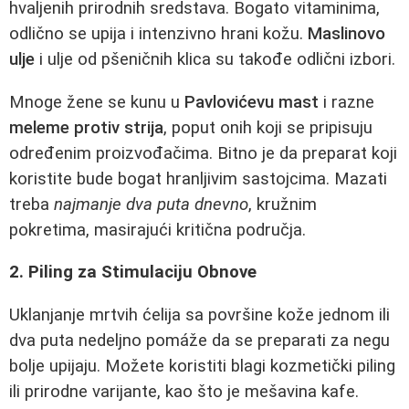
hvaljenih prirodnih sredstava. Bogato vitaminima,
odlično se upija i intenzivno hrani kožu.
Maslinovo
ulje
i ulje od pšeničnih klica su takođe odlični izbori.
Mnoge žene se kunu u
Pavlovićevu mast
i razne
meleme protiv strija
, poput onih koji se pripisuju
određenim proizvođačima. Bitno je da preparat koji
koristite bude bogat hranljivim sastojcima. Mazati
treba
najmanje dva puta dnevno
, kružnim
pokretima, masirajući kritična područja.
2. Piling za Stimulaciju Obnove
Uklanjanje mrtvih ćelija sa površine kože jednom ili
dva puta nedeljno pomáže da se preparati za negu
bolje upijaju. Možete koristiti blagi kozmetički piling
ili prirodne varijante, kao što je mešavina kafe.