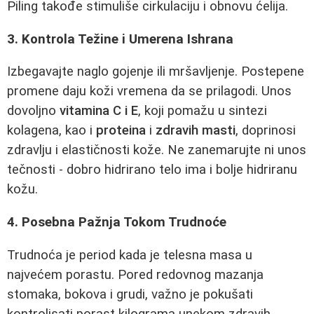
Piling takođe stimuliše cirkulaciju i obnovu ćelija.
3. Kontrola Težine i Umerena Ishrana
Izbegavajte naglo gojenje ili mršavljenje. Postepene
promene daju koži vremena da se prilagodi. Unos
dovoljno
vitamina C i E
, koji pomažu u sintezi
kolagena, kao i
proteina
i
zdravih masti
, doprinosi
zdravlju i elastičnosti kože. Ne zanemarujte ni unos
tečnosti - dobro hidrirano telo ima i bolje hidriranu
kožu.
4. Posebna Pažnja Tokom Trudnoće
Trudnoća je period kada je telesna masa u
najvećem porastu. Pored redovnog mazanja
stomaka, bokova i grudi, važno je pokušati
kontrolisati porast kilograma unekom zdravih