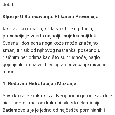
dobiti.
Ključ je U Sprečavanju: Efikasna Prevencija
Iako zvuči otrcano, kada su strije u pitanju,
prevencija je zaista najbolji i najefikasniji lek
.
Svesna i dosledna nega kože može značajno
smanjiti rizik od njihovog nastanka, posebno u
rizičnim periodima kao što su trudnoća, naglo
gojenje ili intenzivni trening za povećanje mišićne
mase.
1. Redovna Hidratacija i Mazanje
Suva koža je krhka koža. Neophodno je održavati je
hidriranom i mekom kako bi bila što elastičnija.
Bademovo ulje
je jedno od najčešće pominjanih i