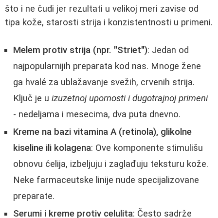
što i ne čudi jer rezultati u velikoj meri zavise od
tipa kože, starosti strija i konzistentnosti u primeni.
Melem protiv strija (npr. "Striet")
: Jedan od
najpopularnijih preparata kod nas. Mnoge žene
ga hvalé za ublažavanje svežih, crvenih strija.
Ključ je u
izuzetnoj upornosti i dugotrajnoj primeni
- nedeljama i mesecima, dva puta dnevno.
Kreme na bazi vitamina A (retinola), glikolne
kiseline ili kolagena
: Ove komponente stimulišu
obnovu ćelija, izbeljuju i zaglađuju teksturu kože.
Neke farmaceutske linije nude specijalizovane
preparate.
Serumi i kreme protiv celulita
: Često sadrže