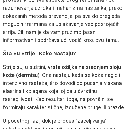
razumevanja uzroka i mehanizma nastanka, preko
dokazanih metoda prevencije, pa sve do pregleda
mogućih tretmana za ublažavanje već postojećih
strija. Cilj nam je da vam pružimo jasan,
informativan i podržavajući vodič kroz ovu temu.
Šta Su Strije i Kako Nastaju?
Strije su, u suštini,
vrsta ožiljka na srednjem sloju
kože (dermisu)
. One nastaju kada se koža naglo i
intenzivno rasteže, što dovodí do pucanja vlakana
elastina i kolagena koja joj daju čvrstinu i
rastegljivost. Kao rezultat toga, na površini se
formiraju karakteristične, izdužene pruge ili brazde.
U početnoj fazi, dok je proces "zaceljivanja"
pukotina aktivan i postoji upala, strije su
crvene,