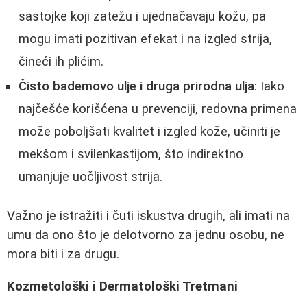
sastojke koji zatežu i ujednačavaju kožu, pa
mogu imati pozitivan efekat i na izgled strija,
čineći ih plićim.
Čisto bademovo ulje i druga prirodna ulja
: Iako
najčešće korišćena u prevenciji, redovna primena
može poboljšati kvalitet i izgled kože, učiniti je
mekšom i svilenkastijom, što indirektno
umanjuje uočljivost strija.
Važno je istražiti i čuti iskustva drugih, ali imati na
umu da ono što je delotvorno za jednu osobu, ne
mora biti i za drugu.
Kozmetološki i Dermatološki Tretmani