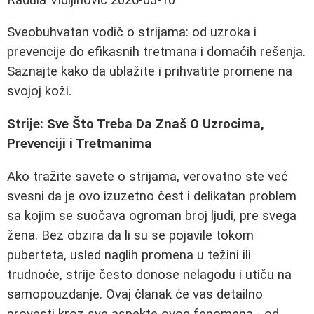
Sveobuhvatan vodič o strijama: od uzroka i
prevencije do efikasnih tretmana i domaćih rešenja.
Saznajte kako da ublažite i prihvatite promene na
svojoj koži.
Strije: Sve Što Treba Da Znaš O Uzrocima,
Prevenciji i Tretmanima
Ako tražite savete o strijama, verovatno ste već
svesni da je ovo izuzetno čest i delikatan problem
sa kojim se suočava ogroman broj ljudi, pre svega
žena. Bez obzira da li su se pojavile tokom
puberteta, usled naglih promena u težini ili
trudnoće, strije često donose nelagodu i utiču na
samopouzdanje. Ovaj članak će vas detailno
provesti kroz sve aspekte ovog fenomena - od