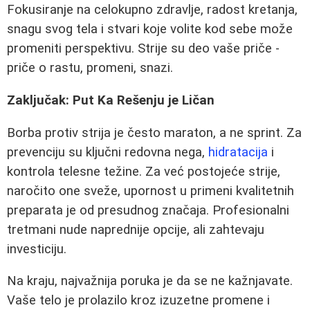
Fokusiranje na celokupno zdravlje, radost kretanja,
snagu svog tela i stvari koje volite kod sebe može
promeniti perspektivu. Strije su deo vaše priče -
priče o rastu, promeni, snazi.
Zaključak: Put Ka Rešenju je Ličan
Borba protiv strija je često maraton, a ne sprint. Za
prevenciju su ključni redovna nega,
hidratacija
i
kontrola telesne težine. Za već postojeće strije,
naročito one sveže, upornost u primeni kvalitetnih
preparata je od presudnog značaja. Profesionalni
tretmani nude naprednije opcije, ali zahtevaju
investiciju.
Na kraju, najvažnija poruka je da se ne kažnjavate.
Vaše telo je prolazilo kroz izuzetne promene i