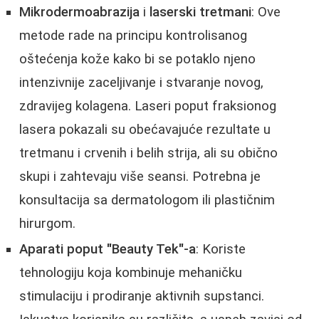
Mikrodermoabrazija
i
laserski tretmani
: Ove
metode rade na principu kontrolisanog
oštećenja kože kako bi se potaklo njeno
intenzivnije zaceljivanje i stvaranje novog,
zdravijeg kolagena. Laseri poput fraksionog
lasera pokazali su obećavajuće rezultate u
tretmanu i crvenih i belih strija, ali su obično
skupi i zahtevaju više seansi. Potrebna je
konsultacija sa dermatologom ili plastičnim
hirurgom.
Aparati poput "Beauty Tek"-a
: Koriste
tehnologiju koja kombinuje mehaničku
stimulaciju i prodiranje aktivnih supstanci.