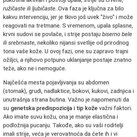
ružičaste ili ljubičaste
. Ova faza je ključna za bilo
kakvu intervenciju, jer je tkivo još uvek "živo" i može
reagovati na tretmane. S vremenom, upala splasne,
krvni sudovi se povlače, i strije postaju
biserno bele
ili srebrnaste
, nekoliko nijansi svetlije od prirodnog
tona vaše kože. U ovoj fazi, one su zapravo trajni
ožiljci, a njihovo potpuno uklanjanje postaje znatno
teže, ako ne i nemoguće.
Najčešća mesta pojavljivanja su abdomen
(stomak), grudi, nadlaktice, bokovi, kukovi, zadnjica i
unutrašnja strana butina. Važno je napomenuti da
su
genetska predispozicija i tip kože
važni faktori.
Ako imate suvu kožu, ona je manje elastična i
podložnija pucanju. Takođe, ako su vaši roditelji
imali strije, veća je verovatnoća da ćete ih i vi