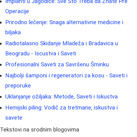
Implanti u Jagodice: Sve Što Treba da Znate Pre
Operacije
Prirodno lečenje: Snaga alternativne medicine i
biljaka
Radiotalasno Skidanje Mladeža i Bradavica u
Beogradu - Iscustva i Saveti
Profesionalni Saveti za Savršenu Šminku
Najbolji šamponi i regeneratori za kosu - Saveti i
preporuke
Uklanjanje ožiljaka: Metode, Saveti i Iskustva
Hemijski piling: Vodič za tretmane, iskustva i
savete
Tekstovi na srodnim blogovima