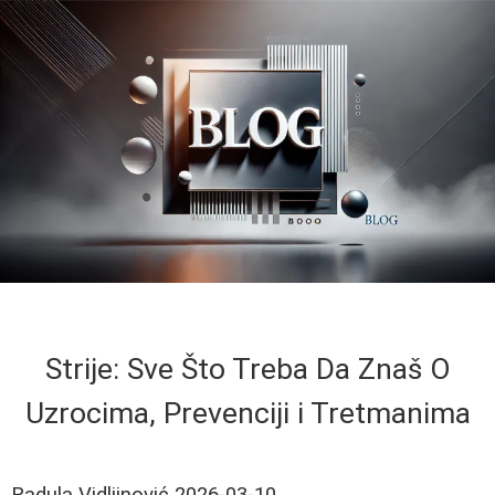
Strije: Sve Što Treba Da Znaš O
Uzrocima, Prevenciji i Tretmanima
Radula Vidljinović
2026-03-10