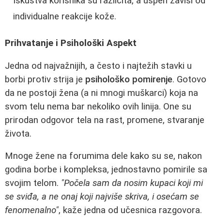
Iskustva korisnika su različita, a uspeh zavisi od
individualne reakcije kože.
Prihvatanje i Psihološki Aspekt
Jedna od najvažnijih, a često i najtežih stavki u
borbi protiv strija je
psihološko pomirenje
. Gotovo
da ne postoji žena (a ni mnogi muškarci) koja na
svom telu nema bar nekoliko ovih linija. One su
prirodan odgovor tela na rast, promene, stvaranje
života.
Mnoge žene na forumima dele kako su se, nakon
godina borbe i kompleksa, jednostavno pomirile sa
svojim telom.
"Počela sam da nosim kupaci koji mi
se sviđa, a ne onaj koji najviše skriva, i osećam se
fenomenalno"
, kaže jedna od učesnica razgovora.