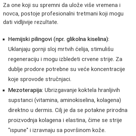
Za one koji su spremni da ulože više vremena i
novca, postoje profesionalni tretmani koji mogu
dati vidljivije rezultate.
Hemijski pilingovi (npr. glikolna kiselina)
:
Uklanjaju gornji sloj mrtvih ćelija, stimulišu
regeneraciju i mogu izbledeti crvene strije. Za
dublje prodore potrebne su veće koncentracije
koje sprovode stručnjaci.
Mezoterapija
: Ubrizgavanje koktela hranljivih
supstanci (vitamina, aminokiselina, kolagena)
direktno u dermis. Cilj je da se potakne prirodna
proizvodnja kolagena i elastina, čime se strije
"ispune" i izravnaju sa površinom kože.