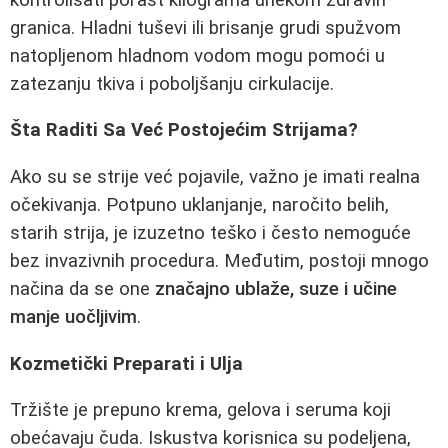
granica. Hladni tuševi ili brisanje grudi spužvom
natopljenom hladnom vodom mogu pomoći u
zatezanju tkiva i poboljšanju cirkulacije.
Šta Raditi Sa Već Postojećim Strijama?
Ako su se strije već pojavile, važno je imati realna
očekivanja. Potpuno uklanjanje, naročito belih,
starih strija, je izuzetno teško i često nemoguće
bez invazivnih procedura. Međutim, postoji mnogo
načina da se one
značajno ublaže, suze i učine
manje uočljivim
.
Kozmetički Preparati i Ulja
Tržište je prepuno krema, gelova i seruma koji
obećavaju čuda. Iskustva korisnica su podeljena,