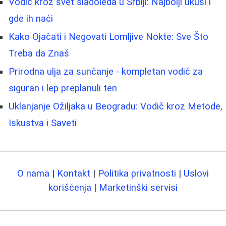
Vodič kroz svet sladoleda u Srbiji: Najbolji ukusi i
gde ih naći
Kako Ojačati i Negovati Lomljive Nokte: Sve Što
Treba da Znaš
Prirodna ulja za sunčanje - kompletan vodič za
siguran i lep preplanuli ten
Uklanjanje Ožiljaka u Beogradu: Vodič kroz Metode,
Iskustva i Saveti
O nama
|
Kontakt
|
Politika privatnosti
|
Uslovi
korišćenja
|
Marketinški servisi