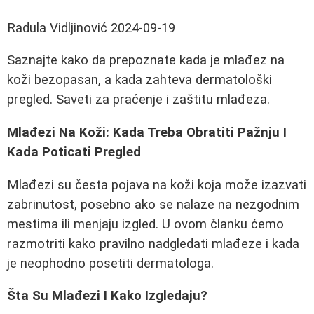
Radula Vidljinović
2024-09-19
Saznajte kako da prepoznate kada je mlađez na
koži bezopasan, a kada zahteva dermatološki
pregled. Saveti za praćenje i zaštitu mlađeza.
Mlađezi Na Koži: Kada Treba Obratiti Pažnju I
Kada Poticati Pregled
Mlađezi su česta pojava na koži koja može izazvati
zabrinutost, posebno ako se nalaze na nezgodnim
mestima ili menjaju izgled. U ovom članku ćemo
razmotriti kako pravilno nadgledati mlađeze i kada
je neophodno posetiti dermatologa.
Šta Su Mlađezi I Kako Izgledaju?