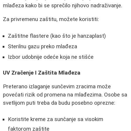
mlađeza kako bi se sprečilo njihovo nadraživanje.
Za privremenu zaštitu, možete koristiti:
Zaštitne flastere (kao što je hanzaplast)
Sterilnu gazu preko mlađeza
Izbor udobnije odeće koja ne stišće
UV Zračenje I Zaštita Mlađeza
Preterano izlaganje sunčevim zracima može
povećati rizik od promena na mlađezima. Osobe sa
svetlijom puti treba da budu posebno oprezne:
Koristite kreme za sunčanje sa visokim
faktorom zaštite