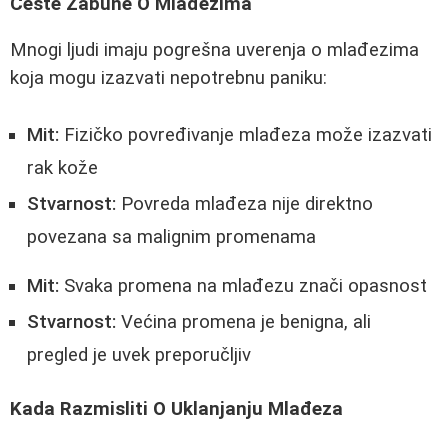
Česte Zabune O Mlađezima
Mnogi ljudi imaju pogrešna uverenja o mlađezima
koja mogu izazvati nepotrebnu paniku:
Mit:
Fizičko povređivanje mlađeza može izazvati
rak kože
Stvarnost:
Povreda mlađeza nije direktno
povezana sa malignim promenama
Mit:
Svaka promena na mlađezu znači opasnost
Stvarnost:
Većina promena je benigna, ali
pregled je uvek preporučljiv
Kada Razmisliti O Uklanjanju Mlađeza