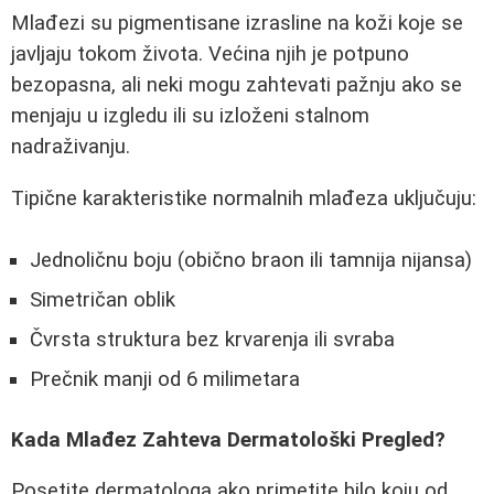
Mlađezi su pigmentisane izrasline na koži koje se
javljaju tokom života. Većina njih je potpuno
bezopasna, ali neki mogu zahtevati pažnju ako se
menjaju u izgledu ili su izloženi stalnom
nadraživanju.
Tipične karakteristike normalnih mlađeza uključuju:
Jednoličnu boju (obično braon ili tamnija nijansa)
Simetričan oblik
Čvrsta struktura bez krvarenja ili svraba
Prečnik manji od 6 milimetara
Kada Mlađez Zahteva Dermatološki Pregled?
Posetite dermatologa ako primetite bilo koju od