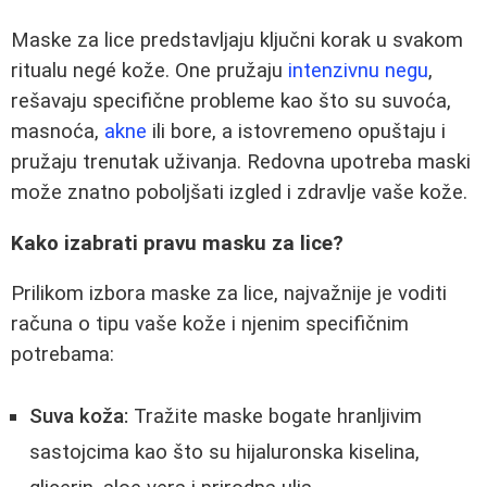
Maske za lice predstavljaju ključni korak u svakom
ritualu negé kože. One pružaju
intenzivnu negu
,
rešavaju specifične probleme kao što su suvoća,
masnoća,
akne
ili bore, a istovremeno opuštaju i
pružaju trenutak uživanja. Redovna upotreba maski
može znatno poboljšati izgled i zdravlje vaše kože.
Kako izabrati pravu masku za lice?
Prilikom izbora maske za lice, najvažnije je voditi
računa o tipu vaše kože i njenim specifičnim
potrebama:
Suva koža:
Tražite maske bogate hranljivim
sastojcima kao što su hijaluronska kiselina,