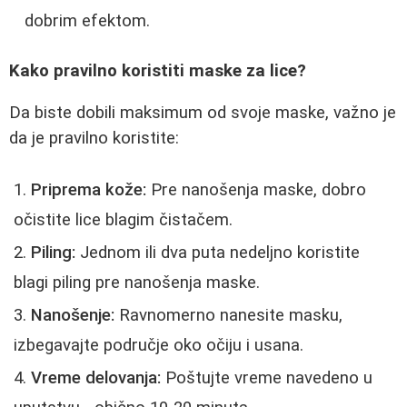
dobrim efektom.
Kako pravilno koristiti maske za lice?
Da biste dobili maksimum od svoje maske, važno je
da je pravilno koristite:
Priprema kože:
Pre nanošenja maske, dobro
očistite lice blagim čistačem.
Piling:
Jednom ili dva puta nedeljno koristite
blagi piling pre nanošenja maske.
Nanošenje:
Ravnomerno nanesite masku,
izbegavajte područje oko očiju i usana.
Vreme delovanja:
Poštujte vreme navedeno u