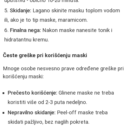
uputstvu - obično 10-20 minuta.
Skidanje:
Lagano skinite masku toplom vodom
ili, ako je to tip maske, maramicom.
Finalna nega:
Nakon maske nanesite tonik i
hidratantnu kremu.
Česte greške pri korišćenju maski
Mnoge osobe nesvesno prave određene greške pri
korišćenju maski:
Prečesto korišćenje:
Glinene maske ne treba
koristiti više od 2-3 puta nedeljno.
Nepravilno skidanje:
Peel-off maske treba
skidati pažljivo, bez naglih pokreta.