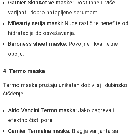
Garnier SkinActive maske:
Dostupne u više
varijanti, dobro natopljene serumom.
MBeauty serija maski:
Nude različite benefite od
hidratacije do osvežavanja.
Baroness sheet maske:
Povoljne i kvalitetne
opcije.
4. Termo maske
Termo maske pružaju unikatan doživljaj i dubinsko
čišćenje:
Aldo Vandini Termo maska:
Jako zagreva i
efektno čisti pore.
Garnier Termalna maska:
Blagija varijanta sa