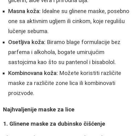
glicerin, aloe vera i prirodna ulja.
Masna koža:
Idealne su glinene maske, posebno
one sa aktivnim ugljem ili cinkom, koje regulišu
lučenje sebuma.
Osetljiva koža:
Biramo blage formulacije bez
parfema i alkohola, bogate umirujućim
sastojcima kao što su pantenol i bisabolol.
Kombinovana koža:
Možete koristiti različite
maske za različite zone lica ili kombinovati
proizvode.
Najhvaljenije maske za lice
1. Glinene maske za dubinsko čišćenje