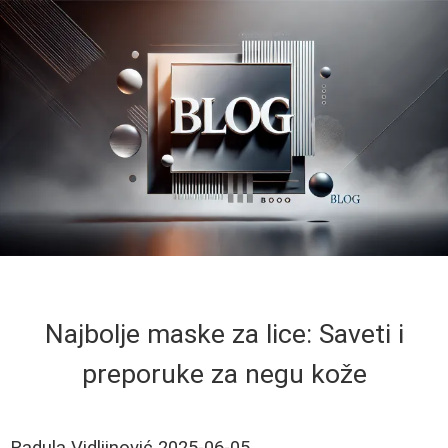
Najbolje maske za lice: Saveti i
preporuke za negu kože
Radula Vidljinović
2025-06-05