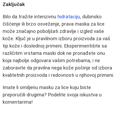
Zaključak
Bilo da tražite intenzivnu
hidrataciju
, dubinsko
čišćenje ili brzo osveženje, prava maska za lice
može značajno poboljšati zdravlje i izgled vaše
kože. Ključ je u pravilnom izboru proizvoda za vaš
tip kože i doslednoj primeni. Eksperimentišite sa
različitim vrstama maski dok ne pronađete onu
koja najbolje odgovara vašim potrebama, i ne
zaboravite da pravilna nega kože počinje od izbora
kvalitetnih proizvoda i redovnosti u njihovoj primeni.
Imate li omiljenu masku za lice koju biste
preporučili drugima? Podelite svoja iskustva u
komentarima!