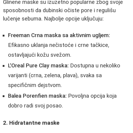
Glinene maske su izuzetno popularne zbog svoje
sposobnosti da dubinski očiste pore i regulišu
lučenje sebuma. Najbolje opcije uključuju:
Freeman Crna maska sa aktivnim ugljem:
Efikasno uklanja nečistoće i crne tačkice,
ostavljajući kožu svežom.
L'Oreal Pure Clay maska:
Dostupna u nekoliko
varijanti (crna, zelena, plava), svaka sa
specifičnim dejstvom.
Balea Porenfien maska:
Povoljna opcija koja
dobro radi svoj posao.
2. Hidratantne maske