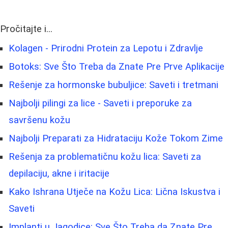
Pročitajte i...
Kolagen - Prirodni Protein za Lepotu i Zdravlje
Botoks: Sve Što Treba da Znate Pre Prve Aplikacije
Rešenje za hormonske bubuljice: Saveti i tretmani
Najbolji pilingi za lice - Saveti i preporuke za
savršenu kožu
Najbolji Preparati za Hidrataciju Kože Tokom Zime
Rešenja za problematičnu kožu lica: Saveti za
depilaciju, akne i iritacije
Kako Ishrana Utječe na Kožu Lica: Lična Iskustva i
Saveti
Implanti u Jagodice: Sve Što Treba da Znate Pre