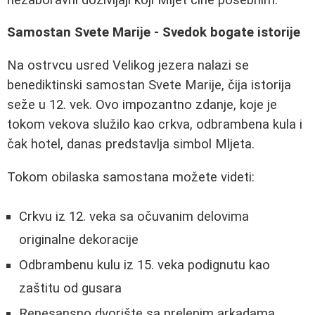
Samostan Svete Marije - Svedok bogate istorije
Na ostrvcu usred Velikog jezera nalazi se
benediktinski samostan Svete Marije, čija istorija
seže u 12. vek. Ovo impozantno zdanje, koje je
tokom vekova služilo kao crkva, odbrambena kula i
čak hotel, danas predstavlja simbol Mljeta.
Tokom obilaska samostana možete videti:
Crkvu iz 12. veka sa očuvanim delovima
originalne dekoracije
Odbrambenu kulu iz 15. veka podignutu kao
zaštitu od gusara
Renesansno dvorište sa prelepim arkadama