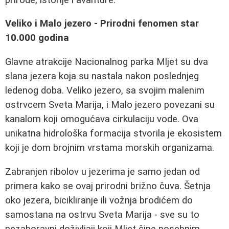
Veliko i Malo jezero - Prirodni fenomen star
10.000 godina
Glavne atrakcije Nacionalnog parka Mljet su dva
slana jezera koja su nastala nakon poslednjeg
ledenog doba. Veliko jezero, sa svojim malenim
ostrvcem Sveta Marija, i Malo jezero povezani su
kanalom koji omogućava cirkulaciju vode. Ova
unikatna hidrološka formacija stvorila je ekosistem
koji je dom brojnim vrstama morskih organizama.
Zabranjen ribolov u jezerima je samo jedan od
primera kako se ovaj prirodni brižno čuva. Šetnja
oko jezera, bicikliranje ili vožnja brodićem do
samostana na ostrvu Sveta Marija - sve su to
nezaboravni doživljaji koji Mljet čine posebnim.