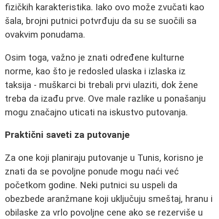
fizičkih karakteristika. Iako ovo može zvučati kao
šala, brojni putnici potvrđuju da su se suočili sa
ovakvim ponudama.
Osim toga, važno je znati određene kulturne
norme, kao što je redosled ulaska i izlaska iz
taksija - muškarci bi trebali prvi ulaziti, dok žene
treba da izađu prve. Ove male razlike u ponašanju
mogu značajno uticati na iskustvo putovanja.
Praktični saveti za putovanje
Za one koji planiraju putovanje u Tunis, korisno je
znati da se povoljne ponude mogu naći već
početkom godine. Neki putnici su uspeli da
obezbede aranžmane koji uključuju smeštaj, hranu i
obilaske za vrlo povoljne cene ako se rezerviše u