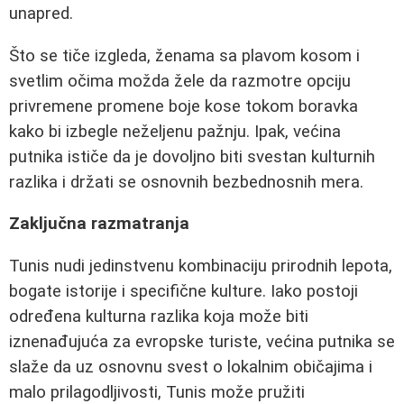
unapred.
Što se tiče izgleda, ženama sa plavom kosom i
svetlim očima možda žele da razmotre opciju
privremene promene boje kose tokom boravka
kako bi izbegle neželjenu pažnju. Ipak, većina
putnika ističe da je dovoljno biti svestan kulturnih
razlika i držati se osnovnih bezbednosnih mera.
Zaključna razmatranja
Tunis nudi jedinstvenu kombinaciju prirodnih lepota,
bogate istorije i specifične kulture. Iako postoji
određena kulturna razlika koja može biti
iznenađujuća za evropske turiste, većina putnika se
slaže da uz osnovnu svest o lokalnim običajima i
malo prilagodljivosti, Tunis može pružiti