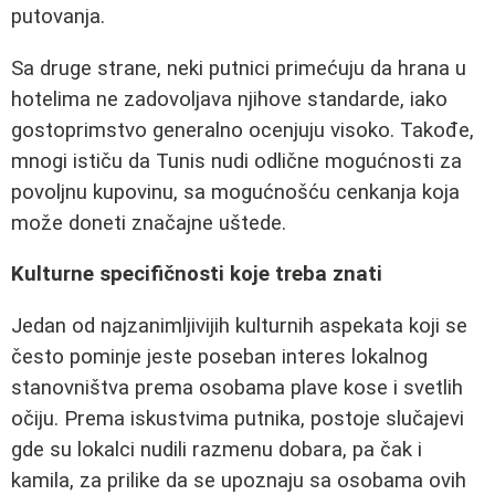
putovanja.
Sa druge strane, neki putnici primećuju da hrana u
hotelima ne zadovoljava njihove standarde, iako
gostoprimstvo generalno ocenjuju visoko. Takođe,
mnogi ističu da Tunis nudi odlične mogućnosti za
povoljnu kupovinu, sa mogućnošću cenkanja koja
može doneti značajne uštede.
Kulturne specifičnosti koje treba znati
Jedan od najzanimljivijih kulturnih aspekata koji se
često pominje jeste poseban interes lokalnog
stanovništva prema osobama plave kose i svetlih
očiju. Prema iskustvima putnika, postoje slučajevi
gde su lokalci nudili razmenu dobara, pa čak i
kamila, za prilike da se upoznaju sa osobama ovih