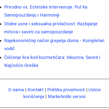
Prirodno vs. Estetske Intervencije: Put ka
Samopouzdanju i Harmoniji
Stidne usne i seksualna privlačnost: Razbijanje
mitova i saveti za samopouzdanje
Najekonomičniji načini grejanja doma - Kompletan
vodič
Čišćenje lica kod kozmetičara: Iskustva, Saveti i
Najčešće Greške
O nama
|
Kontakt
|
Politika privatnosti
|
Uslovi
korišćenja
|
Marketinški servisi