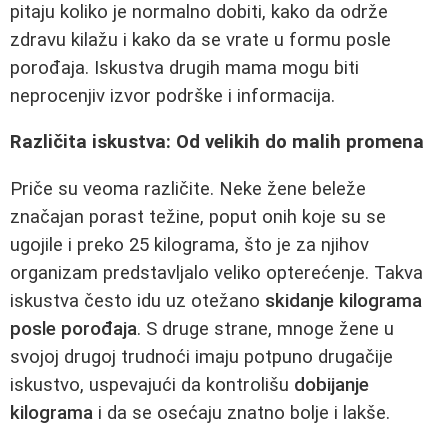
pitaju koliko je normalno dobiti, kako da održe
zdravu kilažu i kako da se vrate u formu posle
porođaja. Iskustva drugih mama mogu biti
neprocenjiv izvor podrške i informacija.
Različita iskustva: Od velikih do malih promena
Priče su veoma različite. Neke žene beleže
značajan porast težine, poput onih koje su se
ugojile i preko 25 kilograma, što je za njihov
organizam predstavljalo veliko opterećenje. Takva
iskustva često idu uz otežano
skidanje kilograma
posle porođaja
. S druge strane, mnoge žene u
svojoj drugoj trudnoći imaju potpuno drugačije
iskustvo, uspevajući da kontrolišu
dobijanje
kilograma
i da se osećaju znatno bolje i lakše.