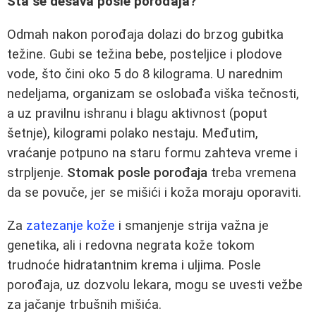
Šta se dešava posle porođaja?
Odmah nakon porođaja dolazi do brzog gubitka
težine. Gubi se težina bebe, posteljice i plodove
vode, što čini oko 5 do 8 kilograma. U narednim
nedeljama, organizam se oslobađa viška tečnosti,
a uz pravilnu ishranu i blagu aktivnost (poput
šetnje), kilogrami polako nestaju. Međutim,
vraćanje potpuno na staru formu zahteva vreme i
strpljenje.
Stomak posle porođaja
treba vremena
da se povuče, jer se mišići i koža moraju oporaviti.
Za
zatezanje kože
i smanjenje strija važna je
genetika, ali i redovna negrata kože tokom
trudnoće hidratantnim krema i uljima. Posle
porođaja, uz dozvolu lekara, mogu se uvesti vežbe
za jačanje trbušnih mišića.