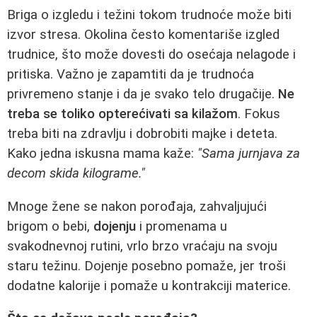
Briga o izgledu i težini tokom trudnoće može biti
izvor stresa. Okolina često komentariše izgled
trudnice, što može dovesti do osećaja nelagode i
pritiska. Važno je zapamtiti da je trudnoća
privremeno stanje i da je svako telo drugačije.
Ne
treba se toliko opterećivati sa kilažom
. Fokus
treba biti na zdravlju i dobrobiti majke i deteta.
Kako jedna iskusna mama kaže:
"Sama jurnjava za
decom skida kilograme."
Mnoge žene se nakon porođaja, zahvaljujući
brigom o bebi,
dojenju
i promenama u
svakodnevnoj rutini, vrlo brzo vraćaju na svoju
staru težinu. Dojenje posebno pomaže, jer troši
dodatne kalorije i pomaže u kontrakciji materice.