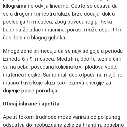
kilograma
ne odvija linearno. Često se dešava da
se u drugom trimestru kilaže brže dodaju, dok u
poslednja tri meseca, zbog povedanog pritiska
bebe na želudac i mučnina, porast može usportiti ili
čak doći do blagog gubitka.
Mnoge žene primećuju da se najviše goje u periodu
između 6. i 9. meseca. Međutim, deo te težine čini
sama beba, povećana količina krvi, plodova vode,
materica i dojke. Samo mali deo otpada na majčino
masno tkivo koje služi kao rezerva energije za
dojenje posle porođaja
.
Uticaj ishrane i apetita
Apetit tokom trudnoće može varirati od potpunog
odsustva do neobuzdane želje za hranom, posebno