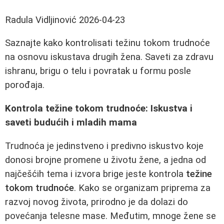
Radula Vidljinović
2026-04-23
Saznajte kako kontrolisati težinu tokom trudnoće
na osnovu iskustava drugih žena. Saveti za zdravu
ishranu, brigu o telu i povratak u formu posle
porođaja.
Kontrola težine tokom trudnoće: Iskustva i
saveti budućih i mladih mama
Trudnoća je jedinstveno i predivno iskustvo koje
donosi brojne promene u životu žene, a jedna od
najčešćih tema i izvora brige jeste kontrola
težine
tokom trudnoće
. Kako se organizam priprema za
razvoj novog života, prirodno je da dolazi do
povećanja telesne mase. Međutim, mnoge žene se