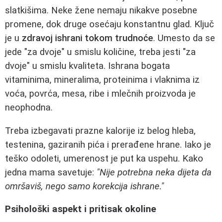
slatkišima. Neke žene nemaju nikakve posebne
promene, dok druge osećaju konstantnu glad. Ključ
je u
zdravoj ishrani tokom trudnoće
. Umesto da se
jede "za dvoje" u smislu količine, treba jesti "za
dvoje" u smislu kvaliteta. Ishrana bogata
vitaminima, mineralima, proteinima i vlaknima iz
voća, povrća, mesa, ribe i mlečnih proizvoda je
neophodna.
Treba izbegavati prazne kalorije iz belog hleba,
testenina, gaziranih pića i prerađene hrane. Iako je
teško odoleti, umerenost je put ka uspehu. Kako
jedna mama savetuje:
"Nije potrebna neka dijeta da
omršaviš, nego samo korekcija ishrane."
Psihološki aspekt i pritisak okoline