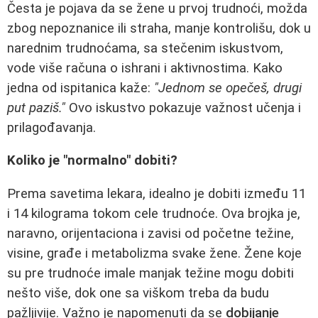
Česta je pojava da se žene u prvoj trudnoći, možda
zbog nepoznanice ili straha, manje kontrolišu, dok u
narednim trudnoćama, sa stečenim iskustvom,
vode više računa o ishrani i aktivnostima. Kako
jedna od ispitanica kaže:
"Jednom se opečeš, drugi
put paziš."
Ovo iskustvo pokazuje važnost učenja i
prilagođavanja.
Koliko je "normalno" dobiti?
Prema savetima lekara, idealno je dobiti između 11
i 14 kilograma tokom cele trudnoće. Ova brojka je,
naravno, orijentaciona i zavisi od početne težine,
visine, građe i metabolizma svake žene. Žene koje
su pre trudnoće imale manjak težine mogu dobiti
nešto više, dok one sa viškom treba da budu
pažljivije. Važno je napomenuti da se
dobijanje