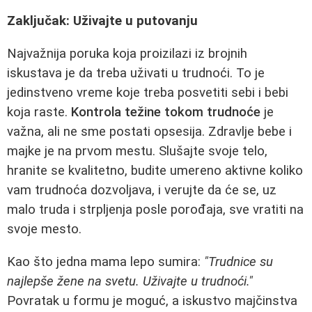
Zaključak: Uživajte u putovanju
Najvažnija poruka koja proizilazi iz brojnih
iskustava je da treba uživati u trudnoći. To je
jedinstveno vreme koje treba posvetiti sebi i bebi
koja raste.
Kontrola težine tokom trudnoće
je
važna, ali ne sme postati opsesija. Zdravlje bebe i
majke je na prvom mestu. Slušajte svoje telo,
hranite se kvalitetno, budite umereno aktivne koliko
vam trudnoća dozvoljava, i verujte da će se, uz
malo truda i strpljenja posle porođaja, sve vratiti na
svoje mesto.
Kao što jedna mama lepo sumira:
"Trudnice su
najlepše žene na svetu. Uživajte u trudnoći."
Povratak u formu je moguć, a iskustvo majčinstva