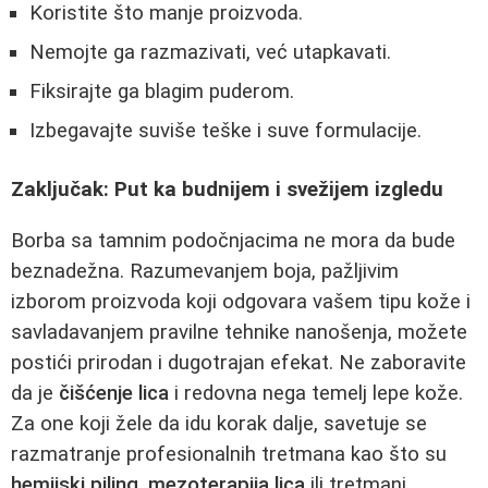
Koristite što manje proizvoda.
Nemojte ga razmazivati, već utapkavati.
Fiksirajte ga blagim puderom.
Izbegavajte suviše teške i suve formulacije.
Zaključak: Put ka budnijem i svežijem izgledu
Borba sa tamnim podočnjacima ne mora da bude
beznadežna. Razumevanjem boja, pažljivim
izborom proizvoda koji odgovara vašem tipu kože i
savladavanjem pravilne tehnike nanošenja, možete
postići prirodan i dugotrajan efekat. Ne zaboravite
da je
čišćenje lica
i redovna nega temelj lepe kože.
Za one koji žele da idu korak dalje, savetuje se
razmatranje profesionalnih tretmana kao što su
hemijski piling
,
mezoterapija lica
ili tretmani