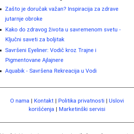
Zašto je doručak važan? Inspiracija za zdrave
jutarnje obroke
Kako do zdravog života u savremenom svetu -
Ključni saveti za boljitak
Savršeni Eyeliner: Vodič kroz Trajne i
Pigmentovane Ajlajnere
Aquabik - Savršena Rekreacija u Vodi
O nama
|
Kontakt
|
Politika privatnosti
|
Uslovi
korišćenja
|
Marketinški servisi