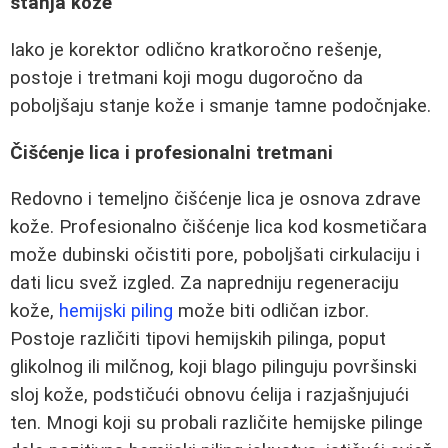
stanja kože
Iako je korektor odlično kratkoročno rešenje,
postoje i tretmani koji mogu dugoročno da
poboljšaju stanje kože i smanje tamne podočnjake.
Čišćenje lica i profesionalni tretmani
Redovno i temeljno čišćenje lica je osnova zdrave
kože. Profesionalno čišćenje lica kod kosmetičara
može dubinski očistiti pore, poboljšati cirkulaciju i
dati licu svež izgled. Za napredniju regeneraciju
kože,
hemijski piling
može biti odličan izbor.
Postoje različiti tipovi hemijskih pilinga, poput
glikolnog ili milčnog, koji blago pilinguju površinski
sloj kože, podstičući obnovu ćelija i razjašnjujući
ten. Mnogi koji su probali različite hemijske pilinge