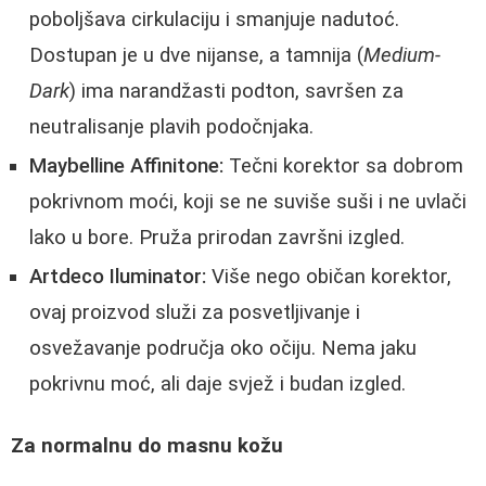
poboljšava cirkulaciju i smanjuje nadutoć.
Dostupan je u dve nijanse, a tamnija (
Medium-
Dark
) ima narandžasti podton, savršen za
neutralisanje plavih podočnjaka.
Maybelline Affinitone:
Tečni korektor sa dobrom
pokrivnom moći, koji se ne suviše suši i ne uvlači
lako u bore. Pruža prirodan završni izgled.
Artdeco Iluminator:
Više nego običan korektor,
ovaj proizvod služi za posvetljivanje i
osvežavanje područja oko očiju. Nema jaku
pokrivnu moć, ali daje svjež i budan izgled.
Za normalnu do masnu kožu