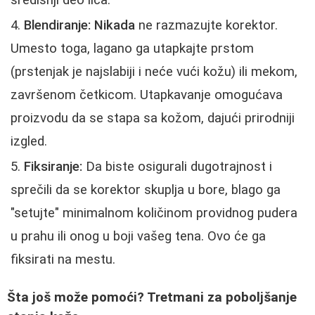
Blendiranje:
Nikada
ne razmazujte korektor.
Umesto toga, lagano ga utapkajte prstom
(prstenjak je najslabiji i neće vući kožu) ili mekom,
završenom četkicom. Utapkavanje omogućava
proizvodu da se stapa sa kožom, dajući prirodniji
izgled.
Fiksiranje:
Da biste osigurali dugotrajnost i
sprečili da se korektor skuplja u bore, blago ga
"setujte" minimalnom količinom providnog pudera
u prahu ili onog u boji vašeg tena. Ovo će ga
fiksirati na mestu.
Šta još može pomoći? Tretmani za poboljšanje