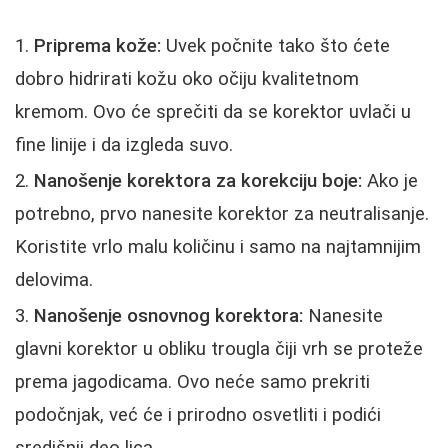
Priprema kože:
Uvek počnite tako što ćete
dobro hidrirati kožu oko očiju kvalitetnom
kremom. Ovo će sprečiti da se korektor uvlači u
fine linije i da izgleda suvo.
Nanošenje korektora za korekciju boje:
Ako je
potrebno, prvo nanesite korektor za neutralisanje.
Koristite vrlo malu količinu i samo na najtamnijim
delovima.
Nanošenje osnovnog korektora:
Nanesite
glavni korektor u obliku trougla čiji vrh se proteže
prema jagodicama. Ovo neće samo prekriti
podočnjak, već će i prirodno osvetliti i podići
središnji deo lica.