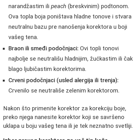
narandžastim ili
peach
(breskvinim) podtonom.
Ova topla boja poništava hladne tonove i stvara
neutralnu bazu pre nanošenja korektora u boji
vašeg tena.
Braon ili smeđi podočnjaci:
Ovi topli tonovi
najbolje se neutrališu hladnijim, žućkastim ili čak
blago ljubičastim korektorima.
Crveni podočnjaci (usled alergija ili trenja):
Crvenilo se neutrališe zelenim korektorom.
Nakon što primenite korektor za korekciju boje,
preko njega nanesite korektor koji se savršeno
uklapa u boju vašeg tena ili je tek neznatno svetliji.