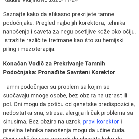
Saznajte kako da efikasno prekrijete tamne
podočnjake. Pregled najboljih korektora, tehnika
nanošenja i saveta za negu osetljive kože oko očiju.
Istražite različite tretmane kao što su hemijski
piling i mezoterapija.
Konačan Vodič za Prekrivanje Tamnih
Podočnjaka: Pronađite Savršeni Korektor
Tamni podočnjaci su problem sa kojim se
suočavaju mnoge osobe, bez obzira na uzrast ili
pol. Oni mogu da potiču od genetske predispozicije,
nedostatka sna, stresa, alergija ili čak problema sa
sinusima. Bez obzira na uzrok,
pravi korektor
i
pravilna tehnika nanošenja mogu da učine čuda.
Ovaj vodič će vam pomoći da shvatite kako da