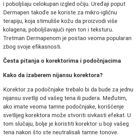
i poboljšaju celokupan izgled očiju. Uređaji poput
Dermapen takođe se koriste za mikro-igličnu
terapiju, koja stimuliše kožu da proizvodi više
kolagena, poboljšavajući njen ton i teksturu.
Tretman Dermapenom je postao veoma popularan
zbog svoje efikasnosti.
Česta pitanja o korektorima i podočnjacima
Kako da izaberem nijansu korektora?
Korektor za podočnjake trebalo bi da bude za jednu
nijansu svetliji od vašeg tena ili pudera. Međutim,
ako imate veoma tamne podočnjake, korišćenje
svetlijeg korektora može stvoriti sivkasti efekat. U
tom slučaju, bolje je koristiti korektor u boji vašeg
tena nakon što ste neutralisali tamne tonove.