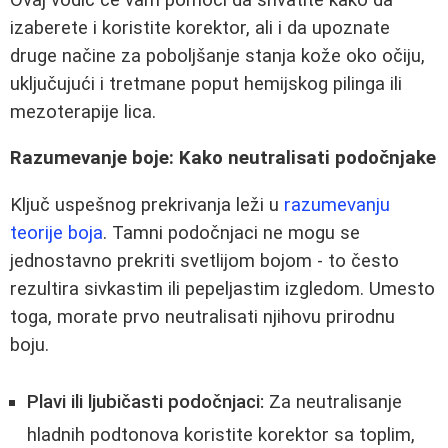
izaberete i koristite korektor, ali i da upoznate
druge načine za poboljšanje stanja kože oko očiju,
uključujući i tretmane poput hemijskog pilinga ili
mezoterapije lica.
Razumevanje boje: Kako neutralisati podočnjake
Ključ uspešnog prekrivanja leži u
razumevanju
teorije boja
. Tamni podočnjaci ne mogu se
jednostavno prekriti svetlijom bojom - to često
rezultira sivkastim ili pepeljastim izgledom. Umesto
toga, morate prvo neutralisati njihovu prirodnu
boju.
Plavi ili ljubičasti podočnjaci:
Za neutralisanje
hladnih podtonova koristite korektor sa toplim,