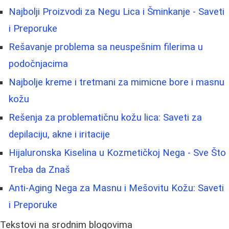
Najbolji Proizvodi za Negu Lica i Šminkanje - Saveti
i Preporuke
Rešavanje problema sa neuspešnim filerima u
podočnjacima
Najbolje kreme i tretmani za mimicne bore i masnu
kožu
Rešenja za problematičnu kožu lica: Saveti za
depilaciju, akne i iritacije
Hijaluronska Kiselina u Kozmetičkoj Nega - Sve Što
Treba da Znaš
Anti-Aging Nega za Masnu i Mešovitu Kožu: Saveti
i Preporuke
Tekstovi na srodnim blogovima