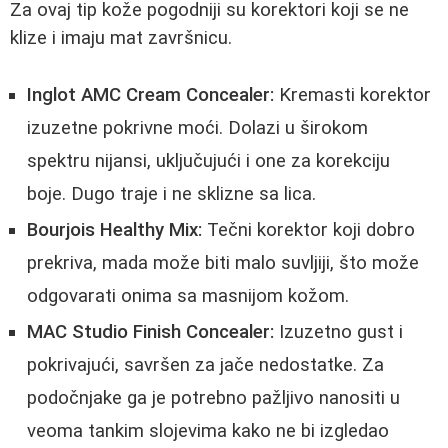
Za ovaj tip kože pogodniji su korektori koji se ne
klize i imaju mat završnicu.
Inglot AMC Cream Concealer:
Kremasti korektor
izuzetne pokrivne moći. Dolazi u širokom
spektru nijansi, uključujući i one za korekciju
boje. Dugo traje i ne sklizne sa lica.
Bourjois Healthy Mix:
Tečni korektor koji dobro
prekriva, mada može biti malo suvljiji, što može
odgovarati onima sa masnijom kožom.
MAC Studio Finish Concealer:
Izuzetno gust i
pokrivajući, savršen za jače nedostatke. Za
podočnjake ga je potrebno pažljivo nanositi u
veoma tankim slojevima kako ne bi izgledao