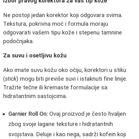
Izbor pravog korektora za vaš tip kože
Ne postoji jedan korektor koji odgovara svima.
Tekstura, pokrivna moć i formula moraju
odgovarati vašem tipu kože i stepenu tamnine
podočnjaka.
Za suvu i osetljivu kožu
Ako imate suvu kožu oko očiju, korektori u stiku
(
stick
) mogu biti previše suvi i istaknuti fine linije.
Tražite tečne ili kremaste formulacije sa
hidratantnim sastojcima.
Garnier Roll On:
Ovaj proizvod je često hvaljen
zbog svoje lagane teksture i hidratantnih
svojstava. Deluje i kao nega, sadrži kofein koji