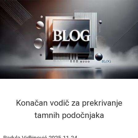
Konačan vodič za prekrivanje
tamnih podočnjaka
Radula Vidljinović
2025-11-24