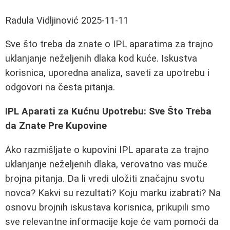
Radula Vidljinović
2025-11-11
Sve što treba da znate o IPL aparatima za trajno
uklanjanje neželjenih dlaka kod kuće. Iskustva
korisnica, uporedna analiza, saveti za upotrebu i
odgovori na česta pitanja.
IPL Aparati za Kućnu Upotrebu: Sve Što Treba
da Znate Pre Kupovine
Ako razmišljate o kupovini IPL aparata za trajno
uklanjanje neželjenih dlaka, verovatno vas muče
brojna pitanja. Da li vredi uložiti značajnu svotu
novca? Kakvi su rezultati? Koju marku izabrati? Na
osnovu brojnih iskustava korisnica, prikupili smo
sve relevantne informacije koje će vam pomoći da