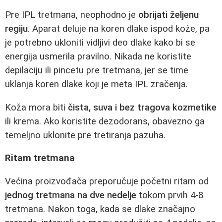
Pre IPL tretmana, neophodno je
obrijati željenu
regiju
. Aparat deluje na koren dlake ispod kože, pa
je potrebno ukloniti vidljivi deo dlake kako bi se
energija usmerila pravilno. Nikada ne koristite
depilaciju ili pincetu pre tretmana, jer se time
uklanja koren dlake koji je meta IPL zračenja.
Koža mora biti
čista, suva i bez tragova kozmetike
ili krema. Ako koristite dezodorans, obavezno ga
temeljno uklonite pre tretiranja pazuha.
Ritam tretmana
Većina proizvođača preporučuje početni ritam od
jednog tretmana na dve nedelje
tokom prvih 4-8
tretmana. Nakon toga, kada se dlake značajno