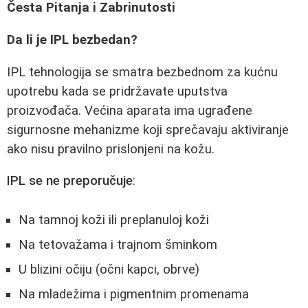
Česta Pitanja i Zabrinutosti
Da li je IPL bezbedan?
IPL tehnologija se smatra bezbednom za kućnu
upotrebu kada se pridržavate uputstva
proizvođača. Većina aparata ima ugrađene
sigurnosne mehanizme koji sprečavaju aktiviranje
ako nisu pravilno prislonjeni na kožu.
IPL se ne preporučuje
:
Na tamnoj koži ili preplanuloj koži
Na tetovažama i trajnom šminkom
U blizini očiju (očni kapci, obrve)
Na mladežima i pigmentnim promenama