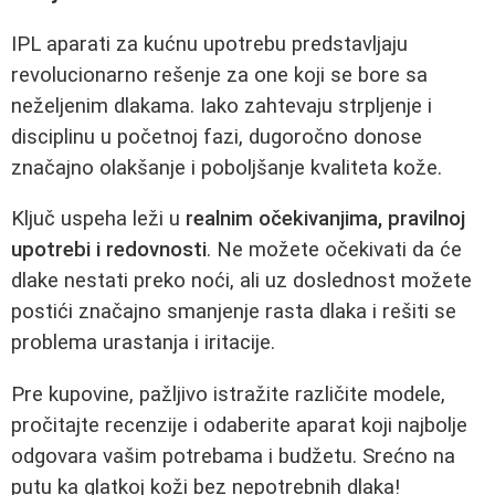
IPL aparati za kućnu upotrebu predstavljaju
revolucionarno rešenje za one koji se bore sa
neželjenim dlakama. Iako zahtevaju strpljenje i
disciplinu u početnoj fazi, dugoročno donose
značajno olakšanje i poboljšanje kvaliteta kože.
Ključ uspeha leži u
realnim očekivanjima, pravilnoj
upotrebi i redovnosti
. Ne možete očekivati da će
dlake nestati preko noći, ali uz doslednost možete
postići značajno smanjenje rasta dlaka i rešiti se
problema urastanja i iritacije.
Pre kupovine, pažljivo istražite različite modele,
pročitajte recenzije i odaberite aparat koji najbolje
odgovara vašim potrebama i budžetu. Srećno na
putu ka glatkoj koži bez nepotrebnih dlaka!