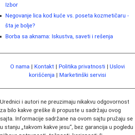
Izbor
Negovanje lica kod kuće vs. poseta kozmetičaru -
šta je bolje?
Borba sa aknama: Iskustva, saveti i rešenja
O nama
|
Kontakt
|
Politika privatnosti
|
Uslovi
korišćenja
|
Marketinški servisi
Urednici i autori ne preuzimaju nikakvu odgovornost
za bilo kakve greške ili propuste u sadržaju ovog
sajta. Informacije sadržane na ovom sajtu pružaju se
u stanju „takvom kakve jesu“, bez garancija u pogledu