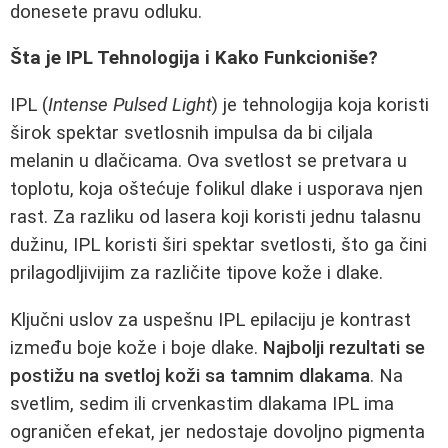
donesete pravu odluku.
Šta je IPL Tehnologija i Kako Funkcioniše?
IPL (
Intense Pulsed Light
) je tehnologija koja koristi
širok spektar svetlosnih impulsa da bi ciljala
melanin u dlačicama. Ova svetlost se pretvara u
toplotu, koja oštećuje folikul dlake i usporava njen
rast. Za razliku od lasera koji koristi jednu talasnu
dužinu, IPL koristi širi spektar svetlosti, što ga čini
prilagodljivijim za različite tipove kože i dlake.
Ključni uslov za uspešnu IPL epilaciju je kontrast
između boje kože i boje dlake.
Najbolji rezultati se
postižu na svetloj koži sa tamnim dlakama
. Na
svetlim, sedim ili crvenkastim dlakama IPL ima
ograničen efekat, jer nedostaje dovoljno pigmenta