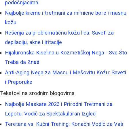
podočnjacima
Najbolje kreme i tretmani za mimicne bore i masnu
kožu
Rešenja za problematičnu kožu lica: Saveti za
depilaciju, akne i iritacije
Hijaluronska Kiselina u Kozmetičkoj Nega - Sve Što
Treba da Znaš
Anti-Aging Nega za Masnu i Mešovitu Kožu: Saveti
i Preporuke
Tekstovi na srodnim blogovima
Najbolje Maskare 2023 i Prirodni Tretmani za
Lepotu: Vodič za Spektakularan Izgled
Teretana vs. Kućni Trening: Konačni Vodič za Vaš