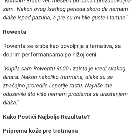
"Koristim Braun već mesec i po dana i prezadovoljna
sam. Nakon ovog kratkog perioda skoro da nemam
dlake ispod pazuha, a pre su mi bile guste i tamne."
Rowenta
Rowenta se ističe kao povoljnija alternativa, sa
dobrim performansama po nižoj ceni.
"Kupila sam Rowentu 9600 i zaista je vredi svakog
dinara. Nakon nekoliko tretmana, dlake su se
značajno proredile i sporije rastu. Najviše me
odusevilo što više nemam problema sa urastanjem
dlaka."
Kako Postići Najbolje Rezultate?
Priprema kože pre tretmana