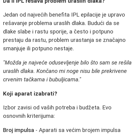
Da li IPL rešava problem uraslih dlaka?
Jedan od najvećih benefita IPL epilacije je upravo
rešavanje problema uraslih dlaka. Budući da se
dlake slabe i rastu sporije, a često i potpuno
prestaju da rastu, problem urastanja se značajno
smanjuje ili potpuno nestaje.
"Možda je najveće odusevljenje bilo što sam se rešila
uraslih dlaka. Končano mi noge nisu bile prekrivene
crvenim tačkama i bubuljicama."
Koji aparat izabrati?
Izbor zavisi od vaših potreba i budžeta. Evo
osnovnih kriterijuma:
Broj impulsa
- Aparati sa većim brojem impulsa