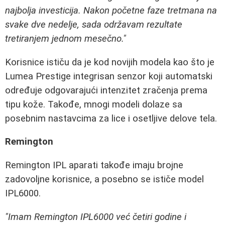
najbolja investicija. Nakon početne faze tretmana na
svake dve nedelje, sada održavam rezultate
tretiranjem jednom mesečno."
Korisnice ističu da je kod novijih modela kao što je
Lumea Prestige integrisan senzor koji automatski
određuje odgovarajući intenzitet zračenja prema
tipu kože. Takođe, mnogi modeli dolaze sa
posebnim nastavcima za lice i osetljive delove tela.
Remington
Remington IPL aparati takođe imaju brojne
zadovoljne korisnice, a posebno se ističe model
IPL6000.
"Imam Remington IPL6000 već četiri godine i