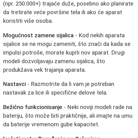
(npr. 250.000+) trajaće duže, posebno ako planirate
da tretirate veće površine tela ili ako će aparat
koristiti više osoba.
Mogućnost zamene sijalica
- Kod nekih aparata
sijalice se ne mogu zameniti, što znači da kada se
impulsi potroše, morate kupiti nov aparat. Drugi
modeli dozvoljavaju zamenu sijalica, što
produkžava vek trajanja aparata.
Nastavci
- Razmotrite da li vam je potreban
nastavak za lice ili specifične delove tela.
Bežično funkcionisanje
- Neki noviji modeli rade na
bateriju, što može biti praktičnije, ali imajte na umu
da baterije vremenom gube kapacitet.