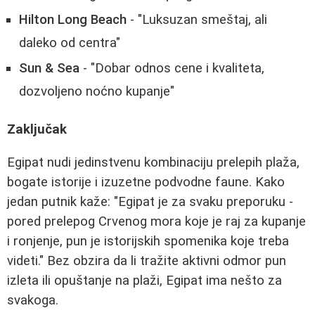
Hilton Long Beach
- "Luksuzan smeštaj, ali
daleko od centra"
Sun & Sea
- "Dobar odnos cene i kvaliteta,
dozvoljeno noćno kupanje"
Zaključak
Egipat nudi jedinstvenu kombinaciju prelepih plaža,
bogate istorije i izuzetne podvodne faune. Kako
jedan putnik kaže: "Egipat je za svaku preporuku -
pored prelepog Crvenog mora koje je raj za kupanje
i ronjenje, pun je istorijskih spomenika koje treba
videti." Bez obzira da li tražite aktivni odmor pun
izleta ili opuštanje na plaži, Egipat ima nešto za
svakoga.