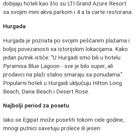
dobijaju hoteli kao što su LTI Grand Azure Resort
sa svojim mini akva parkom i 4 a la carte restorana.
Hurgada
Hurgada je poznata po svojim peščanim plažama i
boljoj povezanosti sa istorijskim lokacijama. Kako
jedan putnik ističe: "U Hurgadi smo bili u hotelu
Pyramisa Blue Lagoon - sve je bilo super, ali
prodavci na plaži stalno smaraju sa ponudama."
Popularni hoteli u Hurgadi uključuju Hilton Long
Beach, Dana Beach i Desert Rose.
Najbolji period za posetu
Iako se Egipat može posetiti tokom cele godine,
mnogi putnici savetuju proleće ili jesen: