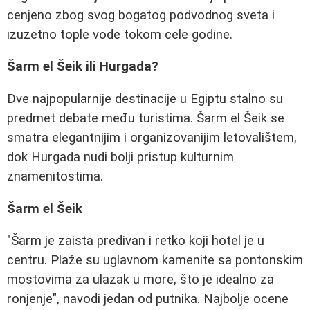
cenjeno zbog svog bogatog podvodnog sveta i
izuzetno tople vode tokom cele godine.
Šarm el Šeik ili Hurgada?
Dve najpopularnije destinacije u Egiptu stalno su
predmet debate među turistima. Šarm el Šeik se
smatra elegantnijim i organizovanijim letovalištem,
dok Hurgada nudi bolji pristup kulturnim
znamenitostima.
Šarm el Šeik
"Šarm je zaista predivan i retko koji hotel je u
centru. Plaže su uglavnom kamenite sa pontonskim
mostovima za ulazak u more, što je idealno za
ronjenje", navodi jedan od putnika. Najbolje ocene