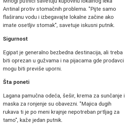
Mnogi putnici savetuju kupovinu lokalnog leka
Antinal protiv stomačnih problema. "Pijte samo
flaširanu vodu i izbegavajte lokalne začine ako
imate osetljiv stomak", savetuje iskusni putnik.
Sigurnost
Egipat je generalno bezbedna destinacija, ali treba
biti oprezan u gužvama i na pijacama gde prodavci
mogu biti previše uporni.
Šta poneti
Lagana pamučna odeća, šešir, krema za sunčanje i
maska za ronjenje su obavezni. "Majica dugih
rukava ti je po meni krajnje nepotreban prtljag za
tamo", kaže jedan putnik.