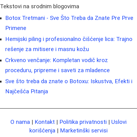
Tekstovi na srodnim blogovima
Botox Tretmani - Sve Što Treba da Znate Pre Prve
Primene
Hemijski piling i profesionalno čišćenje lica: Trajno
rešenje za mitisere i masnu kožu
Crkveno venčanje: Kompletan vodič kroz
proceduru, pripreme i saveti za mladence
Sve što treba da znate o Botoxu: Iskustva, Efekti i
Najčešća Pitanja
O nama
|
Kontakt
|
Politika privatnosti
|
Uslovi
korišćenja
|
Marketinški servisi