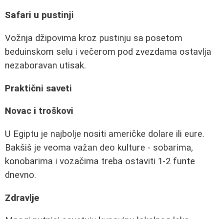
Safari u pustinji
Vožnja džipovima kroz pustinju sa posetom
beduinskom selu i večerom pod zvezdama ostavlja
nezaboravan utisak.
Praktični saveti
Novac i troškovi
U Egiptu je najbolje nositi američke dolare ili eure.
Bakšiš je veoma važan deo kulture - sobarima,
konobarima i vozačima treba ostaviti 1-2 funte
dnevno.
Zdravlje