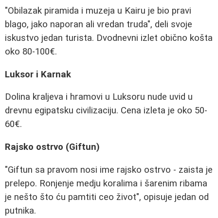
"Obilazak piramida i muzeja u Kairu je bio pravi
blago, jako naporan ali vredan truda", deli svoje
iskustvo jedan turista. Dvodnevni izlet obično košta
oko 80-100€.
Luksor i Karnak
Dolina kraljeva i hramovi u Luksoru nude uvid u
drevnu egipatsku civilizaciju. Cena izleta je oko 50-
60€.
Rajsko ostrvo (Giftun)
"Giftun sa pravom nosi ime rajsko ostrvo - zaista je
prelepo. Ronjenje medju koralima i šarenim ribama
je nešto što ću pamtiti ceo život", opisuje jedan od
putnika.