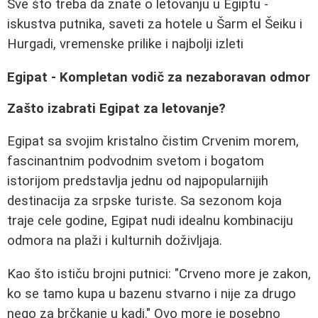
Sve što treba da znate o letovanju u Egiptu -
iskustva putnika, saveti za hotele u Šarm el Šeiku i
Hurgadi, vremenske prilike i najbolji izleti
Egipat - Kompletan vodič za nezaboravan odmor
Zašto izabrati Egipat za letovanje?
Egipat sa svojim kristalno čistim Crvenim morem,
fascinantnim podvodnim svetom i bogatom
istorijom predstavlja jednu od najpopularnijih
destinacija za srpske turiste. Sa sezonom koja
traje cele godine, Egipat nudi idealnu kombinaciju
odmora na plaži i kulturnih doživljaja.
Kao što ističu brojni putnici: "Crveno more je zakon,
ko se tamo kupa u bazenu stvarno i nije za drugo
nego za brčkanje u kadi." Ovo more je posebno