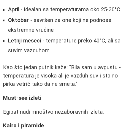
April
- idealan sa temperaturama oko 25-30°C
Oktobar
- savršen za one koji ne podnose
ekstremne vrućine
Letnji meseci
- temperature preko 40°C, ali sa
suvim vazduhom
Kao što jedan putnik kaže: "Bila sam u avgustu -
temperatura je visoka ali je vazduh suv i stalno
pirka vetrić tako da ne smeta."
Must-see izleti
Egipat nudi mnoštvo nezaboravnih izleta:
Kairo i piramide