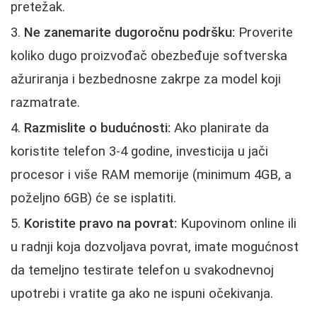
pretežak.
Ne zanemarite dugoročnu podršku:
Proverite
koliko dugo proizvođač obezbeđuje softverska
ažuriranja i bezbednosne zakrpe za model koji
razmatrate.
Razmislite o budućnosti:
Ako planirate da
koristite telefon 3-4 godine, investicija u jači
procesor i više RAM memorije (minimum 4GB, a
poželjno 6GB) će se isplatiti.
Koristite pravo na povrat:
Kupovinom online ili
u radnji koja dozvoljava povrat, imate mogućnost
da temeljno testirate telefon u svakodnevnoj
upotrebi i vratite ga ako ne ispuni očekivanja.