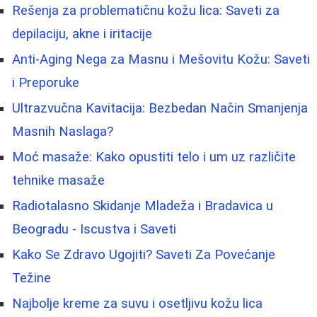
Rešenja za problematičnu kožu lica: Saveti za
depilaciju, akne i iritacije
Anti-Aging Nega za Masnu i Mešovitu Kožu: Saveti
i Preporuke
Ultrazvučna Kavitacija: Bezbedan Način Smanjenja
Masnih Naslaga?
Moć masaže: Kako opustiti telo i um uz različite
tehnike masaže
Radiotalasno Skidanje Mladeža i Bradavica u
Beogradu - Iscustva i Saveti
Kako Se Zdravo Ugojiti? Saveti Za Povećanje
Težine
Najbolje kreme za suvu i osetljivu kožu lica