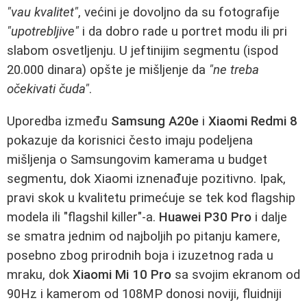
"vau kvalitet"
, većini je dovoljno da su fotografije
"upotrebljive"
i da dobro rade u portret modu ili pri
slabom osvetljenju. U jeftinijim segmentu (ispod
20.000 dinara) opšte je mišljenje da
"ne treba
očekivati čuda"
.
Uporedba između
Samsung A20e
i
Xiaomi Redmi 8
pokazuje da korisnici često imaju podeljena
mišljenja o Samsungovim kamerama u budget
segmentu, dok Xiaomi iznenađuje pozitivno. Ipak,
pravi skok u kvalitetu primećuje se tek kod flagship
modela ili "flagshil killer"-a.
Huawei P30 Pro
i dalje
se smatra jednim od najboljih po pitanju kamere,
posebno zbog prirodnih boja i izuzetnog rada u
mraku, dok
Xiaomi Mi 10 Pro
sa svojim ekranom od
90Hz i kamerom od 108MP donosi noviji, fluidniji