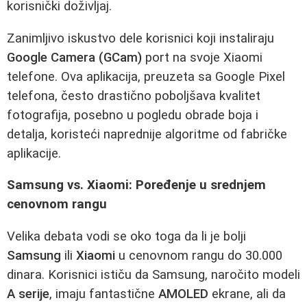
korisnički doživljaj.
Zanimljivo iskustvo dele korisnici koji instaliraju
Google Camera (GCam)
port na svoje Xiaomi
telefone. Ova aplikacija, preuzeta sa Google Pixel
telefona, često drastično poboljšava kvalitet
fotografija, posebno u pogledu obrade boja i
detalja, koristeći naprednije algoritme od fabričke
aplikacije.
Samsung vs. Xiaomi: Poređenje u srednjem
cenovnom rangu
Velika debata vodi se oko toga da li je bolji
Samsung
ili
Xiaomi
u cenovnom rangu do 30.000
dinara. Korisnici ističu da Samsung, naročito modeli
A serije
, imaju fantastične
AMOLED
ekrane, ali da