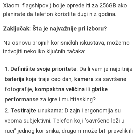
Xiaomi flagshipovi) bolje opredeliti za 256GB ako
planirate da telefon koristite dugi niz godina.
Zaključak: Šta je najvažnije pri izboru?
Na osnovu brojnih korisničkih iskustava, možemo
izdvojiti nekoliko ključnih tačaka:
Definišite svoje prioritete:
Da li vam je najbitnija
baterija
koja traje ceo dan,
kamera
za savršene
fotografije,
kompaktna veličina
ili
glatke
performanse
za igre i multitasking?
Testirajte u rukama:
Dizajn i ergonomija su
veoma subjektivni. Telefon koji "savršeno leži u
ruci" jednog korisnika, drugom može biti prevelik ili