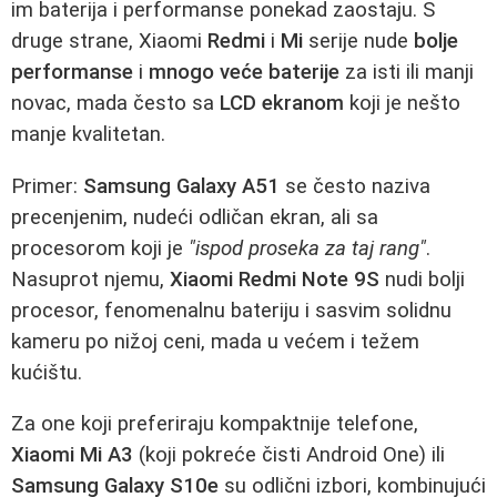
im baterija i performanse ponekad zaostaju. S
druge strane, Xiaomi
Redmi
i
Mi
serije nude
bolje
performanse
i
mnogo veće baterije
za isti ili manji
novac, mada često sa
LCD ekranom
koji je nešto
manje kvalitetan.
Primer:
Samsung Galaxy A51
se često naziva
precenjenim, nudeći odličan ekran, ali sa
procesorom koji je
"ispod proseka za taj rang"
.
Nasuprot njemu,
Xiaomi Redmi Note 9S
nudi bolji
procesor, fenomenalnu bateriju i sasvim solidnu
kameru po nižoj ceni, mada u većem i težem
kućištu.
Za one koji preferiraju kompaktnije telefone,
Xiaomi Mi A3
(koji pokreće čisti Android One) ili
Samsung Galaxy S10e
su odlični izbori, kombinujući