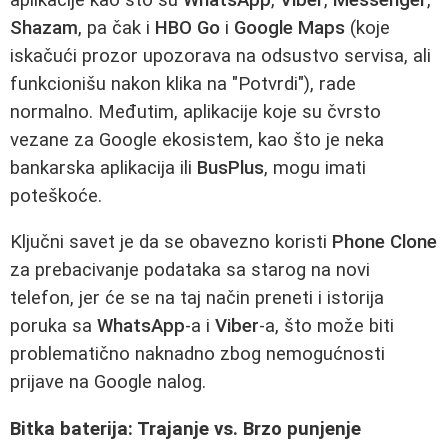
Shazam
, pa čak i
HBO Go
i
Google Maps
(koje
iskačući prozor upozorava na odsustvo servisa, ali
funkcionišu nakon klika na "Potvrdi"), rade
normalno. Međutim, aplikacije koje su čvrsto
vezane za Google ekosistem, kao što je neka
bankarska aplikacija ili
BusPlus
, mogu imati
poteškoće.
Ključni savet je da se obavezno koristi
Phone Clone
za prebacivanje podataka sa starog na novi
telefon, jer će se na taj način preneti i istorija
poruka sa
WhatsApp
-a i
Viber
-a, što može biti
problematično naknadno zbog nemogućnosti
prijave na Google nalog.
Bitka baterija: Trajanje vs. Brzo punjenje