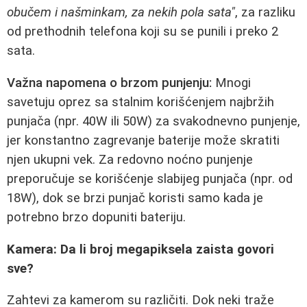
obučem i našminkam, za nekih pola sata"
, za razliku
od prethodnih telefona koji su se punili i preko 2
sata.
Važna napomena o brzom punjenju:
Mnogi
savetuju oprez sa stalnim korišćenjem najbržih
punjača (npr. 40W ili 50W) za svakodnevno punjenje,
jer konstantno zagrevanje baterije može skratiti
njen ukupni vek. Za redovno noćno punjenje
preporučuje se korišćenje slabijeg punjača (npr. od
18W), dok se brzi punjač koristi samo kada je
potrebno brzo dopuniti bateriju.
Kamera: Da li broj megapiksela zaista govori
sve?
Zahtevi za kamerom su različiti. Dok neki traže