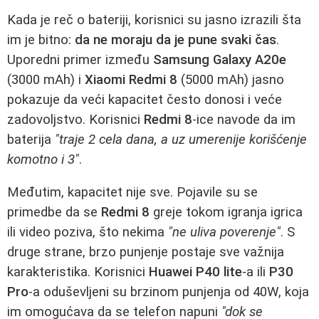
Kada je reč o bateriji, korisnici su jasno izrazili šta
im je bitno:
da ne moraju da je pune svaki čas
.
Uporedni primer između
Samsung Galaxy A20e
(3000 mAh) i
Xiaomi Redmi 8
(5000 mAh) jasno
pokazuje da veći kapacitet često donosi i veće
zadovoljstvo. Korisnici
Redmi 8
-ice navode da im
baterija
"traje 2 cela dana, a uz umerenije korišćenje
komotno i 3"
.
Međutim, kapacitet nije sve. Pojavile su se
primedbe da se
Redmi 8
greje tokom igranja igrica
ili video poziva, što nekima
"ne uliva poverenje"
. S
druge strane, brzo punjenje postaje sve važnija
karakteristika. Korisnici
Huawei P40 lite
-a ili
P30
Pro
-a oduševljeni su brzinom punjenja od 40W, koja
im omogućava da se telefon napuni
"dok se