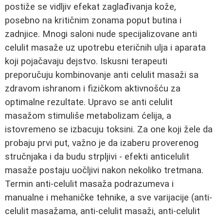
postiže se vidljiv efekat zaglađivanja kože,
posebno na kritičnim zonama poput butina i
zadnjice. Mnogi saloni nude specijalizovane anti
celulit masaže uz upotrebu eteričnih ulja i aparata
koji pojačavaju dejstvo. Iskusni terapeuti
preporučuju kombinovanje anti celulit masaži sa
zdravom ishranom i fizičkom aktivnošću za
optimalne rezultate. Upravo se anti celulit
masažom stimuliše metabolizam ćelija, a
istovremeno se izbacuju toksini. Za one koji žele da
probaju prvi put, važno je da izaberu proverenog
stručnjaka i da budu strpljivi - efekti anticelulit
masaže postaju uočljivi nakon nekoliko tretmana.
Termin anti-celulit masaža podrazumeva i
manualne i mehaničke tehnike, a sve varijacije (anti-
celulit masažama, anti-celulit masaži, anti-celulit