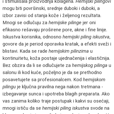
i stimulisala proizvodnja kolagena.
Hemijski pilingovi
mogu biti površinski, srednje duboki i duboki, a
izbor zavisi od stanja kože i željenog rezultata.
Mnogi se odlučuju za
hemijske pilinge
jer oni
efikasno rešavaju proširene pore, akne i fine linije.
Iskustva korisnika, odnosno
hemijski piling iskustva
,
govore da je period oporavka kratak, a efekti sveži i
blistavi. Kada se rade
hemijskim pilinzima
u
kontinuitetu, koža postaje ujednačenija i elastičnija.
Bez obzira da li se odlučujete za
hemijskog pilinga
u
salonu ili kod kuće, poželjno je da se prethodno
posavetujete sa profesionalcem. Kod
hemijskom
pilingu
je ključna pravilna nega nakon tretmana -
izbegavanje sunca i upotreba blagih preparata. Ako
vas zanima koliko traje postupak i kakvi su osećaji,
mnogi ističu da se
hemijski piling iskustva
svode na