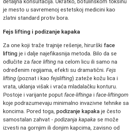
detaljna konsultacija. Ukratko, botulinskom toksinu
je mesto u savremenoj estetskoj medicini kao
zlatni standard protiv bora.
Fejs lifting i podizanje kapaka
Za one koji traže trajnije rešenje, hirurški
face
lifting
je i dalje najefikasnija metoda. Bilo da se
odlučite za
face lifting
na celom licu ili samo na
određenim regijama, efekti su dramatični.
Fejs
lifting
(poznat i kao
fejslifting
) zateže kožu lica i
vrata, uklanja višak i vraća mladalačku konturu.
Postoje i varijante poput
face-liftinga
i
face-liftingom
koje podrazumevaju minimalno invazivne tehnike sa
koncima. Pored toga,
podizanje kapaka
je često
samostalan zahvat -
podizanja kapaka
se može
izvesti na gornjim ili donjim kapcima, zavisno od