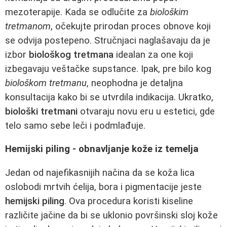
mezoterapije. Kada se odlučite za
biološkim
tretmanom
, očekujte prirodan proces obnove koji
se odvija postepeno. Stručnjaci naglašavaju da je
izbor
biološkog tretmana
idealan za one koji
izbegavaju veštačke supstance. Ipak, pre bilo kog
biološkom tretmanu
, neophodna je detaljna
konsultacija kako bi se utvrdila indikacija. Ukratko,
biološki tretmani
otvaraju novu eru u estetici, gde
telo samo sebe leči i podmlađuje.
Hemijski piling - obnavljanje kože iz temelja
Jedan od najefikasnijih načina da se koža lica
oslobodi mrtvih ćelija, bora i pigmentacije jeste
hemijski piling
. Ova procedura koristi kiseline
različite jačine da bi se uklonio površinski sloj kože