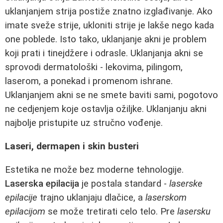
uklanjanjem strija postiže znatno izglađivanje. Ako
imate sveže strije, ukloniti strije je lakše nego kada
one poblede. Isto tako, uklanjanje akni je problem
koji prati i tinejdžere i odrasle. Uklanjanja akni se
sprovodi dermatološki - lekovima, pilingom,
laserom, a ponekad i promenom ishrane.
Uklanjanjem akni se ne smete baviti sami, pogotovo
ne cedjenjem koje ostavlja ožiljke. Uklanjanju akni
najbolje pristupite uz stručno vođenje.
Laseri, dermapen i skin busteri
Estetika ne može bez moderne tehnologije.
Laserska epilacija
je postala standard -
laserske
epilacije
trajno uklanjaju dlačice, a
laserskom
epilacijom
se može tretirati celo telo. Pre
lasersku