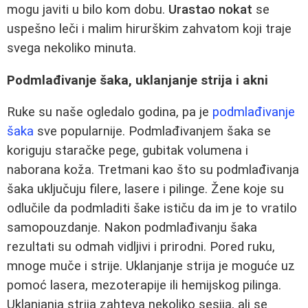
mogu javiti u bilo kom dobu.
Urastao nokat
se
uspešno leči i malim hirurškim zahvatom koji traje
svega nekoliko minuta.
Podmlađivanje šaka, uklanjanje strija i akni
Ruke su naše ogledalo godina, pa je
podmlađivanje
šaka
sve popularnije. Podmlađivanjem šaka se
koriguju staračke pege, gubitak volumena i
naborana koža. Tretmani kao što su podmlađivanja
šaka uključuju filere, lasere i pilinge. Žene koje su
odlučile da podmladiti šake ističu da im je to vratilo
samopouzdanje. Nakon podmlađivanju šaka
rezultati su odmah vidljivi i prirodni. Pored ruku,
mnoge muče i strije. Uklanjanje strija je moguće uz
pomoć lasera, mezoterapije ili hemijskog pilinga.
Uklanjanja strija zahteva nekoliko sesija, ali se