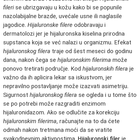
fileri
se ubrizgavaju u kožu kako bi se popunile
nazolabijalne brazde, uvećale usne ili naglasile
jagodice.
Hijaluronske filere
odobravaju i
dermatolozi jer je hijaluronska kiselina prirodna
supstanca koja se već nalazi u organizmu. Efekat
hijaluronskog filera
traje od šest meseci do godinu
dana, nakon čega se
hijaluronskim filerima
može
ponovo tretirati područje. Kod
hijaluronskih filera
je
važno da ih aplicira lekar sa iskustvom, jer
nepravilno postavljanje može izazvati asimetriju.
Sigurnost
hijaluronskog filera
se ogleda i u tome što
se po potrebi može razgraditi enzimom
hijaluronidazom. Ako se odlučite za korekciju
hijaluronskim filerima
, računajte na to da ćete
odmah nakon tretmana moći da se vratite
svakodnevnim aktivnostima.
Hijaluronski filer
je