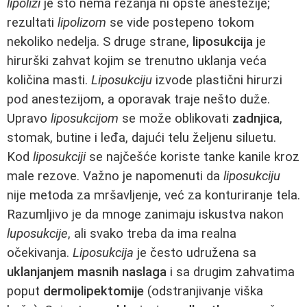
lipolizi
je što nema rezanja ni opšte anestezije;
rezultati
lipolizom
se vide postepeno tokom
nekoliko nedelja. S druge strane,
liposukcija
je
hirurški zahvat kojim se trenutno uklanja veća
količina masti.
Liposukciju
izvode plastični hirurzi
pod anestezijom, a oporavak traje nešto duže.
Upravo
liposukcijom
se može oblikovati
zadnjica
,
stomak, butine i leđa, dajući telu željenu siluetu.
Kod
liposukciji
se najčešće koriste tanke kanile kroz
male rezove. Važno je napomenuti da
liposukciju
nije metoda za mršavljenje, već za konturiranje tela.
Razumljivo je da mnoge zanimaju iskustva nakon
luposukcije
, ali svako treba da ima realna
očekivanja.
Liposukcija
je često udružena sa
uklanjanjem masnih naslaga
i sa drugim zahvatima
poput
dermolipektomije
(odstranjivanje viška