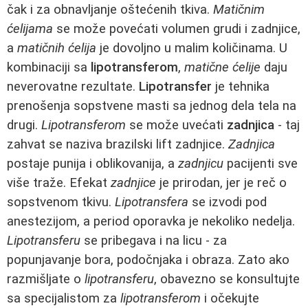
čak i za obnavljanje oštećenih tkiva.
Matičnim
ćelijama
se može povećati volumen grudi i zadnjice,
a
matičnih ćelija
je dovoljno u malim količinama. U
kombinaciji sa
lipotransferom
,
matične ćelije
daju
neverovatne rezultate.
Lipotransfer
je tehnika
prenošenja sopstvene masti sa jednog dela tela na
drugi.
Lipotransferom
se može uvećati
zadnjica
- taj
zahvat se naziva brazilski lift zadnjice.
Zadnjica
postaje punija i oblikovanija, a
zadnjicu
pacijenti sve
više traže. Efekat
zadnjice
je prirodan, jer je reč o
sopstvenom tkivu.
Lipotransfera
se izvodi pod
anestezijom, a period oporavka je nekoliko nedelja.
Lipotransferu
se pribegava i na licu - za
popunjavanje bora, podočnjaka i obraza. Zato ako
razmišljate o
lipotransferu
, obavezno se konsultujte
sa specijalistom za
lipotransferom
i očekujte