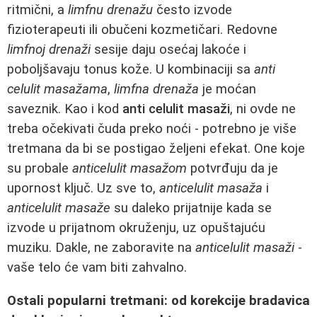
ritmični, a
limfnu drenažu
često izvode
fizioterapeuti ili obučeni kozmetičari. Redovne
limfnoj drenaži
sesije daju osećaj lakoće i
poboljšavaju tonus kože. U kombinaciji sa
anti
celulit masažama
,
limfna drenaža
je moćan
saveznik. Kao i kod
anti celulit masaži
, ni ovde ne
treba očekivati čuda preko noći - potrebno je više
tretmana da bi se postigao željeni efekat. One koje
su probale
anticelulit masažom
potvrđuju da je
upornost ključ. Uz sve to,
anticelulit masaža
i
anticelulit masaže
su daleko prijatnije kada se
izvode u prijatnom okruženju, uz opuštajuću
muziku. Dakle, ne zaboravite na
anticelulit masaži
-
vaše telo će vam biti zahvalno.
Ostali popularni tretmani: od korekcije bradavica