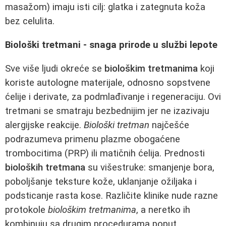
masažom) imaju isti cilj: glatka i zategnuta koža
bez celulita.
Biološki tretmani - snaga prirode u službi lepote
Sve više ljudi okreće se
biološkim tretmanima
koji
koriste autologne materijale, odnosno sopstvene
ćelije i derivate, za podmlađivanje i regeneraciju. Ovi
tretmani se smatraju bezbednijim jer ne izazivaju
alergijske reakcije.
Biološki tretman
najčešće
podrazumeva primenu plazme obogaćene
trombocitima (PRP) ili matičnih ćelija. Prednosti
bioloških tretmana
su višestruke: smanjenje bora,
poboljšanje teksture kože, uklanjanje ožiljaka i
podsticanje rasta kose. Različite klinike nude razne
protokole
biološkim tretmanima
, a neretko ih
kombinuju sa drugim procedurama poput