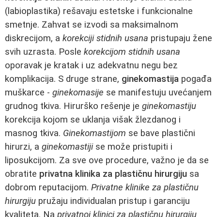
(labioplastika) rešavaju estetske i funkcionalne
smetnje. Zahvat se izvodi sa maksimalnom
diskrecijom, a
korekciji stidnih usana
pristupaju žene
svih uzrasta. Posle
korekcijom stidnih usana
oporavak je kratak i uz adekvatnu negu bez
komplikacija. S druge strane,
ginekomastija
pogađa
muškarce -
ginekomasije
se manifestuju uvećanjem
grudnog tkiva. Hirurško rešenje je
ginekomastiju
korekcija kojom se uklanja višak žlezdanog i
masnog tkiva.
Ginekomastijom
se bave plastični
hirurzi, a
ginekomastiji
se može pristupiti i
liposukcijom. Za sve ove procedure, važno je da se
obratite
privatna klinika za plastičnu hirurgiju
sa
dobrom reputacijom.
Privatne klinike za plastičnu
hirurgiju
pružaju individualan pristup i garanciju
kvaliteta. Na
privatnoj klinici za plastičnu hirurgiju