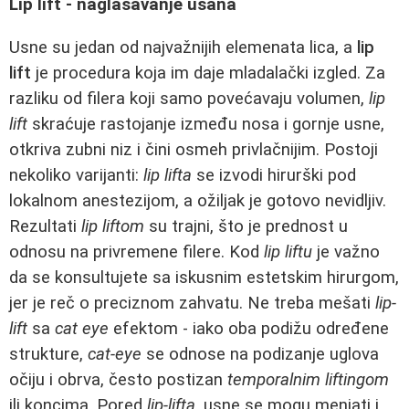
Lip lift - naglašavanje usana
Usne su jedan od najvažnijih elemenata lica, a
lip
lift
je procedura koja im daje mladalački izgled. Za
razliku od filera koji samo povećavaju volumen,
lip
lift
skraćuje rastojanje između nosa i gornje usne,
otkriva zubni niz i čini osmeh privlačnijim. Postoji
nekoliko varijanti:
lip lifta
se izvodi hirurški pod
lokalnom anestezijom, a ožiljak je gotovo nevidljiv.
Rezultati
lip liftom
su trajni, što je prednost u
odnosu na privremene filere. Kod
lip liftu
je važno
da se konsultujete sa iskusnim estetskim hirurgom,
jer je reč o preciznom zahvatu. Ne treba mešati
lip-
lift
sa
cat eye
efektom - iako oba podižu određene
strukture,
cat-eye
se odnose na podizanje uglova
očiju i obrva, često postizan
temporalnim liftingom
ili koncima. Pored
lip-lifta
, usne se mogu menjati i