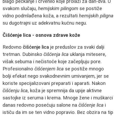
blago peckanje i crvenilo koje prolazi za dan-dva. U
svakom slučaju,
hemijskim pilingom
se postiže
vidno podmlađena koža, a rezultati
hemijskih piligna
su dugotrajni uz adekvatnu kućnu negu.
Čišćenje lica - osnova zdrave kože
Redovno
čišćenje lica
je preduslov za svaki dalji
tretman. Dubinsko
čišćenja lica
uklanja mitesere,
višak sebuma i nečistoće koje začepljuju pore.
Profesionalno
čišćenjem lica
se postiže mnogo
bolji efekat nego svakodnevnim umivanjem, jer se
koriste specijalizovani preparati i aparati. Nakon
čišćenju lica
, koža je spremnija da upije aktivne
sastojke iz seruma i krema. Mnoge žene i muškarci
danas redovno posećuju salone na
čišćenje lica
i
ističu da im se ten vidno popravio. Bez obzira na tip