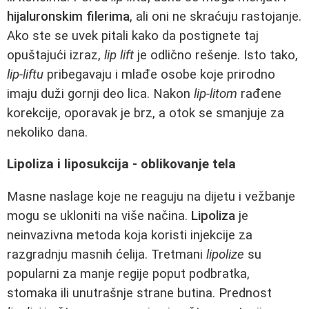
hijaluronskim filerima
, ali oni ne skraćuju rastojanje.
Ako ste se uvek pitali kako da postignete taj
opuštajući izraz,
lip lift
je odlično rešenje. Isto tako,
lip-liftu
pribegavaju i mlađe osobe koje prirodno
imaju duži gornji deo lica. Nakon
lip-litom
rađene
korekcije, oporavak je brz, a otok se smanjuje za
nekoliko dana.
Lipoliza i liposukcija - oblikovanje tela
Masne naslage koje ne reaguju na dijetu i vežbanje
mogu se ukloniti na više načina.
Lipoliza
je
neinvazivna metoda koja koristi injekcije za
razgradnju masnih ćelija. Tretmani
lipolize
su
popularni za manje regije poput podbratka,
stomaka ili unutrašnje strane butina. Prednost