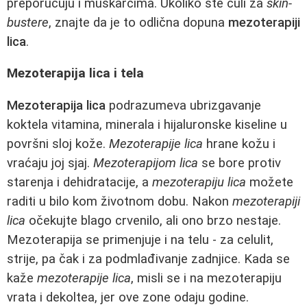
preporučuju i muškarcima. Ukoliko ste čuli za
skin-
bustere
, znajte da je to odlična dopuna
mezoterapiji
lica
.
Mezoterapija lica i tela
Mezoterapija lica
podrazumeva ubrizgavanje
koktela vitamina, minerala i hijaluronske kiseline u
površni sloj kože.
Mezoterapije lica
hrane kožu i
vraćaju joj sjaj.
Mezoterapijom lica
se bore protiv
starenja i dehidratacije, a
mezoterapiju lica
možete
raditi u bilo kom životnom dobu. Nakon
mezoterapiji
lica
očekujte blago crvenilo, ali ono brzo nestaje.
Mezoterapija se primenjuje i na telu - za celulit,
strije, pa čak i za podmlađivanje zadnjice. Kada se
kaže
mezoterapije lica
, misli se i na mezoterapiju
vrata i dekoltea, jer ove zone odaju godine.