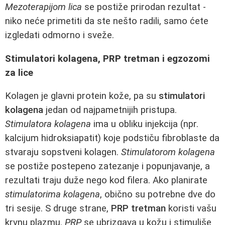
Mezoterapijom lica
se postiže prirodan rezultat -
niko neće primetiti da ste nešto radili, samo ćete
izgledati odmorno i sveže.
Stimulatori kolagena, PRP tretman i egzozomi
za lice
Kolagen je glavni protein kože, pa su
stimulatori
kolagena
jedan od najpametnijih pristupa.
Stimulatora kolagena
ima u obliku injekcija (npr.
kalcijum hidroksiapatit) koje podstiču fibroblaste da
stvaraju sopstveni kolagen.
Stimulatorom kolagena
se postiže postepeno zatezanje i popunjavanje, a
rezultati traju duže nego kod filera. Ako planirate
stimulatorima kolagena
, obično su potrebne dve do
tri sesije. S druge strane,
PRP tretman
koristi vašu
krvnu plazmu.
PRP
se ubrizgava u kožu i stimuliše