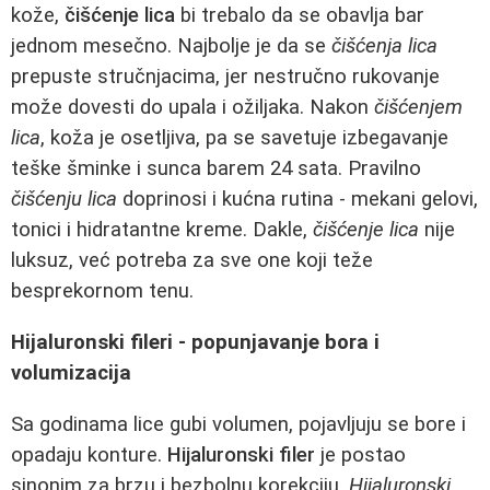
kože,
čišćenje lica
bi trebalo da se obavlja bar
jednom mesečno. Najbolje je da se
čišćenja lica
prepuste stručnjacima, jer nestručno rukovanje
može dovesti do upala i ožiljaka. Nakon
čišćenjem
lica
, koža je osetljiva, pa se savetuje izbegavanje
teške šminke i sunca barem 24 sata. Pravilno
čišćenju lica
doprinosi i kućna rutina - mekani gelovi,
tonici i hidratantne kreme. Dakle,
čišćenje lica
nije
luksuz, već potreba za sve one koji teže
besprekornom tenu.
Hijaluronski fileri - popunjavanje bora i
volumizacija
Sa godinama lice gubi volumen, pojavljuju se bore i
opadaju konture.
Hijaluronski filer
je postao
sinonim za brzu i bezbolnu korekciju.
Hijaluronski