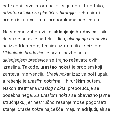
ćete dobiti sve informacije i sigurnost. Isto tako,
privatnu kliniku za plastičnu hirurgiju
treba birati
prema iskustvu tima i preporukama pacijenata.
Ne smemo zaboraviti ni
uklanjanje bradavica
- bilo
da su se pojavile na telu ili licu,
uklanjanja bradavica
se izvodi laserom, tečnim azotom ili ekscizijom.
Uklanjanje bradavice
je brzo i bezbolno, a
uklanjanjem bradavica
se trajno rešavate ovih
izraslina. Takođe,
urastao nokat
je problem koji
zahteva intervenciju.
Urasli nokat
izaziva bol i upalu,
a rešenje je
uraslim noktima
ili hirurškim putem.
Nakon tretmana
uraslog nokta
, preporučuje se
posebna nega. Za
uraslom noktu
se obavezno javite
stručnjaku, jer nestručno rezanje može pogoršati
stanje.
Urasle nokte
najčešće imaju mladi ljudi, ali se