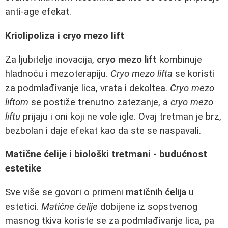
anti-age efekat.
Kriolipoliza i cryo mezo lift
Za ljubitelje inovacija,
cryo mezo lift
kombinuje
hladnoću i mezoterapiju.
Cryo mezo lifta
se koristi
za podmlađivanje lica, vrata i dekoltea.
Cryo mezo
liftom
se postiže trenutno zatezanje, a
cryo mezo
liftu
prijaju i oni koji ne vole igle. Ovaj tretman je brz,
bezbolan i daje efekat kao da ste se naspavali.
Matične ćelije i biološki tretmani - budućnost
estetike
Sve više se govori o primeni
matičnih ćelija
u
estetici.
Matične ćelije
dobijene iz sopstvenog
masnog tkiva koriste se za podmlađivanje lica, pa