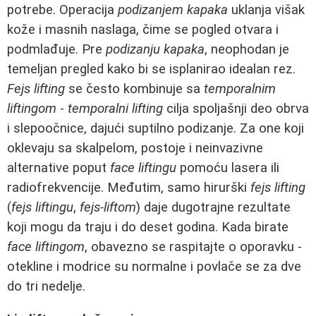
potrebe. Operacija
podizanjem kapaka
uklanja višak
kože i masnih naslaga, čime se pogled otvara i
podmlađuje. Pre
podizanju kapaka
, neophodan je
temeljan pregled kako bi se isplanirao idealan rez.
Fejs lifting
se često kombinuje sa
temporalnim
liftingom
-
temporalni lifting
cilja spoljašnji deo obrva
i slepoočnice, dajući suptilno podizanje. Za one koji
oklevaju sa skalpelom, postoje i neinvazivne
alternative poput
face liftingu
pomoću lasera ili
radiofrekvencije. Međutim, samo hirurški
fejs lifting
(
fejs liftingu
,
fejs-liftom
) daje dugotrajne rezultate
koji mogu da traju i do deset godina. Kada birate
face liftingom
, obavezno se raspitajte o oporavku -
otekline i modrice su normalne i povlače se za dve
do tri nedelje.