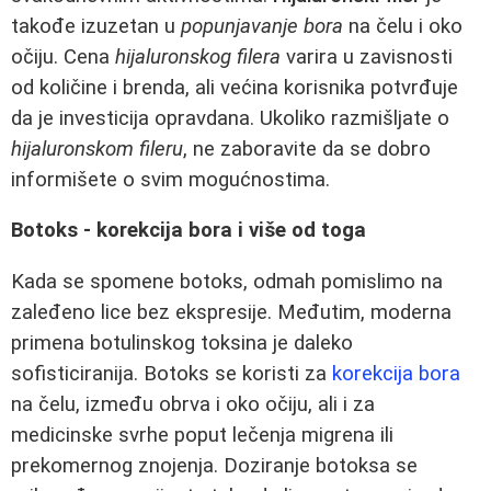
takođe izuzetan u
popunjavanje bora
na čelu i oko
očiju. Cena
hijaluronskog filera
varira u zavisnosti
od količine i brenda, ali većina korisnika potvrđuje
da je investicija opravdana. Ukoliko razmišljate o
hijaluronskom fileru
, ne zaboravite da se dobro
informišete o svim mogućnostima.
Botoks - korekcija bora i više od toga
Kada se spomene botoks, odmah pomislimo na
zaleđeno lice bez ekspresije. Međutim, moderna
primena botulinskog toksina je daleko
sofisticiranija. Botoks se koristi za
korekcija bora
na čelu, između obrva i oko očiju, ali i za
medicinske svrhe poput lečenja migrena ili
prekomernog znojenja. Doziranje botoksa se