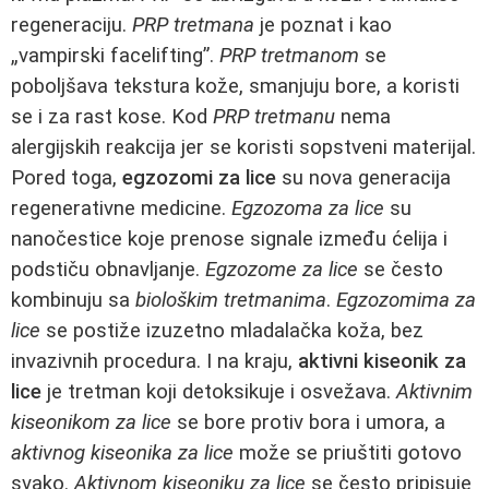
regeneraciju.
PRP tretmana
je poznat i kao
„vampirski facelifting”.
PRP tretmanom
se
poboljšava tekstura kože, smanjuju bore, a koristi
se i za rast kose. Kod
PRP tretmanu
nema
alergijskih reakcija jer se koristi sopstveni materijal.
Pored toga,
egzozomi za lice
su nova generacija
regenerativne medicine.
Egzozoma za lice
su
nanočestice koje prenose signale između ćelija i
podstiču obnavljanje.
Egzozome za lice
se često
kombinuju sa
biološkim tretmanima
.
Egzozomima za
lice
se postiže izuzetno mladalačka koža, bez
invazivnih procedura. I na kraju,
aktivni kiseonik za
lice
je tretman koji detoksikuje i osvežava.
Aktivnim
kiseonikom za lice
se bore protiv bora i umora, a
aktivnog kiseonika za lice
može se priuštiti gotovo
svako.
Aktivnom kiseoniku za lice
se često pripisuje