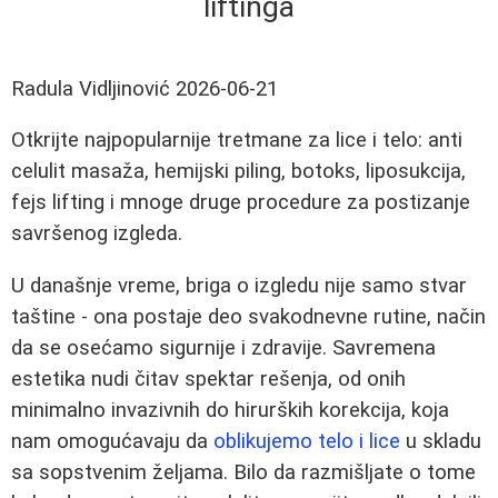
liftinga
Radula Vidljinović
2026-06-21
Otkrijte najpopularnije tretmane za lice i telo: anti
celulit masaža, hemijski piling, botoks, liposukcija,
fejs lifting i mnoge druge procedure za postizanje
savršenog izgleda.
U današnje vreme, briga o izgledu nije samo stvar
taštine - ona postaje deo svakodnevne rutine, način
da se osećamo sigurnije i zdravije. Savremena
estetika nudi čitav spektar rešenja, od onih
minimalno invazivnih do hirurških korekcija, koja
nam omogućavaju da
oblikujemo telo i lice
u skladu
sa sopstvenim željama. Bilo da razmišljate o tome