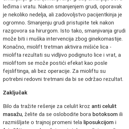
leđima i vratu. Nakon smanjenjem grudi, oporavak
je nekoliko nedelja, ali zadovoljstvo pacijentkinja je
ogromno. Smanjenju grudi pristupite tek nakon
razgovora sa hirurgom. Isto tako, smanjivanja grudi
može biti i muška intervencija zbog ginekomastije.
Konačno, miolift tretman aktivira mišiće lica -
miolifta rezultati su vidljivo podignuto lice i vrat, a
mioliftom se može postići efekat kao posle
fejsliftinga, ali bez operacije. Za mioliftu su
potrebni redovni tretmani da bi se održao rezultat.
Zaključak
Bilo da tražite rešenje za celulit kroz
anti celulit
masažu
, želite da se oslobodite bora
botoksom
ili
razmišljate o trajnoj promeni tela
liposukcijom
i