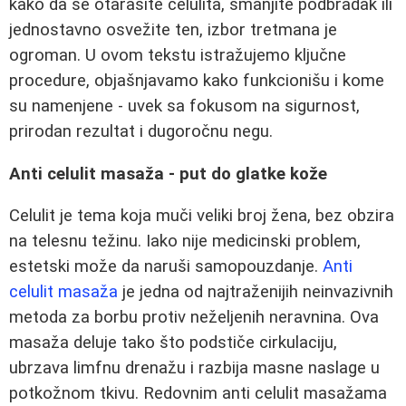
kako da se otarasite celulita, smanjite podbradak ili
jednostavno osvežite ten, izbor tretmana je
ogroman. U ovom tekstu istražujemo ključne
procedure, objašnjavamo kako funkcionišu i kome
su namenjene - uvek sa fokusom na sigurnost,
prirodan rezultat i dugoročnu negu.
Anti celulit masaža - put do glatke kože
Celulit je tema koja muči veliki broj žena, bez obzira
na telesnu težinu. Iako nije medicinski problem,
estetski može da naruši samopouzdanje.
Anti
celulit masaža
je jedna od najtraženijih neinvazivnih
metoda za borbu protiv neželjenih neravnina. Ova
masaža deluje tako što podstiče cirkulaciju,
ubrzava limfnu drenažu i razbija masne naslage u
potkožnom tkivu. Redovnim anti celulit masažama