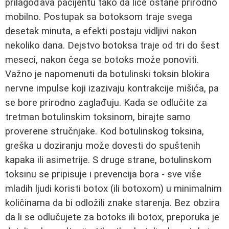
prilagođava pacijentu tako da lice ostane prirodno
mobilno. Postupak sa botoksom traje svega
desetak minuta, a efekti postaju vidljivi nakon
nekoliko dana. Dejstvo botoksa traje od tri do šest
meseci, nakon čega se botoks može ponoviti.
Važno je napomenuti da botulinski toksin blokira
nervne impulse koji izazivaju kontrakcije mišića, pa
se bore prirodno zaglađuju. Kada se odlučite za
tretman botulinskim toksinom, birajte samo
proverene stručnjake. Kod botulinskog toksina,
greška u doziranju može dovesti do spuštenih
kapaka ili asimetrije. S druge strane, botulinskom
toksinu se pripisuje i prevencija bora - sve više
mladih ljudi koristi botox (ili botoxom) u minimalnim
količinama da bi odložili znake starenja. Bez obzira
da li se odlučujete za botoks ili botox, preporuka je