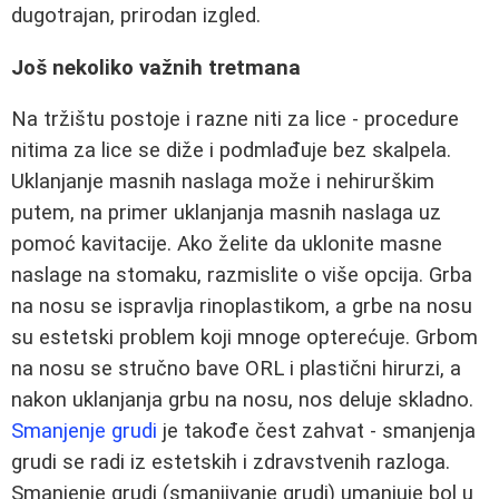
dugotrajan, prirodan izgled.
Još nekoliko važnih tretmana
Na tržištu postoje i razne niti za lice - procedure
nitima za lice se diže i podmlađuje bez skalpela.
Uklanjanje masnih naslaga može i nehirurškim
putem, na primer uklanjanja masnih naslaga uz
pomoć kavitacije. Ako želite da uklonite masne
naslage na stomaku, razmislite o više opcija. Grba
na nosu se ispravlja rinoplastikom, a grbe na nosu
su estetski problem koji mnoge opterećuje. Grbom
na nosu se stručno bave ORL i plastični hirurzi, a
nakon uklanjanja grbu na nosu, nos deluje skladno.
Smanjenje grudi
je takođe čest zahvat - smanjenja
grudi se radi iz estetskih i zdravstvenih razloga.
Smanjenje grudi (smanjivanje grudi) umanjuje bol u