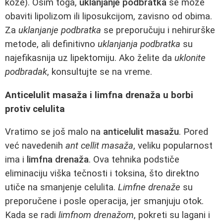
kože). Osim toga,
uklanjanje podbratka
se može
obaviti lipolizom ili liposukcijom, zavisno od obima.
Za
uklanjanje podbratka
se preporučuju i nehirurške
metode, ali definitivno
uklanjanja podbratka
su
najefikasnija uz lipektomiju. Ako želite da
uklonite
podbradak
, konsultujte se na vreme.
Anticelulit masaža i limfna drenaža u borbi
protiv celulita
Vratimo se još malo na
anticelulit masažu
. Pored
već navedenih
ant cellit masaža
, veliku popularnost
ima i
limfna drenaža
. Ova tehnika podstiče
eliminaciju viška tečnosti i toksina, što direktno
utiče na smanjenje celulita.
Limfne drenaže
su
preporučene i posle operacija, jer smanjuju otok.
Kada se radi
limfnom drenažom
, pokreti su lagani i