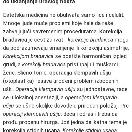
do uklanjanja uraslog nokta
Estetska medicina ne obuhvata samo lice i celulit.
Mnoge ljude muče problemi koje žele da reše
zahvaljujući savremenim procedurama.
Korekcija
bradavica
je čest zahvat -
korekcije bradavica
mogu
da podrazumevaju smanjenje ili korekciju asimetrije.
Korekcijom bradavica
se postiže harmoničan izgled
grudi, a
korekciji bradavica
pristupaju i muškarci i
žene. Slično tome,
operacija klempavih ušiju
(otoplastika) rešava urođeni problem izbočenih
uški.
Operacije klempavih ušiju
su jednostavne, rade
se u lokalnoj anesteziji, a
operacijom klempavih
ušiju
se ušne školjke dovode u prirodan položaj. Pre
operaciji klempavih ušiju
, deca i odrasli treba da
prođu procenu hirurga. Još jedna delikatna tema je
korekcija stidnih usana
.
Korekcije stidnih usana