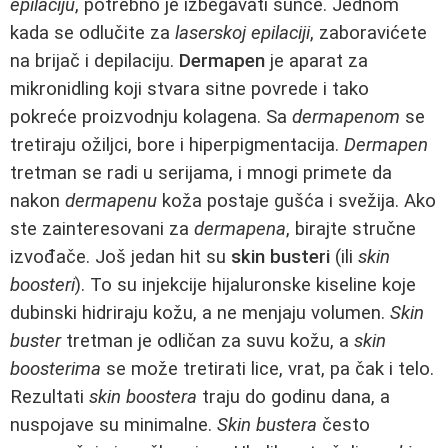
epilaciju
, potrebno je izbegavati sunce. Jednom
kada se odlučite za
laserskoj epilaciji
, zaboravićete
na brijač i depilaciju.
Dermapen
je aparat za
mikronidling koji stvara sitne povrede i tako
pokreće proizvodnju kolagena. Sa
dermapenom
se
tretiraju ožiljci, bore i hiperpigmentacija.
Dermapen
tretman se radi u serijama, i mnogi primete da
nakon
dermapenu
koža postaje gušća i svežija. Ako
ste zainteresovani za
dermapena
, birajte stručne
izvođače. Još jedan hit su
skin busteri
(ili
skin
boosteri
). To su injekcije hijaluronske kiseline koje
dubinski hidriraju kožu, a ne menjaju volumen.
Skin
buster
tretman je odličan za suvu kožu, a
skin
boosterima
se može tretirati lice, vrat, pa čak i telo.
Rezultati
skin boostera
traju do godinu dana, a
nuspojave su minimalne.
Skin bustera
često