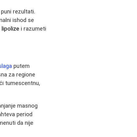
puni rezultati.
imalni ishod se
d
lipolize
i razumeti
slaga
putem
sna za regione
jući tumescentnu,
klanjanje masnog
ahteva period
enuti da nije