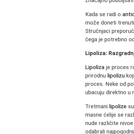
značajno poboljšati
Kada se radi o
anti
može doneti trenutn
Stručnjaci preporuč
čega je potrebno o
Lipoliza: Razgradn
Lipoliza
je proces ra
prirodnu
lipolizu
koj
proces. Neke od p
ubacuju direktno u
Tretmani
lipolize
su
masne ćelije se raz
nude različite nivo
odabrali najpogodni