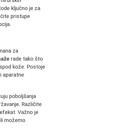
 hirurških
ode ključno je za
čite pristupe
cija.
tmana za
saže
rade tako što
 ispod kože. Postoje
 i aparatne
uju poboljšanja
žavanje. Različite
efekat. Važno je
 ali možemo