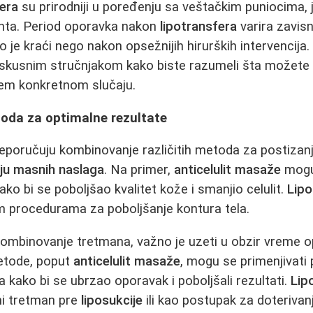
fera
su prirodniji u poređenju sa veštačkim puniocima, j
jenta. Period oporavka nakon
lipotransfera
varira zavis
o je kraći nego nakon opsežnijih hirurških intervencija.
iskusnim stručnjakom kako biste razumeli šta možete 
em konkretnom slučaju.
da za optimalne rezultate
eporučuju kombinovanje različitih metoda za postizan
nju masnih naslaga
. Na primer,
anticelulit masaže
mogu 
ako bi se poboljšao kvalitet kože i smanjio celulit.
Lipo
m procedurama za poboljšanje kontura tela.
ombinovanje tretmana, važno je uzeti u obzir vreme o
etode, poput
anticelulit masaže
, mogu se primenjivati p
ja kako bi se ubrzao oporavak i poboljšali rezultati.
Lip
ni tretman pre
liposukcije
ili kao postupak za doterivan