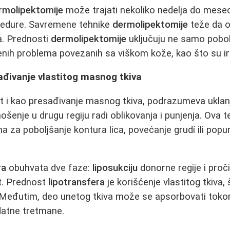
rmolipektomije
može trajati nekoliko nedelja do meseci,
cedure. Savremene tehnike
dermolipektomije
teže da ož
a. Prednosti
dermolipektomije
uključuju ne samo pobolj
nih problema povezanih sa viškom kože, kao što su irita
ađivanje vlastitog masnog tkiva
t i kao presađivanje masnog tkiva, podrazumeva uklanj
unošenje u drugu regiju radi oblikovanja i punjenja. Ova 
a za poboljšanje kontura lica, povećanje grudí ili popu
ra
obuhvata dve faze:
liposukciju
donorne regije i proč
st. Prednost
lipotransfera
je korišćenje vlastitog tkiva, 
a. Međutim, deo unetog tkiva može se apsorbovati tok
atne tretmane.