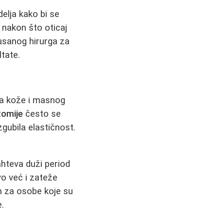
elja kako bi se
i nakon što oticaj
usanog hirurga za
ltate.
ka kože i masnog
tomije
često se
gubila elastičnost.
hteva duži period
vo već i zateže
za osobe koje su
.