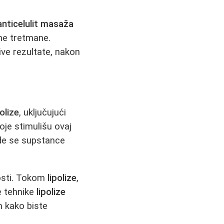
anticelulit masaža
vne tretmane.
jive rezultate, nakon
polize
, uključujući
je stimulišu ovaj
gde se supstance
nosti. Tokom
lipolize
,
e tehnike
lipolize
m kako biste