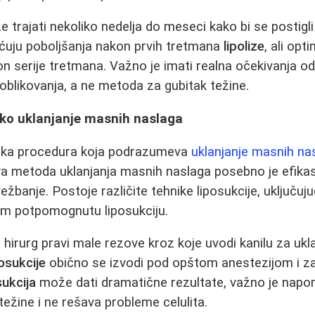
 trajati nekoliko nedelja do meseci kako bi se postigli 
ećuju poboljšanja nakon prvih tretmana
lipolize
, ali opt
n serije tretmana. Važno je imati realna očekivanja o
oblikovanja, a ne metoda za gubitak težine.
ško uklanjanje masnih naslaga
rška procedura koja podrazumeva
uklanjanje masnih na
a metoda uklanjanja masnih naslaga posebno je efika
vežbanje. Postoje različite tehnike liposukcije, uključu
om potpomognutu liposukciju.
, hirurg pravi male rezove kroz koje uvodi kanilu za u
posukcije
obično se izvodi pod opštom anestezijom i z
sukcija
može dati dramatične rezultate, važno je napom
ežine i ne rešava probleme celulita.