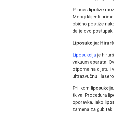
Proces
lipolize
može
Mnogi klijenti prim
obično postiže nako
da je ovo postupak 
Liposukcija: Hirur
Liposukcija
je hiru
vakuum aparata. Ov
otporne na dijetu i 
ultrazvučnu i laser
Prilikom
liposukcije
tkiva. Procedura
li
oporavka. Iako
lipo
zamena za gubitak t