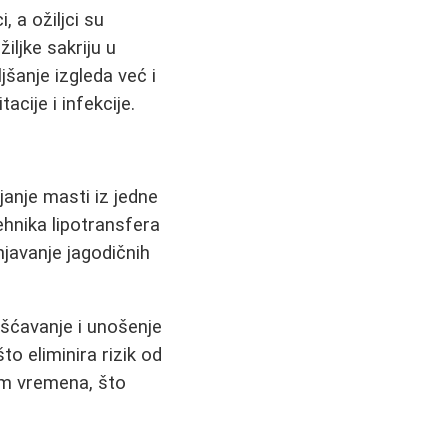
 a ožiljci su
iljke sakriju u
šanje izgleda već i
cije i infekcije.
anje masti iz jedne
tehnika lipotransfera
njavanje jagodičnih
išćavanje i unošenje
što eliminira rizik od
om vremena, što