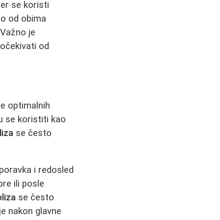
er se koristi
no od obima
 Važno je
očekivati od
je optimalnih
se koristiti kao
liza
se često
poravka i redosled
re ili posle
oliza
se često
je nakon glavne