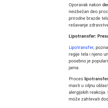
Oporavak nakon
de
neizbežan deo pro
prirodne brazde tel
rešavanje zdravstve
Lipotransfer: Pres
Lipotransfer
, pozna
regije tela i njeno 
posebno je popularn
jama.
Proces
lipotransfe
masti u ciljnu obla
alergijskih reakcij
može zahtevati dod