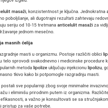
 njegov izgled.
celulit masaži
, konzistentnost je ključna. Jednokratna
o poboljšanje, ali dugotrajni rezultati zahtevaju redo
uju seriju od 10-15 tretmana
anticelulit masaži
za vidl
državanje jednom mesečno.
ja masnih ćelija
zgradnje masti u organizmu. Postoje različiti oblici
li
u telo sprovodi svakodnevno i medicinske procedure ko
opularnih metoda
lipolize
uključuju injekcionu
lipolizu
, 
 masno tkivo kako bi potpomogle razgradnju masti.
 postali sve popularniji zbog svoje minimalne invaziv
lažu i eliminišu prirodnim putem iz organizma. Različit
e efikasnosti, a važno je konsultovati se sa stručnjako
ji pristup za vaše potrebe.