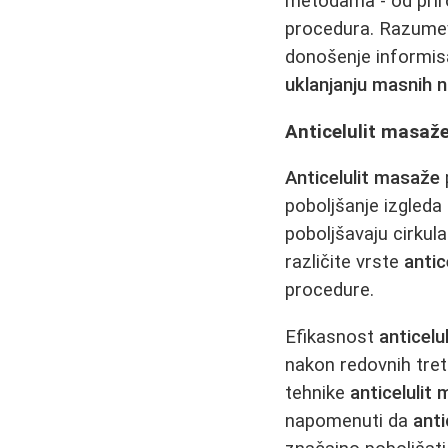
metodama - od pri
procedura. Razumeva
donošenje informisa
uklanjanju masnih 
Anticelulit masaže
Anticelulit masaže
poboljšanje izgleda 
poboljšavaju cirkula
različite vrste
antic
procedure.
Efikasnost
anticel
nakon redovnih tretm
tehnike
anticelulit
napomenuti da
ant