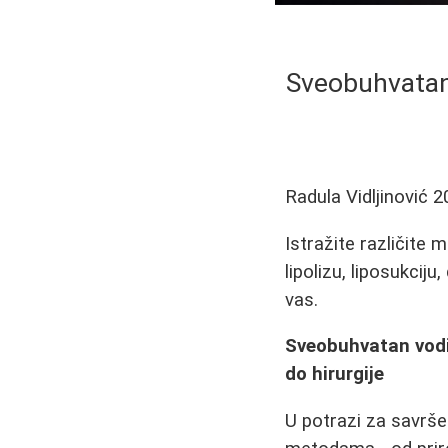
Sveobuhvatan 
Radula Vidljinović
2
Istražite različite 
lipolizu, liposukcij
vas.
Sveobuhvatan vodi
do hirurgije
U potrazi za savrše