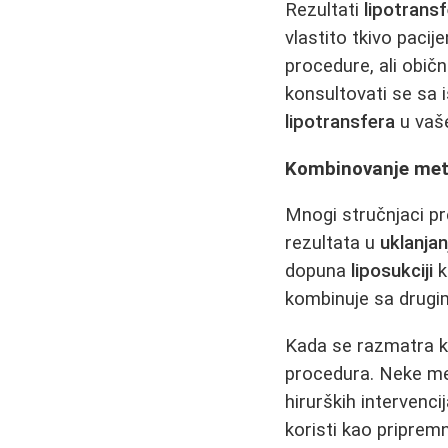
Rezultati
lipotrans
vlastito tkivo paci
procedure, ali običn
konsultovati se sa 
lipotransfera
u vaš
Kombinovanje meto
Mnogi stručnjaci pr
rezultata u
uklanja
dopuna
liposukciji
k
kombinuje sa drugi
Kada se razmatra k
procedura. Neke m
hirurških intervenci
koristi kao priprem