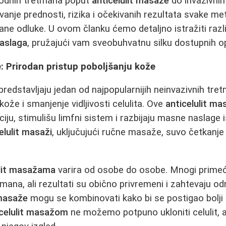
rodnih tretmana poput
anticelulit masaže
do invazivnih
nje prednosti, rizika i očekivanih rezultata svake met
ne odluke. U ovom članku ćemo detaljno istražiti razli
naslaga
, pružajući vam sveobuhvatnu silku dostupnih op
: Prirodan pristup poboljšanju kože
predstavljaju jedan od najpopularnijih neinvazivnih tre
kože i smanjenje vidljivosti celulita. Ove
anticelulit ma
ciju, stimulišu limfni sistem i razbijaju masne naslage
elulit masaži
, uključujući ručne masaže, suvo četkanje
ulit masažama
varira od osobe do osobe. Mnogi primeć
ana, ali rezultati su obično privremeni i zahtevaju odr
 masaže
mogu se kombinovati kako bi se postigao bolji 
icelulit masažom
ne možemo potpuno ukloniti celulit,