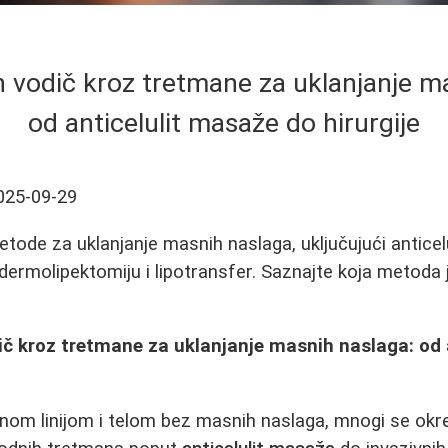
vodič kroz tretmane za uklanjanje ma
od anticelulit masaže do hirurgije
025-09-29
metode za uklanjanje masnih naslaga, uključujući antice
u, dermolipektomiju i lipotransfer. Saznajte koja metoda
č kroz tretmane za uklanjanje masnih naslaga: od 
nom linijom i telom bez masnih naslaga, mnogi se okre