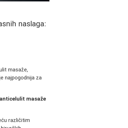
snih naslaga:
lulit masaže,
 je najpogodnija za
anticelulit masaže
ću različitim