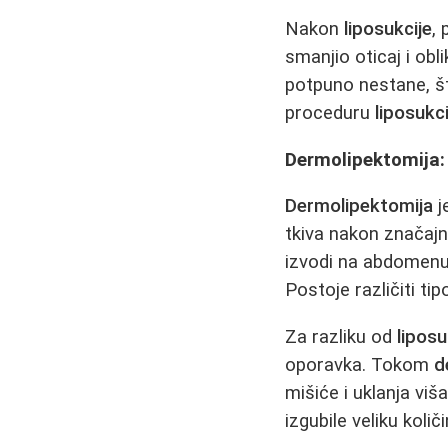
Nakon
liposukcije
,
smanjio oticaj i obl
potpuno nestane, št
proceduru
liposukci
Dermolipektomija: 
Dermolipektomija
j
tkiva nakon značaj
izvodi na abdomenu,
Postoje različiti tip
Za razliku od
liposu
oporavka. Tokom
d
mišiće i uklanja viš
izgubile veliku kol