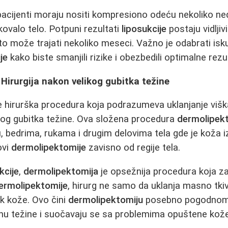
 pacijenti moraju nositi kompresiono odeću nekoliko ned
ikovalo telo. Potpuni rezultati
liposukcije
postaju vidljiv
o može trajati nekoliko meseci. Važno je odabrati isk
je
kako biste smanjili rizike i obezbedili optimalne rezu
Hirurgija nakon velikog gubitka težine
e hirurška procedura koja podrazumeva uklanjanje viš
nog gubitka težine. Ova složena procedura
dermolipek
 bedrima, rukama i drugim delovima tela gde je koža iz
ovi
dermolipektomije
zavisno od regije tela.
kcije
,
dermolipektomija
je opsežnija procedura koja za
ermolipektomije
, hirurg ne samo da uklanja masno tki
ak kože. Ovo čini
dermolipektomiju
posebno pogodnom 
ičinu težine i suočavaju se sa problemima opuštene kože