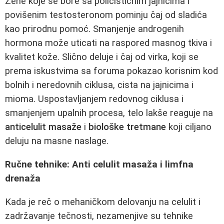
Žene koje se bore sa policističnim jajnicima i
povišenim testosteronom pominju čaj od sladića
kao prirodnu pomoć. Smanjenje androgenih
hormona može uticati na raspored masnog tkiva i
kvalitet kože. Slično deluje i čaj od virka, koji se
prema iskustvima sa foruma pokazao korisnim kod
bolnih i neredovnih ciklusa, cista na jajnicima i
mioma. Uspostavljanjem redovnog ciklusa i
smanjenjem upalnih procesa, telo lakše reaguje na
anticelulit masaže
i
biološke tretmane
koji ciljano
deluju na masne naslage.
Ručne tehnike: Anti celulit masaža i limfna
drenaža
Kada je reč o mehaničkom delovanju na celulit i
zadržavanje tečnosti, nezamenjive su tehnike