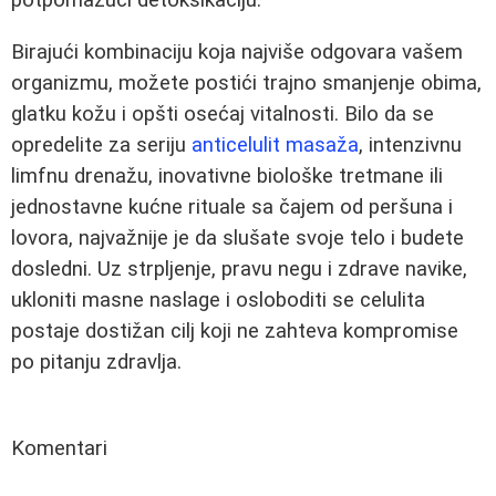
Birajući kombinaciju koja najviše odgovara vašem
organizmu, možete postići trajno smanjenje obima,
glatku kožu i opšti osećaj vitalnosti. Bilo da se
opredelite za seriju
anticelulit masaža
, intenzivnu
limfnu drenažu, inovativne biološke tretmane ili
jednostavne kućne rituale sa čajem od peršuna i
lovora, najvažnije je da slušate svoje telo i budete
dosledni. Uz strpljenje, pravu negu i zdrave navike,
ukloniti masne naslage i osloboditi se celulita
postaje dostižan cilj koji ne zahteva kompromise
po pitanju zdravlja.
Komentari