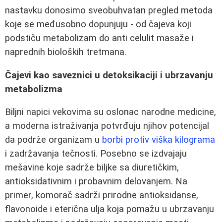
nastavku donosimo sveobuhvatan pregled metoda
koje se međusobno dopunjuju - od čajeva koji
podstiču metabolizam do anti celulit masaže i
naprednih bioloških tretmana.
Čajevi kao saveznici u detoksikaciji i ubrzavanju
metabolizma
Biljni napici vekovima su oslonac narodne medicine,
a moderna istraživanja potvrđuju njihov potencijal
da podrže organizam u
borbi protiv viška kilograma
i zadržavanja tečnosti. Posebno se izdvajaju
mešavine koje sadrže biljke sa diuretičkim,
antioksidativnim i probavnim delovanjem. Na
primer, komorač sadrži prirodne antioksidanse,
flavonoide i eterična ulja koja pomažu u ubrzavanju