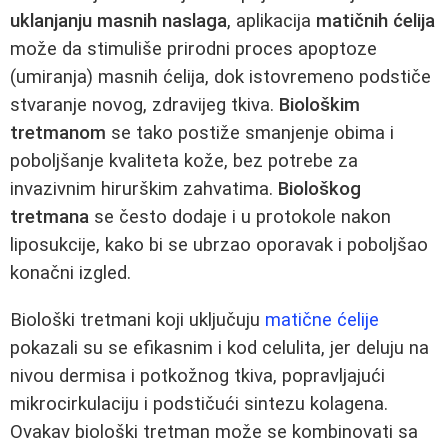
uklanjanju masnih naslaga
, aplikacija
matičnih ćelija
može da stimuliše prirodni proces apoptoze
(umiranja) masnih ćelija, dok istovremeno podstiče
stvaranje novog, zdravijeg tkiva.
Biološkim
tretmanom
se tako postiže smanjenje obima i
poboljšanje kvaliteta kože, bez potrebe za
invazivnim hirurškim zahvatima.
Biološkog
tretmana
se često dodaje i u protokole nakon
liposukcije, kako bi se ubrzao oporavak i poboljšao
konačni izgled.
Biološki tretmani koji uključuju
matične ćelije
pokazali su se efikasnim i kod celulita, jer deluju na
nivou dermisa i potkožnog tkiva, popravljajući
mikrocirkulaciju i podstičući sintezu kolagena.
Ovakav biološki tretman može se kombinovati sa