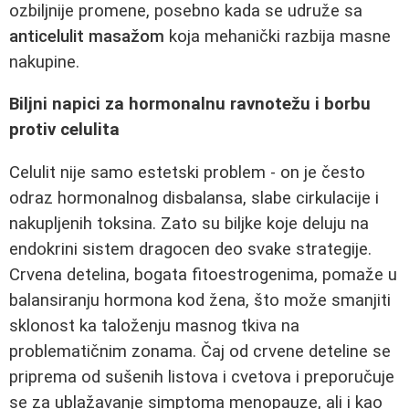
ozbiljnije promene, posebno kada se udruže sa
anticelulit masažom
koja mehanički razbija masne
nakupine.
Biljni napici za hormonalnu ravnotežu i borbu
protiv celulita
Celulit nije samo estetski problem - on je često
odraz hormonalnog disbalansa, slabe cirkulacije i
nakupljenih toksina. Zato su biljke koje deluju na
endokrini sistem dragocen deo svake strategije.
Crvena detelina, bogata fitoestrogenima, pomaže u
balansiranju hormona kod žena, što može smanjiti
sklonost ka taloženju masnog tkiva na
problematičnim zonama. Čaj od crvene deteline se
priprema od sušenih listova i cvetova i preporučuje
se za ublažavanje simptoma menopauze, ali i kao