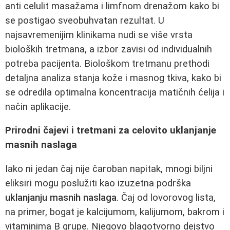
anti celulit masažama i limfnom drenažom kako bi
se postigao sveobuhvatan rezultat. U
najsavremenijim klinikama nudi se više vrsta
bioloških tretmana, a izbor zavisi od individualnih
potreba pacijenta. Biološkom tretmanu prethodi
detaljna analiza stanja kože i masnog tkiva, kako bi
se odredila optimalna koncentracija matičnih ćelija i
način aplikacije.
Prirodni čajevi i tretmani za celovito uklanjanje
masnih naslaga
Iako ni jedan čaj nije čaroban napitak, mnogi biljni
eliksiri mogu poslužiti kao izuzetna podrška
uklanjanju masnih naslaga
. Čaj od lovorovog lista,
na primer, bogat je kalcijumom, kalijumom, bakrom i
vitaminima B grupe. Njegovo blagotvorno dejstvo