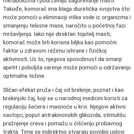
metabolizma i podržavaju sagorevanje masti.
Takođe, komorač ima blaga diuretička svojstva što
može pomoći u eliminaciji viška vode iz organizma i
smanjenju telesne mase, naročito u početnoj fazi
mršavljenja. Iako nije direktan topitelj masti,
komorač može biti korisna biljka kao pomoćni
faktor u zdravom režimu ishrane i fizičkoj
aktivnosti. Uz to, njegova sposobnost da smanji
apetit i poboljša varenje može pomoći u održavanju
optimalne težine.
Sličan efekat pruža i čaj od brekinje, poznat i kao
brekinjski čaj, koji se u narodnoj medicini koristi za
regulaciju šećera i masnoće u krvi. Njegovi aktivni
sastojci, poput antrakinonskih glikozida, stimulišu
pražnjenje creva i pomažu u čišćenju probavnog
trakta. Time se indirektno stvaraju povoljni uslovi