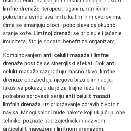
oslobođenih razbijanjem masnih naslaga. Tokom
limfne drenaže
, terapeut laganim, ritmičnim
pokretima usmerava limfu ka limfnim čvorovima,
čime se smanjuju otoci i poboljšava celokupno
stanje kože.
Limfnoj drenaži
se pripisuje i jačanje
imuniteta, što je dodatni benefit za organizam.
Kombinovanjem
anti celulit masaža
i
limfne
drenaže
postiže se sinergijski efekat. Dok
anti
celulit masaže
razgrađuju masno tkivo,
limfne
drenaže
obezbeđuju njegovu brzu eliminaciju.
Iskustva pokazuju da je za trajne rezultate
potrebno sprovesti seriju
anti celulit masaži
i
limfnih drenaža
, uz pridržavanje zdravih životnih
navika. Mnogi saloni nude pakete koji uključuju obe
tehnike, poznate pod zajedničkim nazivom
anticelulit masažom
i
limfnom drenažom
.