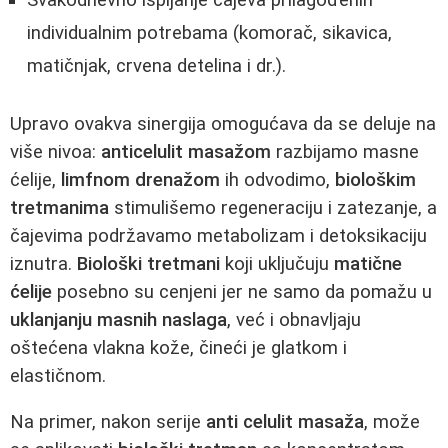
Svakodnevno ispijanje čajeva prilagođenih
individualnim potrebama (komorač, sikavica,
matičnjak, crvena detelina i dr.).
Upravo ovakva sinergija omogućava da se deluje na
više nivoa:
anticelulit masažom
razbijamo masne
ćelije,
limfnom drenažom
ih odvodimo,
biološkim
tretmanima
stimulišemo regeneraciju i zatezanje, a
čajevima podržavamo metabolizam i detoksikaciju
iznutra.
Biološki tretmani
koji uključuju
matične
ćelije
posebno su cenjeni jer ne samo da pomažu u
uklanjanju masnih naslaga
, već i obnavljaju
oštećena vlakna kože, čineći je glatkom i
elastičnom.
Na primer, nakon serije
anti celulit masaža
, može