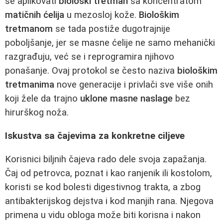
se aplikovati
biološki tretman
sa koncentratom
matičnih ćelija
u mezosloj kože.
Biološkim
tretmanom
se tada postiže dugotrajnije
poboljšanje, jer se masne ćelije ne samo mehanički
razgrađuju, već se i reprogramira njihovo
ponašanje. Ovaj protokol se često naziva
biološkim
tretmanima
nove generacije i privlači sve više onih
koji žele da trajno
uklone masne naslage
bez
hirurškog noža.
Iskustva sa čajevima za konkretne ciljeve
Korisnici biljnih čajeva rado dele svoja zapažanja.
Čaj od petrovca, poznat i kao ranjenik ili kostolom,
koristi se kod bolesti digestivnog trakta, a zbog
antibakterijskog dejstva i kod manjih rana. Njegova
primena u vidu obloga može biti korisna i nakon