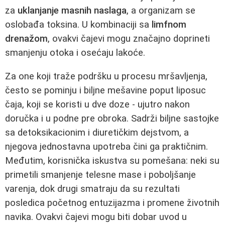
za
uklanjanje masnih naslaga
, a organizam se
oslobađa toksina. U kombinaciji sa
limfnom
drenažom
, ovakvi čajevi mogu značajno doprineti
smanjenju otoka i osećaju lakoće.
Za one koji traže podršku u procesu mršavljenja,
često se pominju i biljne mešavine poput liposuc
čaja, koji se koristi u dve doze - ujutro nakon
doručka i u podne pre obroka. Sadrži biljne sastojke
sa detoksikacionim i diuretičkim dejstvom, a
njegova jednostavna upotreba čini ga praktičnim.
Međutim, korisnička iskustva su pomešana: neki su
primetili smanjenje telesne mase i poboljšanje
varenja, dok drugi smatraju da su rezultati
posledica početnog entuzijazma i promene životnih
navika. Ovakvi čajevi mogu biti dobar uvod u