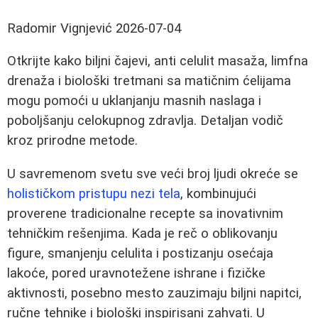
Radomir Vignjević
2026-07-04
Otkrijte kako biljni čajevi, anti celulit masaža, limfna
drenaža i biološki tretmani sa matičnim ćelijama
mogu pomoći u uklanjanju masnih naslaga i
poboljšanju celokupnog zdravlja. Detaljan vodič
kroz prirodne metode.
U savremenom svetu sve veći broj ljudi okreće se
holističkom pristupu nezi tela
, kombinujući
proverene tradicionalne recepte sa inovativnim
tehničkim rešenjima. Kada je reč o oblikovanju
figure, smanjenju celulita i postizanju osećaja
lakoće, pored uravnotežene ishrane i fizičke
aktivnosti, posebno mesto zauzimaju biljni napitci,
ručne tehnike i biološki inspirisani zahvati. U