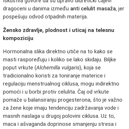
Iskustva govore da su upravo diuretički čajevi
dragoceni u danima između
anti celulit masaža
, jer
pospešuju odvod otpadnih materija.
Žensko zdravlje, plodnost i uticaj na telesnu
kompoziciju
Hormonalna slika direktno utiče na to kako se
masti raspoređuju i koliko se lako skidaju. Biljke
poput vrkute (
Alchemilla vulgaris
), koja se
tradicionalno koristi za toniranje materice i
regulaciju menstrualnog ciklusa, mogu indirektno
pomoći i u borbi protiv celulita. Čaj od vrkute
pomaže u balansiranju progesterona, što je važno
za žene koje imaju tendenciju zadržavanja vode i
masnih naslaga u drugoj polovini ciklusa. Uz to,
maca i ašvaganda doprinose smanjenju stresa i