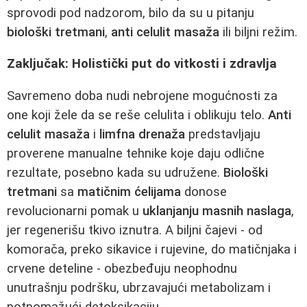
sprovodi pod nadzorom, bilo da su u pitanju
biološki tretmani
,
anti celulit masaža
ili biljni režim.
Zaključak: Holistički put do vitkosti i zdravlja
Savremeno doba nudi nebrojene mogućnosti za
one koji žele da se reše celulita i oblikuju telo.
Anti
celulit masaža
i
limfna drenaža
predstavljaju
proverene manualne tehnike koje daju odlične
rezultate, posebno kada su udružene.
Biološki
tretmani
sa
matičnim ćelijama
donose
revolucionarni pomak u
uklanjanju masnih naslaga
,
jer regenerišu tkivo iznutra. A biljni čajevi - od
komorača, preko sikavice i rujevine, do matičnjaka i
crvene deteline - obezbeđuju neophodnu
unutrašnju podršku, ubrzavajući metabolizam i
potpomažući detoksikaciju.