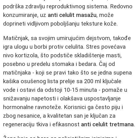
podrška zdravlju reproduktivnog sistema. Redovno
konzumiranje, uz
anti celulit masažu
, može
doprineti vidljivom poboljšanju teksture kože.
Matičnjak, sa svojim umirujućim dejstvom, takođe
igra ulogu u borbi protiv celulita. Stres povećava
nivo kortizola, što podstiče skladištenje masti,
posebno u predelu stomaka i bedara. Čaj od
matičnjaka - koji se pravi tako što se jedna supena
kašika osušenog lista prelije sa 200 ml ključale
vode i ostavi da odstoji 10-15 minuta - pomaže u
snižavanju napetosti i olakšava uspostavljanje
hormonalne ravnoteže. Korisnici ga često piju i
zbog nesanice, a kvalitetan san je ključan za
regeneraciju tkiva i efikasnost
anti celulit tretmana
.