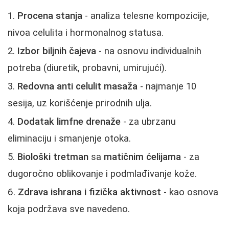
Procena stanja
- analiza telesne kompozicije,
nivoa celulita i hormonalnog statusa.
Izbor biljnih čajeva
- na osnovu individualnih
potreba (diuretik, probavni, umirujući).
Redovna anti celulit masaža
- najmanje 10
sesija, uz korišćenje prirodnih ulja.
Dodatak limfne drenaže
- za ubrzanu
eliminaciju i smanjenje otoka.
Biološki tretman
sa
matičnim ćelijama
- za
dugoročno oblikovanje i podmlađivanje kože.
Zdrava ishrana i fizička aktivnost
- kao osnova
koja podržava sve navedeno.