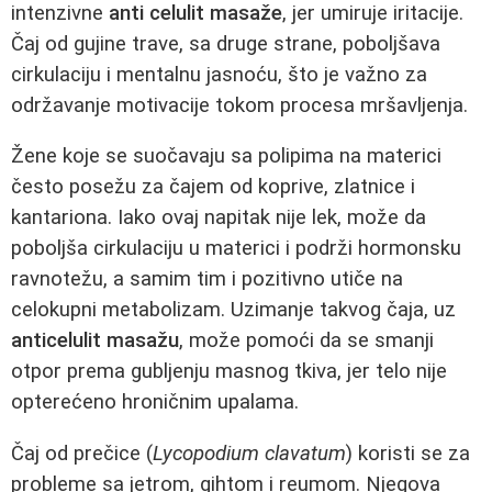
intenzivne
anti celulit masaže
, jer umiruje iritacije.
Čaj od gujine trave, sa druge strane, poboljšava
cirkulaciju i mentalnu jasnoću, što je važno za
održavanje motivacije tokom procesa mršavljenja.
Žene koje se suočavaju sa polipima na materici
često posežu za čajem od koprive, zlatnice i
kantariona. Iako ovaj napitak nije lek, može da
poboljša cirkulaciju u materici i podrži hormonsku
ravnotežu, a samim tim i pozitivno utiče na
celokupni metabolizam. Uzimanje takvog čaja, uz
anticelulit masažu
, može pomoći da se smanji
otpor prema gubljenju masnog tkiva, jer telo nije
opterećeno hroničnim upalama.
Čaj od prečice (
Lycopodium clavatum
) koristi se za
probleme sa jetrom, gihtom i reumom. Njegova