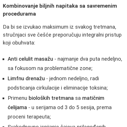
Kombinovanje biljnih napitaka sa savremenim
procedurama
Da bi se izvukao maksimum iz svakog tretmana,
stručnjaci sve češće preporučuju integralni pristup
koji obuhvata:
Anti celulit masažu
- najmanje dva puta nedeljno,
sa fokusom na problematične zone;
Limfnu drenažu
- jednom nedeljno, radi
podsticanja cirkulacije i eliminacije toksina;
Primenu
bioloških tretmana
sa
matičnim
ćelijama
- u serijama od 3 do 5 sesija, prema
proceni terapeuta;