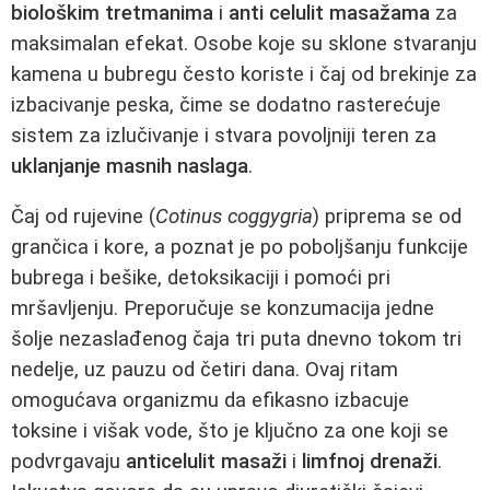
biološkim tretmanima
i
anti celulit masažama
za
maksimalan efekat. Osobe koje su sklone stvaranju
kamena u bubregu često koriste i čaj od brekinje za
izbacivanje peska, čime se dodatno rasterećuje
sistem za izlučivanje i stvara povoljniji teren za
uklanjanje masnih naslaga
.
Čaj od rujevine (
Cotinus coggygria
) priprema se od
grančica i kore, a poznat je po poboljšanju funkcije
bubrega i bešike, detoksikaciji i pomoći pri
mršavljenju. Preporučuje se konzumacija jedne
šolje nezaslađenog čaja tri puta dnevno tokom tri
nedelje, uz pauzu od četiri dana. Ovaj ritam
omogućava organizmu da efikasno izbacuje
toksine i višak vode, što je ključno za one koji se
podvrgavaju
anticelulit masaži
i
limfnoj drenaži
.