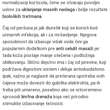
normalizaciji kortizola, čime se stvaraju povoljni
uslovi za
uklanjanje masnih naslaga
i bolje rezultate
bioloških tretmana
.
Čaj od peršuna je jak diuretik koji se koristi kod
urinarnih infekcija, ali i za mršavljenje. Njegova
sposobnost da izbacuje višak vode čini ga
popularnim dodatkom pre
anti celulit masaži
jer
tada koža postaje manje otečena i podložnija
oblikovanju. Slično dejstvo ima i čaj od pirevine, koji
podržava digestivni sistem i deluje antioksidativno.
Ipak, važno je naglasiti da preterana upotreba ovih
čajeva može dovesti do gubitka elektrolita, pa ih
treba piti umereno, posebno ako se istovremeno
sprovodi
limfna drenaža
koja već prirodno
stimuliše izbacivanje tečnosti.