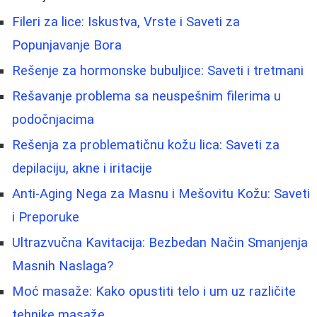
Fileri za lice: Iskustva, Vrste i Saveti za
Popunjavanje Bora
Rešenje za hormonske bubuljice: Saveti i tretmani
Rešavanje problema sa neuspešnim filerima u
podočnjacima
Rešenja za problematičnu kožu lica: Saveti za
depilaciju, akne i iritacije
Anti-Aging Nega za Masnu i Mešovitu Kožu: Saveti
i Preporuke
Ultrazvučna Kavitacija: Bezbedan Način Smanjenja
Masnih Naslaga?
Moć masaže: Kako opustiti telo i um uz različite
tehnike masaže