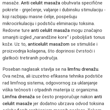
masaže.
Anti celulit masaža
obuhvata specifične
pokrete - gnječenje, valjanje i dubinsku stimulaciju -
koji razbijaju masne ćelije, pospešuju
mikrocirkulaciju i podstiču eliminaciju toksina.
Redovne ture
anti celulit masaža
mogu značajno
smanjiti izgled „narandžine kore“ i poboljšati tonus
kože. Uz to,
anticelulit masažom
se stimuliše i
proizvodnja kolagena, što doprinosi čvrstoći i
glatkoći tretiranih područja.
Poseban naglasak stavlja se na
limfnu drenažu
.
Ova nežna, ali izuzetno efikasna tehnika podstiče
rad limfnog sistema, odgovornog za uklanjanje
viška tečnosti i otpadnih materija iz organizma.
Limfna drenaža
se često preporučuje nakon
anti
celulit masaže
jer dodatno ubrzava odvod toksina