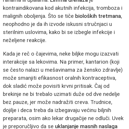
kontraindikovana kod akutnih infekcija, tromboza i
malignih oboljenja. Što se tiče
bioloških tretmana
,
neophodno je da ih izvode iskusni stručnjaci u
sterilnim uslovima, kako bi se izbegle infekcije i
neželjene reakcije.
Kada je reč o čajevima, neke biljke mogu izazvati
interakcije sa lekovima. Na primer, kantarion (koji
se često nalazi u mešavinama za žensko zdravlje)
može smanjiti efikasnost oralnih kontraceptiva,
dok sladić može povisiti krvni pritisak. Čaj od
brekinje ne bi trebalo uzimati duže od dve nedelje
bez pauze, jer može nadražiti creva. Trudnice,
dojilje i deca treba da izbegavaju većinu biljnih
preparata, osim ako lekar drugačije ne odluči. Uvek
je preporučljivo da se
uklanjanje masnih naslaga