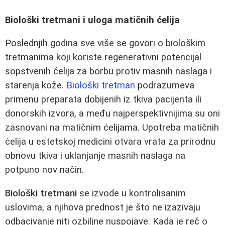
Biološki tretmani i uloga matičnih ćelija
Poslednjih godina sve više se govori o biološkim
tretmanima koji koriste regenerativni potencijal
sopstvenih ćelija za borbu protiv masnih naslaga i
starenja kože.
Biološki tretman
podrazumeva
primenu preparata dobijenih iz tkiva pacijenta ili
donorskih izvora, a među najperspektivnijima su oni
zasnovani na matičnim ćelijama. Upotreba matičnih
ćelija u estetskoj medicini otvara vrata za prirodnu
obnovu tkiva i uklanjanje masnih naslaga na
potpuno nov način.
Biološki tretmani
se izvode u kontrolisanim
uslovima, a njihova prednost je što ne izazivaju
odbacivanje niti ozbiljne nuspojave. Kada je reč o