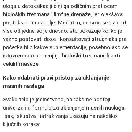
uloga u detoksikaciji čini ga odličnim pratiocem
bioloških tretmana
i
limfne drenaže
, jer olakšava
put toksinima napolje. Međutim, ne sme se uzimati
više od jedne šolje dnevno, što pokazuje koliko je
važno poštovati doze i konsultovati stručnjaka pre
početka bilo kakve suplementacije, posebno ako se
istovremeno primenjuju
biološki tretmani
ili
anti
celulit masaže
.
Kako odabrati pravi pristup za uklanjanje
masnih naslaga
Svako telo je jedinstveno, pa tako ne postoji
univerzalna formula za
uklanjanje masnih naslaga
.
Ipak, iskustva i istraživanja ukazuju na nekoliko
ključnih koraka: