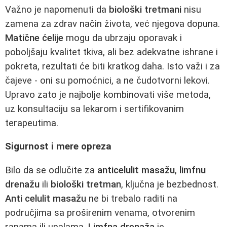
Važno je napomenuti da
biološki tretmani
nisu
zamena za zdrav način života, već njegova dopuna.
Matične ćelije
mogu da ubrzaju oporavak i
poboljšaju kvalitet tkiva, ali bez adekvatne ishrane i
pokreta, rezultati će biti kratkog daha. Isto važi i za
čajeve - oni su pomoćnici, a ne čudotvorni lekovi.
Upravo zato je najbolje kombinovati više metoda,
uz konsultaciju sa lekarom i sertifikovanim
terapeutima.
Sigurnost i mere opreza
Bilo da se odlučite za
anticelulit masažu
,
limfnu
drenažu
ili
biološki tretman
, ključna je bezbednost.
Anti celulit masažu
ne bi trebalo raditi na
područjima sa proširenim venama, otvorenim
ranama ili upalama.
Limfna drenaža
je