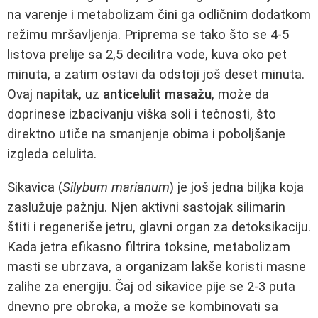
na varenje i metabolizam čini ga odličnim dodatkom
režimu mršavljenja. Priprema se tako što se 4-5
listova prelije sa 2,5 decilitra vode, kuva oko pet
minuta, a zatim ostavi da odstoji još deset minuta.
Ovaj napitak, uz
anticelulit masažu
, može da
doprinese izbacivanju viška soli i tečnosti, što
direktno utiče na smanjenje obima i poboljšanje
izgleda celulita.
Sikavica (
Silybum marianum
) je još jedna biljka koja
zaslužuje pažnju. Njen aktivni sastojak silimarin
štiti i regeneriše jetru, glavni organ za detoksikaciju.
Kada jetra efikasno filtrira toksine, metabolizam
masti se ubrzava, a organizam lakše koristi masne
zalihe za energiju. Čaj od sikavice pije se 2-3 puta
dnevno pre obroka, a može se kombinovati sa