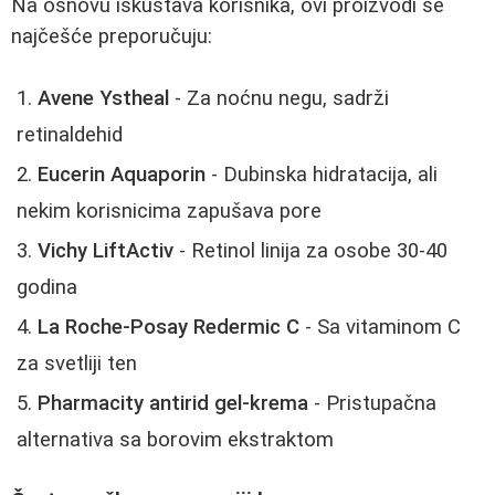
Na osnovu iskustava korisnika, ovi proizvodi se
najčešće preporučuju:
Avene Ystheal
- Za noćnu negu, sadrži
retinaldehid
Eucerin Aquaporin
- Dubinska hidratacija, ali
nekim korisnicima zapušava pore
Vichy LiftActiv
- Retinol linija za osobe 30-40
godina
La Roche-Posay Redermic C
- Sa vitaminom C
za svetliji ten
Pharmacity antirid gel-krema
- Pristupačna
alternativa sa borovim ekstraktom