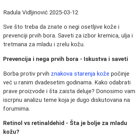
Radula Vidljinović
2025-03-12
Sve što treba da znate o negi osetljive kože i
prevenciji prvih bora. Saveti za izbor kremica, ulja i
tretmana za mladu i zrelu kožu.
Prevencija i nega prvih bora - Iskustva i saveti
Borba protiv prvih
znakova starenja kože
počinje
već u ranim dvadesetim godinama. Kako odabrati
prave proizvode i šta zaista deluje? Donosimo vam
iscrpnu analizu teme koja je dugo diskutovana na
forumima.
Retinol vs retinaldehid - Šta je bolje za mladu
kožu?