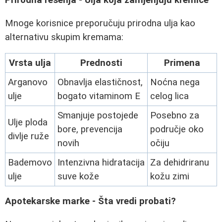
Prirodna rešenja - Ulja koja zamjenjuju kremice
Mnoge korisnice preporučuju prirodna ulja kao
alternativu skupim kremama:
Vrsta ulja
Prednosti
Primena
Arganovo
Obnavlja elastičnost,
Noćna nega
ulje
bogato vitaminom E
celog lica
Smanjuje postojede
Posebno za
Ulje ploda
bore, prevencija
područje oko
divlje ruže
novih
očiju
Bademovo
Intenzivna hidratacija
Za dehidriranu
ulje
suve kože
kožu zimi
Apotekarske marke - Šta vredi probati?