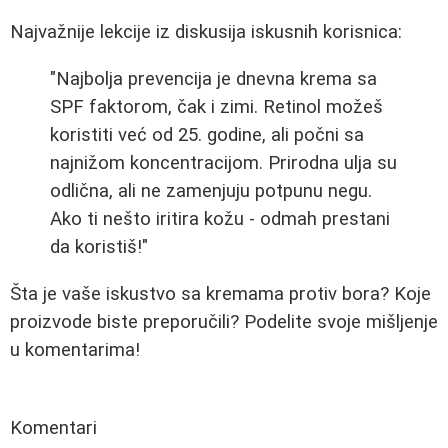
Najvažnije lekcije iz diskusija iskusnih korisnica:
"Najbolja prevencija je dnevna krema sa
SPF faktorom, čak i zimi. Retinol možeš
koristiti već od 25. godine, ali počni sa
najnižom koncentracijom. Prirodna ulja su
odlična, ali ne zamenjuju potpunu negu.
Ako ti nešto iritira kožu - odmah prestani
da koristiš!"
Šta je vaše iskustvo sa kremama protiv bora? Koje
proizvode biste preporučili? Podelite svoje mišljenje
u komentarima!
Komentari