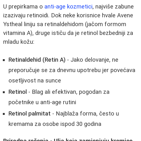
U prepirkama o
anti-age kozmetici
, najviše zabune
izazivaju retinoidi. Dok neke korisnice hvale Avene
Ystheal liniju sa retinaldehidom (jačom formom
vitamina A), druge ističu da je retinol bezbedniji za
mladu kožu:
Retinaldehid (Retin A)
- Jako delovanje, ne
preporučuje se za dnevnu upotrebu jer povećava
osetljivost na sunce
Retinol
- Blag ali efektivan, pogodan za
početnike u anti-age rutini
Retinol palmitat
- Najblaža forma, često u
kremama za osobe ispod 30 godina