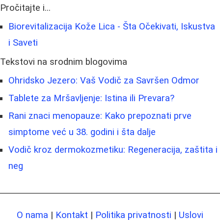
Pročitajte i...
Biorevitalizacija Kože Lica - Šta Očekivati, Iskustva
i Saveti
Tekstovi na srodnim blogovima
Ohridsko Jezero: Vaš Vodič za Savršen Odmor
Tablete za Mršavljenje: Istina ili Prevara?
Rani znaci menopauze: Kako prepoznati prve
simptome već u 38. godini i šta dalje
Vodič kroz dermokozmetiku: Regeneracija, zaštita i
neg
O nama
|
Kontakt
|
Politika privatnosti
|
Uslovi