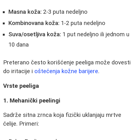
Masna koža:
2-3 puta nedeljno
Kombinovana koža:
1-2 puta nedeljno
Suva/osetljiva koža:
1 put nedeljno ili jednom u
10 dana
Preterano često korišćenje peeliga može dovesti
do iritacije i
oštećenja kožne barijere
.
Vrste peeliga
1. Mehanički peelingi
Sadrže sitna zrnca koja fizički uklanjaju mrtve
ćelije. Primeri: