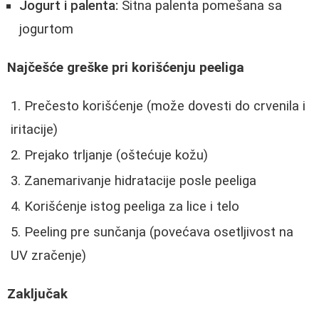
Jogurt i palenta:
Sitna palenta pomešana sa
jogurtom
Najčešće greške pri korišćenju peeliga
Prečesto korišćenje (može dovesti do crvenila i
iritacije)
Prejako trljanje (oštećuje kožu)
Zanemarivanje hidratacije posle peeliga
Korišćenje istog peeliga za lice i telo
Peeling pre sunčanja (povećava osetljivost na
UV zračenje)
Zaključak