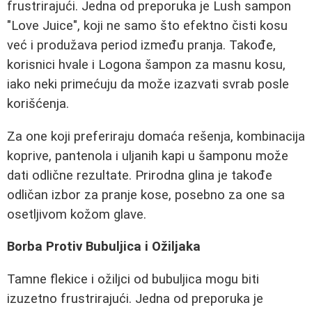
frustrirajući. Jedna od preporuka je Lush sampon
"Love Juice", koji ne samo što efektno čisti kosu
već i produžava period između pranja. Takođe,
korisnici hvale i Logona šampon za masnu kosu,
iako neki primećuju da može izazvati svrab posle
korišćenja.
Za one koji preferiraju domaća rešenja, kombinacija
koprive, pantenola i uljanih kapi u šamponu može
dati odlične rezultate. Prirodna glina je takođe
odličan izbor za pranje kose, posebno za one sa
osetljivom kožom glave.
Borba Protiv Bubuljica i Ožiljaka
Tamne flekice i ožiljci od bubuljica mogu biti
izuzetno frustrirajući. Jedna od preporuka je