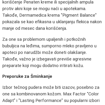
korišćenje Penaten kreme ili specijalnih ampula
protiv akni koje se mogu naći u apotekama.
Takođe, Dermamedica krema "Pigment Balance"
pokazala se kao efikasna u uklanjanju flekica nakon
manje od mesec dana korišćenja.
Za one sa problemom upaljenih i potkožnih
bubuljica na leđima, sumporno mleko pravljeno u
apoteci po narudžbi može doneti olakšanje.
Takođe, važno je izbegavati previše agresivne
preparate koji mogu dodatno iritirati kožu.
Preporuke za Šminkanje
Izbor tečnog pudera može biti izazov, posebno za
one sa kombinovanom kožom. Max Factor "Color
Adapt" i "Lasting Performance" su popularni izbori