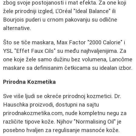
zbog svoje postojanosti i mat efekta. Za one koji
žele prirodniji izgled, L'Oréal "Ideal Balance" ili
Bourjois puderi u crnom pakovanju su odlične
alternative.
Što se tiče maskara, Max Factor "2000 Calorie" i
YSL "Effet Faux Cils" su među najhvaljenijima. Za
one koje žele samo dužinu bez volumena, Lancôme
maskare sa definisanim četkicama su idealan izbor.
Prirodna Kozmetika
Sve više ljudi se okreće prirodnoj kozmetici. Dr.
Hauschka proizvodi, dostupni na sajtu
prirodnakozmetika.com, nude kompletnu negu za
različite tipove kože. Njihov "Normalising Oil" je
posebno hvaljen za regulisanje masnoće kože.