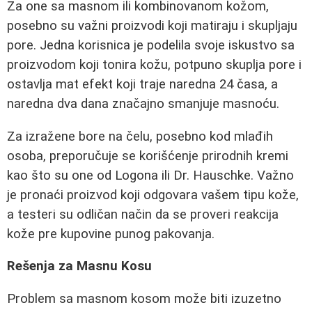
Za one sa masnom ili kombinovanom kožom,
posebno su važni proizvodi koji matiraju i skupljaju
pore. Jedna korisnica je podelila svoje iskustvo sa
proizvodom koji tonira kožu, potpuno skuplja pore i
ostavlja mat efekt koji traje naredna 24 časa, a
naredna dva dana značajno smanjuje masnoću.
Za izražene bore na čelu, posebno kod mlađih
osoba, preporučuje se korišćenje prirodnih kremi
kao što su one od Logona ili Dr. Hauschke. Važno
je pronaći proizvod koji odgovara vašem tipu kože,
a testeri su odličan način da se proveri reakcija
kože pre kupovine punog pakovanja.
Rešenja za Masnu Kosu
Problem sa masnom kosom može biti izuzetno