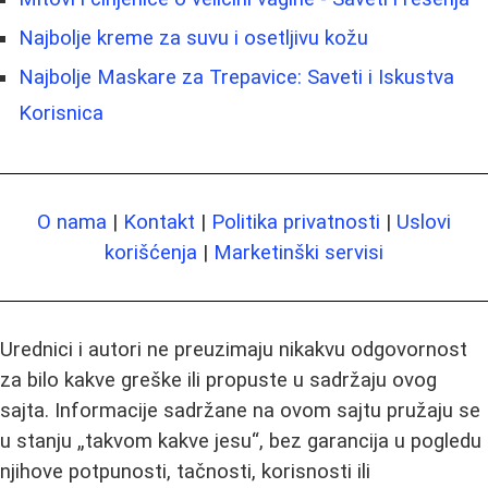
Najbolje kreme za suvu i osetljivu kožu
Najbolje Maskare za Trepavice: Saveti i Iskustva
Korisnica
O nama
|
Kontakt
|
Politika privatnosti
|
Uslovi
korišćenja
|
Marketinški servisi
Urednici i autori ne preuzimaju nikakvu odgovornost
za bilo kakve greške ili propuste u sadržaju ovog
sajta. Informacije sadržane na ovom sajtu pružaju se
u stanju „takvom kakve jesu“, bez garancija u pogledu
njihove potpunosti, tačnosti, korisnosti ili