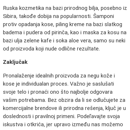
Ruska kozmetika na bazi prirodnog bilja, posebno iz
Sibira, takođe dobija na popularnosti. Šamponi
protiv opadanja kose, piling kreme na bazi slatkog
badema i pudera od pirinča, kao i maska za kosu na
bazi ulja zelene kafe i soka aloe vera, samo su neki
od proizvoda koji nude odlične rezultate.
Zaključak
Pronalaženje idealnih proizvoda za negu kože i
kose je individualan proces. Važno je saslušati
svoje telo i pronaći ono što najbolje odgovara
vašim potrebama. Bez obzira da li se odlučujete za
komercijalne brendove ili prirodna rešenja, ključ je u
doslednosti i pravilnoj primeni. Podeľavajte svoja
iskustva i otkrića, jer upravo između nas možemo