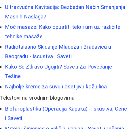
Ultrazvučna Kavitacija: Bezbedan Način Smanjenja
Masnih Naslaga?
Moć masaže: Kako opustiti telo i um uz različite
tehnike masaže
Radiotalasno Skidanje Mladeža i Bradavica u
Beogradu - Iscustva i Saveti
Kako Se Zdravo Ugojiti? Saveti Za Povećanje
Težine
Najbolje kreme za suvu i osetljivu kožu lica
Tekstovi na srodnim blogovima
Blefaroplastika (Operacija Kapaka) - Iskustva, Cene
i Saveti
Mitovi i činjenice o veličini vagine - Saveti i rešenja