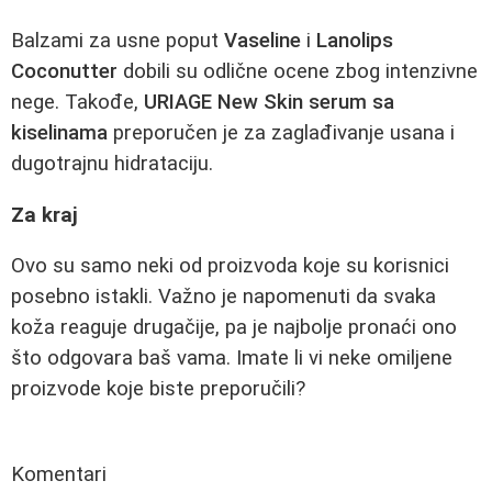
Balzami za usne poput
Vaseline
i
Lanolips
Coconutter
dobili su odlične ocene zbog intenzivne
nege. Takođe,
URIAGE New Skin serum sa
kiselinama
preporučen je za zaglađivanje usana i
dugotrajnu hidrataciju.
Za kraj
Ovo su samo neki od proizvoda koje su korisnici
posebno istakli. Važno je napomenuti da svaka
koža reaguje drugačije, pa je najbolje pronaći ono
što odgovara baš vama. Imate li vi neke omiljene
proizvode koje biste preporučili?
Komentari