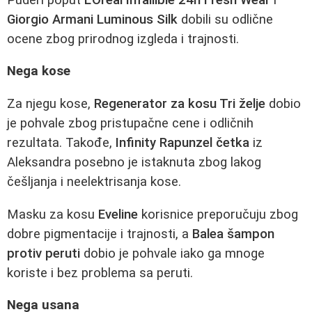
Giorgio Armani Luminous Silk
dobili su odlične
ocene zbog prirodnog izgleda i trajnosti.
Nega kose
Za njegu kose,
Regenerator za kosu Tri želje
dobio
je pohvale zbog pristupačne cene i odličnih
rezultata. Takođe,
Infinity Rapunzel četka
iz
Aleksandra posebno je istaknuta zbog lakog
češljanja i neelektrisanja kose.
Masku za kosu
Eveline
korisnice preporučuju zbog
dobre pigmentacije i trajnosti, a
Balea šampon
protiv peruti
dobio je pohvale iako ga mnoge
koriste i bez problema sa peruti.
Nega usana