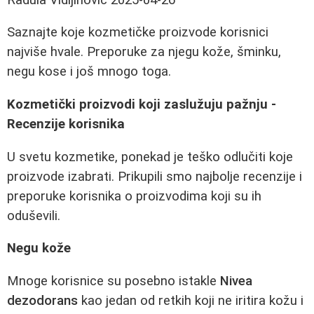
Saznajte koje kozmetičke proizvode korisnici
najviše hvale. Preporuke za njegu kože, šminku,
negu kose i još mnogo toga.
Kozmetički proizvodi koji zaslužuju pažnju -
Recenzije korisnika
U svetu kozmetike, ponekad je teško odlučiti koje
proizvode izabrati. Prikupili smo najbolje recenzije i
preporuke korisnika o proizvodima koji su ih
oduševili.
Negu kože
Mnoge korisnice su posebno istakle
Nivea
dezodorans
kao jedan od retkih koji ne iritira kožu i