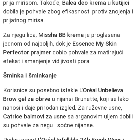
prija mirisom. Takođe,
Balea deo krema u kutijici
dobila je pohvale zbog efikasnosti protiv znojenja i
prijatnog mirisa.
Za njegu lica,
Missha BB krema
je proglasena
jednom od najboljih, dok je
Essence My Skin
Perfector prajmer
dobio pohvale za matirajući
efekat i smanjenje vidljivosti pora.
Šminka i šminkanje
Korisnice su posebno istakle
L'Oréal Unbelieva
Brow gel za obrve
u nijansi Brunette, koji se lako
nanosi i daje prirodan izgled. Za ruževne usne,
Catrice balmovi za usne
sa arganovim uljem dobili
su pohvale za negu i sočne nijanse.
Puderi poput
L'Oréal Infallible 24h Fresh Wear
i