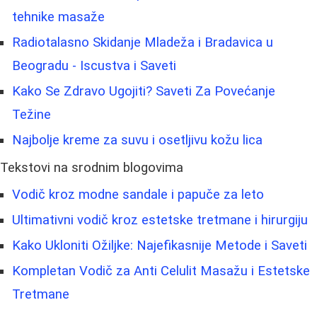
tehnike masaže
Radiotalasno Skidanje Mladeža i Bradavica u
Beogradu - Iscustva i Saveti
Kako Se Zdravo Ugojiti? Saveti Za Povećanje
Težine
Najbolje kreme za suvu i osetljivu kožu lica
Tekstovi na srodnim blogovima
Vodič kroz modne sandale i papuče za leto
Ultimativni vodič kroz estetske tretmane i hirurgiju
Kako Ukloniti Ožiljke: Najefikasnije Metode i Saveti
Kompletan Vodič za Anti Celulit Masažu i Estetske
Tretmane