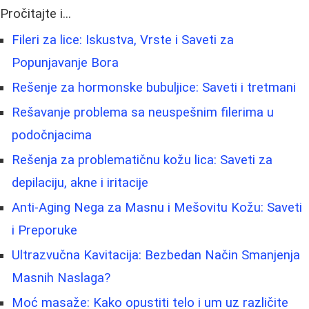
Pročitajte i...
Fileri za lice: Iskustva, Vrste i Saveti za
Popunjavanje Bora
Rešenje za hormonske bubuljice: Saveti i tretmani
Rešavanje problema sa neuspešnim filerima u
podočnjacima
Rešenja za problematičnu kožu lica: Saveti za
depilaciju, akne i iritacije
Anti-Aging Nega za Masnu i Mešovitu Kožu: Saveti
i Preporuke
Ultrazvučna Kavitacija: Bezbedan Način Smanjenja
Masnih Naslaga?
Moć masaže: Kako opustiti telo i um uz različite