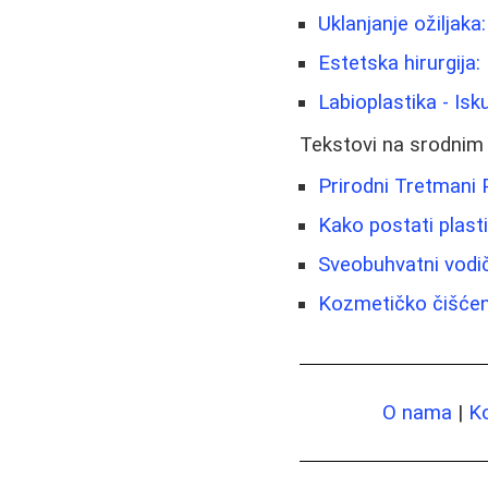
Uklanjanje ožiljaka
Estetska hirurgija:
Labioplastika - Isk
Tekstovi na srodnim
Prirodni Tretmani P
Kako postati plastič
Sveobuhvatni vodič
Kozmetičko čišćenje
O nama
|
K