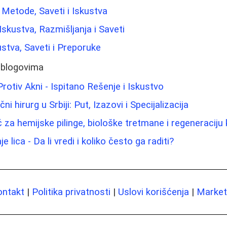
: Metode, Saveti i Iskustva
 Iskustva, Razmišljanja i Saveti
ustva, Saveti i Preporuke
 blogovima
rotiv Akni - Ispitano Rešenje i Iskustvo
ni hirurg u Srbiji: Put, Izazovi i Specijalizacija
 za hemijske pilinge, biološke tretmane i regeneraciju
 lica - Da li vredi i koliko često ga raditi?
ontakt
|
Politika privatnosti
|
Uslovi korišćenja
|
Marketi