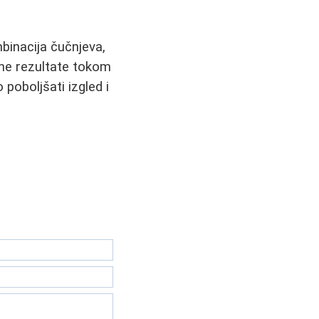
mbinacija čučnjeva,
dne rezultate tokom
poboljšati izgled i