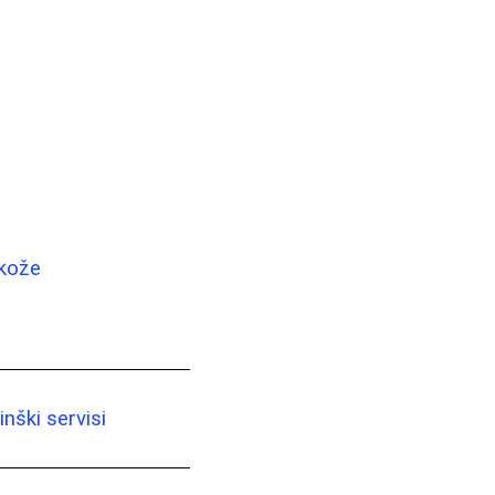
 kože
nški servisi