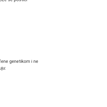
đene genetikom i ne
ju: