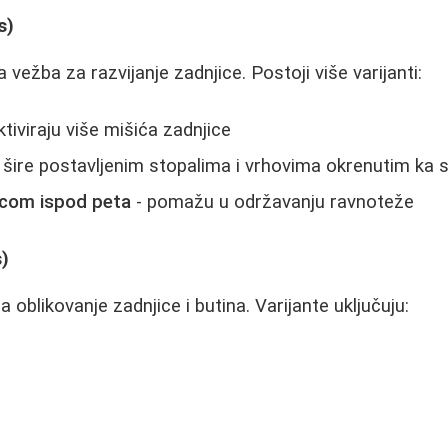
s)
vežba za razvijanje zadnjice. Postoji više varijanti:
ktiviraju više mišića zadnjice
 šire postavljenim stopalima i vrhovima okrenutim ka s
icom ispod peta
- pomažu u održavanju ravnoteže
s)
a oblikovanje zadnjice i butina. Varijante uključuju: