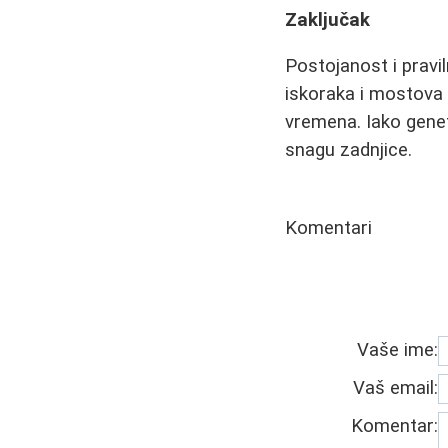
Zaključak
Postojanost i pravil
iskoraka i mostova 
vremena. Iako genet
snagu zadnjice.
Komentari
Vaše ime:
Vaš email:
Komentar: