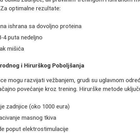
Za optimalne rezultate:
ana ishrana sa dovoljno proteina
-4 puta nedeljno
ak mišića
rodnog i Hirurškog Poboljšanja
ice mogu razvijati vežbanjem, grudi su uglavnom odre
čajno povećanje kroz trening. Hirurške metode uključu
je zadnjice (oko 1000 eura)
bacivanje masnog tkiva
e poput elektrostimulacije