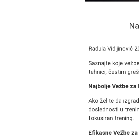
Na
Radula Vidljinović
2
Saznajte koje vežbe 
tehnici, čestim gre
Najbolje Vežbe za 
Ako želite da izgra
doslednosti u treni
fokusiran trening.
Efikasne Vežbe z