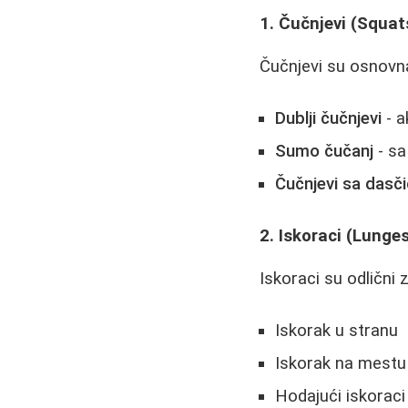
1. Čučnjevi (Squat
Čučnjevi su osnovna 
Dublji čučnjevi
- a
Sumo čučanj
- sa
Čučnjevi sa dasč
2. Iskoraci (Lunge
Iskoraci su odlični z
Iskorak u stranu
Iskorak na mestu
Hodajući iskoraci