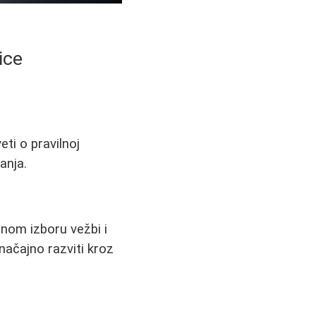
ice
ti o pravilnoj
anja.
vilnom izboru vežbi i
načajno razviti kroz