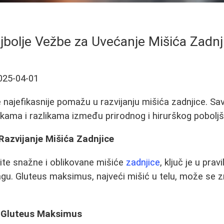
jbolje Vežbe za Uvećanje Mišića Zadnj
025-04-01
najefikasnije pomažu u razvijanju mišića zadnjice. Save
škama i razlikama između prirodnog i hirurškog poboljš
Razvijanje Mišića Zadnjice
dite snažne i oblikovane mišiće
zadnjice
, ključ je u pra
ngu. Gluteus maksimus, najveći mišić u telu, može se z
a Gluteus Maksimus