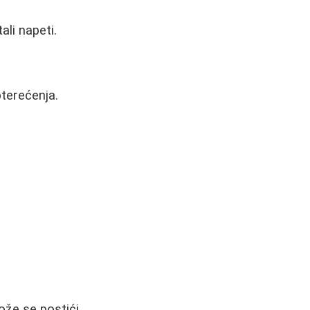
ali napeti.
pterećenja.
može se postići