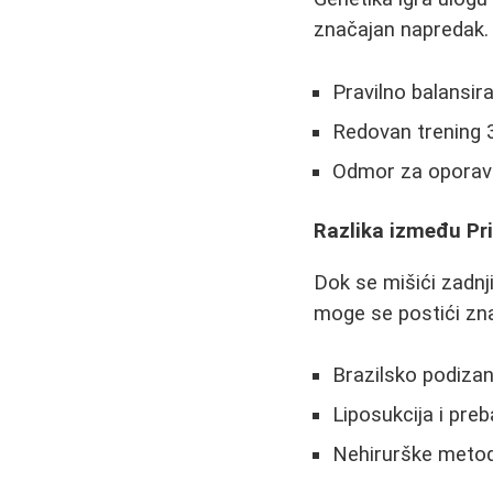
značajan napredak. 
Pravilno balansir
Redovan trening 3
Odmor za oporav
Razlika između Pri
Dok se mišići zadnj
moge se postići zna
Brazilsko podizan
Liposukcija i pre
Nehirurške metod