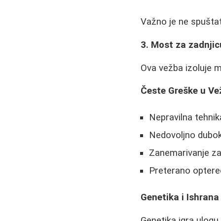
Važno je ne spuštat
3. Most za zadnjic
Ova vežba izoluje m
Česte Greške u Ve
Nepravilna tehnik
Nedovoljno dubok
Zanemarivanje zag
Preterano optere
Genetika i Ishrana
Genetika igra ulogu