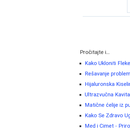
Pročitajte i...
Kako Ukloniti Fleke
Rešavanje problem
Hijaluronska Kisel
Ultrazvučna Kavit
Matične ćelije iz 
Kako Se Zdravo Ugo
Med i Cimet - Priro