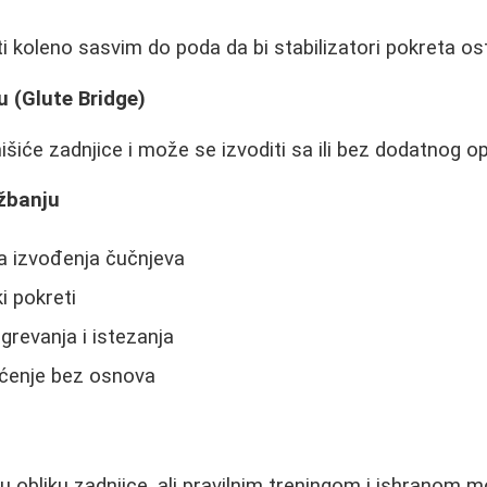
i koleno sasvim do poda da bi stabilizatori pokreta ost
u (Glute Bridge)
išiće zadnjice i može se izvoditi sa ili bez dodatnog o
žbanju
a izvođenja čučnjeva
i pokreti
revanja i istezanja
ćenje bez osnova
 u obliku zadnjice, ali pravilnim treningom i ishranom 