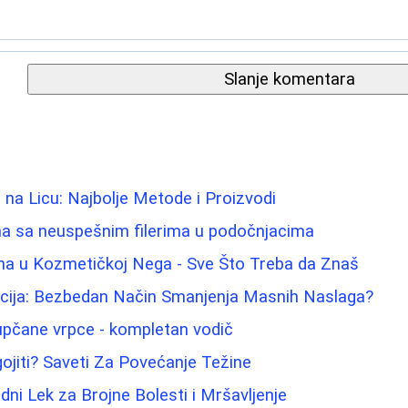
Slanje komentara
 na Licu: Najbolje Metode i Proizvodi
a sa neuspešnim filerima u podočnjacima
ina u Kozmetičkoj Nega - Sve Što Treba da Znaš
acija: Bezbedan Način Smanjenja Masnih Naslaga?
pupčane vrpce - kompletan vodič
jiti? Saveti Za Povećanje Težine
dni Lek za Brojne Bolesti i Mršavljenje