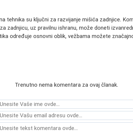
na tehnika su ključni za razvijanje mišića zadnjice. Ko
za zadnjicu, uz pravilnu ishranu, može doneti izvanre
ika određuje osnovni oblik, vežbama možete značajno 
Trenutno nema komentara za ovaj članak.