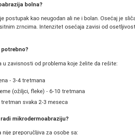
oabrazija bolna?
e postupak kao neugodan ali ne i bolan. Osećaj je slič
 sitnim zrncima. Intenzitet osećaja zavisi od osetljivost
e potrebno?
 u zavisnosti od problema koje želite da rešite:
ena - 3-4 tretmana
leme (ožiljci, fleke) - 6-10 tretmana
1 tretman svaka 2-3 meseca
a radi mikrodermoabraziju?
nije preporučljiva za osobe sa: