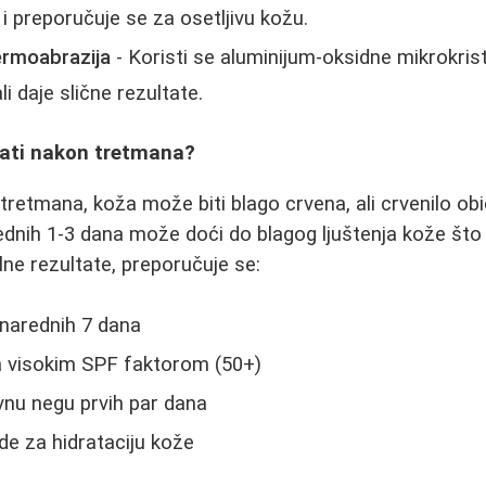
 i preporučuje se za osetljivu kožu.
ermoabrazija
- Koristi se aluminijum-oksidne mikrokrist
li daje slične rezultate.
ati nakon tretmana?
etmana, koža može biti blago crvena, ali crvenilo ob
rednih 1-3 dana može doći do blagog ljuštenja kože što
lne rezultate, preporučuje se:
 narednih 7 dana
sa visokim SPF faktorom (50+)
vnu negu prvih par dana
e za hidrataciju kože