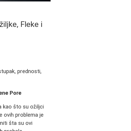
ljke, Fleke i
stupak, prednosti,
rene Pore
kao što su ožiljci
je ovih problema je
iti šta su ovi