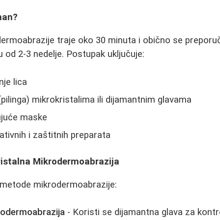
man?
ermoabrazije traje oko 30 minuta i obično se preporuč
od 2-3 nedelje. Postupak uključuje:
je lica
pilinga) mikrokristalima ili dijamantnim glavama
ujuće maske
tivnih i zaštitnih preparata
ristalna Mikrodermoabrazija
 metode mikrodermoabrazije:
rodermoabrazija
- Koristi se dijamantna glava za kontr