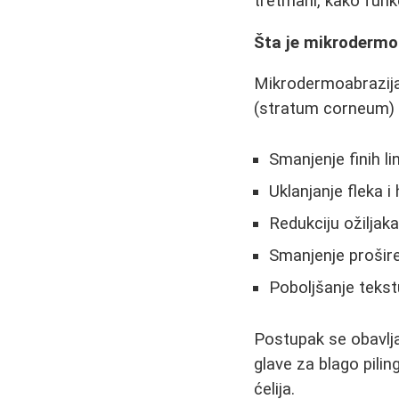
tretmani, kako funkc
Šta je mikrodermo
Mikrodermoabrazija 
(stratum corneum) s
Smanjenje finih lin
Uklanjanje fleka i
Redukciju ožiljaka
Smanjenje prošir
Poboljšanje tekst
Postupak se obavlja
glave za blago pilin
ćelija.