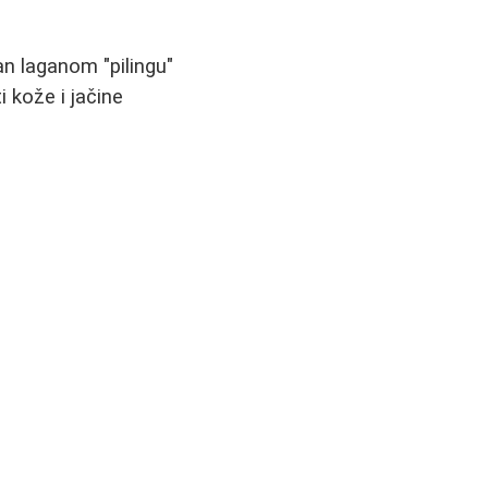
an laganom "pilingu"
i kože i jačine