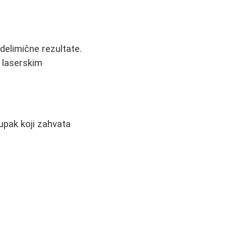
elimične rezultate.
i laserskim
tupak koji zahvata