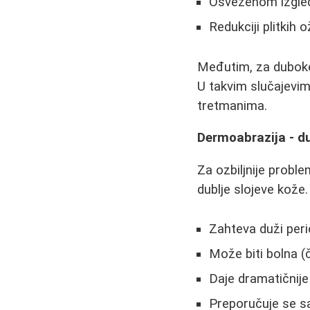
Osveženom izgle
Redukciji plitkih o
Međutim, za duboke
U takvim slučajevi
tretmanima.
Dermoabrazija - d
Za ozbiljnije probl
dublje slojeve kože
Zahteva duži per
Može biti bolna (
Daje dramatičnije
Preporučuje se sa