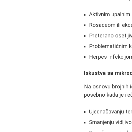
Aktivnim upalni
Rosaceom ili ek
Preterano osetl
Problematičnim k
Herpes infekcijo
Iskustva sa mikr
Na osnovu brojnih i
posebno kada je reč
Ujednačavanju te
Smanjenju vidljivo