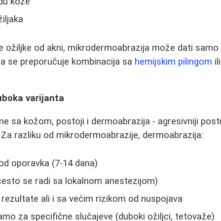
du kože
žiljaka
 ožiljke od akni, mikrodermoabrazija može dati samo d
ma se preporučuje kombinacija sa
hemijskim pilingom
il
uboka varijanta
eme sa kožom, postoji i dermoabrazija - agresivniji pos
. Za razliku od mikrodermoabrazije, dermoabrazija:
iod oporavka (7-14 dana)
često se radi sa lokalnom anestezijom)
 rezultate ali i sa većim rizikom od nuspojava
mo za specifične slučajeve (duboki ožiljci, tetovaže)