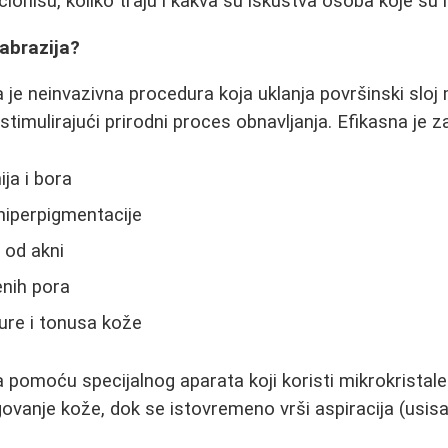
ionišu, koliko traju i kakva su iskustva osoba koje su i
abrazija?
je neinvazivna procedura koja uklanja površinski sloj m
timulirajući prirodni proces obnavljanja. Efikasna je z
ija i bora
 hiperpigmentacije
 od akni
enih pora
ure i tonusa kože
 pomoću specijalnog aparata koji koristi mikrokristale 
govanje kože, dok se istovremeno vrši aspiracija (usisa