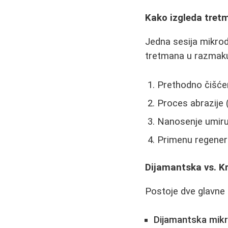
Kako izgleda tret
Jedna sesija mikrod
tretmana u razmaku 
Prethodno čišćen
Proces abrazije (
Nanosenje umir
Primenu regenera
Dijamantska vs. K
Postoje dve glavne
Dijamantska mik