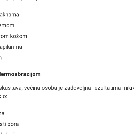
m aknama
cemom
jivom kožom
apilarima
m
odermoabrazijom
skustava, većina osoba je zadovoljna rezultatima mik
 o:
na
sti pora