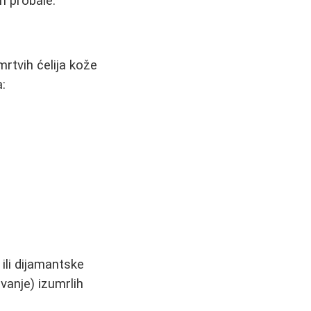
h probale.
rtvih ćelija kože
a:
ili dijamantske
vanje) izumrlih