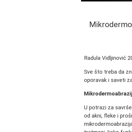
Mikrodermoab
Radula Vidljinović
2
Sve što treba da zn
oporavak i saveti z
Mikrodermoabrazija
U potrazi za savrš
od akni, fleke i pr
mikrodermoabrazija 