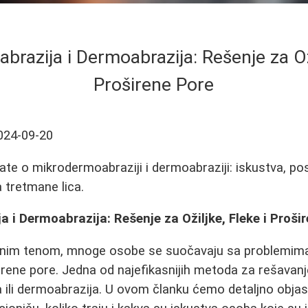
razija i Dermoabrazija: Rešenje za Oži
Proširene Pore
024-09-20
ate o mikrodermoabraziji i dermoabraziji: iskustva, po
a tretmane lica.
 i Dermoabrazija: Rešenje za Ožiljke, Fleke i Proši
enim tenom, mnoge osobe se suočavaju sa problemima 
oširene pore. Jedna od najefikasnijih metoda za rešavan
ili dermoabrazija. U ovom članku ćemo detaljno objasn