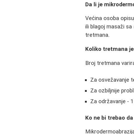
Da li je mikroderm
Većina osoba opisuj
ili blagoj masaži sa
tretmana.
Koliko tretmana j
Broj tretmana varira
Za osvežavanje t
Za ozbiljnije prob
Za održavanje - 
Ko ne bi trebao d
Mikrodermoabrazija 