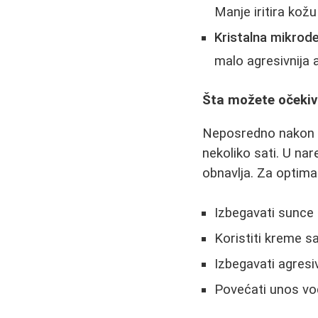
Manje iritira kožu
Kristalna mikrod
malo agresivnija a
Šta možete očekiv
Neposredno nakon tr
nekoliko sati. U na
obnavlja. Za optima
Izbegavati sunce
Koristiti kreme 
Izbegavati agresi
Povećati unos vod